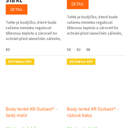
518 Kč
DETAIL
DETAIL
Tohle je bodýčko, které bude
Tohle je bodýčko, které bude
vašemu miminku regulovat
vašemu miminku regulovat
tělesnou teplotu a zároveň ho
tělesnou teplotu a zároveň ho
ochrání před slunečním zářením,
ochrání před slunečním zářením,
protože má UV ochranný faktor
protože má UV ochranný faktor
UPF 50+. Skvělé že? Navíc se...
UPF 50+. Skvělé že? Navíc se...
80
56
62
68
UV Faktor 50+
UV Faktor 50+
Body tenké KR Outlast® -
Body tenké KR Outlast® -
šedý melír
růžová baby