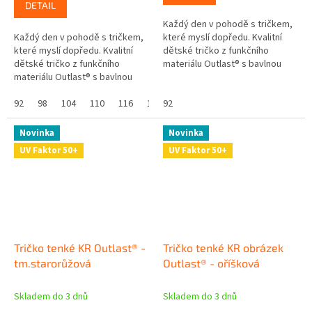
DETAIL
Každý den v pohodě s tričkem,
Každý den v pohodě s tričkem,
které myslí dopředu. Kvalitní
které myslí dopředu. Kvalitní
dětské tričko z funkčního
dětské tričko z funkčního
materiálu Outlast® s bavlnou
materiálu Outlast® s bavlnou
chytře reaguje na tělesnou
chytře reaguje na tělesnou
teplotu a postará se o komfort
teplotu a postará se o komfort
92
98
104
110
116
122
v...
92
128
v...
Novinka
Novinka
UV Faktor 50+
UV Faktor 50+
Tričko tenké KR Outlast® -
Tričko tenké KR obrázek
tm.starorůžová
Outlast® - oříšková
Skladem do 3 dnů
Skladem do 3 dnů