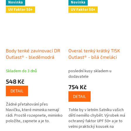
Novinka
Novinka
UV Faktor 50+
UV Faktor 50+
Body tenké zavinovací DR
Overal tenký krátký TISK
Outlast® - bleděmodrá
Outlast® - bílá čmeláci
Skladem do 3 dnů
poslední kusy skladem u
dodavatele
548 Kč
754 Kč
DETAIL
DETAIL
Žádné přetahování přes
hlavičku, které miminka nemají
Tohle by v letním šatníku vašich
rádi. Prostě rozepnete, miminko
dětí nemělo chybět. Výrobek má
položíte, zapnete a je to.
ochranný faktor UPF 50+ a je to
Materiál bodýčka se za vás
velmi praktický kousek na