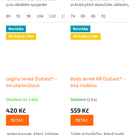
jsou ideálním spojením
ochrání před slunečním zářením,
komfortu, volnosti a chytré
protože má UV ochranný faktor
technologie. Bavlněný úplet s...
86
92
98
104
110
116
UPF 50+. Skvělé že? Navíc se...
74
122
80
128
86
92
Novinka
Novinka
UV Faktor 50+
UV Faktor 50+
Legíny tenké Outlast® -
Body tenké KR Outlast® -
tm.starorůžová
bílá myškou
Skladem do 3 dnů
Skladem
(1 ks)
420 Kč
559 Kč
DETAIL
DETAIL
Jeden kousek, který zvládne
Tohle je bodýčko, které bude