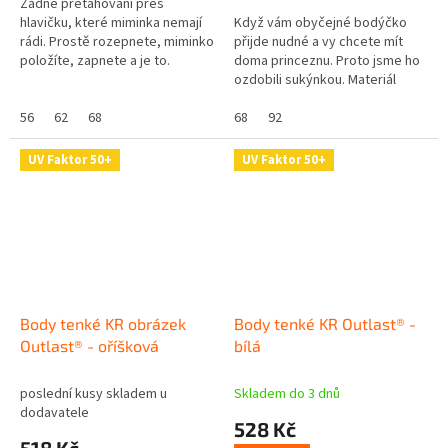
Žádné přetahování přes
hlavičku, které miminka nemají
Když vám obyčejné bodýčko
rádi. Prostě rozepnete, miminko
přijde nudné a vy chcete mít
položíte, zapnete a je to.
doma princeznu. Proto jsme ho
Materiál bodýčka se za vás
ozdobili sukýnkou. Materiál
navíc postará o termoregulaci a
bodýčka se za vás navíc
je...
56
62
68
postará o termoregulaci a je
68
92
vhodný také...
UV Faktor 50+
UV Faktor 50+
Body tenké KR obrázek
Body tenké KR Outlast® -
Outlast® - oříšková
bílá
poslední kusy skladem u
Skladem do 3 dnů
dodavatele
528 Kč