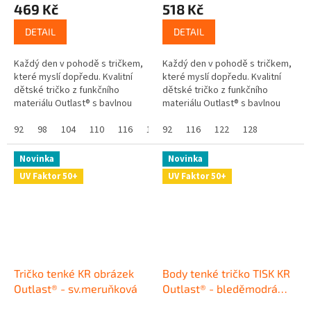
469 Kč
518 Kč
DETAIL
DETAIL
Každý den v pohodě s tričkem,
Každý den v pohodě s tričkem,
které myslí dopředu. Kvalitní
které myslí dopředu. Kvalitní
dětské tričko z funkčního
dětské tričko z funkčního
materiálu Outlast® s bavlnou
materiálu Outlast® s bavlnou
chytře reaguje na tělesnou
chytře reaguje na tělesnou
teplotu a postará se o komfort
92
98
104
110
116
122
teplotu a postará se o komfort
92
128
116
122
128
v...
v...
Novinka
Novinka
UV Faktor 50+
UV Faktor 50+
Tričko tenké KR obrázek
Body tenké tričko TISK KR
Outlast® - sv.meruňková
Outlast® - bleděmodrá
kostičky