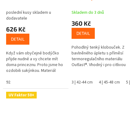
baby/sv.růžová květy
poslední kusy skladem u
Skladem do 3 dnů
dodavatele
360 Kč
626 Kč
DETAIL
DETAIL
Pohodlný tenký klobouček. Z
Když vám obyčejné bodýčko
bavlněného úpletu s příměsí
přijde nudné a vy chcete mít
termoregulačního materiálu
doma princeznu. Proto jsme ho
Outlast®. Vhodný i pro citlivou
ozdobili sukýnkou. Materiál
pokožku. Reguluje tělesnou
bodýčka se za vás navíc
teplotu a zamezuje
postará o termoregulaci a je
92
nadměrnému...
3 | 42-44 cm
4 | 45-48 cm
5 | 49
vhodný také...
UV Faktor 50+