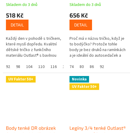
Skladem do 3 dnů
Skladem do 3 dnů
518 Kč
656 Kč
DETAIL
DETAIL
Každý den v pohodě s tričkem,
Proč má v názvu tričko, když je
které myslí dopředu. Kvalitní
to bodýčko? Protože tohle
dětské tričko z funkčního
body je bez druků na ramínkách
materiálu Outlast® s bavlnou
a je ideální do autosedaček a
chytře reaguje na tělesnou
vajíček. V úrovni pásu není nic,
teplotu a postará se o komfort
92
98
104
110
116
122
co by vaše miminko...
74
128
80
86
92
v...
UV Faktor 50+
Novinka
UV Faktor 50+
Body tenké DR obrázek
Legíny 3/4 tenké Outlast®