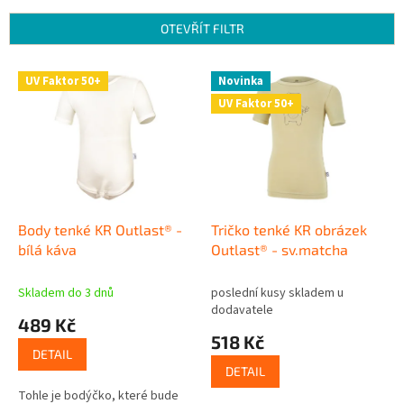
e
n
OTEVŘÍT FILTR
í
p
V
r
UV Faktor 50+
Novinka
ý
o
UV Faktor 50+
p
d
i
u
s
k
p
t
r
ů
o
d
Body tenké KR Outlast® -
Tričko tenké KR obrázek
u
bílá káva
Outlast® - sv.matcha
k
t
Skladem do 3 dnů
poslední kusy skladem u
ů
dodavatele
489 Kč
518 Kč
DETAIL
DETAIL
Tohle je bodýčko, které bude