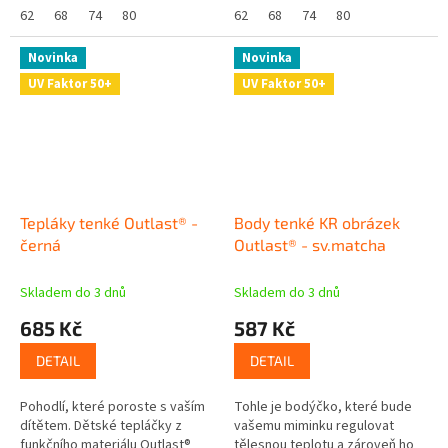
technologie. Bavlněný úplet s
62
68
74
80
technologie. Bavlněný úplet s
62
68
74
80
příměsí...
příměsí...
Novinka
Novinka
UV Faktor 50+
UV Faktor 50+
Tepláky tenké Outlast® -
Body tenké KR obrázek
černá
Outlast® - sv.matcha
Skladem do 3 dnů
Skladem do 3 dnů
685 Kč
587 Kč
DETAIL
DETAIL
Pohodlí, které poroste s vaším
Tohle je bodýčko, které bude
dítětem. Dětské tepláčky z
vašemu miminku regulovat
funkčního materiálu Outlast®
tělesnou teplotu a zároveň ho