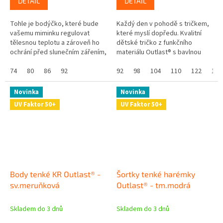
DETAIL
DETAIL
Tohle je bodýčko, které bude
Každý den v pohodě s tričkem,
vašemu miminku regulovat
které myslí dopředu. Kvalitní
tělesnou teplotu a zároveň ho
dětské tričko z funkčního
ochrání před slunečním zářením,
materiálu Outlast® s bavlnou
protože má UV ochranný faktor
chytře reaguje na tělesnou
UPF 50+. Skvělé že? Navíc se...
74
80
86
92
teplotu a postará se o komfort
92
98
104
110
122
128
v...
Novinka
Novinka
UV Faktor 50+
UV Faktor 50+
Body tenké KR Outlast® -
Šortky tenké harémky
sv.meruňková
Outlast® - tm.modrá
Skladem do 3 dnů
Skladem do 3 dnů