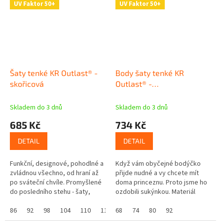
UV Faktor 50+
UV Faktor 50+
Šaty tenké KR Outlast® -
Body šaty tenké KR
skořicová
Outlast® -
tm.starorůžová/tm.starorůž
vlaštovky
Skladem do 3 dnů
Skladem do 3 dnů
685 Kč
734 Kč
DETAIL
DETAIL
Funkční, designové, pohodlné a
Když vám obyčejné bodýčko
zvládnou všechno, od hraní až
přijde nudné a vy chcete mít
po sváteční chvíle. Promyšlené
doma princeznu. Proto jsme ho
do posledního stehu - šaty,
ozdobili sukýnkou. Materiál
které si vaše malá parádnice
bodýčka se za vás navíc
zamiluje. Outlast® chytře...
86
92
98
104
110
116
postará o termoregulaci a je
68
122
74
128
80
92
vhodný také...