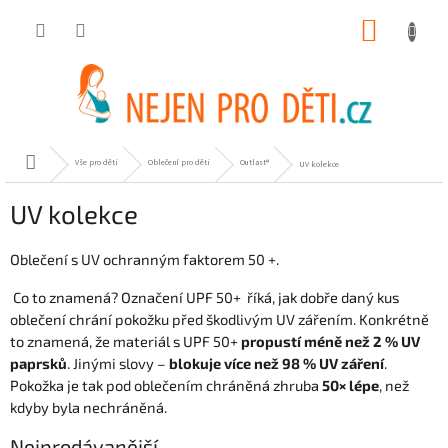
Přejít
NÁKUP
na
obsah
KOŠÍK
Domů
Vše pro děti
Oblečení pro děti
Outlast®
UV kolekce
UV kolekce
Oblečení s UV ochranným faktorem 50 +.
Co to znamená? Označení UPF 50+ říká, jak dobře daný kus
oblečení chrání pokožku před škodlivým UV zářením. Konkrétně
to znamená, že materiál s UPF 50+
propustí méně než 2 % UV
paprsků
. Jinými slovy –
blokuje více než 98 % UV záření
.
Pokožka je tak pod oblečením chráněná zhruba
50× lépe
, než
kdyby byla nechráněná.
Nejprodávanější