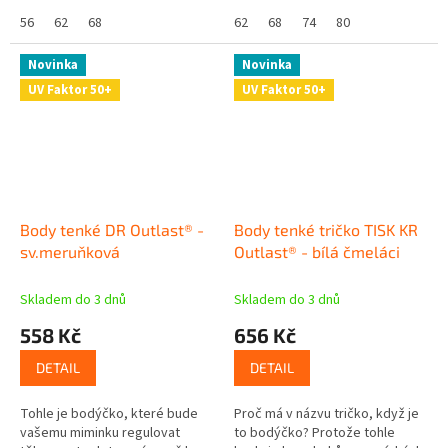
navíc postará o termoregulaci a
běhaní venku, spinkání v
je...
56
62
68
kočárku a nebo doma v...
62
68
74
80
Novinka
Novinka
UV Faktor 50+
UV Faktor 50+
Body tenké DR Outlast® -
Body tenké tričko TISK KR
sv.meruňková
Outlast® - bílá čmeláci
Skladem do 3 dnů
Skladem do 3 dnů
558 Kč
656 Kč
DETAIL
DETAIL
Tohle je bodýčko, které bude
Proč má v názvu tričko, když je
vašemu miminku regulovat
to bodýčko? Protože tohle