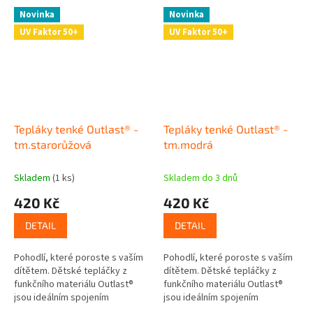
Novinka
Novinka
UV Faktor 50+
UV Faktor 50+
Tepláky tenké Outlast® -
Tepláky tenké Outlast® -
tm.starorůžová
tm.modrá
Skladem
(1 ks)
Skladem do 3 dnů
420 Kč
420 Kč
DETAIL
DETAIL
Pohodlí, které poroste s vaším
Pohodlí, které poroste s vaším
dítětem. Dětské tepláčky z
dítětem. Dětské tepláčky z
funkčního materiálu Outlast®
funkčního materiálu Outlast®
jsou ideálním spojením
jsou ideálním spojením
komfortu, volnosti a chytré
komfortu, volnosti a chytré