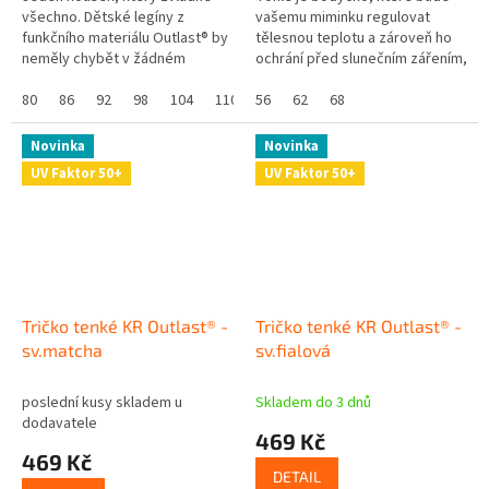
všechno. Dětské legíny z
vašemu miminku regulovat
funkčního materiálu Outlast® by
tělesnou teplotu a zároveň ho
neměly chybět v žádném
ochrání před slunečním zářením,
šatníku. Skvělé na doma, do
protože má UV ochranný faktor
školky, pod šaty i na ven -
80
86
92
98
104
110
UPF 50+. Skvělé že? Navíc se...
56
116
62
122
68
128
prostě...
Novinka
Novinka
UV Faktor 50+
UV Faktor 50+
Tričko tenké KR Outlast® -
Tričko tenké KR Outlast® -
sv.matcha
sv.fialová
poslední kusy skladem u
Skladem do 3 dnů
dodavatele
469 Kč
469 Kč
DETAIL