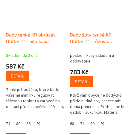
Body tenké KR obrázek
Body šaty tenké KR
Outlast® - bílá káva
Outlast® - růžová
baby/kytky
Skladem do 3 dnů
poslední kusy skladem u
dodavatele
587 Kč
783 Kč
DETAIL
DETAIL
Tohle je bodýčko, které bude
vašemu miminku regulovat
Když vám obyčejné bodýčko
tělesnou teplotu a zároveň ho
přijde nudné a vy chcete mít
ochrání před slunečním zářením,
doma princeznu. Proto jsme ho
protože má UV ochranný faktor
ozdobili sukýnkou. Materiál
UPF 50+. Skvělé že? Navíc se...
bodýčka se za vás navíc
74
80
86
92
postará o termoregulaci a je
68
74
80
92
vhodný také...