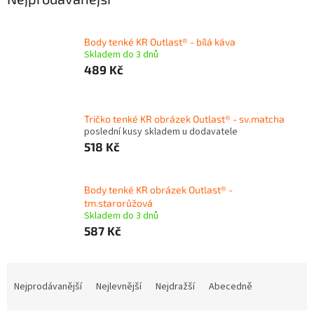
Body tenké KR Outlast® - bílá káva
Skladem do 3 dnů
489 Kč
Tričko tenké KR obrázek Outlast® - sv.matcha
poslední kusy skladem u dodavatele
518 Kč
Body tenké KR obrázek Outlast® -
tm.starorůžová
Skladem do 3 dnů
587 Kč
Ř
a
Nejprodávanější
Nejlevnější
Nejdražší
Abecedně
z