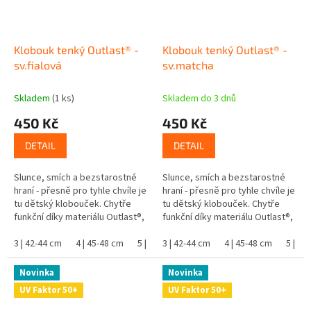
Klobouk tenký Outlast® -
Klobouk tenký Outlast® -
sv.fialová
sv.matcha
Skladem
(1 ks)
Skladem do 3 dnů
450 Kč
450 Kč
DETAIL
DETAIL
Slunce, smích a bezstarostné
Slunce, smích a bezstarostné
hraní - přesně pro tyhle chvíle je
hraní - přesně pro tyhle chvíle je
tu dětský klobouček. Chytře
tu dětský klobouček. Chytře
funkční díky materiálu Outlast®,
funkční díky materiálu Outlast®,
který se postará o dokonalý
který se postará o dokonalý
teplotní komfort. Dítěti...
3 | 42-44 cm
4 | 45-48 cm
5 | 49-53 cm
teplotní komfort. Dítěti...
3 | 42-44 cm
4 | 45-48 cm
5 | 49
Novinka
Novinka
UV Faktor 50+
UV Faktor 50+