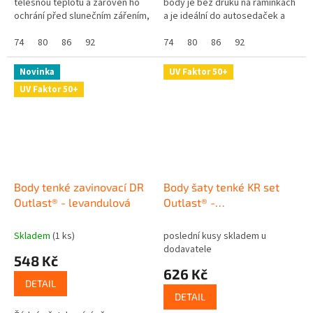
tělesnou teplotu a zároveň ho
body je bez druků na ramínkách
ochrání před slunečním zářením,
a je ideální do autosedaček a
protože má UV ochranný faktor
vajíček. V úrovni pásu není nic,
UPF 50+. Skvělé že? Navíc se...
74
80
86
92
co by vaše miminko...
74
80
86
92
Novinka
UV Faktor 50+
UV Faktor 50+
Body tenké zavinovací DR
Body šaty tenké KR set
Outlast® - levandulová
Outlast® -
sv.broskvová/motýlci
Skladem
(1 ks)
poslední kusy skladem u
dodavatele
548 Kč
626 Kč
DETAIL
DETAIL