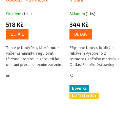
Skladem
(1 ks)
Skladem
(1 ks)
518 Kč
344 Kč
DETAIL
DETAIL
Tohle je bodýčko, které bude
Příjemné body s krátkým
vašemu miminku regulovat
rukávem Vyrobeno z
tělesnou teplotu a zároveň ho
termoregulačního materiálu
ochrání před slunečním zářením,
Outlast® s příměsí bavlny
protože má UV ochranný faktor
Vytváří ideální teplotní
UPF 50+. Skvělé že? Navíc se...
80
podmínky Udržuje stálou
62
teplotu mezi pokožkou a...
Novinka
UV Faktor 50+