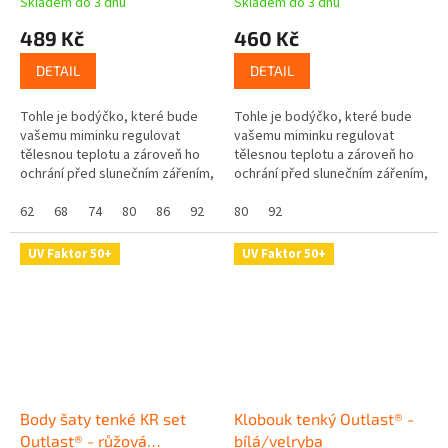
Skladem do 3 dnů
Skladem do 3 dnů
489 Kč
460 Kč
DETAIL
DETAIL
Tohle je bodýčko, které bude
Tohle je bodýčko, které bude
vašemu miminku regulovat
vašemu miminku regulovat
tělesnou teplotu a zároveň ho
tělesnou teplotu a zároveň ho
ochrání před slunečním zářením,
ochrání před slunečním zářením,
protože má UV ochranný faktor
protože má UV ochranný faktor
UPF 50+. Skvělé že? Navíc se...
62
68
74
80
86
92
UPF 50+. Skvělé že? Navíc se...
80
92
UV Faktor 50+
UV Faktor 50+
Body šaty tenké KR set
Klobouk tenký Outlast® -
Outlast® - růžová
bílá/velryba