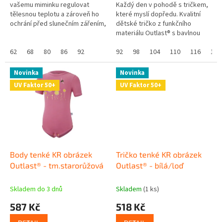
vašemu miminku regulovat
Každý den v pohodě s tričkem,
tělesnou teplotu a zároveň ho
které myslí dopředu. Kvalitní
ochrání před slunečním zářením,
dětské tričko z funkčního
protože má UV ochranný faktor
materiálu Outlast® s bavlnou
UPF 50+. Skvělé že? Navíc se...
chytře reaguje na tělesnou
62
68
80
86
92
teplotu a postará se o komfort
92
98
104
110
116
122
v...
Novinka
Novinka
UV Faktor 50+
UV Faktor 50+
Body tenké KR obrázek
Tričko tenké KR obrázek
Outlast® - tm.starorůžová
Outlast® - bílá/loď
Skladem do 3 dnů
Skladem
(1 ks)
587 Kč
518 Kč