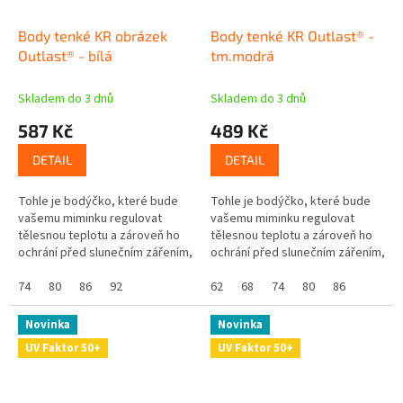
Body tenké KR obrázek
Body tenké KR Outlast® -
Outlast® - bílá
tm.modrá
Skladem do 3 dnů
Skladem do 3 dnů
587 Kč
489 Kč
DETAIL
DETAIL
Tohle je bodýčko, které bude
Tohle je bodýčko, které bude
vašemu miminku regulovat
vašemu miminku regulovat
tělesnou teplotu a zároveň ho
tělesnou teplotu a zároveň ho
ochrání před slunečním zářením,
ochrání před slunečním zářením,
protože má UV ochranný faktor
protože má UV ochranný faktor
UPF 50+. Skvělé že? Navíc se...
74
80
86
92
UPF 50+. Skvělé že? Navíc se...
62
68
74
80
86
Novinka
Novinka
UV Faktor 50+
UV Faktor 50+