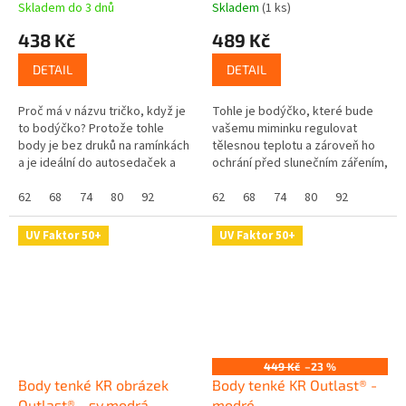
Skladem do 3 dnů
Skladem
(1 ks)
438 Kč
489 Kč
DETAIL
DETAIL
Proč má v názvu tričko, když je
Tohle je bodýčko, které bude
to bodýčko? Protože tohle
vašemu miminku regulovat
body je bez druků na ramínkách
tělesnou teplotu a zároveň ho
a je ideální do autosedaček a
ochrání před slunečním zářením,
vajíček. V úrovni pásu není nic,
protože má UV ochranný faktor
co by vaše miminko...
62
68
74
80
92
UPF 50+. Skvělé že? Navíc se...
62
68
74
80
92
UV Faktor 50+
UV Faktor 50+
449 Kč
–23 %
Body tenké KR obrázek
Body tenké KR Outlast® -
Outlast® - sv.modrá
modré