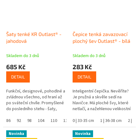
Šaty tenké KR Outlast® -
Čepice tenká zavazovací
jahodová
plochý šev Outlast® - bílá
Skladem do 3 dnů
Skladem do 3 dnů
685 Kč
283 Kč
DETAIL
DETAIL
Funkční, designové, pohodlné a
Inteligentní čepička. Nevěříte?
zvládnou všechno, od hraní až
Je pružná a skvěle sedí na
po sváteční chvíle. Promyšlené
hlavičce. Má ploché švy, které
do posledního stehu - šaty,
netlačí, a nažehlenou velikostní
které si vaše malá parádnice
etiketu, takže hlavičku nic
zamiluje. Outlast® chytře...
86
92
98
104
110
116
nesvědí ani neškrábe....
0 | 33-35 cm
122
128
1 | 36-38 cm
2 | 39
Novinka
Novinka