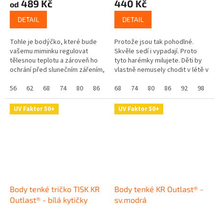
489 Kč
440 Kč
od
DETAIL
DETAIL
Tohle je bodýčko, které bude
Protože jsou tak pohodlné.
vašemu miminku regulovat
Skvěle sedí i vypadají. Proto
tělesnou teplotu a zároveň ho
tyto harémky milujete. Děti by
ochrání před slunečním zářením,
vlastně nemusely chodit v létě v
protože má UV ochranný faktor
ničem jiném. Díky nápletu netlačí
UPF 50+. Skvělé že? Navíc se...
56
62
68
74
80
86
92
na bříšku, a navíc vám...
68
74
80
86
92
98
1
UV Faktor 50+
UV Faktor 50+
Body tenké tričko TISK KR
Body tenké KR Outlast® -
Outlast® - bílá kytičky
sv.modrá