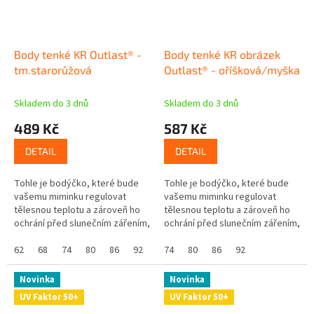
Body tenké KR Outlast® -
Body tenké KR obrázek
tm.starorůžová
Outlast® - oříšková/myška
Skladem do 3 dnů
Skladem do 3 dnů
489 Kč
587 Kč
DETAIL
DETAIL
Tohle je bodýčko, které bude
Tohle je bodýčko, které bude
vašemu miminku regulovat
vašemu miminku regulovat
tělesnou teplotu a zároveň ho
tělesnou teplotu a zároveň ho
ochrání před slunečním zářením,
ochrání před slunečním zářením,
protože má UV ochranný faktor
protože má UV ochranný faktor
UPF 50+. Skvělé že? Navíc se...
62
68
74
80
86
92
UPF 50+. Skvělé že? Navíc se...
74
80
86
92
Novinka
Novinka
UV Faktor 50+
UV Faktor 50+