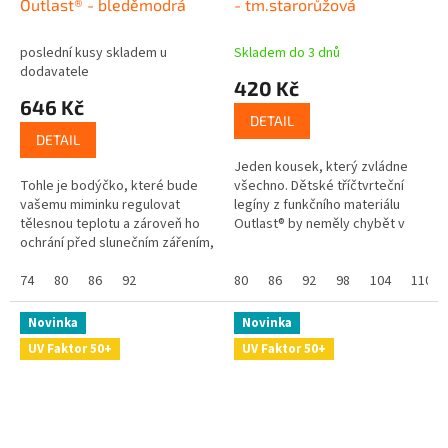
Outlast® - bleděmodrá
- tm.starorůžová
poslední kusy skladem u
Skladem do 3 dnů
dodavatele
420 Kč
646 Kč
DETAIL
DETAIL
Jeden kousek, který zvládne
Tohle je bodýčko, které bude
všechno. Dětské tříčtvrteční
vašemu miminku regulovat
legíny z funkčního materiálu
tělesnou teplotu a zároveň ho
Outlast® by neměly chybět v
ochrání před slunečním zářením,
žádném šatníku. Skvělé na
protože má UV ochranný faktor
doma, do školky, pod šaty i na
UPF 50+. Skvělé že? Navíc se...
74
80
86
92
ven -...
80
86
92
98
104
110
Novinka
Novinka
UV Faktor 50+
UV Faktor 50+