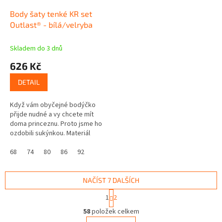
Body šaty tenké KR set
Outlast® - bílá/velryba
Skladem do 3 dnů
626 Kč
DETAIL
Když vám obyčejné bodýčko
přijde nudné a vy chcete mít
doma princeznu. Proto jsme ho
ozdobili sukýnkou. Materiál
bodýčka se za vás navíc
postará o termoregulaci a je
68
74
80
86
92
vhodný také...
NAČÍST 7 DALŠÍCH
S
1
2
t
O
r
58
položek celkem
v
á