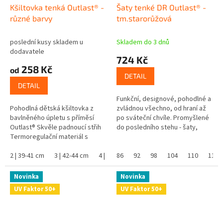
Kšiltovka tenká Outlast® -
Šaty tenké DR Outlast® -
různé barvy
tm.starorůžová
poslední kusy skladem u
Skladem do 3 dnů
dodavatele
724 Kč
258 Kč
od
DETAIL
DETAIL
Funkční, designové, pohodlné a
Pohodlná dětská kšiltovka z
zvládnou všechno, od hraní až
bavlněného úpletu s příměsí
po sváteční chvíle. Promyšlené
Outlast® Skvěle padnoucí střih
do posledního stehu - šaty,
Termoregulační materiál s
které si vaše malá parádnice
bavlnou Vhodný i pro citlivou
zamiluje. Outlast® chytře...
pokožku, omezuje pocení
2 | 39-41 cm
3 | 42-44 cm
4 | 45-48 cm
86
92
5 | 49-53 cm
98
104
6 | 54-57 cm
110
116
Skvěle...
Novinka
Novinka
UV Faktor 50+
UV Faktor 50+