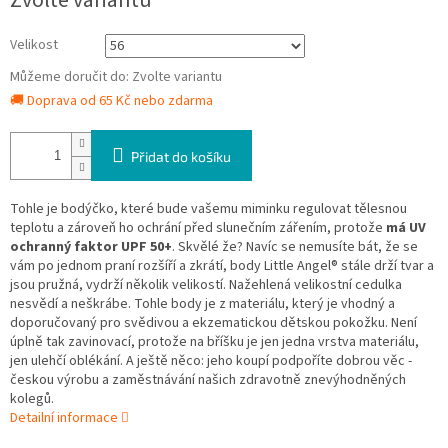
Zvolte variantu
cena:
Velikost
Můžeme doručit do:
Zvolte variantu
🚚 Doprava od 65 Kč nebo zdarma
Přidat do košíku
Tohle je bodýčko, které bude vašemu miminku regulovat tělesnou
teplotu a zároveň ho ochrání před slunečním zářením, protože
má UV
ochranný faktor UPF 50+
. Skvělé že? Navíc se nemusíte bát, že se
vám po jednom praní rozšíří a zkrátí, body Little Angel® stále drží tvar a
jsou pružná, vydrží několik velikostí. Nažehlená velikostní cedulka
nesvědí a neškrábe. Tohle body je z materiálu, který je vhodný a
doporučovaný pro svědivou a ekzematickou dětskou pokožku. Není
úplně tak zavinovací, protože na bříšku je jen jedna vrstva materiálu,
jen ulehčí oblékání. A ještě něco: jeho koupí podpoříte dobrou věc -
českou výrobu a zaměstnávání našich zdravotně znevýhodněných
kolegů.
Detailní informace