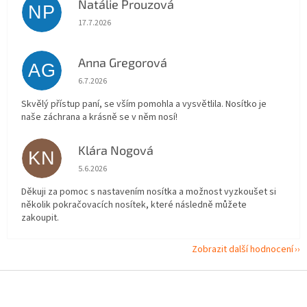
Natálie Prouzová
NP
Hodnocení obchodu je 5 z 5 hvězdiček.
17.7.2026
Anna Gregorová
AG
Hodnocení obchodu je 5 z 5 hvězdiček.
6.7.2026
Skvělý přístup paní, se vším pomohla a vysvětlila. Nosítko je
naše záchrana a krásně se v něm nosí!
Klára Nogová
KN
Hodnocení obchodu je 5 z 5 hvězdiček.
5.6.2026
Děkuji za pomoc s nastavením nosítka a možnost vyzkoušet si
několik pokračovacích nosítek, které následně můžete
zakoupit.
Zobrazit další hodnocení
Z
á
p