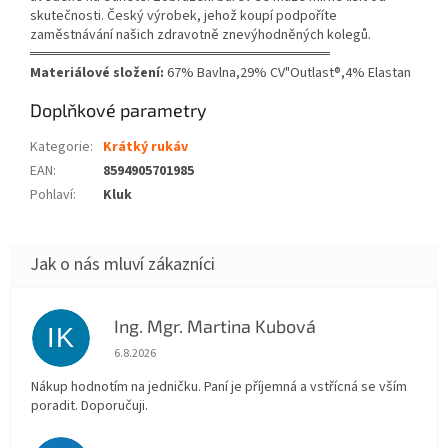
skutečnosti. Český výrobek, jehož koupí podpoříte
zaměstnávání našich zdravotně znevýhodněných kolegů.
══════════════════════════════
Materiálové složení:
67% Bavlna,29% CV"Outlast®,4% Elastan
Doplňkové parametry
Kategorie
:
Krátký rukáv
EAN
:
8594905701985
Pohlaví
:
Kluk
Ing. Mgr. Martina Kubová
IK
Hodnocení obchodu je 5 z 5 hvězdiček.
6.8.2026
Nákup hodnotím na jedničku. Paní je příjemná a vstřícná se vším
poradit. Doporučuji.