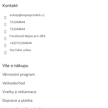
a
Kontakt
t
eshop
@
nejenprodeti.cz
í
732364844
732364844
Facebook Nejen pro děti
+420732364844
YouTube videa
Vše o nákupu
Věrnostní program
Velkoobchod
Vratky a reklamace
Doprava a platba