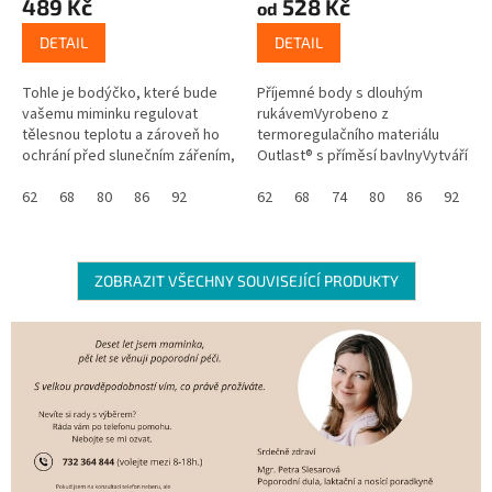
489 Kč
528 Kč
od
DETAIL
DETAIL
Tohle je bodýčko, které bude
Příjemné body s dlouhým
vašemu miminku regulovat
rukávemVyrobeno z
tělesnou teplotu a zároveň ho
termoregulačního materiálu
ochrání před slunečním zářením,
Outlast® s příměsí bavlnyVytváří
protože má UV ochranný faktor
ideální teplotní
UPF 50+. Skvělé že? Navíc se...
62
68
80
86
92
podmínky Udržuje stálou
62
68
74
80
86
92
9
teplotu mezi pokožkou a...
ZOBRAZIT VŠECHNY SOUVISEJÍCÍ PRODUKTY