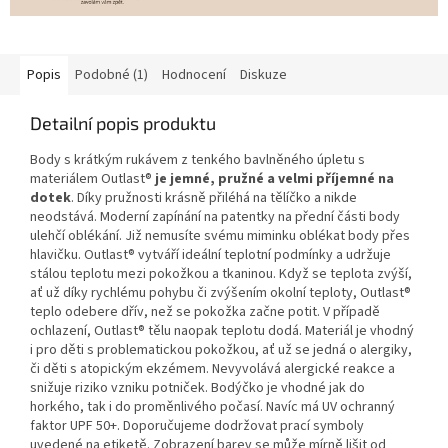
Popis
Podobné (1)
Hodnocení
Diskuze
Detailní popis produktu
Body s krátkým rukávem z tenkého bavlněného úpletu s
materiálem Outlast®
je jemné, pružné a velmi příjemné na
dotek
. Díky pružnosti krásně přiléhá na tělíčko a nikde
neodstává. Moderní zapínání na patentky na přední části body
ulehčí oblékání. Již nemusíte svému miminku oblékat body přes
hlavičku. Outlast® vytváří ideální teplotní podmínky a udržuje
stálou teplotu mezi pokožkou a tkaninou. Když se teplota zvýší,
ať už díky rychlému pohybu či zvýšením okolní teploty, Outlast®
teplo odebere dřív, než se pokožka začne potit. V případě
ochlazení, Outlast® tělu naopak teplotu dodá. Materiál je vhodný
i pro děti s problematickou pokožkou, ať už se jedná o alergiky,
či děti s atopickým ekzémem. Nevyvolává alergické reakce a
snižuje riziko vzniku potniček. Bodýčko je vhodné jak do
horkého, tak i do proměnlivého počasí. Navíc má UV ochranný
faktor UPF 50+. Doporučujeme dodržovat prací symboly
uvedené na etiketě. Zobrazení barev se může mírně lišit od