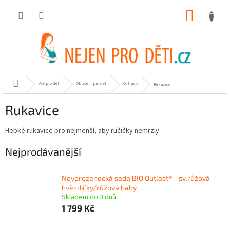
Přejít
NÁKUP
na
obsah
KOŠÍK
Domů
Vše pro děti
Oblečení pro děti
Outlast®
Rukavice
Rukavice
Hebké rukavice pro nejmenší, aby ručičky nemrzly.
Nejprodávanější
Novorozenecká sada BIO Outlast® - sv.růžová
hvězdičky/růžová baby
Skladem do 3 dnů
1 799 Kč