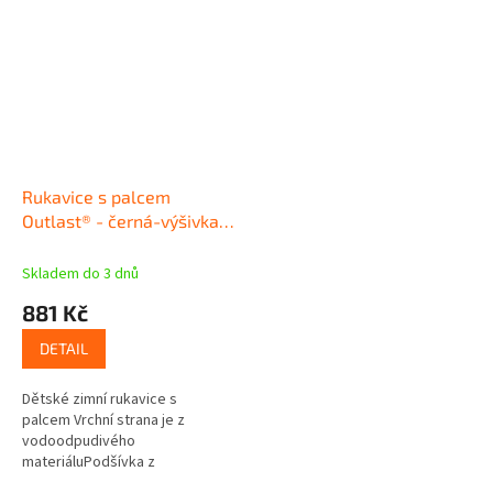
Rukavice s palcem
Outlast® - černá-výšivka
modrá
Skladem do 3 dnů
881 Kč
DETAIL
Dětské zimní rukavice s
palcem Vrchní strana je z
vodoodpudivého
materiáluPodšívka z
termoregulačního materiálu