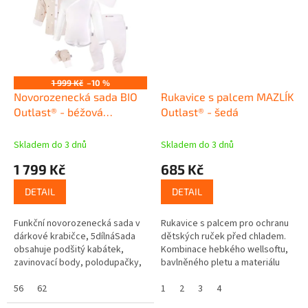
1 999 Kč
–10 %
Novorozenecká sada BIO
Rukavice s palcem MAZLÍK
Outlast® - béžová
Outlast® - šedá
hvězdičky/bílá
Skladem do 3 dnů
Skladem do 3 dnů
1 799 Kč
685 Kč
DETAIL
DETAIL
Funkční novorozenecká sada v
Rukavice s palcem pro ochranu
dárkové krabičce, 5dílnáSada
dětských ruček před chladem.
obsahuje podšitý kabátek,
Kombinace hebkého wellsoftu,
zavinovací body, polodupačky,
bavlněného pletu a materiálu
rukavičky a čepiciPerfektní
Outlast®. Vnější polyester zajistí
sada pro novorozené...
56
62
hřejivost, chundelatost a...
1
2
3
4