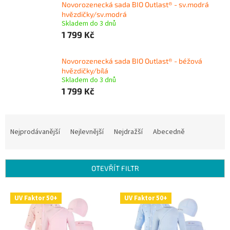
Novorozenecká sada BIO Outlast® - sv.modrá
hvězdičky/sv.modrá
Skladem do 3 dnů
1 799 Kč
Novorozenecká sada BIO Outlast® - béžová
hvězdičky/bílá
Skladem do 3 dnů
1 799 Kč
Ř
a
Nejprodávanější
Nejlevnější
Nejdražší
Abecedně
z
e
n
OTEVŘÍT FILTR
í
p
V
r
UV Faktor 50+
UV Faktor 50+
ý
o
p
d
i