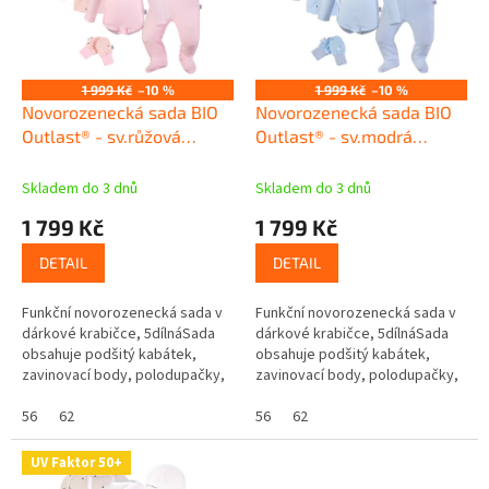
u
s
k
p
t
r
ů
o
1 999 Kč
–10 %
1 999 Kč
–10 %
d
Novorozenecká sada BIO
Novorozenecká sada BIO
u
Outlast® - sv.růžová
Outlast® - sv.modrá
k
hvězdičky/růžová baby
hvězdičky/sv.modrá
t
Skladem do 3 dnů
Skladem do 3 dnů
ů
1 799 Kč
1 799 Kč
DETAIL
DETAIL
Funkční novorozenecká sada v
Funkční novorozenecká sada v
dárkové krabičce, 5dílnáSada
dárkové krabičce, 5dílnáSada
obsahuje podšitý kabátek,
obsahuje podšitý kabátek,
zavinovací body, polodupačky,
zavinovací body, polodupačky,
rukavičky a čepiciPerfektní
rukavičky a čepiciPerfektní
sada pro novorozené...
56
62
sada pro novorozené...
56
62
UV Faktor 50+