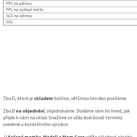
PPL na adresu
PPL na výdejní místo
GLS na adresu
GSL
Zboží, které je
skladem
balíme, většinou ten den posíláme.
Zboží
na objednání
, objednáváme. Dodáme vám ho hned, jak
přijde k nám na sklad. Snažíme se vždy dodržovat termíny
uvedené u konkrétního výrobce.
U
Krásné mamky, Medeli a Mom Care
vidíte skladové zásoby