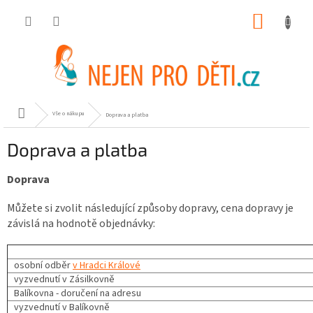
Přejít
NÁKUP
na
obsah
KOŠÍK
Domů
Vše o nákupu
Doprava a platba
Doprava a platba
Doprava
Můžete si zvolit následující způsoby dopravy, cena dopravy je
závislá na hodnotě objednávky:
osobní odběr
v Hradci Králové
vyzvednutí v Zásilkovně
Balíkovna - doručení na adresu
vyzvednutí v Balíkovně