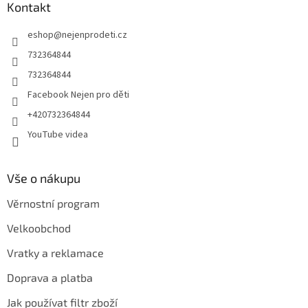
a
Kontakt
t
eshop
@
nejenprodeti.cz
í
732364844
732364844
Facebook Nejen pro děti
+420732364844
YouTube videa
Vše o nákupu
Věrnostní program
Velkoobchod
Vratky a reklamace
Doprava a platba
Jak používat filtr zboží