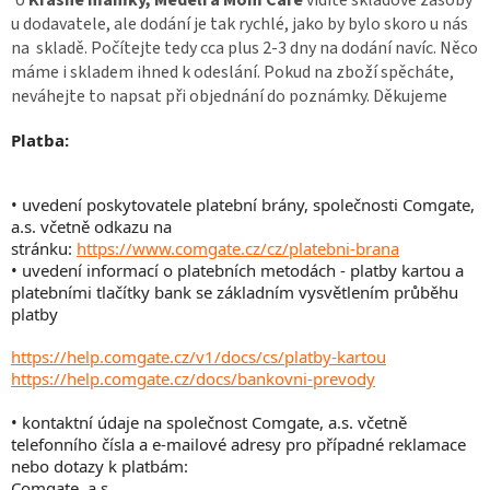
u dodavatele, ale dodání je tak rychlé, jako by bylo skoro u nás
na skladě. Počítejte tedy cca plus 2-3 dny na dodání navíc. Něco
máme i skladem ihned k odeslání. Pokud na zboží spěcháte,
neváhejte to napsat při objednání do poznámky. Děkujeme
Platba:
• uvedení poskytovatele platební brány, společnosti Comgate,
a.s. včetně odkazu na
stránku:
https://www.comgate.cz/cz/platebni-brana
• uvedení informací o platebních metodách - platby kartou a
platebními tlačítky bank se základním vysvětlením průběhu
platby
https://help.comgate.cz/v1/docs/cs/platby-kartou
https://help.comgate.cz/docs/bankovni-prevody
• kontaktní údaje na společnost Comgate, a.s. včetně
telefonního čísla a e-mailové adresy pro případné reklamace
nebo dotazy k platbám:
Comgate, a.s.