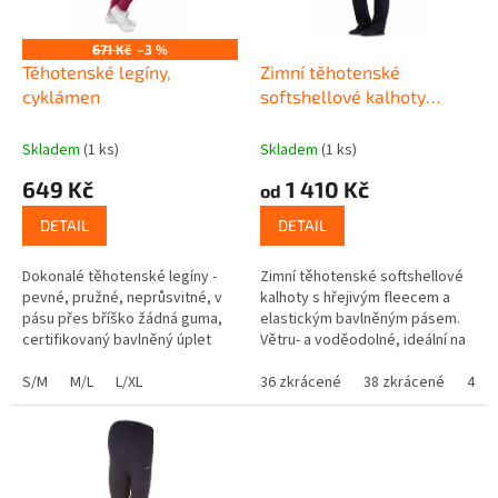
t
r
ů
o
671 Kč
–3 %
d
Těhotenské legíny,
Zimní těhotenské
u
cyklámen
softshellové kalhoty
k
Elske, černé
t
Skladem
(1 ks)
Skladem
(1 ks)
ů
649 Kč
1 410 Kč
od
DETAIL
DETAIL
Dokonalé těhotenské legíny -
Zimní těhotenské softshellové
pevné, pružné, neprůsvitné, v
kalhoty s hřejivým fleecem a
pásu přes bříško žádná guma,
elastickým bavlněným pásem.
certifikovaný bavlněný úplet
Větru- a voděodolné, ideální na
vhodný i pro citlivou pokožku
zimu i aktivní pohyb. Sedí i bez
S/M
M/L
L/XL
bříška – využijete je i...
36 zkrácené
38 zkrácené
40 z