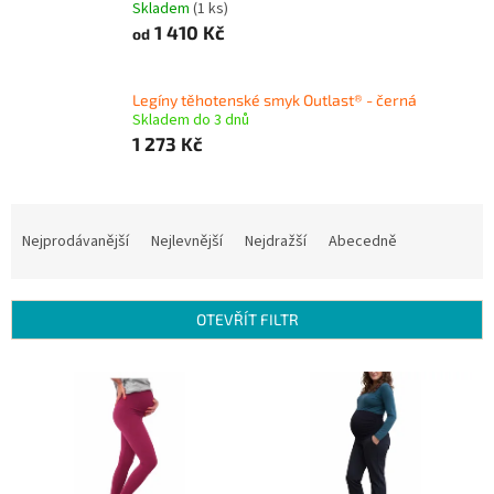
Skladem
(1 ks)
1 410 Kč
od
Legíny těhotenské smyk Outlast® - černá
Skladem do 3 dnů
1 273 Kč
Ř
a
Nejprodávanější
Nejlevnější
Nejdražší
Abecedně
z
e
n
OTEVŘÍT FILTR
í
p
V
r
ý
o
p
d
i
u
s
k
p