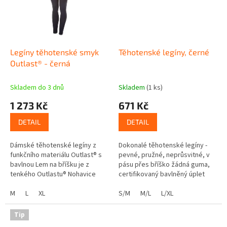
Legíny těhotenské smyk
Těhotenské legíny, černé
Outlast® - černá
Skladem do 3 dnů
Skladem
(1 ks)
1 273 Kč
671 Kč
DETAIL
DETAIL
Dámské těhotenské legíny z
Dokonalé těhotenské legíny -
funkčního materiálu Outlast® s
pevné, pružné, neprůsvitné, v
bavlnou Lem na bříšku je z
pásu přes bříško žádná guma,
tenkého Outlastu® Nohavice
certifikovaný bavlněný úplet
legín jsou z teplejšího,
vhodný i pro citlivou pokožku
smykového materiálu Outlast® Z
M
L
XL
S/M
M/L
L/XL
líce jsou...
Tip