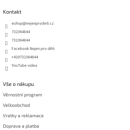
d
p
a
a
Kontakt
c
t
í
eshop
@
nejenprodeti.cz
í
p
r
732364844
v
732364844
k
y
Facebook Nejen pro děti
v
+420732364844
ý
p
YouTube videa
i
s
u
Vše o nákupu
Věrnostní program
Velkoobchod
Vratky a reklamace
Doprava a platba