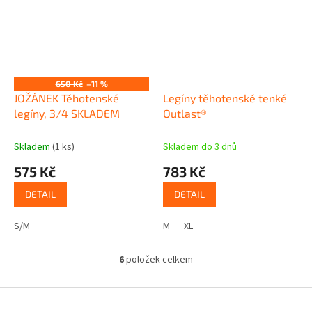
Sleva
650 Kč
–11 %
JOŽÁNEK Těhotenské
Legíny těhotenské tenké
legíny, 3/4 SKLADEM
Outlast®
Skladem
(1 ks)
Skladem do 3 dnů
575 Kč
783 Kč
DETAIL
DETAIL
S/M
M
XL
6
položek celkem
O
v
l
Z
á
á