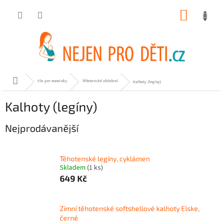
Přejít
NÁKUP
na
obsah
KOŠÍK
Domů
Vše pro maminky
Těhotenské oblečení
Kalhoty (legíny)
Kalhoty (legíny)
Nejprodávanější
Těhotenské legíny, cyklámen
Skladem
(1 ks)
649 Kč
Zimní těhotenské softshellové kalhoty Elske,
černé