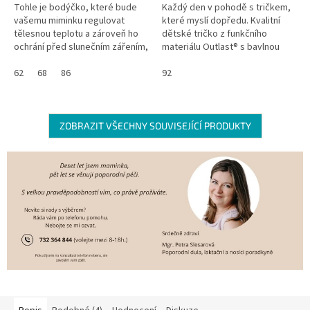
Tohle je bodýčko, které bude
Každý den v pohodě s tričkem,
vašemu miminku regulovat
které myslí dopředu. Kvalitní
tělesnou teplotu a zároveň ho
dětské tričko z funkčního
ochrání před slunečním zářením,
materiálu Outlast® s bavlnou
protože má UV ochranný faktor
chytře reaguje na tělesnou
UPF 50+. Skvělé že? Navíc se...
62
68
86
teplotu a postará se o komfort
92
v...
ZOBRAZIT VŠECHNY SOUVISEJÍCÍ PRODUKTY