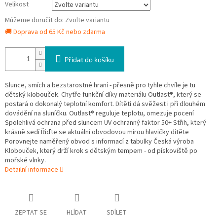
Velikost
Můžeme doručit do:
Zvolte variantu
🚚 Doprava od 65 Kč nebo zdarma
Přidat do košíku
Slunce, smích a bezstarostné hraní - přesně pro tyhle chvíle je tu
dětský klobouček. Chytře funkční díky materiálu Outlast®, který se
postará o dokonalý teplotní komfort. Dítěti dá svěžest i při dlouhém
dovádění na sluníčku. Outlast® reguluje teplotu, omezuje pocení
Spolehlivá ochrana před sluncem UV ochranný faktor 50+ Střih, který
krásně sedí Řiďte se aktuální obvodovou mírou hlavičky dítěte
Porovnejte naměřený obvod s informací z tabulky Česká výroba
Klobouček, který drží krok s dětským tempem - od pískoviště po
mořské vlnky.
Detailní informace
ZEPTAT SE
HLÍDAT
SDÍLET