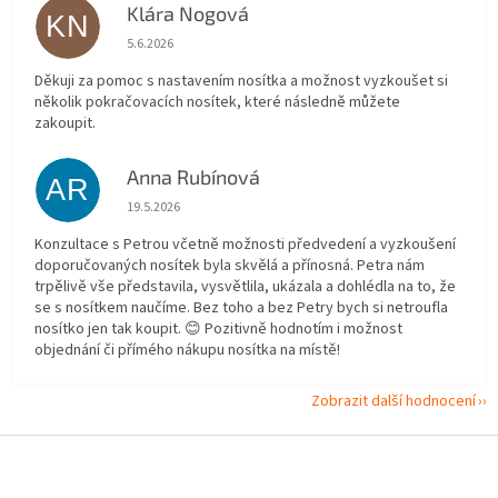
Klára Nogová
KN
Hodnocení obchodu je 5 z 5 hvězdiček.
5.6.2026
Děkuji za pomoc s nastavením nosítka a možnost vyzkoušet si
několik pokračovacích nosítek, které následně můžete
zakoupit.
Anna Rubínová
AR
Hodnocení obchodu je 5 z 5 hvězdiček.
19.5.2026
Konzultace s Petrou včetně možnosti předvedení a vyzkoušení
doporučovaných nosítek byla skvělá a přínosná. Petra nám
trpělivě vše představila, vysvětlila, ukázala a dohlédla na to, že
se s nosítkem naučíme. Bez toho a bez Petry bych si netroufla
nosítko jen tak koupit. 😊 Pozitivně hodnotím i možnost
objednání či přímého nákupu nosítka na místě!
Zobrazit další hodnocení
Z
á
p