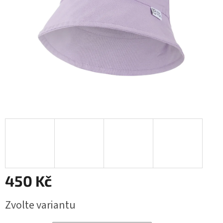
450 Kč
Měrná
Zvolte variantu
cena: