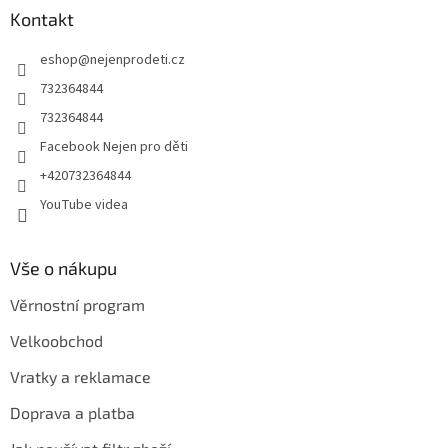
a
Kontakt
t
eshop
@
nejenprodeti.cz
í
732364844
732364844
Facebook Nejen pro děti
+420732364844
YouTube videa
Vše o nákupu
Věrnostní program
Velkoobchod
Vratky a reklamace
Doprava a platba