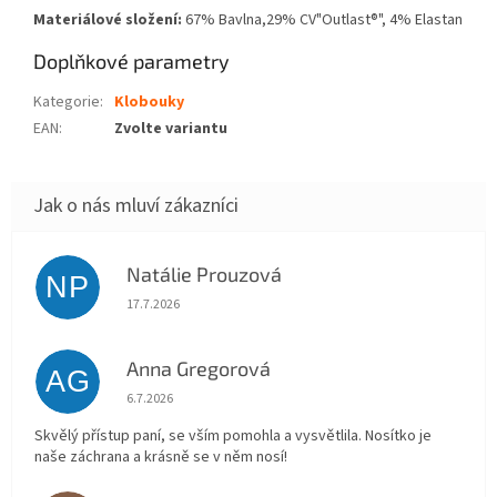
Materiálové složení:
67% Bavlna,29% CV"Outlast®", 4% Elastan
Doplňkové parametry
Kategorie
:
Klobouky
EAN
:
Zvolte variantu
Natálie Prouzová
NP
Hodnocení obchodu je 5 z 5 hvězdiček.
17.7.2026
Anna Gregorová
AG
Hodnocení obchodu je 5 z 5 hvězdiček.
6.7.2026
Skvělý přístup paní, se vším pomohla a vysvětlila. Nosítko je
naše záchrana a krásně se v něm nosí!