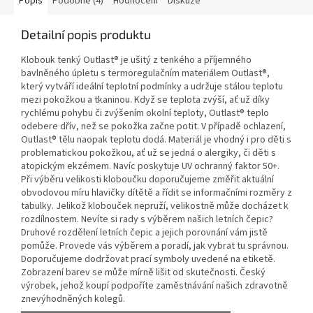
Popis
Podobné (4)
Hodnocení
Diskuze
Detailní popis produktu
Klobouk tenký Outlast® je ušitý z tenkého a příjemného
bavlněného úpletu s termoregulačním materiálem Outlast®,
který vytváří ideální teplotní podmínky a udržuje stálou teplotu
mezi pokožkou a tkaninou. Když se teplota zvýší, ať už díky
rychlému pohybu či zvýšením okolní teploty, Outlast® teplo
odebere dřív, než se pokožka začne potit. V případě ochlazení,
Outlast® tělu naopak teplotu dodá. Materiál je vhodný i pro děti s
problematickou pokožkou, ať už se jedná o alergiky, či děti s
atopickým ekzémem. Navíc poskytuje UV ochranný faktor 50+.
Při výběru velikosti kloboučku doporučujeme změřit aktuální
obvodovou míru hlavičky dítětě a řídit se informačními rozměry z
tabulky. Jelikož klobouček nepruží, velikostně může docházet k
rozdílnostem. Nevíte si rady s výběrem našich letních čepic?
Druhové rozdělení letních čepic a jejich porovnání vám jistě
pomůže. Provede vás výběrem a poradí, jak vybrat tu správnou.
Doporučujeme dodržovat prací symboly uvedené na etiketě.
Zobrazení barev se může mírně lišit od skutečnosti. Český
výrobek, jehož koupí podpoříte zaměstnávání našich zdravotně
znevýhodněných kolegů.
══════════════════════════════