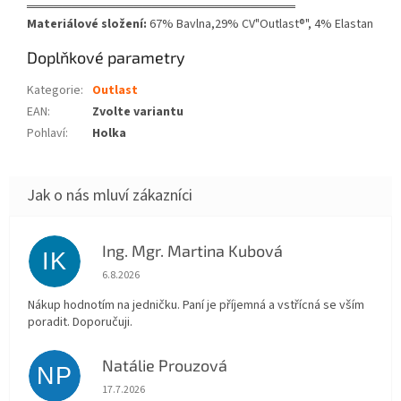
══════════════════════════════
Materiálové složení:
67% Bavlna,29% CV"Outlast®", 4% Elastan
Doplňkové parametry
Kategorie
:
Outlast
EAN
:
Zvolte variantu
Pohlaví
:
Holka
Ing. Mgr. Martina Kubová
IK
Hodnocení obchodu je 5 z 5 hvězdiček.
6.8.2026
Nákup hodnotím na jedničku. Paní je příjemná a vstřícná se vším
poradit. Doporučuji.
Natálie Prouzová
NP
Hodnocení obchodu je 5 z 5 hvězdiček.
17.7.2026