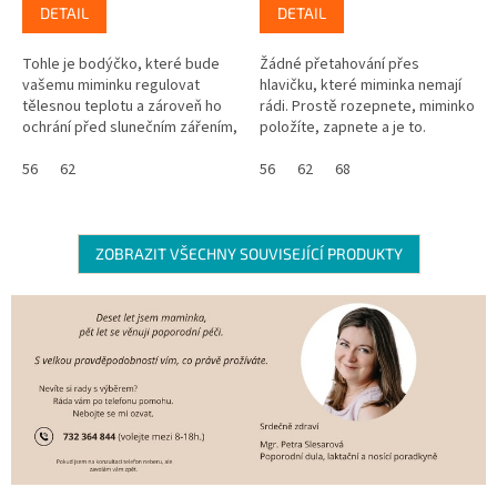
DETAIL
DETAIL
Tohle je bodýčko, které bude
Žádné přetahování přes
vašemu miminku regulovat
hlavičku, které miminka nemají
tělesnou teplotu a zároveň ho
rádi. Prostě rozepnete, miminko
ochrání před slunečním zářením,
položíte, zapnete a je to.
protože má UV ochranný faktor
Materiál bodýčka se za vás
UPF 50+. Skvělé že? Navíc se...
56
62
navíc postará o termoregulaci a
56
62
68
je...
ZOBRAZIT VŠECHNY SOUVISEJÍCÍ PRODUKTY