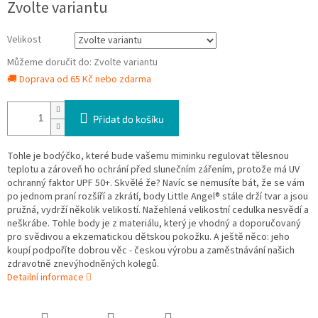
Zvolte variantu
cena:
Velikost
Můžeme doručit do:
Zvolte variantu
🚚 Doprava od 65 Kč nebo zdarma
Přidat do košíku
Tohle je bodýčko, které bude vašemu miminku regulovat tělesnou
teplotu a zároveň ho ochrání před slunečním zářením, protože má UV
ochranný faktor UPF 50+. Skvělé že? Navíc se nemusíte bát, že se vám
po jednom praní rozšíří a zkrátí, body Little Angel® stále drží tvar a jsou
pružná, vydrží několik velikostí. Nažehlená velikostní cedulka nesvědí a
neškrábe. Tohle body je z materiálu, který je vhodný a doporučovaný
pro svědivou a ekzematickou dětskou pokožku. A ještě něco: jeho
koupí podpoříte dobrou věc - českou výrobu a zaměstnávání našich
zdravotně znevýhodněných kolegů.
Detailní informace