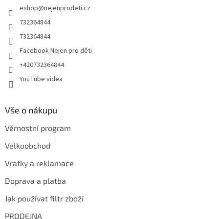
eshop
@
nejenprodeti.cz
í
732364844
732364844
Facebook Nejen pro děti
+420732364844
YouTube videa
Vše o nákupu
Věrnostní program
Velkoobchod
Vratky a reklamace
Doprava a platba
Jak používat filtr zboží
PRODEJNA