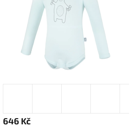
hvězdiček.
646 Kč
Měrná