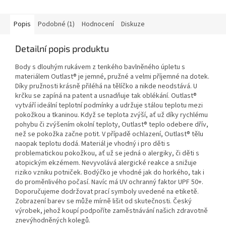
Popis
Podobné (1)
Hodnocení
Diskuze
Detailní popis produktu
Body s dlouhým rukávem z tenkého bavlněného úpletu s
materiálem Outlast® je jemné, pružné a velmi příjemné na dotek.
Díky pružnosti krásně přiléhá na tělíčko a nikde neodstává. U
krčku se zapíná na patent a usnadňuje tak oblékání. Outlast®
vytváří ideální teplotní podmínky a udržuje stálou teplotu mezi
pokožkou a tkaninou. Když se teplota zvýší, ať už díky rychlému
pohybu či zvýšením okolní teploty, Outlast® teplo odebere dřív,
než se pokožka začne potit. V případě ochlazení, Outlast® tělu
naopak teplotu dodá. Materiál je vhodný i pro děti s
problematickou pokožkou, ať už se jedná o alergiky, či děti s
atopickým ekzémem. Nevyvolává alergické reakce a snižuje
riziko vzniku potniček. Bodýčko je vhodné jak do horkého, tak i
do proměnlivého počasí. Navíc má UV ochranný faktor UPF 50+.
Doporučujeme dodržovat prací symboly uvedené na etiketě.
Zobrazení barev se může mírně lišit od skutečnosti. Český
výrobek, jehož koupí podpoříte zaměstnávání našich zdravotně
znevýhodněných kolegů.