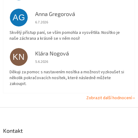
Anna Gregorová
AG
Hodnocení obchodu je 5 z 5 hvězdiček.
6.7.2026
Skvělý přístup paní, se vším pomohla a vysvětlila. Nosítko je
naše záchrana a krásně se v něm nosí!
Klára Nogová
KN
Hodnocení obchodu je 5 z 5 hvězdiček.
5.6.2026
Děkuji za pomoc s nastavením nosítka a možnost vyzkoušet si
několik pokračovacích nosítek, které následně můžete
zakoupit.
Zobrazit další hodnocení
Z
á
p
a
Kontakt
t