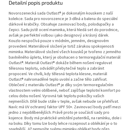
Detailní popis produktu
Novorozenecká sada Outlast® je dokonalým kouskem z naší
kolekce. Sada pro novorozence je 3-dílná a balena do speciální
dárkové krabičky. Obsahuje zavinovací body, polodupačky a
čepici. Sadu jistě ocení maminka, která hledá set do porodnice,
avšak je perfektní volbou i jako designový a krásný dárek.
Kouzlo nespočívá pouze v módním, jemném, designovém
provedení. Materiálové složení je totiž zárukou spokojenosti
miminka. Materiálové složení všech kousků je tvořeno z jemného
bavlněného úpletu, který je obohacen o termoregulační materiál
Outlast®. Materiál Outlast® dokáže během nošení regulovat
tělesnou teplotu, odvádět přebytečné teplo a zabránit
propocení. Ve chvíli, kdy tělesná teplota klesne, materiál
Outlast® nahromaděné teplo uvolní a začne tělo zahřívat.
Oblečení z materiálu Outlast® je díky svým termoregulačním
vlastnostem velmi oblíbené, neboť zajišťuje teplotní komfort po
celou dobu nošení. Vyrovná tak teplotu pokožky vašich
nejmenších. Dítě bude stále v teple, avšak nebude se přehřívat.
Navíc má UV ochranný faktor UPF 50+. Zavinovací body patří mezi
jedno z nejoblíbenějších. Právě proto je součástí sady pro
kojence. Body má praktické umístění patentků, na ramínku, dole i
na boku. Díky tomu lze body lehce rozepnout a oblékání je o to
snadnější. Již nemusíte svému miminku oblékat body přes