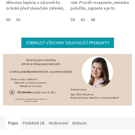
tělesnou teplotu a zároveň ho
rádi. Prostě rozepnete, miminko
ochrání před slunečním zářením,
položíte, zapnete a je to.
protože má UV ochranný faktor
Materiál bodýčka se za vás
UPF 50+. Skvělé že? Navíc se...
56
62
navíc postará o termoregulaci a
56
62
68
je...
ZOBRAZIT VŠECHNY SOUVISEJÍCÍ PRODUKTY
Popis
Podobné (4)
Hodnocení
Diskuze