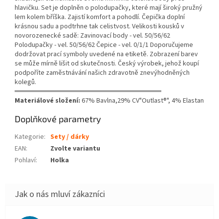
hlavičku. Set je doplněn o polodupačky, které mají široký pružný
lem kolem bříška. Zajistí komfort a pohodlí. Čepička doplní
krásnou sadu a podtrhne tak celistvost. Velikosti kousků v
novorozenecké sadě: Zavinovací body - vel. 50/56/62
Polodupačky - vel. 50/56/62 Čepice - vel. 0/1/1 Doporučujeme
dodržovat prací symboly uvedené na etiketě. Zobrazení barev
se může mírně lišit od skutečnosti. Český výrobek, jehož koupí
podpoříte zaměstnávání našich zdravotně znevýhodněných
kolegů.
══════════════════════════════
Materiálové složení:
67% Bavlna,29% CV"Outlast®", 4% Elastan
Doplňkové parametry
Kategorie
:
Sety / dárky
EAN
:
Zvolte variantu
Pohlaví
:
Holka