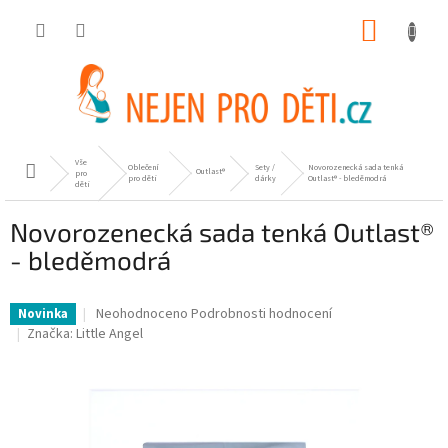
Přejít
NÁKUP
na
obsah
KOŠÍK
Vše
Oblečení
Sety /
Novorozenecká sada tenká
Domů
Outlast®
pro
pro děti
dárky
Outlast® - bleděmodrá
děti
Novorozenecká sada tenká Outlast®
- bleděmodrá
Průměrné
Neohodnoceno
Podrobnosti hodnocení
Novinka
hodnocení
Značka:
Little Angel
produktu
je
0,0
z
5
hvězdiček.