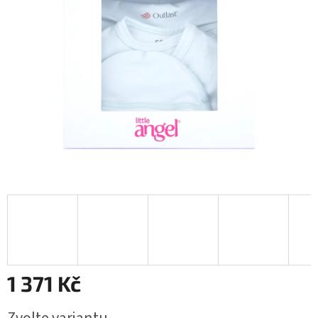
1 371 Kč
Měrná