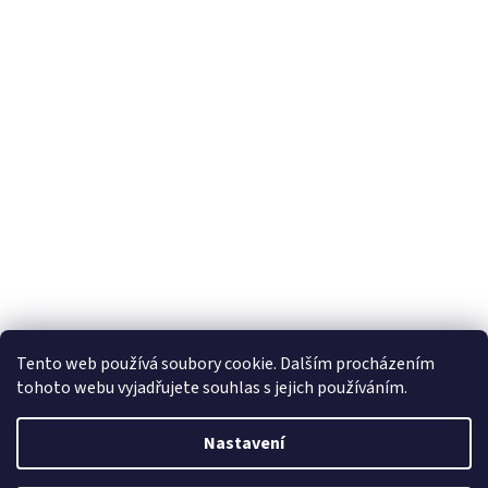
Tento web používá soubory cookie. Dalším procházením
tohoto webu vyjadřujete souhlas s jejich používáním.
Nastavení
Vytvořil Shoptet