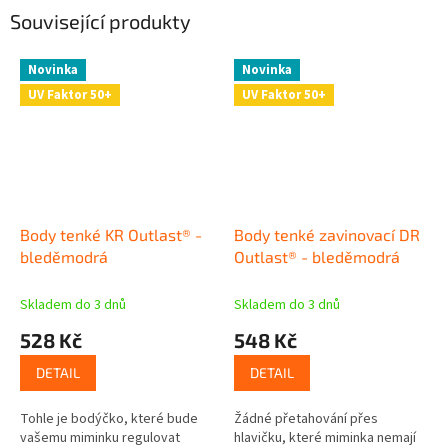
Související produkty
Novinka
Novinka
UV Faktor 50+
UV Faktor 50+
Body tenké KR Outlast® -
Body tenké zavinovací DR
bleděmodrá
Outlast® - bleděmodrá
Skladem do 3 dnů
Skladem do 3 dnů
528 Kč
548 Kč
DETAIL
DETAIL
Tohle je bodýčko, které bude
Žádné přetahování přes
vašemu miminku regulovat
hlavičku, které miminka nemají