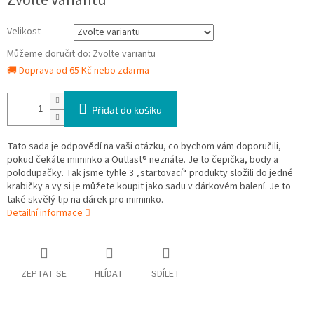
Zvolte variantu
cena:
Velikost
Můžeme doručit do:
Zvolte variantu
🚚 Doprava od 65 Kč nebo zdarma
Přidat do košíku
Tato sada je odpovědí na vaši otázku, co bychom vám doporučili,
pokud čekáte miminko a Outlast® neznáte. Je to čepička, body a
polodupačky. Tak jsme tyhle 3 „startovací“ produkty složili do jedné
krabičky a vy si je můžete koupit jako sadu v dárkovém balení. Je to
také skvělý tip na dárek pro miminko.
Detailní informace
ZEPTAT SE
HLÍDAT
SDÍLET