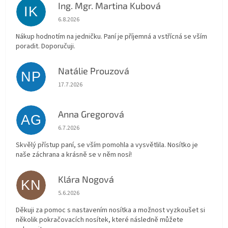
Ing. Mgr. Martina Kubová
IK
Hodnocení obchodu je 5 z 5 hvězdiček.
6.8.2026
Nákup hodnotím na jedničku. Paní je příjemná a vstřícná se vším
poradit. Doporučuji.
Natálie Prouzová
NP
Hodnocení obchodu je 5 z 5 hvězdiček.
17.7.2026
Anna Gregorová
AG
Hodnocení obchodu je 5 z 5 hvězdiček.
6.7.2026
Skvělý přístup paní, se vším pomohla a vysvětlila. Nosítko je
naše záchrana a krásně se v něm nosí!
Klára Nogová
KN
Hodnocení obchodu je 5 z 5 hvězdiček.
5.6.2026
Děkuji za pomoc s nastavením nosítka a možnost vyzkoušet si
několik pokračovacích nosítek, které následně můžete