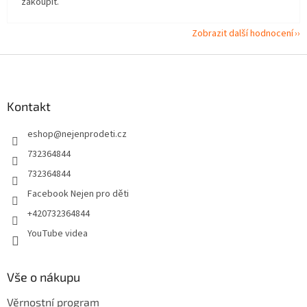
zakoupit.
Zobrazit další hodnocení
Z
á
p
a
Kontakt
t
eshop
@
nejenprodeti.cz
í
732364844
732364844
Facebook Nejen pro děti
+420732364844
YouTube videa
Vše o nákupu
Věrnostní program