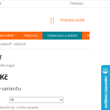
ÍNKY
PODMÍNKY OCHRANY OSOBNÍCH ÚDAJŮ (GDPR)
Přihlášení
MOJE OBJEDN
NÁKUPNÍ
Prázdný košík
KOŠÍK
bní odběr
Půjčovna
Online kurz o nošení
VIDEONÁVODY
utlast® - bílá/loď
ď
ittle Angel
 Kč
e variantu
oručit do:
Zvolte variantu