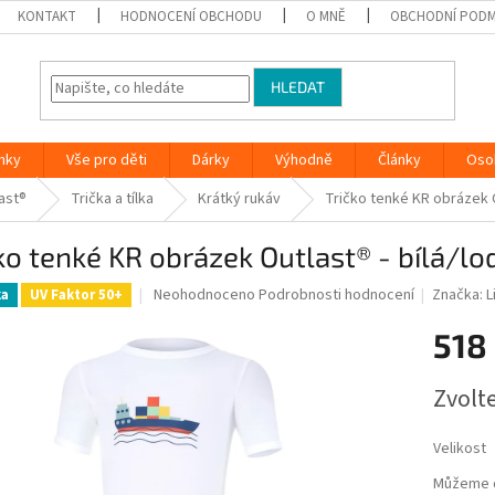
KONTAKT
HODNOCENÍ OBCHODU
O MNĚ
OBCHODNÍ PODM
HLEDAT
nky
Vše pro děti
Dárky
Výhodně
Články
Oso
ast®
Trička a tílka
Krátký rukáv
Tričko tenké KR obrázek O
ko tenké KR obrázek Outlast® - bílá/lo
Průměrné
Neohodnoceno
Podrobnosti hodnocení
Značka:
L
ka
UV Faktor 50+
hodnocení
produktu
518
je
0,0
Měrná
Zvolt
z
cena:
5
hvězdiček.
Velikost
Můžeme d