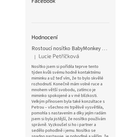
Facebook
Hodnocení
Rostoucí nosítko BabyMonkey Original Essential - khaki zelené
Lucie Petříčková
|
Hodnocení produktu je 5 z 5 hvězdiček.
Nosítko jsem si pořídila teprve tento
týden kvůli svému hodně kontaktnímu
miminku a už teď vím, že to bylo skvělé
rozhodnutí. Konečně mám volné ruce a
mnohem větší svobodu, zatímco je
miminko spokojené a v mé blízkosti.
Velkým přínosem byla také konzultace s
Petrou – všechno mi trpělivě vysvětlila,
pomohla s nastavením a díky jejím radám
jsem si byla jistější, že nosítko používám
správně. Vyzkoušel si ho i partner a
sedělo pohodlně i jemu. Nosítko se
snadno nastavuje, je pohodlné a věřím, že