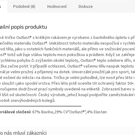
s
Podobné (8)
Hodnocení
Diskuze
ailní popis produktu
ké tričko Outlast® s krátkým rukávem je vyrobeno z bavlněného úpletu s př
nečného materiálu Outlast®. Unikátnost tohoto materiálu nespočívá v rychl
od těla, jako u ostatních funkčních materiálů, ale přímo ve snižování pocení
ast® totiž udržuje stálou teplotu mezi pokožkou a prádlem. Když se zahřeje
 rychlému pohybu či zvýšením okolní teploty, Outlast® teplo odebere dřív, 
žka začne potit. V případě ochlazení, Outlast® vašemu tělu naopak teplotu
iál je velmi pružný a příjemný na dotek. Univerzální použití jak pro sport, ta
 nošení do města i na doma. Tričko je velmi pohodlné, lze nosit přes léto i
sloužit i jako spodní vrstva. Přes léto jistě oceníte UV ochranný faktor 50+.
ručujeme dodržovat prací symboly uvedené na etiketě. Zobrazení barev 
ě lišit od skutečnosti. Český výrobek, jehož koupí podpoříte zaměstnávání 
votně znevýhodněných kolegů.
═══════════════════════════
riálové složení:
67% Bavlna,29% CV"Outlast®",4% Elastan