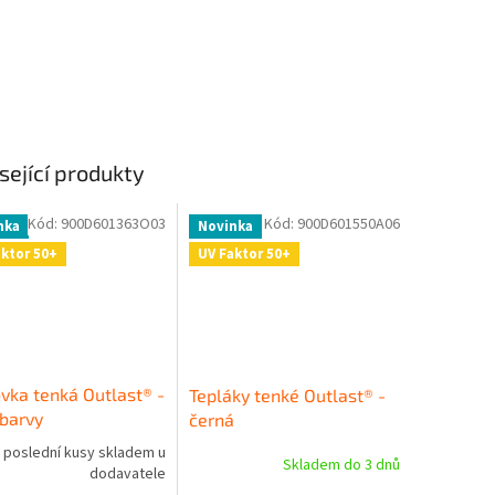
sející produkty
Kód:
900D601363O03
Kód:
900D601550A06
nka
Novinka
aktor 50+
UV Faktor 50+
ovka tenká Outlast® -
Tepláky tenké Outlast® -
barvy
černá
poslední kusy skladem u
Skladem do 3 dnů
dodavatele