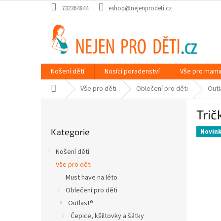
Přejít
732364844
eshop@nejenprodeti.cz
na
obsah
Nošení dětí
Nosící poradenství
Vše pro mami
Domů
Vše pro děti
Oblečení pro děti
Outl
P
Trič
o
Přeskočit
s
Kategorie
kategorie
Novin
t
r
Nošení dětí
a
Vše pro děti
n
Must have na léto
n
í
Oblečení pro děti
p
Outlast®
a
Čepice, kšiltovky a šátky