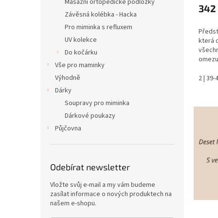
Masážní ortopedické podložky
342
Závěsná kolébka - Hacka
Pro miminka s refluxem
Předsta
UV kolekce
která d
všechn
Do kočárku
omezuj
Vše pro maminky
hlavič
Výhodně
UV och
2 | 39
Už...
Dárky
Soupravy pro miminka
Dárkové poukazy
Půjčovna
Odebírat newsletter
Vložte svůj e-mail a my vám budeme
zasílat informace o nových produktech na
našem e-shopu.