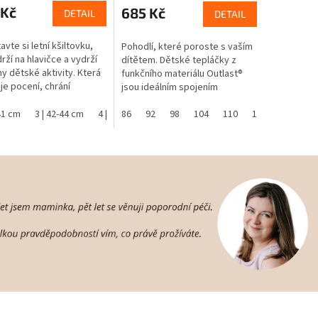
 Kč
685 Kč
DETAIL
DETAIL
vte si letní kšiltovku,
Pohodlí, které poroste s vaším
rží na hlavičce a vydrží
dítětem. Dětské tepláčky z
y dětské aktivity. Která
funkčního materiálu Outlast®
e pocení, chrání
jsou ideálním spojením
ku před přehřátím a má
komfortu, volnosti a chytré
ranný faktor UPF 50+.
-41 cm
3 | 42-44 cm
4 | 45-48 cm
technologie. Bavlněný úplet s...
86
92
5 | 49-53 cm
98
104
110
6 | 54-57 cm
116
122
1