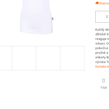
🚚 Dopra
Každý den
dětské tr
reaguje n
situaci. 
pokožce S
pružné a 
etikety N
výroba Tr
Detailní 
TISK