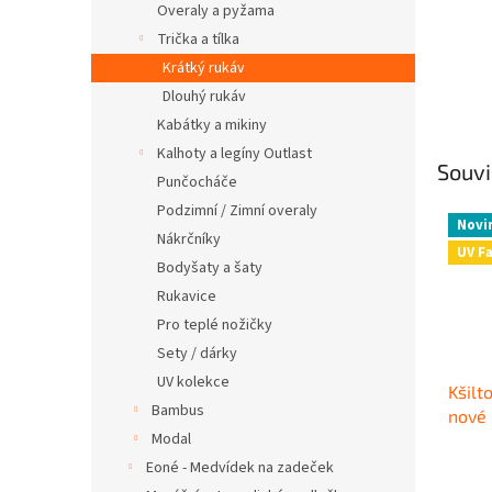
Overaly a pyžama
Trička a tílka
Krátký rukáv
Dlouhý rukáv
Kabátky a mikiny
Kalhoty a legíny Outlast
Souvi
Punčocháče
Podzimní / Zimní overaly
Novi
Nákrčníky
UV F
Bodyšaty a šaty
Rukavice
Pro teplé nožičky
Sety / dárky
UV kolekce
Kšilt
Bambus
nové 
Modal
Eoné - Medvídek na zadeček