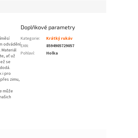
Doplňkové parametry
íměsí
Kategorie
:
Krátký rukáv
ém odvádění
EAN
:
8594905729057
. Materiál
Pohlaví
:
Holka
te, ať už
než se
 dodá.
k i pro
 přes zimu,
se může
našich