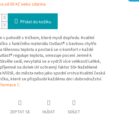
va od 65 Kč nebo zdarma
Přidat do košíku
 v pohodě s tričkem, které myslí dopředu. Kvalitní
ičko z funkčního materiálu Outlast® s bavlnou chytře
a tělesnou teplotu a postará se o komfort v každé
Outlast® reguluje teplotu, omezuje pocení Jemné k
kvěle sedí, nevytahá se a vydrží více velikostí Lehké,
příjemné na dotek UV ochranný faktor 50+ Nažehlené
a hřiště, do města nebo jako spodní vrstva Kvalitní česká
ičko, které se přizpůsobí každému dni i dobrodružství.
informace
ZEPTAT SE
HLÍDAT
SDÍLET