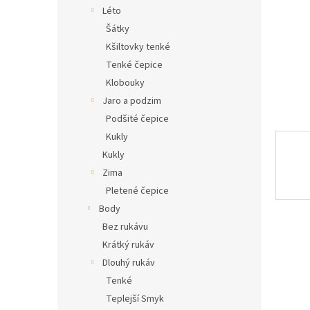
n
Léto
e
Šátky
l
Kšiltovky tenké
Tenké čepice
Klobouky
Jaro a podzim
Podšité čepice
Kukly
Kukly
Zima
Pletené čepice
Body
Bez rukávu
Krátký rukáv
Dlouhý rukáv
Tenké
Teplejší Smyk