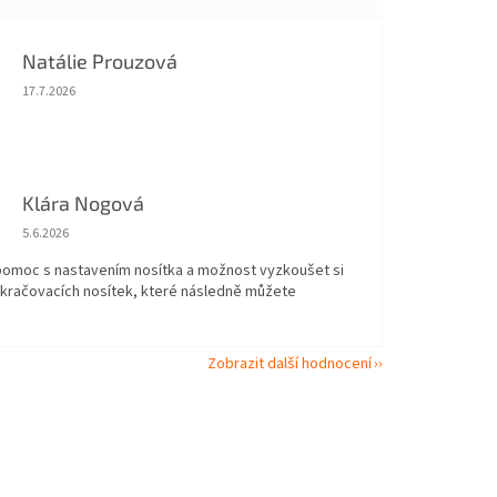
Natálie Prouzová
Hodnocení obchodu je 5 z 5 hvězdiček.
17.7.2026
Klára Nogová
Hodnocení obchodu je 5 z 5 hvězdiček.
5.6.2026
 pomoc s nastavením nosítka a možnost vyzkoušet si
okračovacích nosítek, které následně můžete
Zobrazit další hodnocení