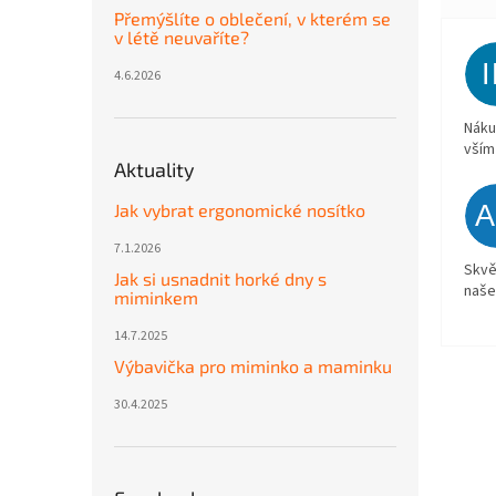
Přemýšlíte o oblečení, v kterém se
v létě neuvaříte?
4.6.2026
Náku
vším
Aktuality
Jak vybrat ergonomické nosítko
7.1.2026
Skvě
Jak si usnadnit horké dny s
naše
miminkem
14.7.2025
Výbavička pro miminko a maminku
30.4.2025