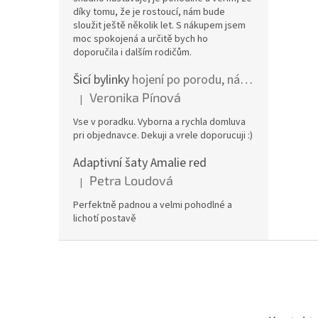
díky tomu, že je rostoucí, nám bude
sloužit ještě několik let. S nákupem jsem
moc spokojená a určitě bych ho
doporučila i dalším rodičům.
Šicí bylinky
hojení po porodu, nástřih a jizvy
Veronika Pínová
|
Hodnocení produktu je 5 z 5 hvězdiček.
Vse v poradku. Vyborna a rychla domluva
pri objednavce. Dekuji a vrele doporucuji :)
Adaptivní šaty Amalie red
Petra Loudová
|
Hodnocení produktu je 5 z 5 hvězdiček.
Perfektně padnou a velmi pohodlné a
lichotí postavě
Z
á
p
a
t