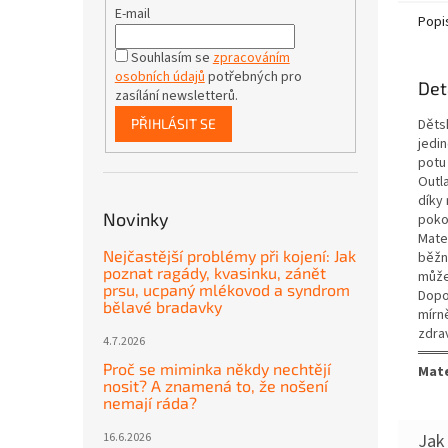
E-mail
Popi
Souhlasím se
zpracováním
osobních údajů
potřebných pro
Det
zasílání newsletterů.
Děts
PŘIHLÁSIT SE
jedi
potu 
Outl
díky
Novinky
poko
Mater
Nejčastější problémy při kojení: Jak
běžné
poznat ragády, kvasinku, zánět
může 
prsu, ucpaný mlékovod a syndrom
Dopo
bělavé bradavky
mírn
zdra
4.7.2026
═══
Proč se miminka někdy nechtějí
Mate
nosit? A znamená to, že nošení
nemají ráda?
16.6.2026