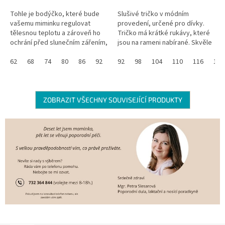
Tohle je bodýčko, které bude
Slušivé tričko v módním
vašemu miminku regulovat
provedení, určené pro dívky.
tělesnou teplotu a zároveň ho
Tričko má krátké rukávy, které
ochrání před slunečním zářením,
jsou na rameni nabírané. Skvěle
protože má UV ochranný faktor
kombinovatelné se sukněmi
UPF 50+. Skvělé že? Navíc se...
62
68
74
80
86
92
nebo legínami. Termoregulační...
92
98
104
110
116
122
ZOBRAZIT VŠECHNY SOUVISEJÍCÍ PRODUKTY