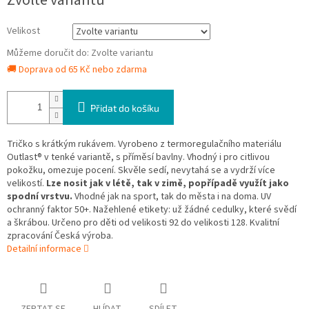
Zvolte variantu
cena:
Velikost
Můžeme doručit do:
Zvolte variantu
🚚 Doprava od 65 Kč nebo zdarma
Přidat do košíku
Tričko s krátkým rukávem. Vyrobeno z termoregulačního materiálu
Outlast® v tenké variantě, s příměsí bavlny. Vhodný i pro citlivou
pokožku, omezuje pocení. Skvěle sedí, nevytahá se a vydrží více
velikostí.
Lze nosit jak v létě, tak v zimě, popřípadě využít jako
spodní vrstvu.
Vhodné jak na sport, tak do města i na doma. UV
ochranný faktor 50+. Nažehlené etikety: už žádné cedulky, které svědí
a škrábou. Určeno pro děti od velikosti 92 do velikosti 128. Kvalitní
zpracování Česká výroba.
Detailní informace