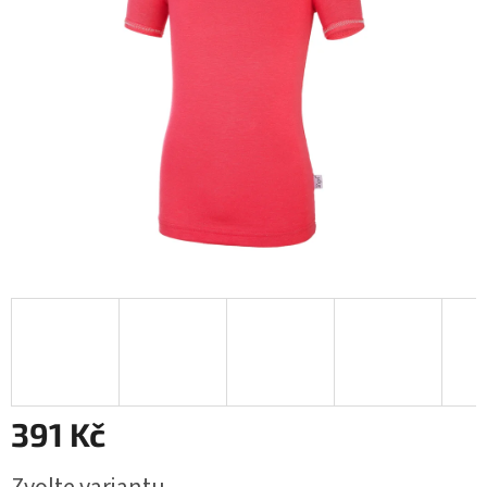
391 Kč
Měrná