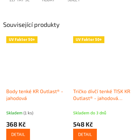
ZEPTAT SE
HLÍDAT
SDÍLET
Související produkty
UV Faktor 50+
UV Faktor 50+
Body tenké KR Outlast® -
Tričko dívčí tenké TISK KR
jahodová
Outlast® - jahodová
kytičky
Skladem
(1 ks)
Skladem do 3 dnů
368 Kč
548 Kč
DETAIL
DETAIL