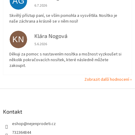
AG
Hodnocení obchodu je 5 z 5 hvězdiček.
6.7.2026
Skvělý přístup paní, se vším pomohla a vysvětlila. Nosítko je
naše záchrana a krásně se v něm nosí!
Klára Nogová
KN
Hodnocení obchodu je 5 z 5 hvězdiček.
5.6.2026
Děkuji za pomoc s nastavením nosítka a možnost vyzkoušet si
několik pokračovacích nosítek, které následně můžete
zakoupit.
Zobrazit další hodnocení
Z
á
p
a
Kontakt
t
eshop
@
nejenprodeti.cz
í
732364844