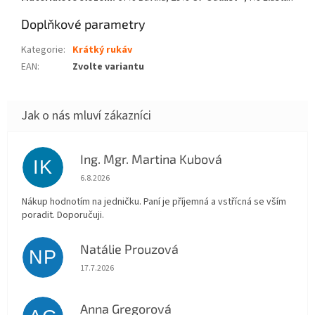
Doplňkové parametry
Kategorie
:
Krátký rukáv
EAN
:
Zvolte variantu
Ing. Mgr. Martina Kubová
IK
Hodnocení obchodu je 5 z 5 hvězdiček.
6.8.2026
Nákup hodnotím na jedničku. Paní je příjemná a vstřícná se vším
poradit. Doporučuji.
Natálie Prouzová
NP
Hodnocení obchodu je 5 z 5 hvězdiček.
17.7.2026
Anna Gregorová