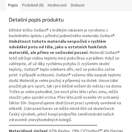
Popis
Podobné (8)
Hodnocení
Diskuze
Detailní popis produktu
Dětské tričko Outlast® s krátkým rukávem je vyrobeno z
bavlněného úpletu s příměsí jedinečného materiálu Outlast®.
Unikátnost tohoto materiálu nespočívá v rychlém
odvádění potu od těla, jako u ostatních funkčních
materiálů, ale přímo ve snižování pocení.
Materiál Outlast®
totiž udržuje stálou teplotu mezi pokožkou a prádlem. Když se
zahřejete, ať už díky rychlému pohybu či zvýšením okolní
teploty, Outlast® teplo odebere dřív, než se pokožka začne
potit. V případě ochlazení, Outlast® vašemu tělu naopak teplotu
dodá. Materiál je velmi pružný a příjemný na dotek. Univerzální
použití jak pro sport, tak i pro běžné nošení do města i na doma.
Tričko je velmi pohodlné, lze nosit přes léto i přes zimu, může
sloužit i jako spodní vrstva. Přes léto jistě oceníte UV ochranný
faktor 50+. Doporučujeme dodržovat prací symboly uvedené na
etiketě. Zobrazení barev se může mírně lišit od skutečnosti.
Český výrobek, jehož koupí podpoříte zaměstnávání našich
zdravotně znevýhodněných kolegů.
══════════════════════════════
Materiálové složení:
67% Bavlna, 29% CV"Outlast®",4% Elastan