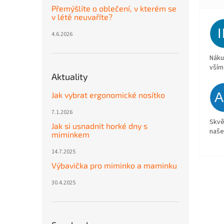
Přemýšlíte o oblečení, v kterém se
v létě neuvaříte?
4.6.2026
Náku
vším
Aktuality
Jak vybrat ergonomické nosítko
7.1.2026
Skvě
Jak si usnadnit horké dny s
naše
miminkem
14.7.2025
Výbavička pro miminko a maminku
30.4.2025