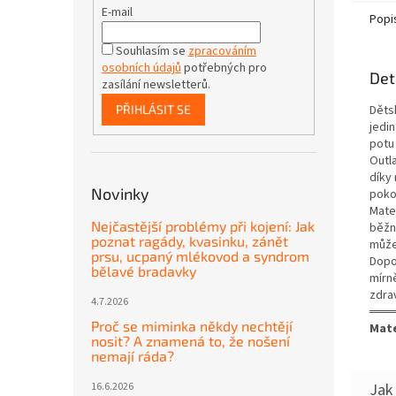
E-mail
Popi
Souhlasím se
zpracováním
osobních údajů
potřebných pro
Det
zasílání newsletterů.
Děts
PŘIHLÁSIT SE
jedi
potu 
Outl
díky
Novinky
poko
Mater
Nejčastější problémy při kojení: Jak
běžné
poznat ragády, kvasinku, zánět
může 
prsu, ucpaný mlékovod a syndrom
Dopo
bělavé bradavky
mírn
zdra
4.7.2026
═══
Proč se miminka někdy nechtějí
Mate
nosit? A znamená to, že nošení
nemají ráda?
16.6.2026