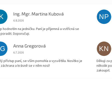
Ing. Mgr. Martina Kubová
IK
NP
Hodnocení obchodu je 5 z 5 hvězdiček.
6.8.2026
p hodnotím na jedničku. Paní je příjemná a vstřícná se
 poradit. Doporučuji.
Anna Gregorová
AG
KN
Hodnocení obchodu je 5 z 5 hvězdiček.
6.7.2026
lý přístup paní, se vším pomohla a vysvětlila. Nosítko je
Děkuji za
 záchrana a krásně se v něm nosí!
několik p
zakoupit.