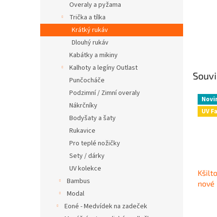
Overaly a pyžama
Trička a tílka
Krátký rukáv
Dlouhý rukáv
Kabátky a mikiny
Kalhoty a legíny Outlast
Souvi
Punčocháče
Podzimní / Zimní overaly
Novi
Nákrčníky
UV F
Bodyšaty a šaty
Rukavice
Pro teplé nožičky
Sety / dárky
UV kolekce
Kšilt
Bambus
nové 
Modal
Eoné - Medvídek na zadeček