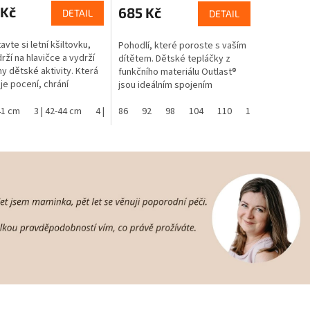
 Kč
685 Kč
DETAIL
DETAIL
vte si letní kšiltovku,
Pohodlí, které poroste s vaším
rží na hlavičce a vydrží
dítětem. Dětské tepláčky z
y dětské aktivity. Která
funkčního materiálu Outlast®
e pocení, chrání
jsou ideálním spojením
ku před přehřátím a má
komfortu, volnosti a chytré
ranný faktor UPF 50+.
-41 cm
3 | 42-44 cm
4 | 45-48 cm
technologie. Bavlněný úplet s...
86
92
5 | 49-53 cm
98
104
110
6 | 54-57 cm
116
122
1