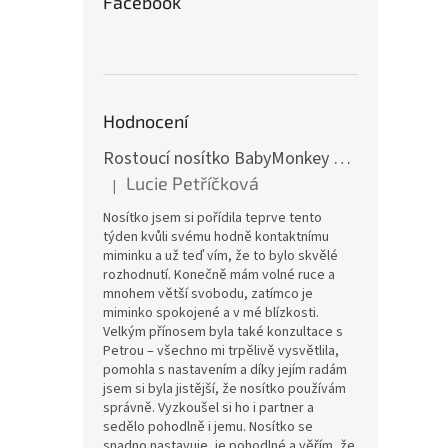
Facebook
Hodnocení
Rostoucí nosítko BabyMonkey Original Essential - khaki zelené
Lucie Petříčková
|
Hodnocení produktu je 5 z 5 hvězdiček.
Nosítko jsem si pořídila teprve tento
týden kvůli svému hodně kontaktnímu
miminku a už teď vím, že to bylo skvělé
rozhodnutí. Konečně mám volné ruce a
mnohem větší svobodu, zatímco je
miminko spokojené a v mé blízkosti.
Velkým přínosem byla také konzultace s
Petrou – všechno mi trpělivě vysvětlila,
pomohla s nastavením a díky jejím radám
jsem si byla jistější, že nosítko používám
správně. Vyzkoušel si ho i partner a
sedělo pohodlně i jemu. Nosítko se
snadno nastavuje, je pohodlné a věřím, že