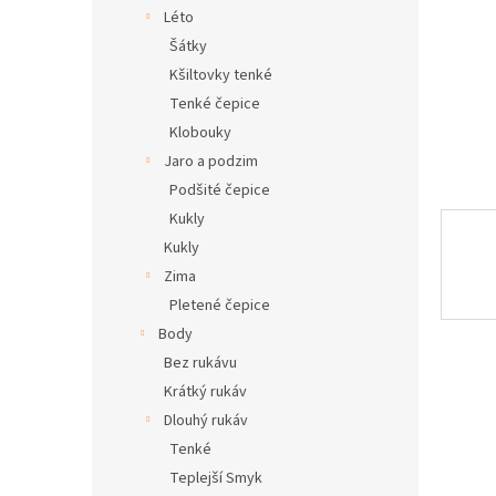
n
Léto
e
Šátky
l
Kšiltovky tenké
Tenké čepice
Klobouky
Jaro a podzim
Podšité čepice
Kukly
Kukly
Zima
Pletené čepice
Body
Bez rukávu
Krátký rukáv
Dlouhý rukáv
Tenké
Teplejší Smyk