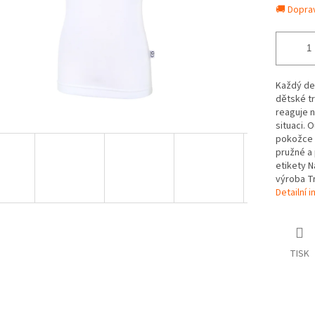
🚚 Dopra
Každý den
dětské tr
reaguje n
situaci. 
pokožce S
pružné a 
etikety N
výroba Tr
Detailní 
TISK