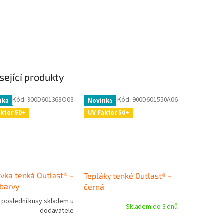
sející produkty
Kód:
900D601363O03
Kód:
900D601550A06
nka
Novinka
aktor 50+
UV Faktor 50+
ovka tenká Outlast® -
Tepláky tenké Outlast® -
barvy
černá
poslední kusy skladem u
Skladem do 3 dnů
dodavatele