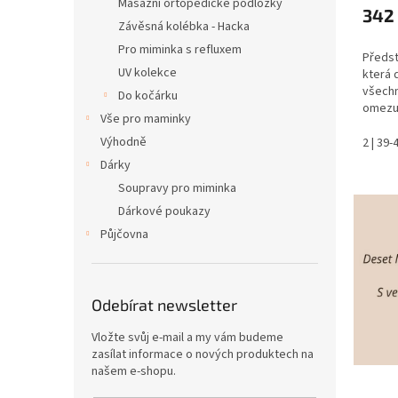
Masážní ortopedické podložky
342
Závěsná kolébka - Hacka
Pro miminka s refluxem
Předsta
UV kolekce
která d
všechn
Do kočárku
omezuj
Vše pro maminky
hlavič
Výhodně
UV och
2 | 39
Už...
Dárky
Soupravy pro miminka
Dárkové poukazy
Půjčovna
Odebírat newsletter
Vložte svůj e-mail a my vám budeme
zasílat informace o nových produktech na
našem e-shopu.