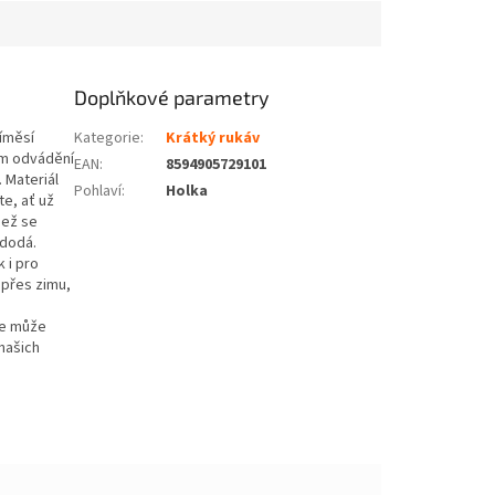
Doplňkové parametry
íměsí
Kategorie
:
Krátký rukáv
ém odvádění
EAN
:
8594905729101
. Materiál
Pohlaví
:
Holka
te, ať už
než se
 dodá.
k i pro
 přes zimu,
se může
našich