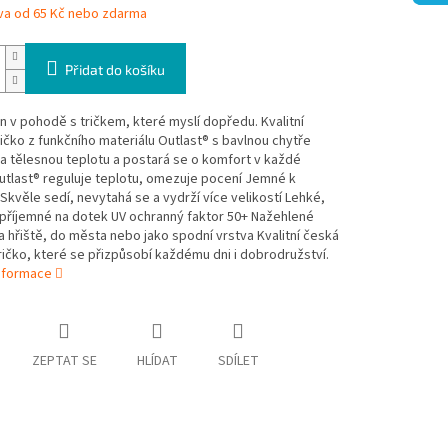
va od 65 Kč nebo zdarma
Přidat do košíku
 v pohodě s tričkem, které myslí dopředu. Kvalitní
ičko z funkčního materiálu Outlast® s bavlnou chytře
a tělesnou teplotu a postará se o komfort v každé
Outlast® reguluje teplotu, omezuje pocení Jemné k
kvěle sedí, nevytahá se a vydrží více velikostí Lehké,
příjemné na dotek UV ochranný faktor 50+ Nažehlené
a hřiště, do města nebo jako spodní vrstva Kvalitní česká
ičko, které se přizpůsobí každému dni i dobrodružství.
informace
ZEPTAT SE
HLÍDAT
SDÍLET