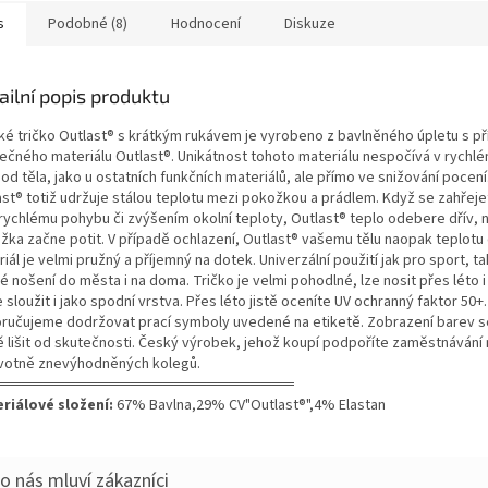
s
Podobné (8)
Hodnocení
Diskuze
ailní popis produktu
ké tričko Outlast® s krátkým rukávem je vyrobeno z bavlněného úpletu s př
nečného materiálu Outlast®. Unikátnost tohoto materiálu nespočívá v rychl
od těla, jako u ostatních funkčních materiálů, ale přímo ve snižování pocení
ast® totiž udržuje stálou teplotu mezi pokožkou a prádlem. Když se zahřeje
 rychlému pohybu či zvýšením okolní teploty, Outlast® teplo odebere dřív, 
žka začne potit. V případě ochlazení, Outlast® vašemu tělu naopak teplotu
iál je velmi pružný a příjemný na dotek. Univerzální použití jak pro sport, ta
 nošení do města i na doma. Tričko je velmi pohodlné, lze nosit přes léto i
sloužit i jako spodní vrstva. Přes léto jistě oceníte UV ochranný faktor 50+.
ručujeme dodržovat prací symboly uvedené na etiketě. Zobrazení barev 
ě lišit od skutečnosti. Český výrobek, jehož koupí podpoříte zaměstnávání 
votně znevýhodněných kolegů.
═══════════════════════════
riálové složení:
67% Bavlna,29% CV"Outlast®",4% Elastan