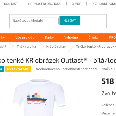
KONTAKT
HODNOCENÍ OBCHODU
O MNĚ
OBCHODNÍ PODM
HLEDAT
nky
Vše pro děti
Dárky
Výhodně
Články
PRO
ast®
Trička a tílka
Krátký rukáv
Tričko tenké KR obrázek O
ko tenké KR obrázek Outlast® - bílá/lo
Průměrné
Neohodnoceno
Podrobnosti hodnocení
Značka:
L
ka
UV Faktor 50+
hodnocení
produktu
518
je
0,0
Měrná
Zvolt
z
cena:
5
hvězdiček.
Velikost
Můžeme d