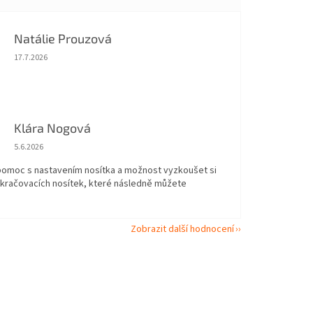
Natálie Prouzová
Hodnocení obchodu je 5 z 5 hvězdiček.
17.7.2026
Klára Nogová
Hodnocení obchodu je 5 z 5 hvězdiček.
5.6.2026
 pomoc s nastavením nosítka a možnost vyzkoušet si
okračovacích nosítek, které následně můžete
Zobrazit další hodnocení