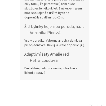
díky tomu, že je rostoucí, nám bude
sloužit ještě několik let. S nákupem jsem
moc spokojená a určitě bych ho
doporučila i dalším rodičům.
Šicí bylinky
hojení po porodu, nástřih a jizvy
Veronika Pínová
|
Hodnocení produktu je 5 z 5 hvězdiček.
Vse v poradku. Vyborna a rychla domluva
pri objednavce. Dekuji a vrele doporucuji :)
Adaptivní šaty Amalie red
Petra Loudová
|
Hodnocení produktu je 5 z 5 hvězdiček.
Perfektně padnou a velmi pohodlné a
lichotí postavě
Z
á
p
a
t