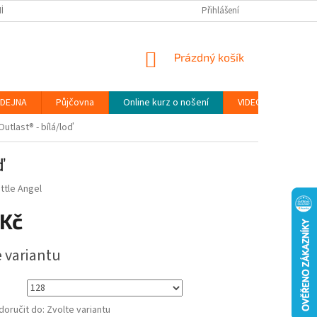
ÍNKY
PODMÍNKY OCHRANY OSOBNÍCH ÚDAJŮ (GDPR)
Přihlášení
MOJE OBJEDN
NÁKUPNÍ
Prázdný košík
KOŠÍK
DEJNA
Půjčovna
Online kurz o nošení
VIDEONÁVODY
utlast® - bílá/loď
ď
ittle Angel
 Kč
e variantu
oručit do:
Zvolte variantu