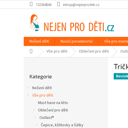
Přejít
732364844
eshop@nejenprodeti.cz
na
obsah
Nošení dětí
Nosící poradenství
Vše pro mami
Domů
Vše pro děti
Oblečení pro děti
Outl
P
Trič
o
Přeskočit
s
Kategorie
kategorie
Novin
t
r
Nošení dětí
a
Vše pro děti
n
Must have na léto
n
í
Oblečení pro děti
p
Outlast®
a
Čepice, kšiltovky a šátky