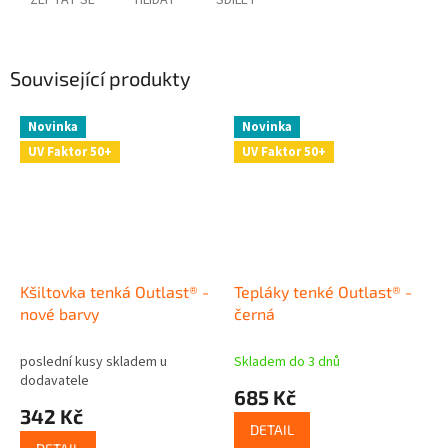
ZEPTAT SE
HLÍDAT
SDÍLET
Související produkty
Novinka
Novinka
UV Faktor 50+
UV Faktor 50+
Kšiltovka tenká Outlast® -
Tepláky tenké Outlast® -
nové barvy
černá
poslední kusy skladem u
Skladem do 3 dnů
dodavatele
685 Kč
342 Kč
DETAIL