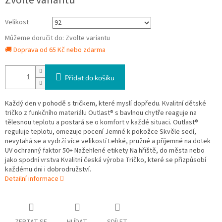
Zvolte variantu
cena:
Velikost
Můžeme doručit do:
Zvolte variantu
🚚 Doprava od 65 Kč nebo zdarma
Přidat do košíku
Každý den v pohodě s tričkem, které myslí dopředu. Kvalitní dětské
tričko z funkčního materiálu Outlast® s bavlnou chytře reaguje na
tělesnou teplotu a postará se o komfort v každé situaci. Outlast®
reguluje teplotu, omezuje pocení Jemné k pokožce Skvěle sedí,
nevytahá se a vydrží více velikostí Lehké, pružné a příjemné na dotek
UV ochranný faktor 50+ Nažehlené etikety Na hřiště, do města nebo
jako spodní vrstva Kvalitní česká výroba Tričko, které se přizpůsobí
každému dni i dobrodružství.
Detailní informace