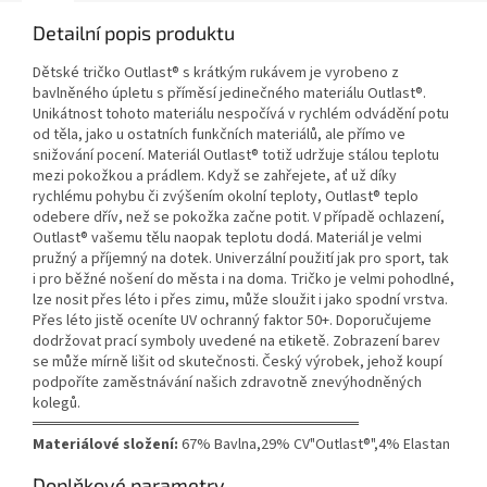
Detailní popis produktu
Dětské tričko Outlast® s krátkým rukávem je vyrobeno z
bavlněného úpletu s příměsí jedinečného materiálu Outlast®.
Unikátnost tohoto materiálu nespočívá v rychlém odvádění potu
od těla, jako u ostatních funkčních materiálů, ale přímo ve
snižování pocení. Materiál Outlast® totiž udržuje stálou teplotu
mezi pokožkou a prádlem. Když se zahřejete, ať už díky
rychlému pohybu či zvýšením okolní teploty, Outlast® teplo
odebere dřív, než se pokožka začne potit. V případě ochlazení,
Outlast® vašemu tělu naopak teplotu dodá. Materiál je velmi
pružný a příjemný na dotek. Univerzální použití jak pro sport, tak
i pro běžné nošení do města i na doma. Tričko je velmi pohodlné,
lze nosit přes léto i přes zimu, může sloužit i jako spodní vrstva.
Přes léto jistě oceníte UV ochranný faktor 50+. Doporučujeme
dodržovat prací symboly uvedené na etiketě. Zobrazení barev
se může mírně lišit od skutečnosti. Český výrobek, jehož koupí
podpoříte zaměstnávání našich zdravotně znevýhodněných
kolegů.
══════════════════════════════
Materiálové složení:
67% Bavlna,29% CV"Outlast®",4% Elastan
Doplňkové parametry