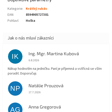
Kategorie
:
Krátký rukáv
EAN
:
8594905727381
Pohlaví
:
Holka
Ing. Mgr. Martina Kubová
IK
Hodnocení obchodu je 5 z 5 hvězdiček.
6.8.2026
Nákup hodnotím na jedničku. Paní je příjemná a vstřícná se vším
poradit. Doporučuji.
Natálie Prouzová
NP
Hodnocení obchodu je 5 z 5 hvězdiček.
17.7.2026
Anna Gregorová
AG