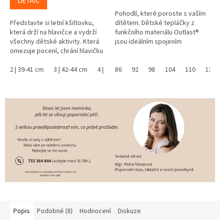
DETAIL
Pohodlí, které poroste s vaším
Představte si letní kšiltovku,
dítětem. Dětské tepláčky z
která drží na hlavičce a vydrží
funkčního materiálu Outlast®
všechny dětské aktivity. Která
jsou ideálním spojením
omezuje pocení, chrání hlavičku
komfortu, volnosti a chytré
před přehřátím a má UV
technologie. Bavlněný úplet s...
ochranný faktor UPF 50+. Už...
2 | 39-41 cm
3 | 42-44 cm
4 | 45-48 cm
86
92
5 | 49-53 cm
98
104
6 | 54-57 cm
110
116
Popis
Podobné (8)
Hodnocení
Diskuze