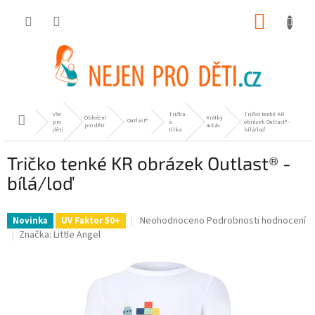
Přejít
NÁKUP
na
obsah
KOŠÍK
Vše
Trička
Tričko tenké KR
Oblečení
Krátký
Domů
Outlast®
pro
a
obrázek Outlast® -
pro děti
rukáv
děti
tílka
bílá/loď
Tričko tenké KR obrázek Outlast® -
bílá/loď
Průměrné
Neohodnoceno
Podrobnosti hodnocení
Novinka
UV Faktor 50+
hodnocení
Značka:
Little Angel
produktu
je
0,0
z
5
hvězdiček.