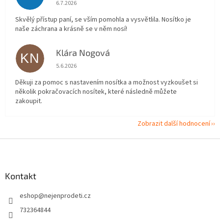
Hodnocení obchodu je 5 z 5 hvězdiček.
6.7.2026
Skvělý přístup paní, se vším pomohla a vysvětlila. Nosítko je
naše záchrana a krásně se v něm nosí!
Klára Nogová
KN
Hodnocení obchodu je 5 z 5 hvězdiček.
5.6.2026
Děkuji za pomoc s nastavením nosítka a možnost vyzkoušet si
několik pokračovacích nosítek, které následně můžete
zakoupit.
Zobrazit další hodnocení
Z
á
p
a
Kontakt
t
eshop
@
nejenprodeti.cz
í
732364844