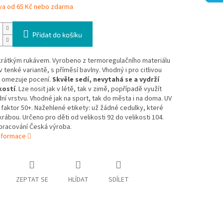
va od 65 Kč nebo zdarma
Přidat do košíku
 krátkým rukávem. Vyrobeno z termoregulačního materiálu
v tenké variantě, s příměsí bavlny. Vhodný i pro citlivou
 omezuje pocení.
Skvěle sedí, nevytahá se a vydrží
kostí
. Lze nosit jak v létě, tak v zimě, popřípadě využít
ní vrstvu. Vhodné jak na sport, tak do města i na doma. UV
faktor 50+. Nažehlené etikety: už žádné cedulky, které
krábou. Určeno pro děti od velikosti 92 do velikosti 104.
zpracování Česká výroba.
informace
ZEPTAT SE
HLÍDAT
SDÍLET