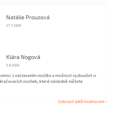
Natálie Prouzová
Hodnocení obchodu je 5 z 5 hvězdiček.
17.7.2026
Klára Nogová
Hodnocení obchodu je 5 z 5 hvězdiček.
5.6.2026
 pomoc s nastavením nosítka a možnost vyzkoušet si
okračovacích nosítek, které následně můžete
Zobrazit další hodnocení