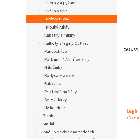
Overaly a pyžama
Trička a tílka
Krátký rukáv
Dlouhý rukáv
Kabátky a mikiny
Kalhoty a legíny Outlast
Souvi
Punčocháče
Podzimní / Zimní overaly
Nákrčníky
Bodyšaty a šaty
Rukavice
Pro teplé nožičky
Sety / dárky
UV kolekce
Legín
Bambus
různé
Modal
Eoné - Medvídek na zadeček