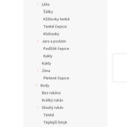
n
Léto
e
Šátky
l
Kšiltovky tenké
Tenké čepice
Klobouky
Jaro a podzim
Podšité čepice
Kukly
Kukly
Zima
Pletené čepice
Body
Bez rukávu
Krátký rukáv
Dlouhý rukáv
Tenké
Teplejší Smyk