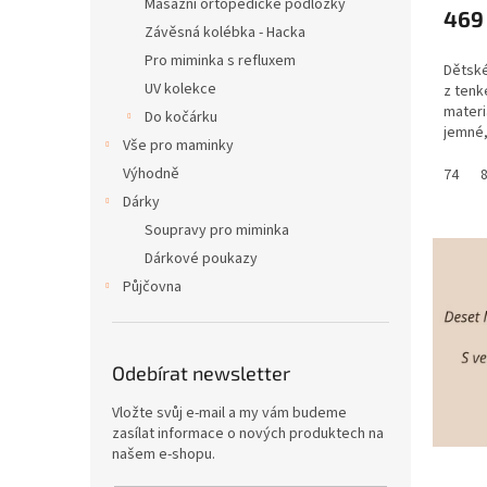
Masážní ortopedické podložky
469
Závěsná kolébka - Hacka
Pro miminka s refluxem
Dětské
UV kolekce
z tenk
materi
Do kočárku
jemné,
Vše pro maminky
na dot
Výhodně
74
Dárky
Soupravy pro miminka
Dárkové poukazy
Půjčovna
Odebírat newsletter
Vložte svůj e-mail a my vám budeme
zasílat informace o nových produktech na
našem e-shopu.