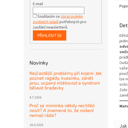
E-mail
Popi
Souhlasím se
zpracováním
osobních údajů
potřebných pro
Det
zasílání newsletterů.
Děts
PŘIHLÁSIT SE
jedi
odvá
sniž
prád
Novinky
Outl
vašem
Nejčastější problémy při kojení: Jak
použi
poznat ragády, kvasinku, zánět
lze n
prsu, ucpaný mlékovod a syndrom
ochr
bělavé bradavky
Zobr
zamě
4.7.2026
═══
Proč se miminka někdy nechtějí
Mate
nosit? A znamená to, že nošení
nemají ráda?
16.6.2026