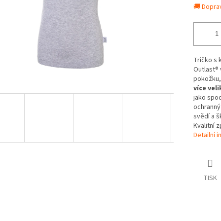
🚚 Dopra
Tričko s
Outlast® 
pokožku,
více veli
jako spod
ochranný 
svědí a š
Kvalitní 
Detailní 
TISK