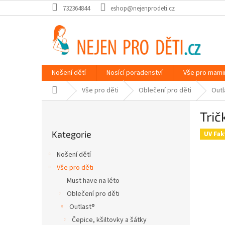
Přejít
732364844
eshop@nejenprodeti.cz
na
obsah
Nošení dětí
Nosící poradenství
Vše pro mami
Domů
Vše pro děti
Oblečení pro děti
Outl
P
Trič
o
Přeskočit
s
Kategorie
kategorie
UV Fak
t
r
Nošení dětí
a
Vše pro děti
n
Must have na léto
n
í
Oblečení pro děti
p
Outlast®
a
Čepice, kšiltovky a šátky