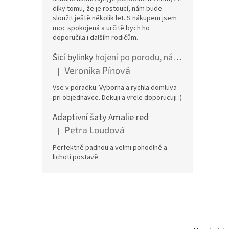
díky tomu, že je rostoucí, nám bude
sloužit ještě několik let. S nákupem jsem
moc spokojená a určitě bych ho
doporučila i dalším rodičům.
Šicí bylinky
hojení po porodu, nástřih a jizvy
Veronika Pínová
|
Hodnocení produktu je 5 z 5 hvězdiček.
Vse v poradku. Vyborna a rychla domluva
pri objednavce. Dekuji a vrele doporucuji :)
Adaptivní šaty Amalie red
Petra Loudová
|
Hodnocení produktu je 5 z 5 hvězdiček.
Perfektně padnou a velmi pohodlné a
lichotí postavě
Z
á
p
a
t