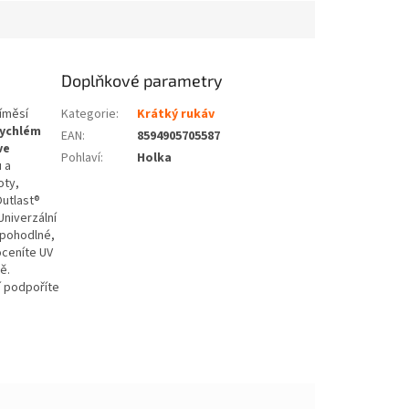
Doplňkové parametry
íměsí
Kategorie
:
Krátký rukáv
rychlém
EAN
:
8594905705587
ve
Pohlaví
:
Holka
 a
oty,
Outlast®
Univerzální
i pohodlné,
 oceníte UV
ě.
í podpoříte