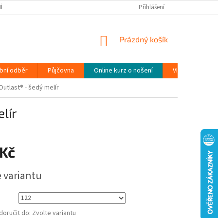
ÍNKY
PODMÍNKY OCHRANY OSOBNÍCH ÚDAJŮ (GDPR)
Přihlášení
MOJE OBJEDN
NÁKUPNÍ
Prázdný košík
KOŠÍK
bní odběr
Půjčovna
Online kurz o nošení
VIDEONÁVODY
utlast® - šedý melír
lír
 Kč
e variantu
oručit do:
Zvolte variantu