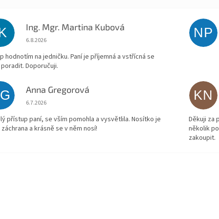
Ing. Mgr. Martina Kubová
IK
NP
Hodnocení obchodu je 5 z 5 hvězdiček.
6.8.2026
p hodnotím na jedničku. Paní je příjemná a vstřícná se
 poradit. Doporučuji.
Anna Gregorová
AG
KN
Hodnocení obchodu je 5 z 5 hvězdiček.
6.7.2026
lý přístup paní, se vším pomohla a vysvětlila. Nosítko je
Děkuji za
 záchrana a krásně se v něm nosí!
několik p
zakoupit.