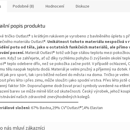
s
Podobné (8)
Hodnocení
Diskuze
ailní popis produktu
ké tričko Outlast® s krátkým rukávem je vyrobeno z bavlněného úpletu s př
nečného materiálu Outlast®.
Unikátnost tohoto materiálu nespočívá v 
dění potu od těla, jako u ostatních funkčních materiálů, ale přímo 
ování pocení.
Materiál Outlast® totiž udržuje stálou teplotu mezi pokožkou
lem. Když se zahřejete, ať už díky rychlému pohybu či zvýšením okolní tepl
ast® teplo odebere dřív, než se pokožka začne potit. V případě ochlazení, 
u tělu naopak teplotu dodá. Materiál je velmi pružný a příjemný na dotek. 
tí jak pro sport, tak i pro běžné nošení do města i na doma. Tričko je velm
osit přes léto i přes zimu, může sloužit i jako spodní vrstva. Přes léto jistě
anný faktor 50+. Doporučujeme dodržovat prací symboly uvedené na etiket
azení barev se může mírně lišit od skutečnosti. Český výrobek, jehož koup
stnávání našich zdravotně znevýhodněných kolegů.
═══════════════════════════
riálové složení:
67% Bavlna,29% CV"Outlast®",4% Elastan