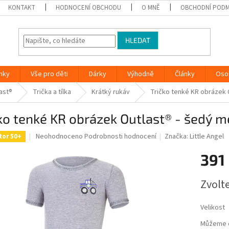
KONTAKT
HODNOCENÍ OBCHODU
O MNĚ
OBCHODNÍ PODM
HLEDAT
nky
Vše pro děti
Dárky
Výhodně
Články
Oso
ast®
Trička a tílka
Krátký rukáv
Tričko tenké KR obrázek O
ko tenké KR obrázek Outlast® - šedý me
Průměrné
Neohodnoceno
Podrobnosti hodnocení
Značka:
Little Angel
tor 50+
hodnocení
produktu
391
je
0,0
Měrná
Zvolt
z
cena:
5
hvězdiček.
Velikost
Můžeme d