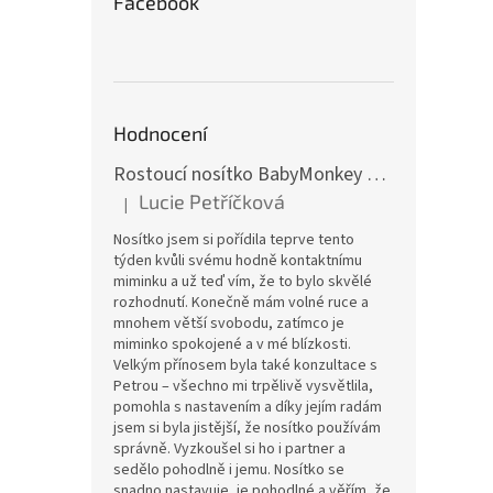
Facebook
Hodnocení
Rostoucí nosítko BabyMonkey Original Essential - khaki zelené
Lucie Petříčková
|
Hodnocení produktu je 5 z 5 hvězdiček.
Nosítko jsem si pořídila teprve tento
týden kvůli svému hodně kontaktnímu
miminku a už teď vím, že to bylo skvělé
rozhodnutí. Konečně mám volné ruce a
mnohem větší svobodu, zatímco je
miminko spokojené a v mé blízkosti.
Velkým přínosem byla také konzultace s
Petrou – všechno mi trpělivě vysvětlila,
pomohla s nastavením a díky jejím radám
jsem si byla jistější, že nosítko používám
správně. Vyzkoušel si ho i partner a
sedělo pohodlně i jemu. Nosítko se
snadno nastavuje, je pohodlné a věřím, že