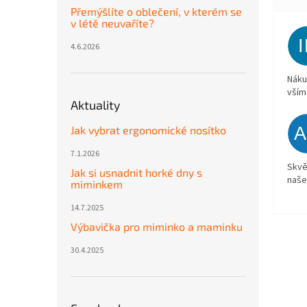
Přemýšlíte o oblečení, v kterém se
v létě neuvaříte?
4.6.2026
Náku
vším
Aktuality
Jak vybrat ergonomické nosítko
7.1.2026
Skvě
Jak si usnadnit horké dny s
naše
miminkem
14.7.2025
Výbavička pro miminko a maminku
30.4.2025