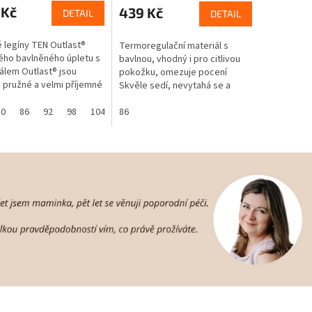
 Kč
439 Kč
DETAIL
DETAIL
 legíny TEN Outlast®
Termoregulační materiál s
ého bavlněného úpletu s
bavlnou, vhodný i pro citlivou
álem Outlast® jsou
pokožku, omezuje pocení
 pružné a velmi příjemné
Skvěle sedí, nevytahá se a
ek.
vydrží vám více velikostí
80
86
92
98
104
Nažehlené etikety: už žádné
86
110
116
122
128
cedulky, které...