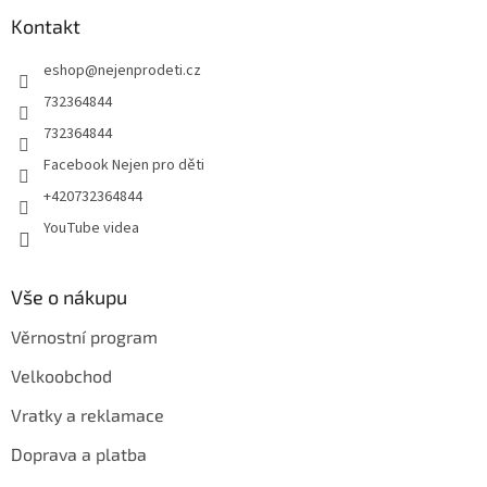
p
a
Kontakt
t
eshop
@
nejenprodeti.cz
í
732364844
732364844
Facebook Nejen pro děti
+420732364844
YouTube videa
Vše o nákupu
Věrnostní program
Velkoobchod
Vratky a reklamace
Doprava a platba