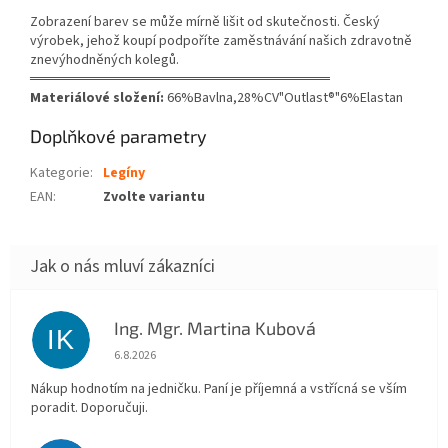
Zobrazení barev se může mírně lišit od skutečnosti. Český
výrobek, jehož koupí podpoříte zaměstnávání našich zdravotně
znevýhodněných kolegů.
══════════════════════════════
Materiálové složení:
66%Bavlna,28%CV"Outlast®"6%Elastan
Doplňkové parametry
Kategorie
:
Legíny
EAN
:
Zvolte variantu
Ing. Mgr. Martina Kubová
IK
Hodnocení obchodu je 5 z 5 hvězdiček.
6.8.2026
Nákup hodnotím na jedničku. Paní je příjemná a vstřícná se vším
poradit. Doporučuji.