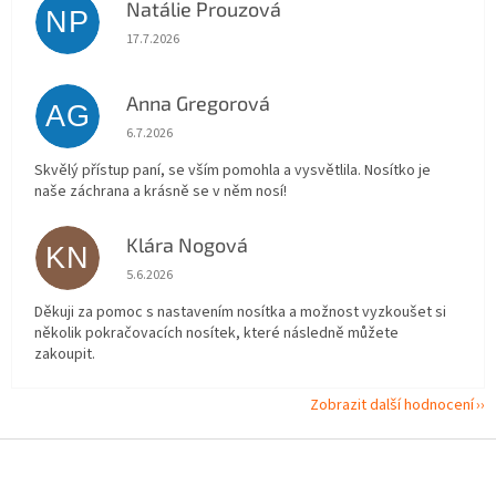
Natálie Prouzová
NP
Hodnocení obchodu je 5 z 5 hvězdiček.
17.7.2026
Anna Gregorová
AG
Hodnocení obchodu je 5 z 5 hvězdiček.
6.7.2026
Skvělý přístup paní, se vším pomohla a vysvětlila. Nosítko je
naše záchrana a krásně se v něm nosí!
Klára Nogová
KN
Hodnocení obchodu je 5 z 5 hvězdiček.
5.6.2026
Děkuji za pomoc s nastavením nosítka a možnost vyzkoušet si
několik pokračovacích nosítek, které následně můžete
zakoupit.
Zobrazit další hodnocení
Z
á