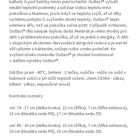
kalhoty či pod šatičky místo punčocháčků. Outlast® vytváří
ideální teplotní podmínky a udržuje stálou teplotu mezi
pokožkou a tkaninou, proto když se teplota zvýší, ať už díky
rychlému pohybu či zvýšením okolní teploty, Outlast® teplo
odebere dřív, než se pokožka začne potit. V případě ochlazení,
Outlast® tělu naopak teplotu dodá. Materiál je velmi vhodný pro
děti s problematickou pokožku, ať už se jedná o alergiky, či děti
s atopickým ekzémem. Nevyvolává alergické reakce a je inertní
vůči plísním a bakteriím, snižuje riziko vzniku potniček. Ke
zvýšení účinku materiálu Outlast® je vhodné kombinovat
s dalšími výrobky Outlast®.
Údržba: praní - 40°C, žehlení - 1 tečka, sušička - může se sušit v
bubnové sušičce při nižší teplotě sušení, chem.čištění - zákaz,
bělení - zákaz, nepoužívat aviváž.
Kontrolní rozměry:
vel. 74 - 27 cm (délka kroku), 22 cm (šířka), 7 cm (šířka nohavice),
15 cm (hloubka sedu PD), 17 cm (hloubka sedu ZD)
vel. 80 - 30 cm (délka kroku), 23 cm (šířka), 7 cm (šířka nohavice),
16 cm (hloubka sedu PD), 18 cm (hloubka sedu ZD)