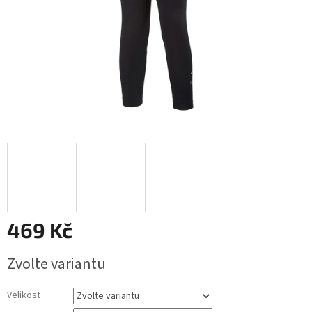
469 Kč
Měrná
Zvolte variantu
cena:
Velikost