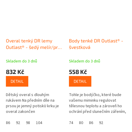
Overal tenký DR lemy
Body tenké DR Outlast® -
Outlast® - šedý melír/pruh
švestková
bílošedý melír vel. 86 -104
Skladem do 3 dnů
Skladem do 3 dnů
832 Kč
558 Kč
DETAIL
DETAIL
Dětský overal s dlouhým
Tohle je bodýčko, které bude
rukávem Na předním díle na
vašemu miminku regulovat
prsou je jemný potiskU krku je
tělesnou teplotu a zároveň ho
overal zakončen
ochrání před slunečním zářením,
stojáčkemRukávy i nohavice
protože má UV ochranný faktor
mají na koncích široké
86
92
98
104
UPF 50+. Skvělé že? Navíc se...
74
80
86
92
nápletyNáplety lze...