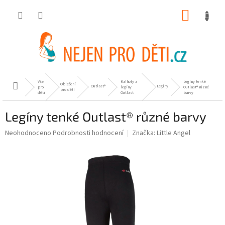
Přejít
NÁKUP
na
obsah
KOŠÍK
Vše
Kalhoty a
Legíny tenké
Oblečení
Domů
Outlast®
Legíny
pro
legíny
Outlast® různé
pro děti
děti
Outlast
barvy
Legíny tenké Outlast® různé barvy
Průměrné
Neohodnoceno
Podrobnosti hodnocení
Značka:
Little Angel
hodnocení
produktu
je
0,0
z
5
hvězdiček.