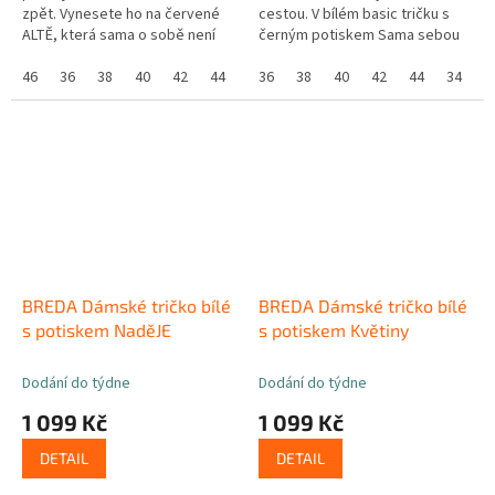
zpět. Vynesete ho na červené
cestou. V bílém basic tričku s
ALTĚ, která sama o sobě není
černým potiskem Sama sebou
vůbec nudná, ale naopak
se budete díky prémiové bavlně
perfektně rozzáří každý outfit.
46
36
38
40
42
44
cítit skvěle. Neprozradí na...
36
38
40
42
44
34
BREDA Dámské tričko bílé
BREDA Dámské tričko bílé
s potiskem NaděJE
s potiskem Květiny
Dodání do týdne
Dodání do týdne
1 099 Kč
1 099 Kč
DETAIL
DETAIL