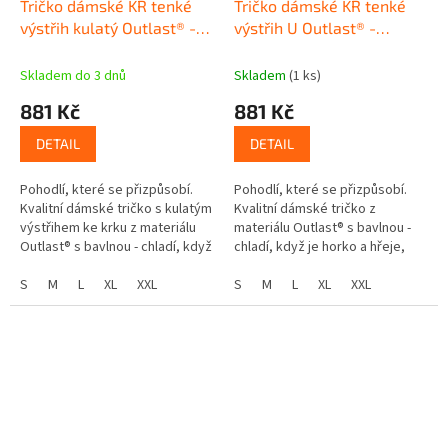
Tričko dámské KR tenké
Tričko dámské KR tenké
výstřih kulatý Outlast® -
výstřih U Outlast® -
bílá
tm.smaragd
Skladem do 3 dnů
Skladem
(1 ks)
881 Kč
881 Kč
DETAIL
DETAIL
Pohodlí, které se přizpůsobí.
Pohodlí, které se přizpůsobí.
Kvalitní dámské tričko s kulatým
Kvalitní dámské tričko z
výstřihem ke krku z materiálu
materiálu Outlast® s bavlnou -
Outlast® s bavlnou - chladí, když
chladí, když je horko a hřeje,
je horko a hřeje, když se
když se ochladí. Chytré tričko
ochladí. Chytré tričko...
S
M
L
XL
XXL
Méně pocení, více pohodlí...
S
M
L
XL
XXL