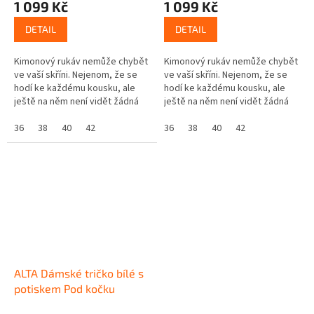
1 099 Kč
1 099 Kč
DETAIL
DETAIL
Kimonový rukáv nemůže chybět
Kimonový rukáv nemůže chybět
ve vaší skříni. Nejenom, že se
ve vaší skříni. Nejenom, že se
hodí ke každému kousku, ale
hodí ke každému kousku, ale
ještě na něm není vidět žádná
ještě na něm není vidět žádná
špína. Ze všech nudných outfitů
špína. Ze všech nudných outfitů
udělá radost pro oči, a...
36
38
40
42
udělá radost pro oči, a...
36
38
40
42
ALTA Dámské tričko bílé s
potiskem Pod kočku