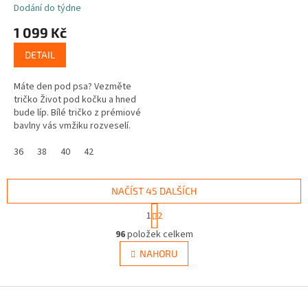
Dodání do týdne
1 099 Kč
DETAIL
Máte den pod psa? Vezměte
tričko Život pod kočku a hned
bude líp. Bílé tričko z prémiové
bavlny vás vmžiku rozveselí.
Oblékněte české tričko
s originálním potiskem a
36
38
40
42
unikátní...
NAČÍST 45 DALŠÍCH
S
1
2
t
O
r
96
položek celkem
v
á
l
NAHORU
n
á
k
d
o
v
Z
a
á
c