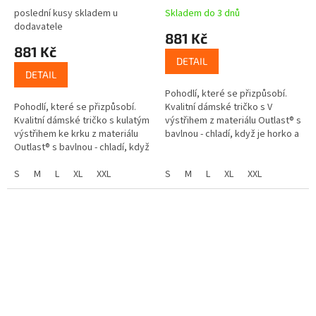
poslední kusy skladem u
Skladem do 3 dnů
dodavatele
881 Kč
881 Kč
DETAIL
DETAIL
Pohodlí, které se přizpůsobí.
Pohodlí, které se přizpůsobí.
Kvalitní dámské tričko s V
Kvalitní dámské tričko s kulatým
výstřihem z materiálu Outlast® s
výstřihem ke krku z materiálu
bavlnou - chladí, když je horko a
Outlast® s bavlnou - chladí, když
hřeje, když se ochladí. Chytré
je horko a hřeje, když se
tričko Méně pocení,...
ochladí. Chytré tričko...
S
M
L
XL
XXL
S
M
L
XL
XXL