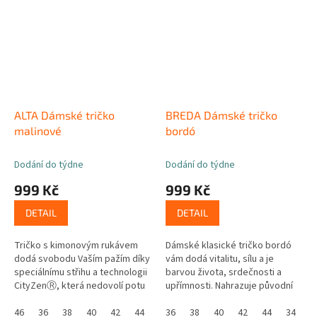
ALTA Dámské tričko
BREDA Dámské tričko
malinové
bordó
Dodání do týdne
Dodání do týdne
999 Kč
999 Kč
DETAIL
DETAIL
Tričko s kimonovým rukávem
Dámské klasické tričko bordó
dodá svobodu Vaším pažím díky
vám dodá vitalitu, sílu a je
speciálnímu střihu a technologii
barvou života, srdečnosti a
CityZenⓇ, která nedovolí potu
upřímnosti. Nahrazuje původní
proniknout na povrch. Můžete
vínovou barvu, nový odstín
tedy zvedat ruce nad hlavu,...
46
36
38
40
42
44
bordó je však sytější a...
36
38
40
42
44
34