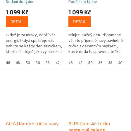
Dodání do týdne
Dodání do týdne
1 099 Kč
1 099 Kč
DETAIL
DETAIL
I když je za mraky, dobíjí vás
Milujte. Každý den. Připomene
energií. I když spí, hřeje vás.
vám to příjemné navy bavlněné
Nabijte se každý den sluníčkem,
tričko s decentním nápisem,
které má stejně jako vy nárok na
které dodá tu správnou tečku
odpočinek. Navy tričko z
každému outfitu. Učiňte svůj
prémiové bavlny rozsvítí...
46
48
50
36
38
42
den výjimečným. Oblékněte
46
48
50
36
38
40
české...
ALTA Dámské tričko navy
ALTA Dámské tričko
pastelově zelené