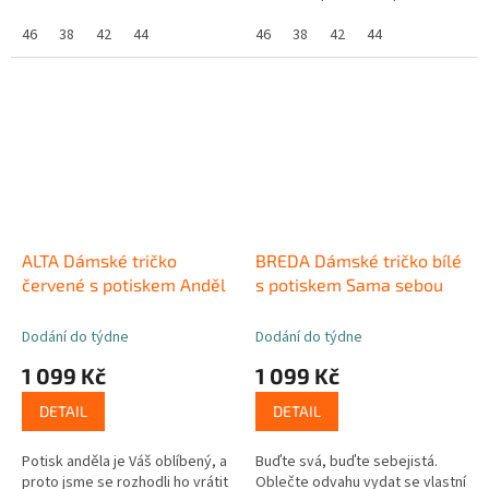
autorský potisk, který vám
střih rukávů a technologie
pomůže zklidnit mysl i tělo.
46
38
42
44
CityZenⓇ, která neukáže ani
46
38
42
44
Světle...
kapku...
ALTA Dámské tričko
BREDA Dámské tričko bílé
červené s potiskem Anděl
s potiskem Sama sebou
Dodání do týdne
Dodání do týdne
1 099 Kč
1 099 Kč
DETAIL
DETAIL
Potisk anděla je Váš oblíbený, a
Buďte svá, buďte sebejistá.
proto jsme se rozhodli ho vrátit
Oblečte odvahu vydat se vlastní