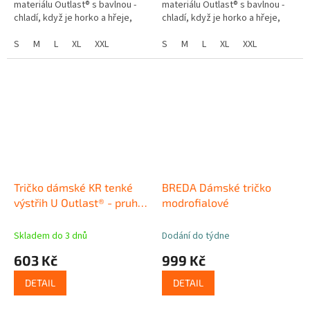
materiálu Outlast® s bavlnou -
materiálu Outlast® s bavlnou -
chladí, když je horko a hřeje,
chladí, když je horko a hřeje,
když se ochladí. Chytré tričko
když se ochladí. Chytré tričko
Méně pocení, více pohodlí...
S
M
L
XL
XXL
Méně pocení, více pohodlí...
S
M
L
XL
XXL
Tričko dámské KR tenké
BREDA Dámské tričko
výstřih U Outlast® - pruh
modrofialové
bílošedý melír
Skladem do 3 dnů
Dodání do týdne
603 Kč
999 Kč
DETAIL
DETAIL