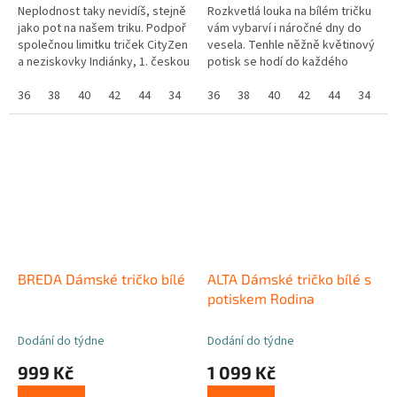
Neplodnost taky nevidíš, stejně
Rozkvetlá louka na bílém tričku
jako pot na našem triku. Podpoř
vám vybarví i náročné dny do
společnou limitku triček CityZen
vesela. Tenhle něžně květinový
a neziskovky Indiánky, 1. českou
potisk se hodí do každého
osvětu neplodnosti. Naděje je!
dámského šatníku. ...
Vždycky. ...
36
38
40
42
44
34
36
38
40
42
44
34
BREDA Dámské tričko bílé
ALTA Dámské tričko bílé s
potiskem Rodina
Dodání do týdne
Dodání do týdne
999 Kč
1 099 Kč