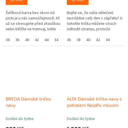
Šeříková barva bez skvrn od
Bojíte se, že vaše oblečení
potu je u nás samozřejmostí. Ať
nezvládne celý den v zápřahu? U
už se stresujete před zkouškou
tohohle trička můžete strach
nebo běžíte na tramvaj, tohle
odhodit stranou, protože
tričko si zachová kamennou tvář
královsky modrá BREDA na sobě
a nepropustí ani kapku....
36
38
40
42
44
34
nenechá nic znát. Neuvidíte na
36
38
40
42
34
ni...
BREDA Dámské tričko
ALTA Dámské tričko navy s
navy
potiskem Nejdřív mluvím
Dodání do týdne
Dodání do týdne