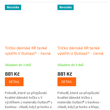
Novinka
Novinka
Tričko dámské KR tenké
Tričko dámské KR tenké
výstřih V Outlast® - černá
výstřih U Outlast® - černá
Skladem do 3 dnů
Skladem do 3 dnů
881 Kč
881 Kč
DETAIL
DETAIL
Pohodlí, které se přizpůsobí.
Pohodlí, které se přizpůsobí.
Kvalitní dámské tričko s V
Kvalitní dámské tričko z
výstřihem z materiálu Outlast® s
materiálu Outlast® s bavlnou -
bavlnou - chladí, když je horko a
chladí, když je horko a hřeje,