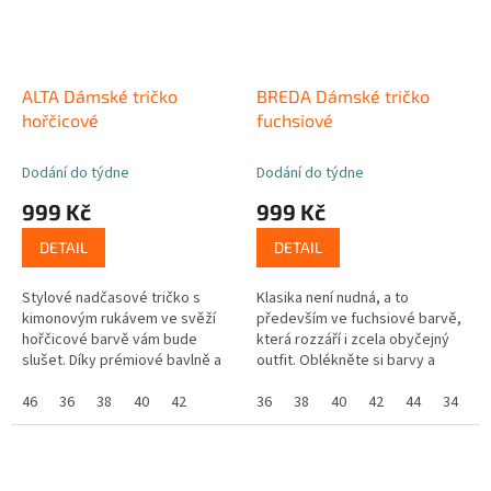
ALTA Dámské tričko
BREDA Dámské tričko
hořčicové
fuchsiové
Dodání do týdne
Dodání do týdne
999 Kč
999 Kč
DETAIL
DETAIL
Stylové nadčasové tričko s
Klasika není nudná, a to
kimonovým rukávem ve svěží
především ve fuchsiové barvě,
hořčicové barvě vám bude
která rozzáří i zcela obyčejný
slušet. Díky prémiové bavlně a
outfit. Oblékněte si barvy a
unikátní technologii CityZen v
nedělejte si starosti o pot,
něm budete v pohodlí a bez
46
36
38
40
42
protože ten nikdo neuvidí. ...
36
38
40
42
44
34
poskvrnky...