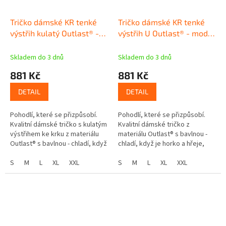
Tričko dámské KR tenké
Tričko dámské KR tenké
výstřih kulatý Outlast® -
výstřih U Outlast® - modrá
tm.smaragd
royal
Skladem do 3 dnů
Skladem do 3 dnů
881 Kč
881 Kč
DETAIL
DETAIL
Pohodlí, které se přizpůsobí.
Pohodlí, které se přizpůsobí.
Kvalitní dámské tričko s kulatým
Kvalitní dámské tričko z
výstřihem ke krku z materiálu
materiálu Outlast® s bavlnou -
Outlast® s bavlnou - chladí, když
chladí, když je horko a hřeje,
je horko a hřeje, když se
když se ochladí. Chytré tričko
ochladí. Chytré tričko...
S
M
L
XL
XXL
Méně pocení, více pohodlí...
S
M
L
XL
XXL