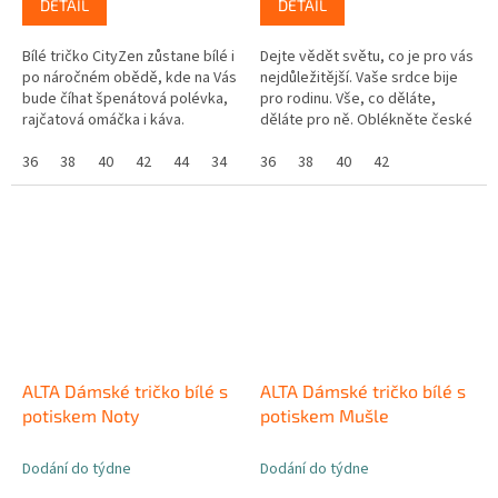
DETAIL
DETAIL
Bílé tričko CityZen zůstane bílé i
Dejte vědět světu, co je pro vás
po náročném obědě, kde na Vás
nejdůležitější. Vaše srdce bije
bude číhat špenátová polévka,
pro rodinu. Vše, co děláte,
rajčatová omáčka i káva.
děláte pro ně. Oblékněte české
Jednoduše ze sebe všechno
tričko s originálním potiskem a
sklepete a po nepříjemných...
36
38
40
42
44
34
unikátní technologií....
36
38
40
42
ALTA Dámské tričko bílé s
ALTA Dámské tričko bílé s
potiskem Noty
potiskem Mušle
Dodání do týdne
Dodání do týdne