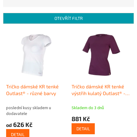
z
e
n
OTEVŘÍT FILTR
í
p
V
r
ý
o
p
d
i
u
s
k
p
t
r
ů
o
d
Tričko dámské KR tenké
Tričko dámské KR tenké
u
Outlast® - různé barvy
výstřih kulatý Outlast® -
k
švestková
t
poslední kusy skladem u
Skladem do 3 dnů
ů
dodavatele
881 Kč
626 Kč
od
DETAIL
DETAIL