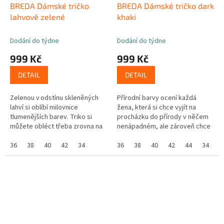
BREDA Dámské tričko
BREDA Dámské tričko dark
lahvově zelené
khaki
Dodání do týdne
Dodání do týdne
999 Kč
999 Kč
DETAIL
DETAIL
Zelenou v odstínu skleněných
Přírodní barvy ocení každá
lahví si oblíbí milovnice
žena, která si chce vyjít na
tlumenějších barev. Triko si
procházku do přírody v něčem
můžete obléct třeba zrovna na
nenápadném, ale zároveň chce
košt, protože vás ochrání od
vypadat dobře, protože co si
nežádoucích kapek vína. ...
36
38
40
42
34
budeme povídat, dark khaki je...
36
38
40
42
44
34