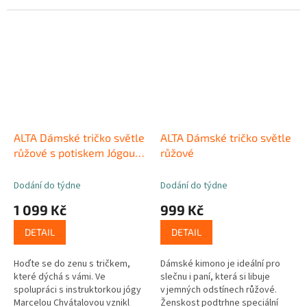
ALTA Dámské tričko světle
ALTA Dámské tričko světle
růžové s potiskem Jógou k
růžové
Zenu
Dodání do týdne
Dodání do týdne
1 099 Kč
999 Kč
DETAIL
DETAIL
Hoďte se do zenu s tričkem,
Dámské kimono je ideální pro
které dýchá s vámi. Ve
slečnu i paní, která si libuje
spolupráci s instruktorkou jógy
v jemných odstínech růžové.
Marcelou Chvátalovou vznikl
Ženskost podtrhne speciální