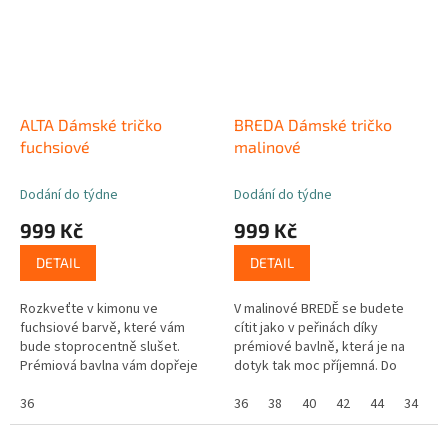
ALTA Dámské tričko
BREDA Dámské tričko
fuchsiové
malinové
Dodání do týdne
Dodání do týdne
999 Kč
999 Kč
DETAIL
DETAIL
Rozkveťte v kimonu ve
V malinové BREDĚ se budete
fuchsiové barvě, které vám
cítit jako v peřinách díky
bude stoprocentně slušet.
prémiové bavlně, která je na
Prémiová bavlna vám dopřeje
dotyk tak moc příjemná. Do
maximální pohodlí a střih rukávů
trička jsme přidali kapku
volnost vaším pažím.
36
elastanu, aby bylo dostatečně
36
38
40
42
44
34
pružné a...