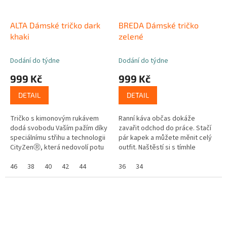
ALTA Dámské tričko dark
BREDA Dámské tričko
khaki
zelené
Dodání do týdne
Dodání do týdne
999 Kč
999 Kč
DETAIL
DETAIL
Tričko s kimonovým rukávem
Ranní káva občas dokáže
dodá svobodu Vaším pažím díky
zavařit odchod do práce. Stačí
speciálnímu střihu a technologii
pár kapek a můžete měnit celý
CityZenⓇ, která nedovolí potu
outfit. Naštěstí si s tímhle
proniknout na povrch. Můžete
zelená BREDA poradí a vy z ní
tedy zvedat ruce nad hlavu,...
46
38
40
42
44
jednoduše vše sklepete dolů....
36
34