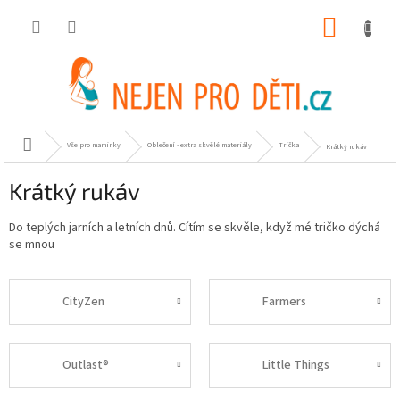
Přejít
NÁKUP
na
obsah
KOŠÍK
Domů
Vše pro maminky
Oblečení - extra skvělé materiály
Trička
Krátký rukáv
Krátký rukáv
Do teplých jarních a letních dnů. Cítím se skvěle, když mé tričko dýchá
se mnou
CityZen
Farmers
Outlast®
Little Things