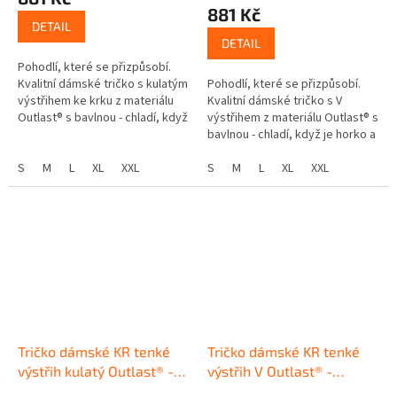
881 Kč
DETAIL
DETAIL
Pohodlí, které se přizpůsobí.
Kvalitní dámské tričko s kulatým
Pohodlí, které se přizpůsobí.
výstřihem ke krku z materiálu
Kvalitní dámské tričko s V
Outlast® s bavlnou - chladí, když
výstřihem z materiálu Outlast® s
je horko a hřeje, když se
bavlnou - chladí, když je horko a
ochladí. Chytré tričko...
hřeje, když se ochladí. Chytré
S
M
L
XL
XXL
tričko Méně pocení,...
S
M
L
XL
XXL
Tričko dámské KR tenké
Tričko dámské KR tenké
výstřih kulatý Outlast® -
výstřih V Outlast® -
modrá royal
tm.smaragd