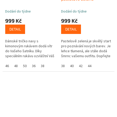
Dodání do týdne
Dodání do týdne
999 Kč
999 Kč
DETAIL
DETAIL
Dámské tričko navy s
Pastelově zelená je skvělý start
kimonovým rukávem dodá vítr
pro poznávání nových barev. Je
do Vašeho šatníku. Díky
lehce tlumená, ale stále dodá
speciálním rukávu ozvláštní Váš
šmrnc vašemu outfitu. Dopřejte
vzhled i přes to, že máte
si dávku sebevědomí se
jednoduchý outfit
46
48
50
36
38
slušivým kouskem, na kterém...
38
40
42
44