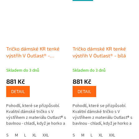
Tričko dámské KR tenké
Tričko dámské KR tenké
výstřih V Outlast® -
výstřih V Outlast® - bílá
tm.starorůžová
Skladem do 3 dnů
Skladem do 3 dnů
881 Kč
881 Kč
DETAIL
DETAIL
Pohodlí, které se přizpůsobí.
Pohodlí, které se přizpůsobí.
Kvalitní dámské tričko s V
Kvalitní dámské tričko s V
výstřihem z materiálu Outlast® s
výstřihem z materiálu Outlast® s
bavlnou - chladí, když je horko a
bavlnou - chladí, když je horko a
hřeje, když se ochladí. Chytré
hřeje, když se ochladí. Chytré
tričko Méně pocení,...
S
M
L
XL
XXL
tričko Méně pocení,...
S
M
L
XL
XXL