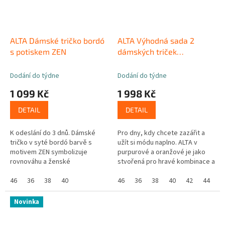
ALTA Dámské tričko bordó
ALTA Výhodná sada 2
s potiskem ZEN
dámských triček
purpurová, oranžová
Dodání do týdne
Dodání do týdne
1 099 Kč
1 998 Kč
DETAIL
DETAIL
K odeslání do 3 dnů. Dámské
Pro dny, kdy chcete zazářit a
tričko v syté bordó barvě s
užít si módu naplno. ALTA v
motivem ZEN symbolizuje
purpurové a oranžové je jako
rovnováhu a ženské
stvořená pro hravé kombinace a
sebevědomí. Tento kousek z
odvážné outfity, které zvednou
řady Zdravá města okouzlí
46
36
38
40
náladu. CityZen technologie...
46
36
38
40
42
44
hlubokým odstínem který...
Novinka