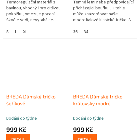
Termoregulační materiál s
Temné letní nebe předpovídající
bavlnou, vhodný i pro citlivou
přicházející bouřku… i tohle
pokožku, omezuje pocení.
může znázorňovat naše
Skvěle sedí, nevytahá se.
modrofialové klasické tričko. A
Nažehlené etikety: už žádné
když Vás doopravdy zastihne
cedulky, které svědí a škrábou.
S
L
XL
průtrž mračen, všechny kapky
36
34
Kvalitní...
deště...
BREDA Dámské tričko
BREDA Dámské tričko
šeříkové
královsky modré
Dodání do týdne
Dodání do týdne
999 Kč
999 Kč
DETAIL
DETAIL