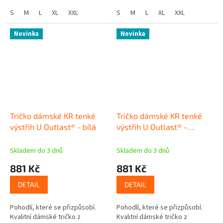
hřeje, když se ochladí. Chytré
když se ochladí. Chytré tričko
tričko Méně pocení,...
S
M
L
XL
XXL
Méně pocení, více pohodlí...
S
M
L
XL
XXL
Novinka
Novinka
Tričko dámské KR tenké
Tričko dámské KR tenké
výstřih U Outlast® - bílá
výstřih U Outlast® -
sv.fialová
Skladem do 3 dnů
Skladem do 3 dnů
881 Kč
881 Kč
DETAIL
DETAIL
Pohodlí, které se přizpůsobí.
Pohodlí, které se přizpůsobí.
Kvalitní dámské tričko z
Kvalitní dámské tričko z