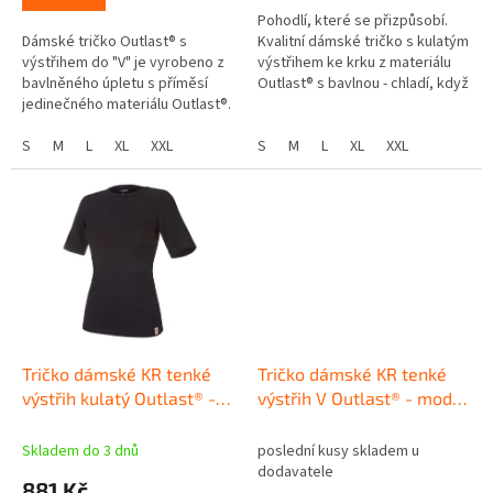
Pohodlí, které se přizpůsobí.
Dámské tričko Outlast® s
Kvalitní dámské tričko s kulatým
výstřihem do "V" je vyrobeno z
výstřihem ke krku z materiálu
bavlněného úpletu s příměsí
Outlast® s bavlnou - chladí, když
jedinečného materiálu Outlast®.
je horko a hřeje, když se
ochladí. Chytré tričko...
S
M
L
XL
XXL
S
M
L
XL
XXL
Tričko dámské KR tenké
Tričko dámské KR tenké
výstřih kulatý Outlast® -
výstřih V Outlast® - modrý
černá
royal
Skladem do 3 dnů
poslední kusy skladem u
dodavatele
881 Kč