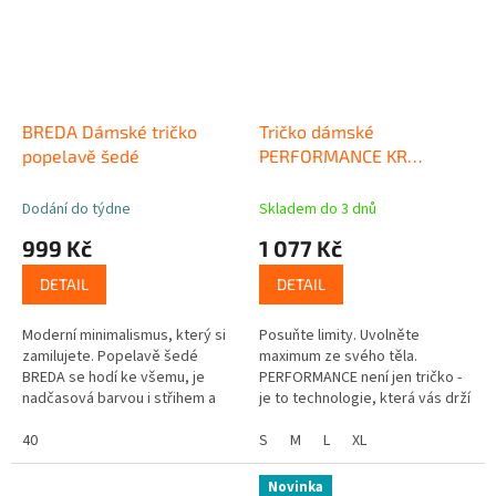
BREDA Dámské tričko
Tričko dámské
popelavě šedé
PERFORMANCE KR
Outlast® - černá
Dodání do týdne
Skladem do 3 dnů
999 Kč
1 077 Kč
DETAIL
DETAIL
Moderní minimalismus, který si
Posuňte limity. Uvolněte
zamilujete. Popelavě šedé
maximum ze svého těla.
BREDA se hodí ke všemu, je
PERFORMANCE není jen tričko -
nadčasová barvou i střihem a
je to technologie, která vás drží
udrží vás v suchu, i když den
v optimální teplotě, zajišťuje
jede na plné obrátky a vy...
40
dokonalou svobodu pohybu a...
S
M
L
XL
Novinka