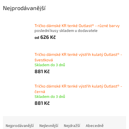
Nejprodávanější
Tričko dámské KR tenké Outlast® - různé barvy
poslední kusy skladem u dodavatele
626 Kč
od
Tričko dámské KR tenké výstřih kulatý Outlast® -
švestková
Skladem do 3 dnů
881 Kč
Tričko dámské KR tenké výstřih kulatý Outlast® -
černá
Skladem do 3 dnů
881 Kč
Ř
a
Nejprodávanější
Nejlevnější
Nejdražší
Abecedně