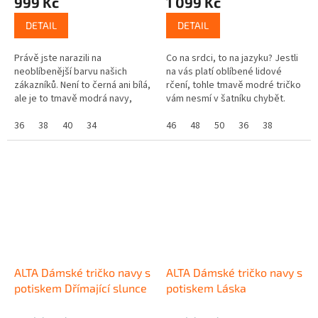
999 Kč
1 099 Kč
DETAIL
DETAIL
Právě jste narazili na
Co na srdci, to na jazyku? Jestli
neoblíbenější barvu našich
na vás platí oblíbené lidové
zákazníků. Není to černá ani bílá,
rčení, tohle tmavě modré tričko
ale je to tmavě modrá navy,
vám nesmí v šatníku chybět.
kterou úplně stejně dokážete s
Upozorněte vtipně okolí na svou
čímkoliv sladit. Zároveň je...
36
38
40
34
přednost. Oblékněte...
46
48
50
36
38
ALTA Dámské tričko navy s
ALTA Dámské tričko navy s
potiskem Dřímající slunce
potiskem Láska