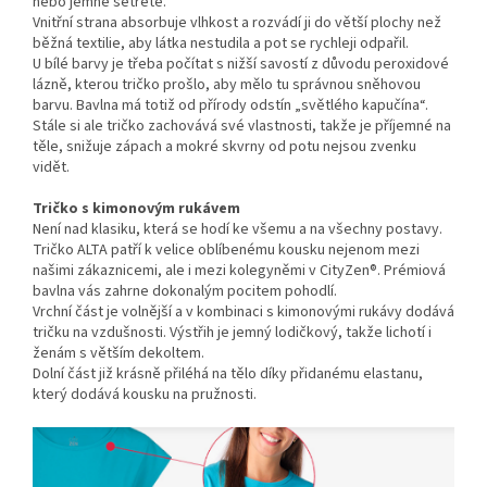
nebo jemně setřete.
Vnitřní strana absorbuje vlhkost a rozvádí ji do větší plochy než
běžná textilie, aby látka nestudila a pot se rychleji odpařil.
U bílé barvy je třeba počítat s nižší savostí z důvodu peroxidové
lázně, kterou tričko prošlo, aby mělo tu správnou sněhovou
barvu. Bavlna má totiž od přírody odstín „světlého kapučína“.
Stále si ale tričko zachovává své vlastnosti, takže je příjemné na
těle, snižuje zápach a mokré skvrny od potu nejsou zvenku
vidět.
Tričko s kimonovým rukávem
Není nad klasiku, která se hodí ke všemu a na všechny postavy.
Tričko ALTA patří k velice oblíbenému kousku nejenom mezi
našimi zákaznicemi, ale i mezi kolegyněmi v CityZen®. Prémiová
bavlna vás zahrne dokonalým pocitem pohodlí.
Vrchní část je volnější a v kombinaci s kimonovými rukávy dodává
tričku na vzdušnosti. Výstřih je jemný lodičkový, takže lichotí i
ženám s větším dekoltem.
Dolní část již krásně přiléhá na tělo díky přidanému elastanu,
který dodává kousku na pružnosti.