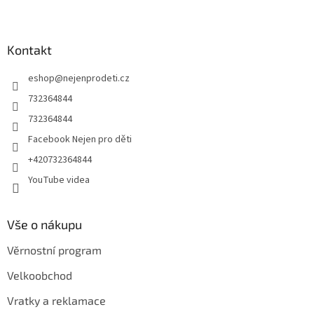
Z
á
p
a
Kontakt
t
eshop
@
nejenprodeti.cz
í
732364844
732364844
Facebook Nejen pro děti
+420732364844
YouTube videa
Vše o nákupu
Věrnostní program
Velkoobchod
Vratky a reklamace