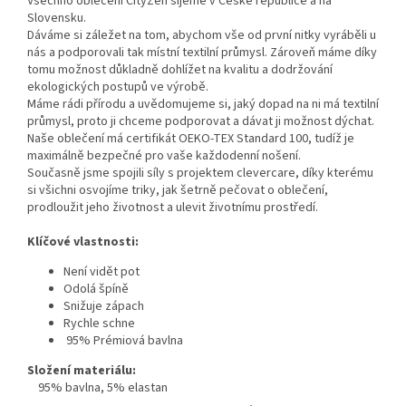
Všechno oblečení CityZen šijeme v České republice a na
Slovensku.
Dáváme si záležet na tom, abychom vše od první nitky vyráběli u
nás a podporovali tak místní textilní průmysl. Zároveň máme díky
tomu možnost důkladně dohlížet na kvalitu a dodržování
ekologických postupů ve výrobě.
Máme rádi přírodu a uvědomujeme si, jaký dopad na ni má textilní
průmysl, proto ji chceme podporovat a dávat ji možnost dýchat.
Naše oblečení má certifikát OEKO-TEX Standard 100, tudíž je
maximálně bezpečné pro vaše každodenní nošení.
Současně jsme spojili síly s projektem clevercare, díky kterému
si všichni osvojíme triky, jak šetrně pečovat o oblečení,
prodloužit jeho životnost a ulevit životnímu prostředí.
Klíčové vlastnosti:
Není vidět pot
Odolá špíně
Snižuje zápach
Rychle schne
95% Prémiová bavlna
Složení materiálu:
95% bavlna, 5% elastan