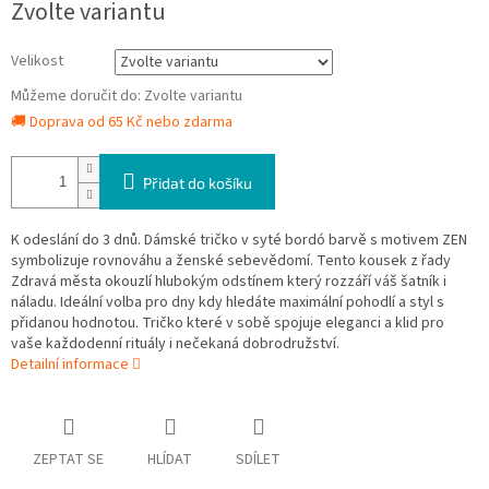
Zvolte variantu
cena:
Velikost
Můžeme doručit do:
Zvolte variantu
🚚 Doprava od 65 Kč nebo zdarma
Přidat do košíku
K odeslání do 3 dnů. Dámské tričko v syté bordó barvě s motivem ZEN
symbolizuje rovnováhu a ženské sebevědomí. Tento kousek z řady
Zdravá města okouzlí hlubokým odstínem který rozzáří váš šatník i
náladu. Ideální volba pro dny kdy hledáte maximální pohodlí a styl s
přidanou hodnotou. Tričko které v sobě spojuje eleganci a klid pro
vaše každodenní rituály i nečekaná dobrodružství.
Detailní informace
ZEPTAT SE
HLÍDAT
SDÍLET