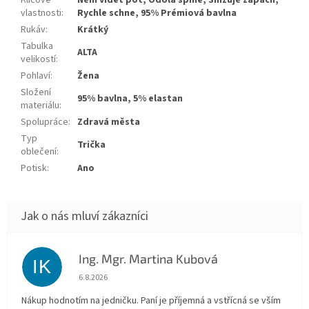
Klíčové
Není vidět pot, Odolá špíně, Snižuje zápach,
vlastnosti
:
Rychle schne, 95% Prémiová bavlna
Rukáv
:
Krátký
Tabulka
ALTA
velikostí
:
Pohlaví
:
Žena
Složení
95% bavlna, 5% elastan
materiálu
:
Spolupráce
:
Zdravá města
Typ
Trička
oblečení
:
Potisk
:
Ano
Ing. Mgr. Martina Kubová
IK
Hodnocení obchodu je 5 z 5 hvězdiček.
6.8.2026
Nákup hodnotím na jedničku. Paní je příjemná a vstřícná se vším