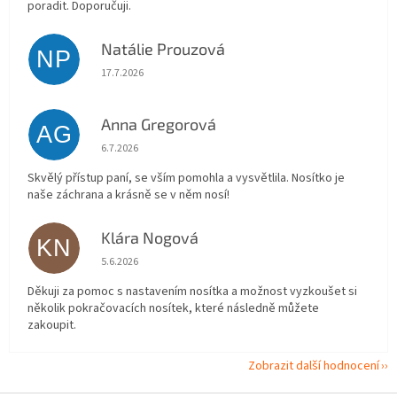
poradit. Doporučuji.
Natálie Prouzová
NP
Hodnocení obchodu je 5 z 5 hvězdiček.
17.7.2026
Anna Gregorová
AG
Hodnocení obchodu je 5 z 5 hvězdiček.
6.7.2026
Skvělý přístup paní, se vším pomohla a vysvětlila. Nosítko je
naše záchrana a krásně se v něm nosí!
Klára Nogová
KN
Hodnocení obchodu je 5 z 5 hvězdiček.
5.6.2026
Děkuji za pomoc s nastavením nosítka a možnost vyzkoušet si
několik pokračovacích nosítek, které následně můžete
zakoupit.
Zobrazit další hodnocení