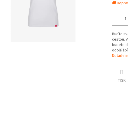
🚚 Dopra
Buďte svá
cestou. V
budete dí
odo
Detailní 
TISK