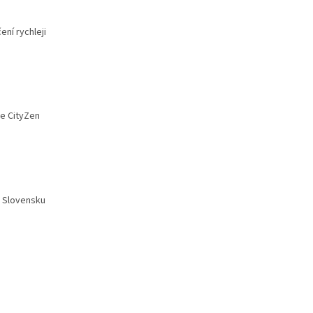
ní rychleji
Se CityZen
a Slovensku