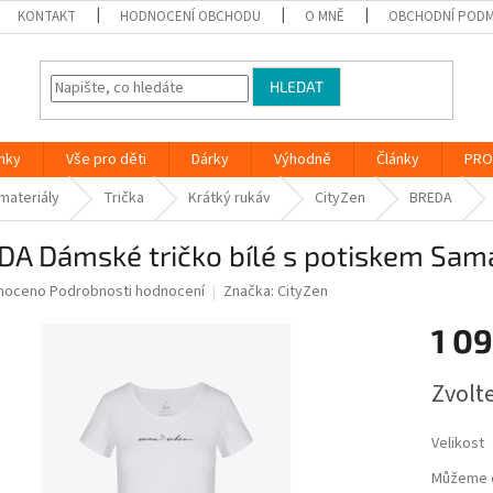
KONTAKT
HODNOCENÍ OBCHODU
O MNĚ
OBCHODNÍ PODM
HLEDAT
nky
Vše pro děti
Dárky
Výhodně
Články
PRO
 materiály
Trička
Krátký rukáv
CityZen
BREDA
DA Dámské tričko bílé s potiskem Sam
né
noceno
Podrobnosti hodnocení
Značka:
CityZen
ní
1 09
u
Měrná
Zvolt
cena:
ek.
Velikost
Můžeme d