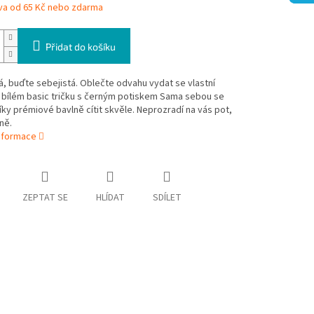
va od 65 Kč nebo zdarma
Přidat do košíku
, buďte sebejistá. Oblečte odvahu vydat se vlastní
 bílém basic tričku s černým potiskem Sama sebou se
ky prémiové bavlně cítit skvěle. Neprozradí na vás pot,
lá špíně.
informace
ZEPTAT SE
HLÍDAT
SDÍLET