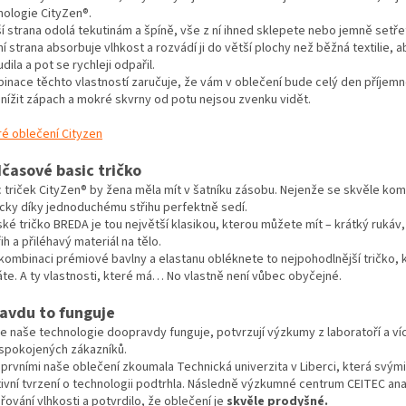
nologie CityZen®.
ší strana odolá tekutinám a špíně, vše z ní ihned sklepete nebo jemně setře
ní strana absorbuje vlhkost a rozvádí ji do větší plochy než běžná textilie, a
dila a pot se rychleji odpařil.
inace těchto vlastností zaručuje, že vám v oblečení bude celý den příjem
snížit zápach a mokré skvrny od potu nejsou zvenku vidět.
ré oblečení Cityzen
časové basic tričko
 triček CityZen® by žena měla mít v šatníku zásobu. Nejenže se skvěle komb
cky díky jednoduchému střihu perfektně sedí.
é tričko BREDA je tou největší klasikou, kterou můžete mít – krátký rukáv,
ih a přiléhavý materiál na tělo.
 kombinaci prémiové bavlny a elastanu obléknete to nejpohodlnější tričko, 
áte. A ty vlastnosti, které má… No vlastně není vůbec obyčejné.
avdu to funguje
že naše technologie doopravdy funguje, potvrzují výzkumy z laboratoří a ví
c spokojených zákazníků.
 prvními naše oblečení zkoumala Technická univerzita v Liberci, která svým
tivní tvrzení o technologii podtrhla. Následně výzkumné centrum CEITEC an
ování vlhkosti a potvrdilo, že oblečení je
skvěle prodyšné.