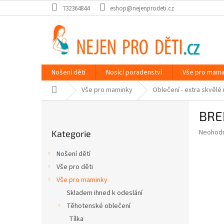
Přejít
732364844
eshop@nejenprodeti.cz
na
obsah
Nošení dětí
Nosící poradenství
Vše pro mami
Domů
Vše pro maminky
Oblečení - extra skvělé
P
BRE
o
Přeskočit
s
Průměr
Neohod
Kategorie
kategorie
t
hodnoce
r
produkt
Nošení dětí
a
je
Vše pro děti
0,0
n
z
Vše pro maminky
n
5
í
Skladem ihned k odeslání
hvězdič
p
Těhotenské oblečení
a
Tílka