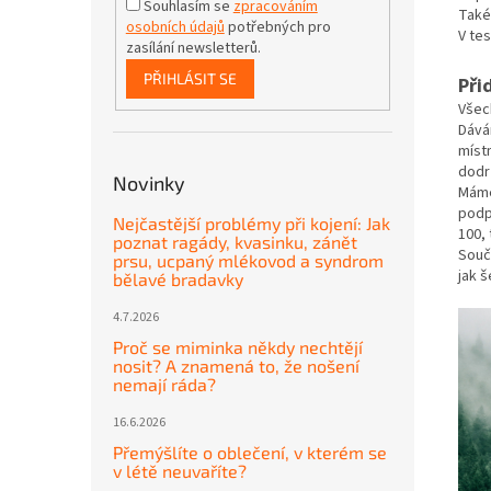
Souhlasím se
zpracováním
Také
osobních údajů
potřebných pro
V tes
zasílání newsletterů.
PŘIHLÁSIT SE
Při
Všec
Dává
míst
dodr
Novinky
Máme
podp
Nejčastější problémy při kojení: Jak
100,
poznat ragády, kvasinku, zánět
Souča
prsu, ucpaný mlékovod a syndrom
jak š
bělavé bradavky
4.7.2026
Proč se miminka někdy nechtějí
nosit? A znamená to, že nošení
nemají ráda?
16.6.2026
Přemýšlíte o oblečení, v kterém se
v létě neuvaříte?