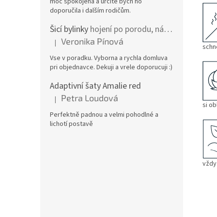
moc spokojená a určitě bych ho
doporučila i dalším rodičům.
Šicí bylinky
hojení po porodu, nástřih a jizvy
Veronika Pínová
|
Hodnocení produktu je 5 z 5 hvězdiček.
schne
Vse v poradku. Vyborna a rychla domluva
pri objednavce. Dekuji a vrele doporucuji :)
Adaptivní šaty Amalie red
Petra Loudová
|
Hodnocení produktu je 5 z 5 hvězdiček.
si ob
Perfektně padnou a velmi pohodlné a
lichotí postavě
vždy