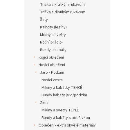
n
Trička s krátkým rukávem
e
Trička s dlouhým rukávem
l
Šaty
Kalhoty (legíny)
Mikiny a svetry
Noční prádlo
Bundy a kabáty
Kojicí oblečení
Nosící oblečení
Jaro / Podzim
Nosící vesta
Mikiny a kabátky TENKÉ
Bundy kabáty jaro/podzim
Zima
Mikiny a svetry TEPLÉ
Bundy a kabáty s podšívkou
Oblečení - extra skvělé materiály