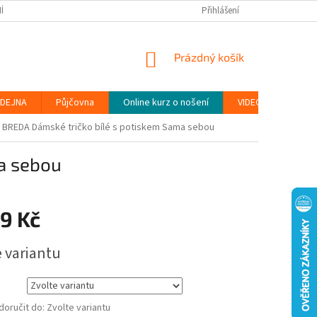
ÍNKY
PODMÍNKY OCHRANY OSOBNÍCH ÚDAJŮ (GDPR)
Přihlášení
MOJE OBJEDN
NÁKUPNÍ
Prázdný košík
KOŠÍK
DEJNA
Půjčovna
Online kurz o nošení
VIDEONÁVODY
BREDA Dámské tričko bílé s potiskem Sama sebou
a sebou
9 Kč
e variantu
oručit do:
Zvolte variantu