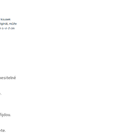
nesitelné
.
ijdou.
ete.