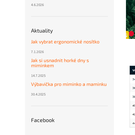
4.6.2026
Aktuality
Jak vybrat ergonomické nosítko
7.1.2026
Jak si usnadnit horké dny s
miminkem
14.7.2025
Výbavička pro miminko a maminku
30.4.2025
Facebook