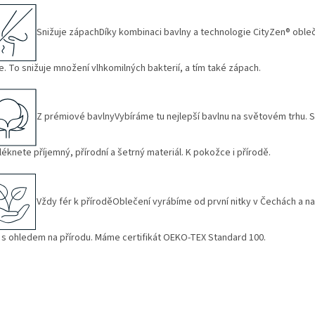
Snižuje zápachDíky kombinaci bavlny a technologie CityZen® obleče
. To snižuje množení vlhkomilných bakterií, a tím také zápach.
Z prémiové bavlnyVybíráme tu nejlepší bavlnu na světovém trhu. 
léknete příjemný, přírodní a šetrný materiál. K pokožce i přírodě.
Vždy fér k příroděOblečení vyrábíme od první nitky v Čechách a n
 s ohledem na přírodu. Máme certifikát OEKO-TEX Standard 100.