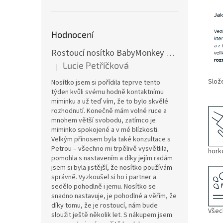
Hodnocení
Rostoucí nosítko BabyMonkey Original Essential - khaki zelené
Lucie Petříčková
|
Hodnocení produktu je 5 z 5 hvězdiček.
Slože
Nosítko jsem si pořídila teprve tento
95%
týden kvůli svému hodně kontaktnímu
miminku a už teď vím, že to bylo skvělé
rozhodnutí. Konečně mám volné ruce a
mnohem větší svobodu, zatímco je
miminko spokojené a v mé blízkosti.
Velkým přínosem byla také konzultace s
Petrou – všechno mi trpělivě vysvětlila,
hork
pomohla s nastavením a díky jejím radám
jsem si byla jistější, že nosítko používám
správně. Vyzkoušel si ho i partner a
sedělo pohodlně i jemu. Nosítko se
snadno nastavuje, je pohodlné a věřím, že
díky tomu, že je rostoucí, nám bude
Všec
sloužit ještě několik let. S nákupem jsem