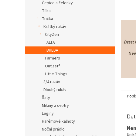
Čepice a čelenky
Tílka
Trička
Krátký rukáv
CityZen
ALTA
BREDA
Farmers
Outlast®
Little Things
3/4 rukáv
Dlouhý rukáv
Popi
Šaty
Mikiny a svetry
Leginy
Det
Harémové kalhoty
Nen
Noční prádlo
Uniká