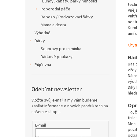
Bundy, kabáty, parky nenosící
tech
Poporodní péče
Vněj
Vnitř
Rebozo / Podvazovací šátky
nestu
Máma a dcera
Komb
Výhodně
umí 
Dárky
Chyt
Soupravy pro miminka
Nad
Dárkové poukazy
Basic
Půjčovna
vždy
Dámsk
výstř
Díky
Odebírat newsletter
hled
Vložte svůj e-mail a my vám budeme
Opr
zasílat informace o nových produktech na
našem e-shopu.
To, 
tisí
Mezi
E-mail
pozi
odpař