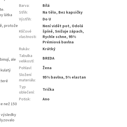
Barva
:
Bílá
te.
Střih
:
Na tělo, Bez kapsičky
by látka
Výstřih
:
Do U
ně, protože
Není vidět pot, Odolá
Klíčové
špíně, Snižuje zápach,
vlastnosti
:
Rychle schne, 95%
Prémiová bavlna
Rukáv
:
Krátký
Tabulka
BREDA
inují, ale
velikostí
:
Pohlaví
:
Žena
 kulatý
Složení
95% bavlna, 5% elastan
materiálu
:
které
Typ
Trička
oblečení
:
Potisk
:
Ano
ce než 150
i výsledky
alyzovalo