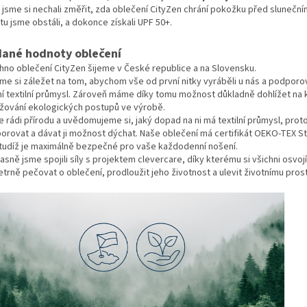
 jsme si nechali změřit, zda oblečení CityZen chrání pokožku před sluneční
tu jsme obstáli, a dokonce získali UPF 50+.
dané hodnoty oblečení
hno oblečení CityZen šijeme v České republice a na Slovensku.
me si záležet na tom, abychom vše od první nitky vyráběli u nás a podporov
ní textilní průmysl. Zároveň máme díky tomu možnost důkladně dohlížet na k
žování ekologických postupů ve výrobě.
 rádi přírodu a uvědomujeme si, jaký dopad na ni má textilní průmysl, prot
orovat a dávat ji možnost dýchat. Naše oblečení má certifikát OEKO-TEX S
 tudíž je maximálně bezpečné pro vaše každodenní nošení.
sně jsme spojili síly s projektem clevercare, díky kterému si všichni osvojí
etrně pečovat o oblečení, prodloužit jeho životnost a ulevit životnímu prost