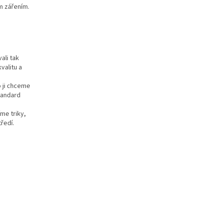
m zářením.
ali tak
valitu a
o ji chceme
tandard
me triky,
ředí.