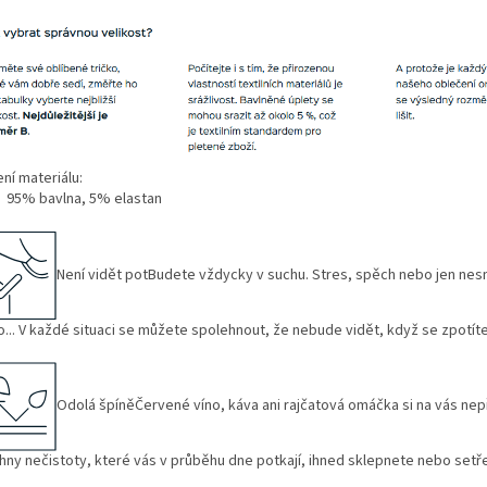
ní materiálu:
 bavlna, 5% elastan
Není vidět potBudete vždycky v suchu. Stres, spěch nebo jen nes
o... V každé situaci se můžete spolehnout, že nebude vidět, když se zpotíte
Odolá špíněČervené víno, káva ani rajčatová omáčka si na vás nepř
hny nečistoty, které vás v průběhu dne potkají, ihned sklepnete nebo setř