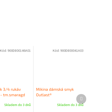
Kód:
900D800146A01
Kód:
900D800041A03
k 3/4 rukáv
Mikina dámská smyk
 - tm.smaragd
Outlast®
Další
produkt
Skladem do 3 dnů
Skladem do 3 dnů