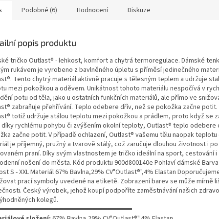
s
Podobné (6)
Hodnocení
Diskuze
ailní popis produktu
ké tričko Outlast® - lehkost, komfort a chytrá termoregulace. Dámské tenk
kým rukávem je vyrobeno z bavlněného úpletu s příměsí jedinečného mater
st®. Tento chytrý materiál aktivně pracuje s tělesným teplem a udržuje stab
otu mezi pokožkou a oděvem. Unikátnost tohoto materiálu nespočívá v ryc
ění potu od těla, jako u ostatních funkčních materiálů, ale přímo ve snižov
ast® zabraňuje přehřívání. Teplo odebere dřív, než se pokožka začne potit. 
ast® totiž udržuje stálou teplotu mezi pokožkou a prádlem, proto když se z
ž díky rychlému pohybu či zvýšením okolní teploty, Outlast® teplo odebere 
žka začne potit. V případě ochlazení, Outlast® vašemu tělu naopak teplotu
iál je příjemný, pružný a tvarově stálý, což zaručuje dlouhou životnost i po
vaném praní. Díky svým vlastnostem je tričko ideální na sport, cestování i
odenní nošení do města. Kód produktu 900d800140e Pohlaví dámské Barva s
kost S - XXL Materiál 67% Bavlna,29% CV"Outlast®",4% Elastan Doporučujem
žovat prací symboly uvedené na etiketě. Zobrazení barev se může mírně liš
ečnosti. Český výrobek, jehož koupí podpoříte zaměstnávání našich zdrav
ýhodněných kolegů.
═══════════════════════════
riálové složení:
67% Bavlna,29% CV"Outlast®",4% Elastan