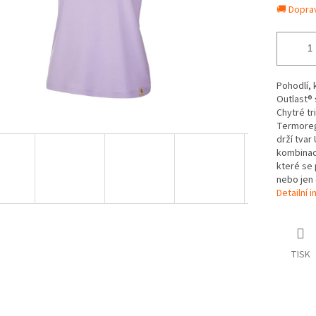
🚚 Dopra
Pohodlí, 
Outlast® 
Chytré tr
Termoregu
drží tvar
kombinace
které se
nebo jen 
Detailní 
TISK