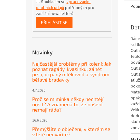
Souhlasím se
zpracováním
Popi
osobních údajů
potřebných pro
zasílání newsletterů.
PŘIHLÁSIT SE
Det
Dáms
krát
Outla
Novinky
tepl
odvád
Nejčastější problémy při kojení: Jak
Outl
poznat ragády, kvasinku, zánět
Outl
prsu, ucpaný mlékovod a syndrom
bělavé bradavky
ať u
poko
4.7.2026
Mater
opako
Proč se miminka někdy nechtějí
každ
nosit? A znamená to, že nošení
nemají ráda?
Veli
dodr
16.6.2026
skut
znev
Přemýšlíte o oblečení, v kterém se
═══
v létě neuvaříte?
Mate