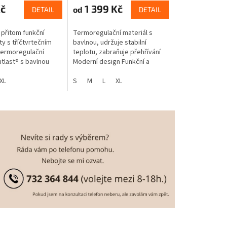
Kč
1 399 Kč
od
DETAIL
DETAIL
 přitom funkční
Termoregulační materiál s
y s tříčtvrtečním
bavlnou, udržuje stabilní
Termoregulační
teplotu, zabraňuje přehřívání
tlast® s bavlnou
Moderní design Funkční a
ržuje stabilní
pohodlné Zip na zapínání s
braňuje přehřívání.
XL
krytkou proti poškrábání krku
S
M
L
XL
Pružný lem...