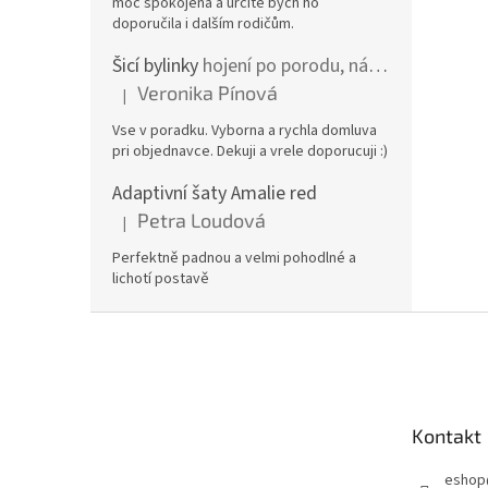
moc spokojená a určitě bych ho
doporučila i dalším rodičům.
Šicí bylinky
hojení po porodu, nástřih a jizvy
Veronika Pínová
|
Hodnocení produktu je 5 z 5 hvězdiček.
Vse v poradku. Vyborna a rychla domluva
pri objednavce. Dekuji a vrele doporucuji :)
Adaptivní šaty Amalie red
Petra Loudová
|
Hodnocení produktu je 5 z 5 hvězdiček.
Perfektně padnou a velmi pohodlné a
lichotí postavě
Z
á
p
a
t
Kontakt
í
eshop