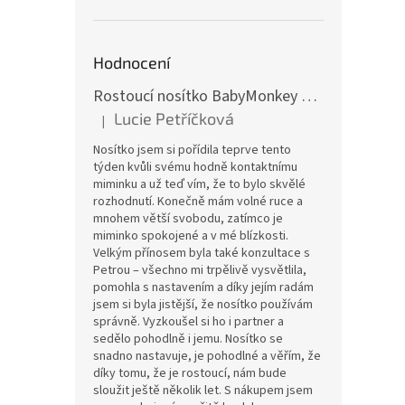
Hodnocení
Rostoucí nosítko BabyMonkey Original Essential - khaki zelené
Lucie Petříčková
|
Hodnocení produktu je 5 z 5 hvězdiček.
Nosítko jsem si pořídila teprve tento
týden kvůli svému hodně kontaktnímu
miminku a už teď vím, že to bylo skvělé
rozhodnutí. Konečně mám volné ruce a
mnohem větší svobodu, zatímco je
miminko spokojené a v mé blízkosti.
Velkým přínosem byla také konzultace s
Petrou – všechno mi trpělivě vysvětlila,
pomohla s nastavením a díky jejím radám
jsem si byla jistější, že nosítko používám
správně. Vyzkoušel si ho i partner a
sedělo pohodlně i jemu. Nosítko se
snadno nastavuje, je pohodlné a věřím, že
díky tomu, že je rostoucí, nám bude
sloužit ještě několik let. S nákupem jsem