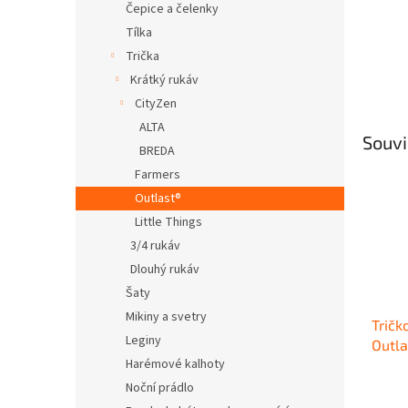
Čepice a čelenky
Tílka
Trička
Krátký rukáv
CityZen
ALTA
Souvi
BREDA
Farmers
Outlast®
Little Things
3/4 rukáv
Dlouhý rukáv
Šaty
Mikiny a svetry
Tričk
Leginy
Outla
Harémové kalhoty
Noční prádlo