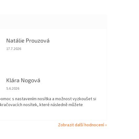
Natálie Prouzová
Hodnocení obchodu je 5 z 5 hvězdiček.
17.7.2026
Klára Nogová
Hodnocení obchodu je 5 z 5 hvězdiček.
5.6.2026
 pomoc s nastavením nosítka a možnost vyzkoušet si
okračovacích nosítek, které následně můžete
Zobrazit další hodnocení