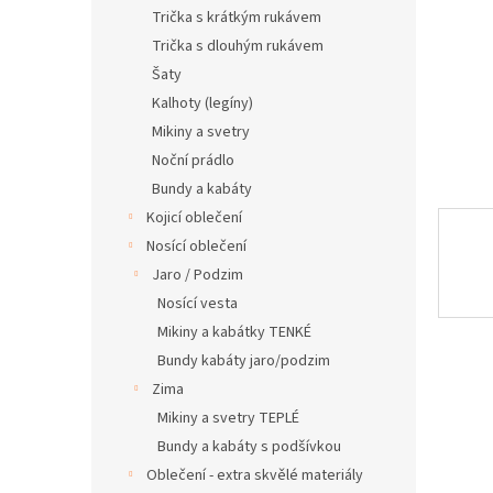
n
Trička s krátkým rukávem
e
Trička s dlouhým rukávem
l
Šaty
Kalhoty (legíny)
Mikiny a svetry
Noční prádlo
Bundy a kabáty
Kojicí oblečení
Nosící oblečení
Jaro / Podzim
Nosící vesta
Mikiny a kabátky TENKÉ
Bundy kabáty jaro/podzim
Zima
Mikiny a svetry TEPLÉ
Bundy a kabáty s podšívkou
Oblečení - extra skvělé materiály