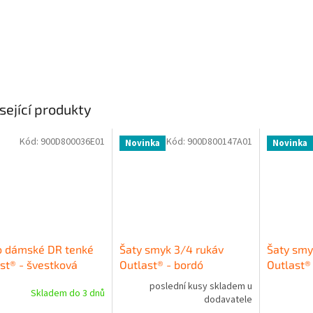
sející produkty
Kód:
900D800036E01
Kód:
900D800147A01
Novinka
Novinka
o dámské DR tenké
Šaty smyk 3/4 rukáv
Šaty smy
st® - švestková
Outlast® - bordó
Outlast®
poslední kusy skladem u
Skladem do 3 dnů
dodavatele