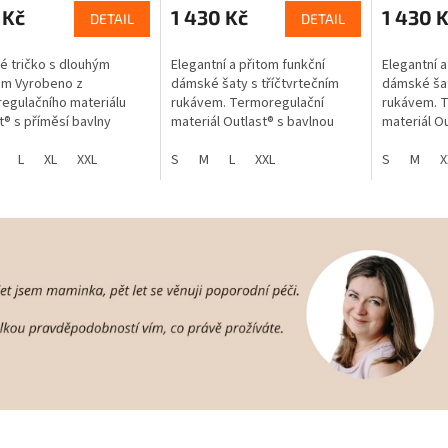
 Kč
1 430 Kč
1 430 
DETAIL
DETAIL
 tričko s dlouhým
Elegantní a přitom funkční
Elegantní a
em Vyrobeno z
dámské šaty s tříčtvrtečním
dámské šat
egulačního materiálu
rukávem. Termoregulační
rukávem. 
t® s příměsí bavlny
materiál Outlast® s bavlnou
materiál Ou
e stabilní teplotu,
Outlast® udržuje stabilní
Outlast® ud
uje přehřívání Záruka
L
XL
XXL
teplotu, zabraňuje přehřívání.
S
M
L
XXL
teplotu, za
S
M
X
ního komfortu...
Šaty jsou...
Šaty jsou...