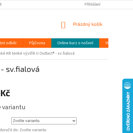
ÍNKY
PODMÍNKY OCHRANY OSOBNÍCH ÚDAJŮ (GDPR)
Přihlášení
MOJE OBJEDN
NÁKUPNÍ
Prázdný košík
KOŠÍK
bní odběr
Půjčovna
Online kurz o nošení
VIDEONÁVODY
ké KR tenké výstřih U Outlast® - sv.fialová
- sv.fialová
 Kč
e variantu
oručit do:
Zvolte variantu