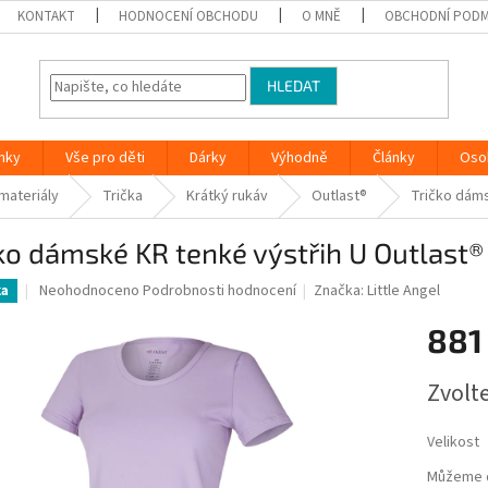
KONTAKT
HODNOCENÍ OBCHODU
O MNĚ
OBCHODNÍ PODM
HLEDAT
nky
Vše pro děti
Dárky
Výhodně
Články
Oso
 materiály
Trička
Krátký rukáv
Outlast®
Tričko dáms
ko dámské KR tenké výstřih U Outlast® 
Průměrné
Neohodnoceno
Podrobnosti hodnocení
Značka:
Little Angel
ka
hodnocení
produktu
881
je
0,0
Měrná
Zvolt
z
cena:
5
hvězdiček.
Velikost
Můžeme d