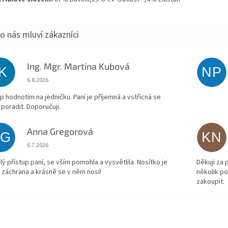
Ing. Mgr. Martina Kubová
IK
NP
Hodnocení obchodu je 5 z 5 hvězdiček.
6.8.2026
p hodnotím na jedničku. Paní je příjemná a vstřícná se
 poradit. Doporučuji.
Anna Gregorová
AG
KN
Hodnocení obchodu je 5 z 5 hvězdiček.
6.7.2026
lý přístup paní, se vším pomohla a vysvětlila. Nosítko je
Děkuji za
 záchrana a krásně se v něm nosí!
několik p
zakoupit.