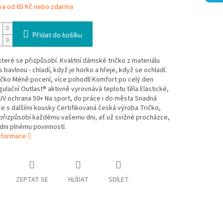
va od 65 Kč nebo zdarma
Přidat do košíku
které se přizpůsobí. Kvalitní dámské tričko z materiálu
s bavlnou - chladí, když je horko a hřeje, když se ochladí.
ičko Méně pocení, více pohodlí Komfort po celý den
lační Outlast® aktivně vyrovnává teplotu těla Elastické,
 UV ochrana 50+ Na sport, do práce i do města Snadná
 s dalšími kousky Certifikovaná česká výroba Tričko,
 přizpůsobí každému vašemu dni, ať už svižné procházce,
dni plnému povinností.
informace
ZEPTAT SE
HLÍDAT
SDÍLET