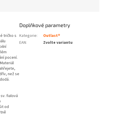
Doplňkové parametry
é tričko s
Kategorie
:
Outlast®
iálu
EAN
:
Zvolte variantu
ilní
hlém
ání pocení.
Materiál
ahřejete,
dřív, než se
 dodá.
v. fialová
e
it od
otně