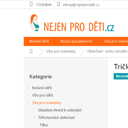
Přejít
732364844
eshop@nejenprodeti.cz
na
obsah
Nošení dětí
Nosící poradenství
Vše pro mami
Domů
Vše pro maminky
Oblečení - extra skvělé
P
Trič
o
Přeskočit
s
Kategorie
kategorie
Novin
t
r
Nošení dětí
a
Vše pro děti
n
Vše pro maminky
n
í
Skladem ihned k odeslání
p
Těhotenské oblečení
a
Tílka