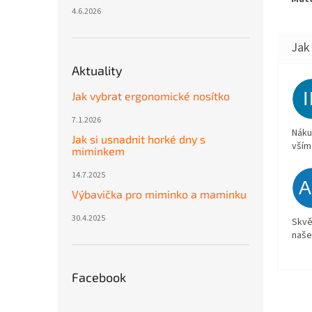
4.6.2026
Aktuality
Jak vybrat ergonomické nosítko
7.1.2026
Náku
Jak si usnadnit horké dny s
vším
miminkem
14.7.2025
Výbavička pro miminko a maminku
30.4.2025
Skvě
naše
Facebook