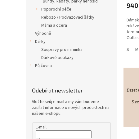
Bundy, kabáty, parky nenosící
940
Poporodní péče
Rebozo / Podvazovací šátky
Dámské
Máma a dcera
rukáv
termor
Výhodně
Outlas
Dárky
Udržuj
Soupravy pro miminka
zabraň
S
M
teplot
Dárkové poukazy
Půjčovna
Odebírat newsletter
Vložte svůj e-mail a my vám budeme
zasílat informace o nových produktech na
našem e-shopu.
E-mail