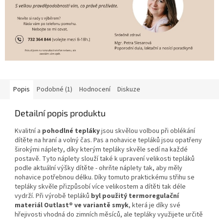
Popis
Podobné (1)
Hodnocení
Diskuze
Detailní popis produktu
Kvalitní a
pohodlné tepláky
jsou skvělou volbou při oblékání
dítěte na hraní a volný čas. Pas a nohavice tepláků jsou opatřeny
širokými náplety, díky kterým tepláky skvěle sedí na každé
postavě. Tyto náplety slouží také k upravení velikosti tepláků
podle aktuální výšky dítěte - ohrňte náplety tak, aby měly
nohavice potřebnou délku. Díky tomuto praktickému střihu se
tepláky skvěle přizpůsobí více velikostem a dítěti tak déle
vydrží. Při výrobě tepláků
byl použitý termoregulační
materiál Outlast® ve variantě smyk
, která je díky své
hřejivosti vhodná do zimních měsíců, ale tepláky využijete určitě