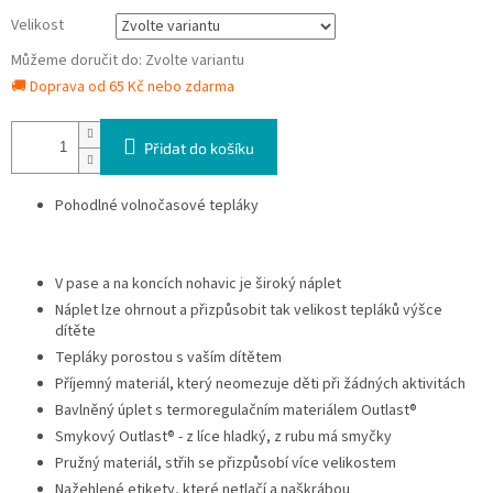
Velikost
Můžeme doručit do:
Zvolte variantu
🚚 Doprava od 65 Kč nebo zdarma
Přidat do košíku
Pohodlné volnočasové tepláky
V pase a na koncích nohavic je široký náplet
Náplet lze ohrnout a přizpůsobit tak velikost tepláků výšce
dítěte
Tepláky porostou s vaším dítětem
Příjemný materiál, který neomezuje děti při žádných aktivitách
Bavlněný úplet s termoregulačním materiálem Outlast®
Smykový Outlast® - z líce hladký, z rubu má smyčky
Pružný materiál, střih se přizpůsobí více velikostem
Nažehlené etikety, které netlačí a naškrábou