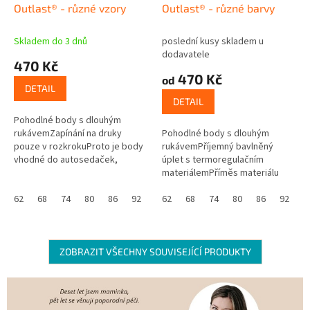
Outlast® - různé vzory
Outlast® - různé barvy
Skladem do 3 dnů
poslední kusy skladem u
dodavatele
470 Kč
470 Kč
od
DETAIL
DETAIL
Pohodlné body s dlouhým
rukávemZapínání na druky
Pohodlné body s dlouhým
pouze v rozkrokuProto je body
rukávemPříjemný bavlněný
vhodné do autosedaček,
úplet s termoregulačním
vajíčekNa body není v úrovni
materiálemPříměs materiálu
pásu nic, co by tlačilo,
Outlast®, který udržuje teplotní
škrábalo...
62
68
74
80
86
92
komfortRegulace tělesné
62
68
74
80
86
92
teplotyZapínání na...
ZOBRAZIT VŠECHNY SOUVISEJÍCÍ PRODUKTY