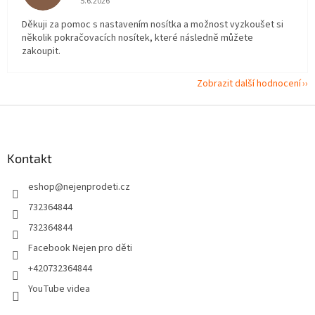
5.6.2026
Děkuji za pomoc s nastavením nosítka a možnost vyzkoušet si
několik pokračovacích nosítek, které následně můžete
zakoupit.
Zobrazit další hodnocení
Z
á
p
a
Kontakt
t
eshop
@
nejenprodeti.cz
í
732364844
732364844
Facebook Nejen pro děti
+420732364844
YouTube videa