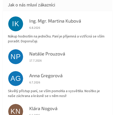
Ing. Mgr. Martina Kubová
IK
Hodnocení obchodu je 5 z 5 hvězdiček.
6.8.2026
Nákup hodnotím na jedničku. Paní je příjemná a vstřícná se vším
poradit. Doporučuji.
Natálie Prouzová
NP
Hodnocení obchodu je 5 z 5 hvězdiček.
17.7.2026
Anna Gregorová
AG
Hodnocení obchodu je 5 z 5 hvězdiček.
6.7.2026
Skvělý přístup paní, se vším pomohla a vysvětlila. Nosítko je
naše záchrana a krásně se v něm nosí!
Klára Nogová
KN
Hodnocení obchodu je 5 z 5 hvězdiček.