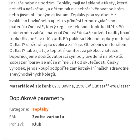
i na jaře nebo na podzim. Tepláky mají nažehlené etikety, které
netlačí a naškrábou, a dětem tak nic nebrání věnovat se hrám
nebo jiným oblíbeným aktivitám. Tepláky jsou vyrobené z
kvalitního bavlněného úpletu s příměsí termoregulačního
materiálu Outlast®, který reguluje tělesnou teplotu dítěte. Při
nadměrném zahřátí materiál Outlast®dokáže odvést nadbytečné
teplo dřív, než se dítě zpotí. Při poklesu tělesné teploty materiál
Outlast® uložené teplo uvolní a zahřeje. Oblečení s materiálem
Outlast® tak zajišťuje teplotní komfort za jakékoliv situace.
Doporučujeme dodržovat prací symboly uvedené na etiketě.
Zobrazení barev se může mírně lišit od skutečnosti. Český
výrobek, jehož koupí podpoříte zaměstnávání našich zdravotně
znevýhodněných kolegů.
══════════════════════════════
Materiálové složení:
67% Bavlna, 29% CV"Outlast®" 4% Elastan
Doplňkové parametry
Kategorie
:
Tepláky
EAN
:
Zvolte variantu
Pohlaví
:
Kluk