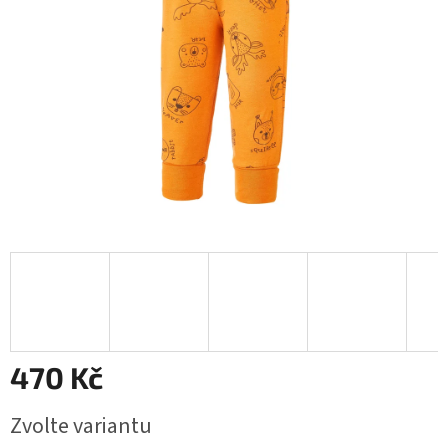
470 Kč
Měrná
Zvolte variantu
cena: