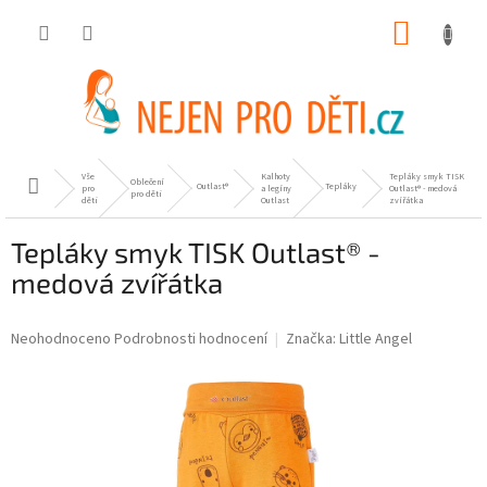
Přejít
NÁKUP
na
obsah
KOŠÍK
Vše
Kalhoty
Tepláky smyk TISK
Oblečení
Domů
Outlast®
Tepláky
pro
a legíny
Outlast® - medová
pro děti
děti
Outlast
zvířátka
Tepláky smyk TISK Outlast® -
medová zvířátka
Průměrné
Neohodnoceno
Podrobnosti hodnocení
Značka:
Little Angel
hodnocení
produktu
je
0,0
z
5
hvězdiček.