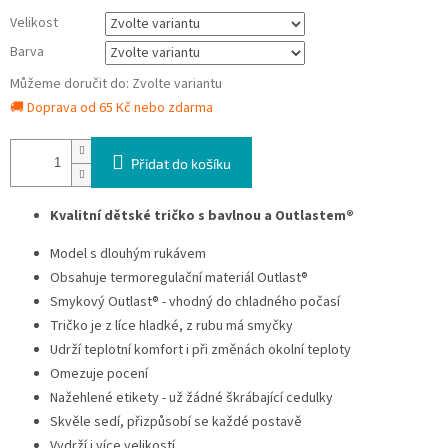
Velikost
Barva
Můžeme doručit do:
Zvolte variantu
🚚 Doprava od 65 Kč nebo zdarma
Přidat do košíku
Kvalitní dětské tričko s bavlnou a Outlastem®
Model s dlouhým rukávem
Obsahuje termoregulační materiál Outlast®
Smykový Outlast® - vhodný do chladného počasí
Tričko je z líce hladké, z rubu má smyčky
Udrží teplotní komfort i při změnách okolní teploty
Omezuje pocení
Nažehlené etikety - už žádné škrábající cedulky
Skvěle sedí, přizpůsobí se každé postavě
Vydrží i více velikostí