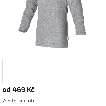
od
469 Kč
Měrná
Zvolte variantu
cena: