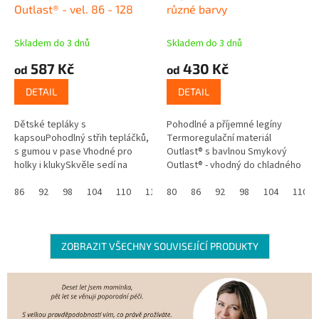
Outlast® - vel. 86 - 128
různé barvy
Skladem do 3 dnů
Skladem do 3 dnů
587 Kč
430 Kč
od
od
DETAIL
DETAIL
Dětské tepláky s
Pohodlné a příjemné legíny
kapsouPohodlný střih tepláčků,
Termoregulační materiál
s gumou v pase Vhodné pro
Outlast® s bavlnou Smykový
holky i klukySkvěle sedí na
Outlast® - vhodný do chladného
postavěŠiroké náplety na
počasí Materiál je z líce hladký,
koncích nohavicDélku tepláků
86
92
98
104
110
116
z rubu má smyčky Vhodný i pro...
80
122
86
128
92
98
104
110
lze upravit...
ZOBRAZIT VŠECHNY SOUVISEJÍCÍ PRODUKTY