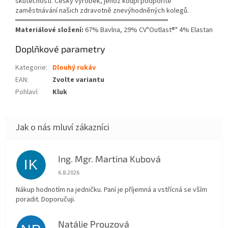
skutečnosti. Český výrobek, jehož koupí podpoříte
zaměstnávání našich zdravotně znevýhodněných kolegů.
══════════════════════════════
Materiálové složení:
67% Bavlna, 29% CV"Outlast®" 4% Elastan
Doplňkové parametry
Kategorie
:
Dlouhý rukáv
EAN
:
Zvolte variantu
Pohlaví
:
Kluk
Ing. Mgr. Martina Kubová
IK
Hodnocení obchodu je 5 z 5 hvězdiček.
6.8.2026
Nákup hodnotím na jedničku. Paní je příjemná a vstřícná se vším
poradit. Doporučuji.
Natálie Prouzová