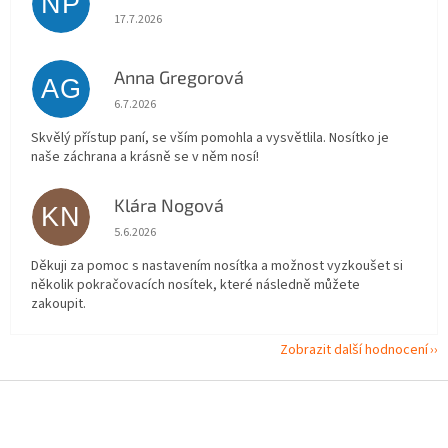
NP
Hodnocení obchodu je 5 z 5 hvězdiček.
17.7.2026
Anna Gregorová
AG
Hodnocení obchodu je 5 z 5 hvězdiček.
6.7.2026
Skvělý přístup paní, se vším pomohla a vysvětlila. Nosítko je
naše záchrana a krásně se v něm nosí!
Klára Nogová
KN
Hodnocení obchodu je 5 z 5 hvězdiček.
5.6.2026
Děkuji za pomoc s nastavením nosítka a možnost vyzkoušet si
několik pokračovacích nosítek, které následně můžete
zakoupit.
Zobrazit další hodnocení
Z
á
p