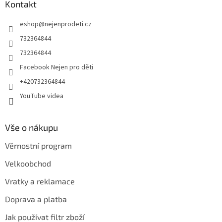
a
Kontakt
t
eshop
@
nejenprodeti.cz
í
732364844
732364844
Facebook Nejen pro děti
+420732364844
YouTube videa
Vše o nákupu
Věrnostní program
Velkoobchod
Vratky a reklamace
Doprava a platba
Jak používat filtr zboží