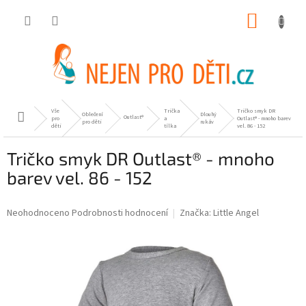
Přejít
NÁKUP
na
obsah
KOŠÍK
Vše
Trička
Tričko smyk DR
Oblečení
Dlouhý
Domů
Outlast®
pro
a
Outlast® - mnoho barev
pro děti
rukáv
děti
tílka
vel. 86 - 152
Tričko smyk DR Outlast® - mnoho
barev vel. 86 - 152
Průměrné
Neohodnoceno
Podrobnosti hodnocení
Značka:
Little Angel
hodnocení
produktu
je
0,0
z
5
hvězdiček.