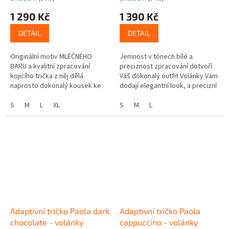
1 290 Kč
1 390 Kč
DETAIL
DETAIL
Originální motiv MLÉČNÉHO
Jemnost v tónech bílé a
BARU a kvalitní zpracování
preciznost zpracování dotvoří
kojicího trička z něj dělá
Váš dokonalý outfit Volánky Vám
naprosto dokonalý kousek ke
dodají elegantní look, a precizní
kojení Volánky Vám dodají
zpracování umožní diskrétní a
elegantní look, a zpracování
S
M
L
XL
pohodlné kojení Základ...
S
M
L
umožní...
Adaptivní tričko Paola dark
Adaptivní tričko Paola
chocolate - volánky
cappuccino - volánky