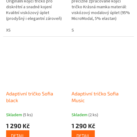
Originální kojicí tričko pro
precizně zpracované kojicí
diskrétní a snadné kojení
tričko Krásná mamka materiál:
Kvalitní viskózový úplet
viskózový modalový úplet (95%
(prodyšný i elegantní zároveň)
MicroModal, 5% elastan)
Precizní zpracování do
vrstvený přední díl uzpůsobený
posledního detailu Lodičkový
XS
pro snadné kojení nenáročné
S
ýstřih...
na...
Adaptivní tričko Sofia
Adaptivní tričko Sofia
black
Music
Skladem
(5 ks)
Skladem
(2 ks)
1 290 Kč
1 290 Kč
DETAIL
DETAIL