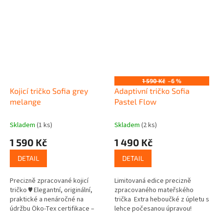
1 590 Kč
–6 %
Kojicí tričko Sofia grey
Adaptivní tričko Sofia
melange
Pastel Flow
Skladem
(1 ks)
Skladem
(2 ks)
1 590 Kč
1 490 Kč
DETAIL
DETAIL
Precizně zpracované kojicí
Limitovaná edice precizně
tričko ♥ Elegantní, originální,
zpracovaného mateřského
praktické a nenáročné na
trička Extra heboučké z úpletu s
údržbu Öko-Tex certifikace –
lehce počesanou úpravou!
třída 1 – vhodné pro děti do 3
Elegantní, praktické a