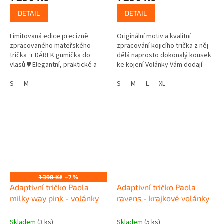
DETAIL
DETAIL
Limitovaná edice precizně
Originální motiv a kvalitní
zpracovaného mateřského
zpracování kojicího trička z něj
trička + DÁREK gumička do
dělá naprosto dokonalý kousek
vlasů ♥ Elegantní, praktické a
ke kojení Volánky Vám dodají
nenáročné na údržbu
elegantní look a precizní
materiál: bavlněný úplet (95%...
S
M
zpracování spodního dílu
S
M
L
XL
umožní...
1 390 Kč
–7 %
Adaptivní tričko Paola
Adaptivní tričko Paola
milky way pink - volánky
ravens - krajkové volánky
Skladem
(3 ks)
Skladem
(5 ks)