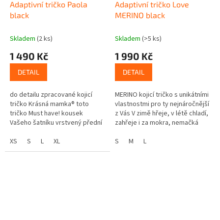
Adaptivní tričko Paola
Adaptivní tričko Love
black
MERINO black
Skladem
(2 ks)
Skladem
(>5 ks)
1 490 Kč
1 990 Kč
DETAIL
DETAIL
do detailu zpracované kojicí
MERINO kojicí tričko s unikátními
tričko Krásná mamka® toto
vlastnostmi pro ty nejnáročnější
tričko Must have! kousek
z Vás V zimě hřeje, v létě chladí,
Vašeho šatníku vrstvený přední
zahřeje i za mokra, nemačká
díl uzpůsobený pro snadné
se... Působí antibakteriálně,
kojení:k podprsence se
XS
S
L
XL
neškrábe a...
S
M
L
dostanete jednou...