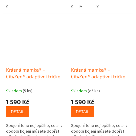
materiál: bavlněný úplet (95%
úprava CityZen® tričko odolá
bavlna, 5% elastan) Vysoký...
S
nečistotám nebude na...
S
M
L
XL
Krásná mamka® +
Krásná mamka® +
CityZen® adaptivní tričko
CityZen® adaptivní tričko
kimono NAVY
kimono MALINA
Skladem
(5 ks)
Skladem
(>5 ks)
1 590 Kč
1 590 Kč
DETAIL
DETAIL
Spojení toho nejlepšího, co si v
Spojení toho nejlepšího, co si v
období kojení můžete dopřát
období kojení můžete dopřát