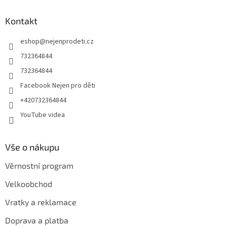
d
p
a
a
Kontakt
c
t
í
eshop
@
nejenprodeti.cz
í
p
r
732364844
v
732364844
k
y
Facebook Nejen pro děti
v
+420732364844
ý
p
YouTube videa
i
s
u
Vše o nákupu
Věrnostní program
Velkoobchod
Vratky a reklamace
Doprava a platba