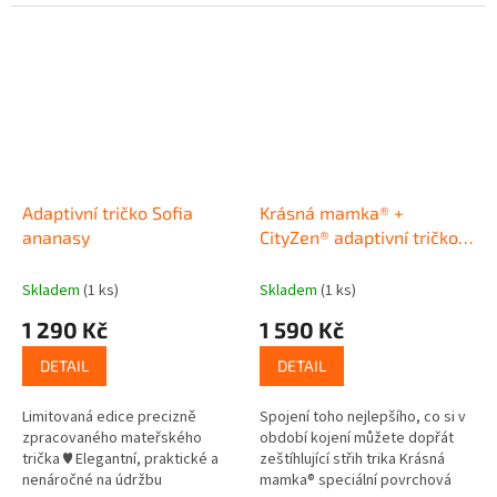
zpracování...
Adaptivní tričko Sofia
Krásná mamka® +
ananasy
CityZen® adaptivní tričko
kimono TYRKYS
Skladem
(1 ks)
Skladem
(1 ks)
1 290 Kč
1 590 Kč
DETAIL
DETAIL
Limitovaná edice precizně
Spojení toho nejlepšího, co si v
zpracovaného mateřského
období kojení můžete dopřát
trička ♥ Elegantní, praktické a
zeštíhlující střih trika Krásná
nenáročné na údržbu
mamka® speciální povrchová