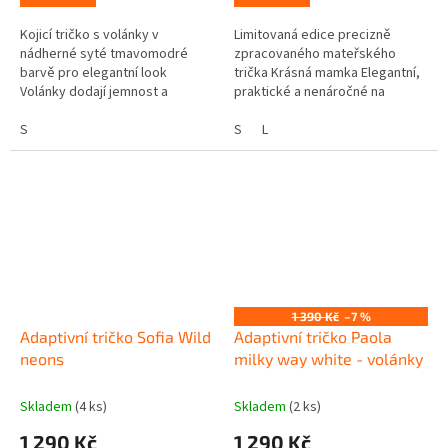
Kojicí tričko s volánky v
Limitovaná edice precizně
nádherné syté tmavomodré
zpracovaného mateřského
barvě pro elegantní look
trička Krásná mamka Elegantní,
Volánky dodají jemnost a
praktické a nenáročné na
podtrhnou ženskou siluetu
údržbu materiál: bavlněný úplet
Precizní zpracování umožní
S
(95% bavlna, 5% elastan)...
S
L
diskrétní a pohodlné...
1 390 Kč
–7 %
Adaptivní tričko Sofia Wild
Adaptivní tričko Paola
neons
milky way white - volánky
Skladem
(4 ks)
Skladem
(2 ks)
1 290 Kč
1 290 Kč