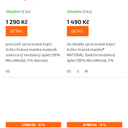
Skladem
(1 ks)
Skladem
(2 ks)
1 290 Kč
1 490 Kč
DETAIL
DETAIL
precizně zpracované kojicí
do detailu zpracované kojicí
tričko Krásná mamka materiál:
tričko Krásná mamka®
viskózový modalový úplet (95%
MATERIÁL: funkční modalový
MicroModal, 5% elastan)
úplet (95% MicroModal, 5%
vrstvený přední díl uzpůsobený
elastan) vrstvený přední díl
pro snadné kojení nenáročné
XS
uzpůsobený pro snadné
XS
S
M
na...
kojení:k...
1 590 Kč
–6 %
2 190 Kč
–9 %