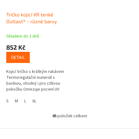
Tričko kojicí KR tenké
Outlast® - různé barvy
Skladem do 3 dnů
852 Kč
DETAIL
Kojicí tričko s krátkým rukávem
Termoregulační materiál s
bavlnou, vhodný i pro citlivou
pokožku Omezuje pocení UV
ochranný faktor 50+ Skvěle
sedí, nevytahá se Přední díl...
S
M
L
XL
45
položek celkem
O
v
l
Z
á
á