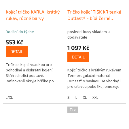
Kojící tričko KARLA, krátký
Tričko kojicí TISK KR tenké
rukáv, různé barvy
Outlast® - bílá černé
kytičky
Dodání do týdne
poslední kusy skladem u
dodavatele
553 Kč
1 097 Kč
DETAIL
DETAIL
Tričko s kojicí vsadkou pro
pohodlné a diskrétní kojení.
Kojicí tričko s krátkým rukávem
Střih lichotící postavě.
Termoregulační materiál
Rafinovaně skryje bříško po
Outlast® s bavlnou. Je vhodný i
porodu.
pro citlivou pokožku, omezuje
nadměrné pocení UV ochranný
L/XL
faktor 50+. Skvěle sedí,...
S
L
XL
XXL
Tip