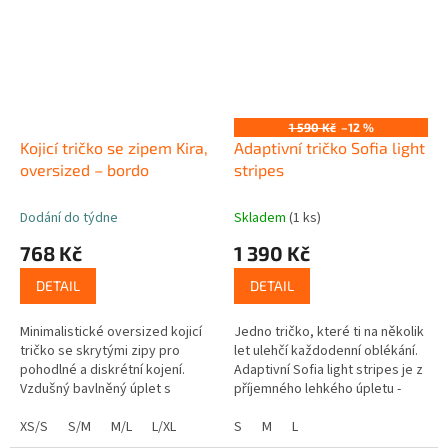
1 590 Kč
–12 %
Kojicí tričko se zipem Kira,
Adaptivní tričko Sofia light
oversized – bordo
stripes
Dodání do týdne
Skladem
(1 ks)
768 Kč
1 390 Kč
DETAIL
DETAIL
Minimalistické oversized kojicí
Jedno tričko, které ti na několik
tričko se skrytými zipy pro
let ulehčí každodenní oblékání.
pohodlné a diskrétní kojení.
Adaptivní Sofia light stripes je z
Vzdušný bavlněný úplet s
příjemného lehkého úpletu -
elastanem, kvalitní zpracování a
podpoří Tě tak nejen v horkých
moderní basic styl pro...
XS/S
S/M
M/L
L/XL
dnech....
S
M
L