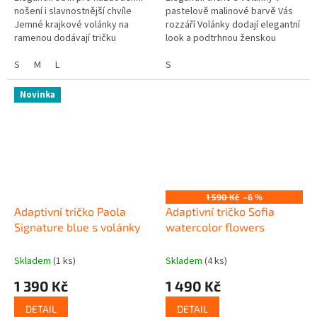
nošení i slavnostnější chvíle
pastelově malinové barvě Vás
Jemné krajkové volánky na
rozzáří Volánky dodají elegantní
ramenou dodávají tričku
look a podtrhnou ženskou
romantický a výjimečný detail.
siluetu Precizní zpracování
Diskrétní střih pro...
S
M
L
umožní diskrétní a pohodlné...
S
Novinka
1 590 Kč
–6 %
Adaptivní tričko Paola
Adaptivní tričko Sofia
Signature blue s volánky
watercolor flowers
Skladem
(1 ks)
Skladem
(4 ks)
1 390 Kč
1 490 Kč
DETAIL
DETAIL