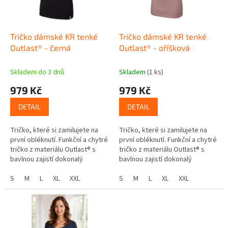
p
t
r
ů
o
d
Tričko dámské KR tenké
Tričko dámské KR tenké
u
Outlast® - černá
Outlast® - oříšková
k
t
Skladem do 3 dnů
Skladem
(1 ks)
ů
979 Kč
979 Kč
DETAIL
DETAIL
Tričko, které si zamilujete na
Tričko, které si zamilujete na
první obléknutí. Funkční a chytré
první obléknutí. Funkční a chytré
tričko z materiálu Outlast® s
tričko z materiálu Outlast® s
bavlnou zajistí dokonalý
bavlnou zajistí dokonalý
komfort v každé situaci - chladí,
komfort v každé situaci - chladí,
když je horko, hřeje,...
S
M
L
XL
XXL
když je horko, hřeje,...
S
M
L
XL
XXL