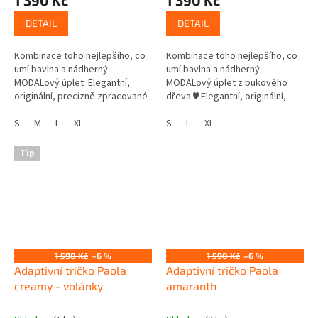
1 390 Kč
1 390 Kč
DETAIL
DETAIL
Kombinace toho nejlepšího, co
Kombinace toho nejlepšího, co
umí bavlna a nádherný
umí bavlna a nádherný
MODALový úplet Elegantní,
MODALový úplet z bukového
originální, precizně zpracované
dřeva ♥ Elegantní, originální,
tričko pro kojení miminka
precizně zpracované Vysoký
Vysoký výstřih ke krku pro
S
M
L
XL
výstřih ke krku pro pohodlné
S
L
XL
pohodlné...
nošení...
Tip
1 590 Kč
–6 %
1 590 Kč
–6 %
Adaptivní tričko Paola
Adaptivní tričko Paola
creamy - volánky
amaranth