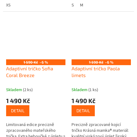
let...
XS
nenáročné na údržbu...
S
M
1 590 Kč
–6 %
1 590 Kč
–6 %
Adaptivní tričko Sofia
Adaptivní tričko Paola
Coral Breeze
limets
Skladem
(2 ks)
Skladem
(1 ks)
1 490 Kč
1 490 Kč
DETAIL
DETAIL
Limitovaná edice precizně
Precizně zpracované kojicí
zpracovaného mateřského
tričko Krásná mamka® materiál:
trička Extra heboučké z úpletu s
kvalitní viskózový úplet široký