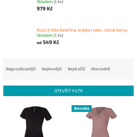
Skladem
(1 ks)
979 Kč
Kojicí tričko Kateřina, krátký rukáv, různé barvy
Skladem
(1 ks)
549 Kč
od
Ř
a
Nejprodávanější
Nejlevnější
Nejdražší
Abecedně
z
e
n
OTEVŘÍT FILTR
í
p
V
r
Novinka
ý
o
p
d
i
u
s
k