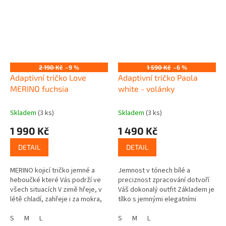
2 190 Kč
–9 %
1 590 Kč
–6 %
Adaptivní tričko Love
Adaptivní tričko Paola
MERINO fuchsia
white - volánky
Skladem
(3 ks)
Skladem
(3 ks)
1 990 Kč
1 490 Kč
DETAIL
DETAIL
MERINO kojicí tričko jemné a
Jemnost v tónech bílé a
heboučké které Vás podrží ve
preciznost zpracování dotvoří
všech situacích V zimě hřeje, v
Váš dokonalý outfit Základem je
létě chladí, zahřeje i za mokra,
tílko s jemnými elegatními
nemačká se... Působí
volánky, je to velmi příjemný
antibakteriálně, neškrábe a...
S
M
L
vzdušný kousek Precizní
S
M
L