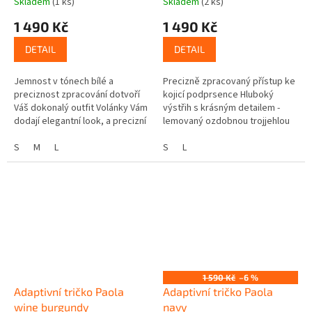
Skladem
(1 ks)
Skladem
(2 ks)
1 490 Kč
1 490 Kč
DETAIL
DETAIL
Jemnost v tónech bílé a
Precizně zpracovaný přístup ke
preciznost zpracování dotvoří
kojicí podprsence Hluboký
Váš dokonalý outfit Volánky Vám
výstřih s krásným detailem -
dodají elegantní look, a precizní
lemovaný ozdobnou trojjehlou
zpracování umožní diskrétní a
Nádherně sytá barva amaranth
pohodlné kojení...
S
M
L
Heboučký viskózový úplet...
S
L
1 590 Kč
–6 %
Adaptivní tričko Paola
Adaptivní tričko Paola
wine burgundy
navy