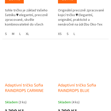
tohle tričko je základ Vašeho
Originální precizně zpracované
šatníku ♥ elegantní, precizně
kojicí tričko ♥ Elegantní,
zpracované, skvěle
originální, praktické a
kombinovatelné do všech
nenáročné na údržbu Öko-Tex
outfitů překládaný spodní díl
certifikace – třída 1 – vhodné
uzpůsobený pro snadné kojení
S
M
L
XL
pro děti do 3 let materiál: BIO...
XS
S
L
nenáročné...
Adaptivní tričko Sofia
Adaptivní tričko Sofia
RAINDROPS CARMINE
RAINDROPS BLUE
Skladem
(3 ks)
Skladem
(4 ks)