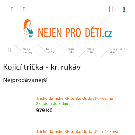
Přejít
NÁKUP
na
obsah
KOŠÍK
Vše pro
Kojicí
Kojicí
PODLE
Kojicí trička - kr.
Domů
maminky
oblečení
trička
STŘIHU
rukáv
Kojicí trička - kr. rukáv
Nejprodávanější
Tričko dámské KR tenké Outlast® - černá
Skladem do 3 dnů
979 Kč
Tričko dámské KR tenké Outlast® - oříšková