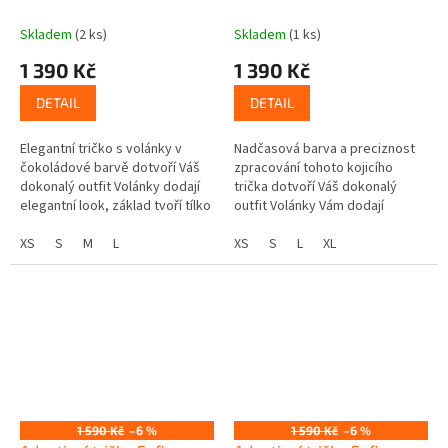
Skladem
(2 ks)
Skladem
(1 ks)
1 390 Kč
1 390 Kč
DETAIL
DETAIL
Elegantní tričko s volánky v
Nadčasová barva a preciznost
čokoládové barvě dotvoří Váš
zpracování tohoto kojicího
dokonalý outfit Volánky dodají
trička dotvoří Váš dokonalý
elegantní look, základ tvoří tílko
outfit Volánky Vám dodají
= vzdušný příjemný letní kousek
elegantní look, a zpracování
Zpracování umožní...
XS
S
M
L
umožní diskrétní a pohodlné
XS
S
L
XL
kojení...
1 590 Kč
–6 %
1 590 Kč
–6 %