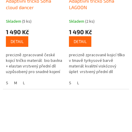
Adaptivní tričko Sofia
Adaptivní tričko Sofia
cloud dancer
LAGOON
Skladem
(5 ks)
Skladem
(2 ks)
1 490 Kč
1 490 Kč
DETAIL
DETAIL
precizně zpracované české
precizně zpracované kojicí tílko
kojicí tričko materiál: bio bavlna
v tmavě tyrkysové barvě
+ elastan vrstvený přední díl
materiál: kvalitní viskózový
uzpůsobený pro snadné kojení
úplet vrstvený přední díl
nenáročné na údržbu, praktické
uzpůsobený pro snadné kojení
a elegantní Pečlivě...
S
M
L
nenáročné na údržbu Výška...
S
L