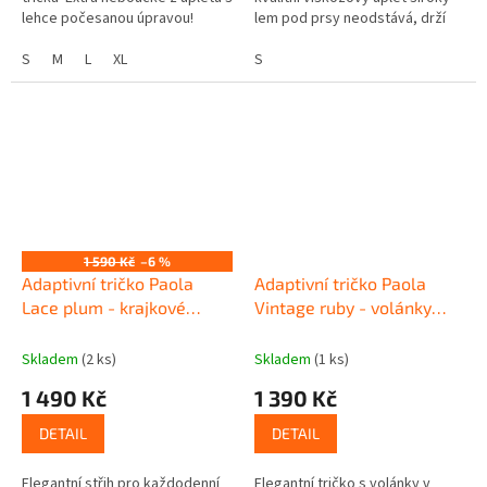
lehce počesanou úpravou!
lem pod prsy neodstává, drží
Elegantní, praktické a
fazónu a současně je
nenáročné na údržbu...
S
M
L
XL
designovým prvkem snadný
S
přístup...
1 590 Kč
–6 %
Adaptivní tričko Paola
Adaptivní tričko Paola
Lace plum - krajkové
Vintage ruby - volánky
volánky
krajka
Skladem
(2 ks)
Skladem
(1 ks)
1 490 Kč
1 390 Kč
DETAIL
DETAIL
Elegantní střih pro každodenní
Elegantní tričko s volánky v