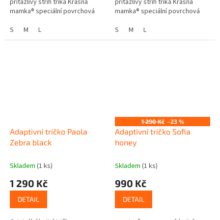
přitažlivý střih trika Krásná
přitažlivý střih trika Krásná
mamka® speciální povrchová
mamka® speciální povrchová
úprava CityZen® tričko odolá
úprava CityZen® tričko odolá
nečistotám nebude na Vás
S
M
L
nečistotám nebude na Vás
S
M
L
vidět...
vidět...
1 290 Kč
–23 %
Adaptivní tričko Paola
Adaptivní tričko Sofia
Zebra black
honey
Skladem
(1 ks)
Skladem
(1 ks)
1 290 Kč
990 Kč
DETAIL
DETAIL