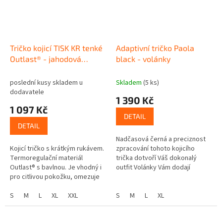
Tričko kojicí TISK KR tenké
Adaptivní tričko Paola
Outlast® - jahodová
black - volánky
kytičky
poslední kusy skladem u
Skladem
(5 ks)
dodavatele
1 390 Kč
1 097 Kč
DETAIL
DETAIL
Nadčasová černá a preciznost
Kojicí tričko s krátkým rukávem.
zpracování tohoto kojicího
Termoregulační materiál
trička dotvoří Váš dokonalý
Outlast® s bavlnou. Je vhodný i
outfit Volánky Vám dodají
pro citlivou pokožku, omezuje
elegantní look, a zpracování
nadměrné pocení UV ochranný
umožní diskrétní a pohodlné
faktor 50+. Skvěle sedí,...
S
M
L
XL
XXL
kojení...
S
M
L
XL