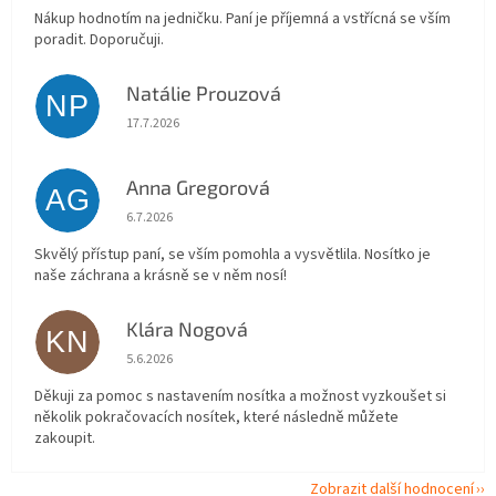
Nákup hodnotím na jedničku. Paní je příjemná a vstřícná se vším
poradit. Doporučuji.
Natálie Prouzová
NP
Hodnocení obchodu je 5 z 5 hvězdiček.
17.7.2026
Anna Gregorová
AG
Hodnocení obchodu je 5 z 5 hvězdiček.
6.7.2026
Skvělý přístup paní, se vším pomohla a vysvětlila. Nosítko je
naše záchrana a krásně se v něm nosí!
Klára Nogová
KN
Hodnocení obchodu je 5 z 5 hvězdiček.
5.6.2026
Děkuji za pomoc s nastavením nosítka a možnost vyzkoušet si
několik pokračovacích nosítek, které následně můžete
zakoupit.
Zobrazit další hodnocení