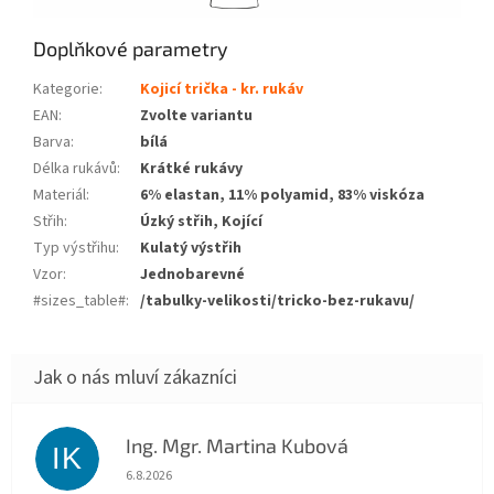
Doplňkové parametry
Kategorie
:
Kojicí trička - kr. rukáv
EAN
:
Zvolte variantu
Barva
:
bílá
Délka rukávů
:
Krátké rukávy
Materiál
:
6% elastan, 11% polyamid, 83% viskóza
Střih
:
Úzký střih, Kojící
Typ výstřihu
:
Kulatý výstřih
Vzor
:
Jednobarevné
#sizes_table#
:
/tabulky-velikosti/tricko-bez-rukavu/
Ing. Mgr. Martina Kubová
IK
Hodnocení obchodu je 5 z 5 hvězdiček.
6.8.2026