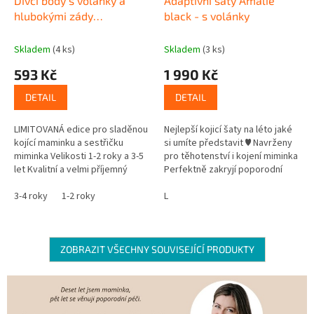
Dívčí body s volánky a
Adaptivní šaty Amalie
hlubokými zády
black - s volánky
BIOBAVLNA+MODAL black
Skladem
(4 ks)
Skladem
(3 ks)
593 Kč
1 990 Kč
DETAIL
DETAIL
LIMITOVANÁ edice pro sladěnou
Nejlepší kojicí šaty na léto jaké
kojící maminku a sestřičku
si umíte představit ♥ Navrženy
miminka Velikosti 1-2 roky a 3-5
pro těhotenství i kojení miminka
let Kvalitní a velmi příjemný
Perfektně zakryjí poporodní
BAVLNĚNÝ úplet s MODALem
bříško i větší boky Skvěle se
Rozměrová stálost a...
3-4 roky
1-2 roky
kombinují a jsou...
L
ZOBRAZIT VŠECHNY SOUVISEJÍCÍ PRODUKTY