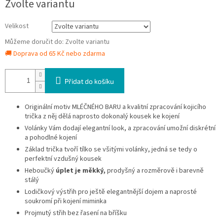
Zvolte variantu
cena:
Velikost
Můžeme doručit do:
Zvolte variantu
🚚 Doprava od 65 Kč nebo zdarma
Přidat do košíku
Originální motiv MLÉČNÉHO BARU a kvalitní zpracování kojicího
trička z něj dělá naprosto dokonalý kousek ke kojení
Volánky Vám dodají elegantní look, a zpracování umožní diskrétní
a pohodlné kojení
Základ trička tvoří tílko se všitými volánky, jedná se tedy o
perfektní vzdušný kousek
Heboučký
úplet je měkký,
prodyšný a rozměrově i barevně
stálý
Lodičkový výstřih pro ještě elegantnější dojem a naprosté
soukromí při kojení miminka
Projmutý střih bez řasení na bříšku