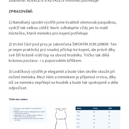
diskrétně. KDEKOLIV a KDYKOLIV miminko potřebuje.
ZPRACOVÁNÍ:
1) Namáhaný spodní výstřih jsme kvalitně olemovali paspulkou,
vydrží tak velkou zátěž. Navíc odhalujete vždy jen to malé
místečko, které miminko pro kojení potřebuje.
2) Vrchní část pod prsy je zakončena ŠIROKÝM 3CM LEMEM. Ten
je nejen praktický pro snadný přístup ke kojení, ale právě díky
své šíři krásně vrátí top na obvod hrudníku. Tričko tak dělá
krásnou postavu - i s poporodním bříškem.
3) Lodičkový výstřih je elegantní a bude Vám skvěle sloužit při
nošení miminka. Mezi Vámi a miminkem je příjemná vrstva, díky
níž se miminko nepřilepí na hrudník a bude tak spokojeně a déle
odpočívat.