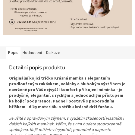
Popis
Hodnocení
Diskuze
Detailní popis produktu
Originální kojicí tričko Krásná mamka s elegantním
prodlouženým rukávkem, volánky a hlubokým výstřihem je
navržené pro Váš nejvyšší komfort při kojení miminka - je
prodyšné, elegantní, s rychlým a jednoduchým přístupem
ke kojicí podprsence. Padne i postavě s poporodním
bříškem - díky materiálu a střihu krásně drží fazónu.
Je ušité s opravdovým zájmem, s využitím zkušeností vlastních i
dalších kojících maminek. Věřím, že s ním budete stoprocentně
spokojena. Kojit můžete elegantně, pohodlně a naprosto