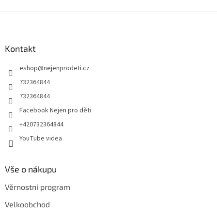
Z
á
p
a
Kontakt
t
eshop
@
nejenprodeti.cz
í
732364844
732364844
Facebook Nejen pro děti
+420732364844
YouTube videa
Vše o nákupu
Věrnostní program
Velkoobchod