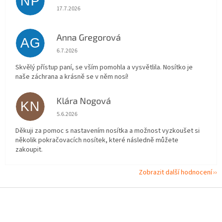
NP
Hodnocení obchodu je 5 z 5 hvězdiček.
17.7.2026
Anna Gregorová
AG
Hodnocení obchodu je 5 z 5 hvězdiček.
6.7.2026
Skvělý přístup paní, se vším pomohla a vysvětlila. Nosítko je
naše záchrana a krásně se v něm nosí!
Klára Nogová
KN
Hodnocení obchodu je 5 z 5 hvězdiček.
5.6.2026
Děkuji za pomoc s nastavením nosítka a možnost vyzkoušet si
několik pokračovacích nosítek, které následně můžete
zakoupit.
Zobrazit další hodnocení
Z
á
p