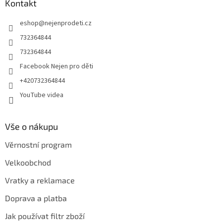
a
Kontakt
t
eshop
@
nejenprodeti.cz
í
732364844
732364844
Facebook Nejen pro děti
+420732364844
YouTube videa
Vše o nákupu
Věrnostní program
Velkoobchod
Vratky a reklamace
Doprava a platba
Jak používat filtr zboží