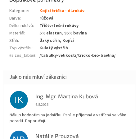
Kategorie
:
Kojící trička - dl.rukáv
Barva
:
růžová
Délka rukávů
:
Tříčtvrteční rukávy
Materiál
:
5% elastan, 95% bavlna
Střih
:
Úzký střih, Kojící
Typ výstřihu
:
Kulatý výstřih
#sizes_table#
:
/tabulky-velikosti/tricko-bio-bavlna/
Ing. Mgr. Martina Kubová
IK
Hodnocení obchodu je 5 z 5 hvězdiček.
6.8.2026
Nákup hodnotím na jedničku. Paní je příjemná a vstřícná se vším
poradit. Doporučuji.
Natálie Prouzová