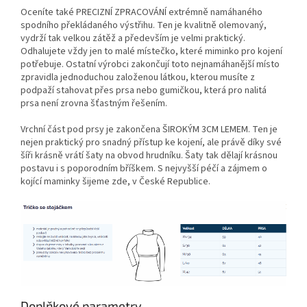
Oceníte také PRECIZNÍ ZPRACOVÁNÍ extrémně namáhaného
spodního překládaného výstřihu. Ten je kvalitně olemovaný,
vydrží tak velkou zátěž a především je velmi praktický.
Odhalujete vždy jen to malé místečko, které miminko pro kojení
potřebuje. Ostatní výrobci zakončují toto nejnamáhanější místo
zpravidla jednoduchou založenou látkou, kterou musíte z
podpaží stahovat přes prsa nebo gumičkou, která pro nalitá
prsa není zrovna šťastným řešením.
Vrchní část pod prsy je zakončena ŠIROKÝM 3CM LEMEM. Ten je
nejen praktický pro snadný přístup ke kojení, ale právě díky své
šíři krásně vrátí šaty na obvod hrudníku. Šaty tak dělají krásnou
postavu i s poporodním bříškem. S nejvyšší péčí a zájmem o
kojící maminky šijeme zde, v České Republice.
Doplňkové parametry