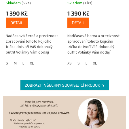
Skladem
(5 ks)
Skladem
(1 ks)
1 390 Kč
1 390 Kč
DETAIL
DETAIL
Nadčasová černá a preciznost
Nadčasová barva a preciznost
zpracování tohoto kojicího
zpracování tohoto kojicího
trička dotvoří Váš dokonalý
trička dotvoří Váš dokonalý
outfit Volánky Vám dodají
outfit Volánky Vám dodají
elegantní look, a zpracování
elegantní look, a zpracování
umožní diskrétní a pohodlné
S
M
L
XL
umožní diskrétní a pohodlné
XS
S
L
XL
kojení...
kojení...
ZOBRAZIT VŠECHNY SOUVISEJÍCÍ PRODUKTY