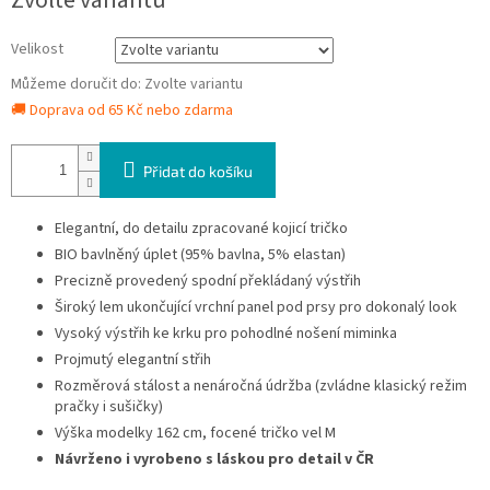
Zvolte variantu
cena:
Velikost
Můžeme doručit do:
Zvolte variantu
🚚 Doprava od 65 Kč nebo zdarma
Přidat do košíku
Elegantní, do detailu zpracované kojicí tričko
BIO bavlněný úplet (95% bavlna, 5% elastan)
Precizně provedený spodní překládaný výstřih
Široký lem ukončující vrchní panel pod prsy pro dokonalý look
Vysoký výstřih ke krku pro pohodlné nošení miminka
Projmutý elegantní střih
Rozměrová stálost a nenáročná údržba (zvládne klasický režim
pračky i sušičky)
Výška modelky 162 cm, focené tričko vel M
Návrženo i vyrobeno s láskou pro detail v ČR