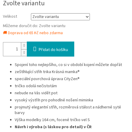
Zvolte variantu
cena:
Velikost
Můžeme doručit do:
Zvolte variantu
🚚 Doprava od 65 Kč nebo zdarma
Přidat do košíku
Spojení toho nejlepšího, co si v období kojení můžete dopřát
zeštíhlující střih trika Krásná mamka®
speciální povrchová úprava CityZen®
tričko odolá nečistotám
nebude na Vás vidět pot
vysoký výstřih pro pohodlné nošení miminka
projmutý elegantní střih, rozměrová stálost a nádherné syté
barvy
Výška modelky 164 cm, focené tričko vel S
Návrh i výroba (s láskou pro detail) v ČR