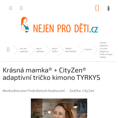
Přejít
NÁKUP
na
obsah
KOŠÍK
Krásná
mamka® +
Vše pro
Kojicí
Kojicí
PODLE
CityZen®
Domů
CityZen
maminky
oblečení
trička
MATERIÁLU
adaptivní
tričko kimono
TYRKYS
Krásná mamka® + CityZen®
adaptivní tričko kimono TYRKYS
Průměrné
Neohodnoceno
Podrobnosti hodnocení
Značka:
CityZen
hodnocení
produktu
je
0,0
z