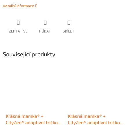
Detailní informace
ZEPTAT SE
HLÍDAT
SDÍLET
Související produkty
Krásná mamka® +
Krásná mamka® +
CityZen® adaptivní tričko
CityZen® adaptivní tričko
tyrkysové
malina