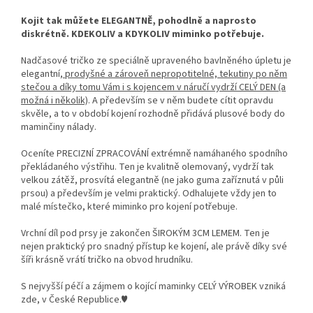
Kojit tak můžete ELEGANTNĚ, pohodlně a naprosto
diskrétně. KDEKOLIV a KDYKOLIV miminko potřebuje.
Nadčasové tričko ze speciálně upraveného bavlněného úpletu je
elegantní
, prodyšné a zároveň nepropotitelné, tekutiny po něm
stečou a díky tomu Vám i s kojencem v náručí vydrží CELÝ DEN (a
možná i několik)
. A především se v něm budete cítit opravdu
skvěle, a to v období kojení rozhodně přidává plusové body do
maminčiny nálady.
Oceníte PRECIZNÍ ZPRACOVÁNÍ extrémně namáhaného spodního
překládaného výstřihu. Ten je kvalitně olemovaný, vydrží tak
velkou zátěž, prosvítá elegantně (ne jako guma zaříznutá v půli
prsou) a především je velmi praktický. Odhalujete vždy jen to
malé místečko, které miminko pro kojení potřebuje.
Vrchní díl pod prsy je zakončen ŠIROKÝM 3CM LEMEM. Ten je
nejen praktický pro snadný přístup ke kojení, ale právě díky své
šíři krásně vrátí tričko na obvod hrudníku.
S nejvyšší péčí a zájmem o kojící maminky CELÝ VÝROBEK vzniká
zde, v České Republice.♥