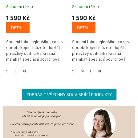
Skladem
(4 ks)
Skladem
(2 ks)
1 590 Kč
1 590 Kč
DETAIL
DETAIL
Spojení toho nejlepšího, co si v
Spojení toho nejlepšího, co si v
období kojení můžete dopřát
období kojení můžete dopřát
přitažlivý střih trika Krásná
přitažlivý střih trika Krásná
mamka® speciální povrchová
mamka® speciální povrchová
úprava CityZen® tričko odolá
úprava CityZen® tričko odolá
nečistotám nebude na...
S
L
XL
nečistotám nebude na Vás
S
M
L
XL
vidět...
ZOBRAZIT VŠECHNY SOUVISEJÍCÍ PRODUKTY