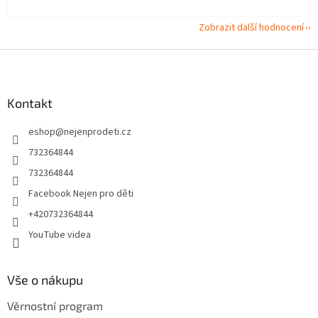
Zobrazit další hodnocení
Z
á
p
a
Kontakt
t
eshop
@
nejenprodeti.cz
í
732364844
732364844
Facebook Nejen pro děti
+420732364844
YouTube videa
Vše o nákupu
Věrnostní program