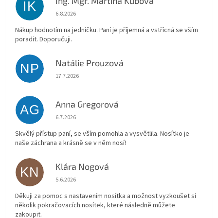
Ing. Mgr. Martina Kubová
IK
Hodnocení obchodu je 5 z 5 hvězdiček.
6.8.2026
Nákup hodnotím na jedničku. Paní je příjemná a vstřícná se vším
poradit. Doporučuji.
Natálie Prouzová
NP
Hodnocení obchodu je 5 z 5 hvězdiček.
17.7.2026
Anna Gregorová
AG
Hodnocení obchodu je 5 z 5 hvězdiček.
6.7.2026
Skvělý přístup paní, se vším pomohla a vysvětlila. Nosítko je
naše záchrana a krásně se v něm nosí!
Klára Nogová
KN
Hodnocení obchodu je 5 z 5 hvězdiček.
5.6.2026
Děkuji za pomoc s nastavením nosítka a možnost vyzkoušet si
několik pokračovacích nosítek, které následně můžete
zakoupit.