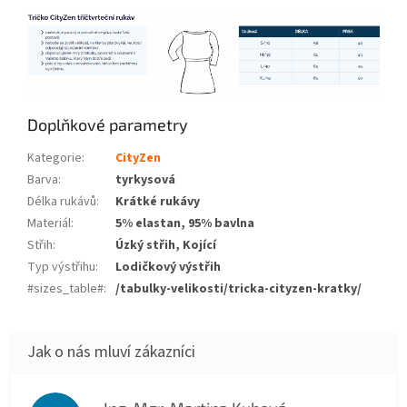
Doplňkové parametry
Kategorie
:
CityZen
Barva
:
tyrkysová
Délka rukávů
:
Krátké rukávy
Materiál
:
5% elastan, 95% bavlna
Střih
:
Úzký střih, Kojící
Typ výstřihu
:
Lodičkový výstřih
#sizes_table#
:
/tabulky-velikosti/tricka-cityzen-kratky/