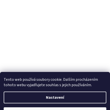
Tento web používá soubory cookie. Dalším procházením
tohoto webu vyjadřujete souhlas s jejich používáním.
Nastavení
Vytvořil Shoptet