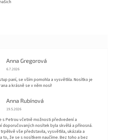
našich
Anna Gregorová
Hodnocení obchodu je 5 z 5 hvězdiček.
6.7.2026
stup paní, se vším pomohla a vysvětlila. Nosítko je
ana a krásně se v něm nosí!
Anna Rubínová
Hodnocení obchodu je 5 z 5 hvězdiček.
19.5.2026
e s Petrou včetně možnosti předvedení a
í doporučovaných nosítek byla skvělá a přínosná.
trpělivě vše představila, vysvětlila, ukázala a
a to, že se s nosítkem naučíme. Bez toho a bez