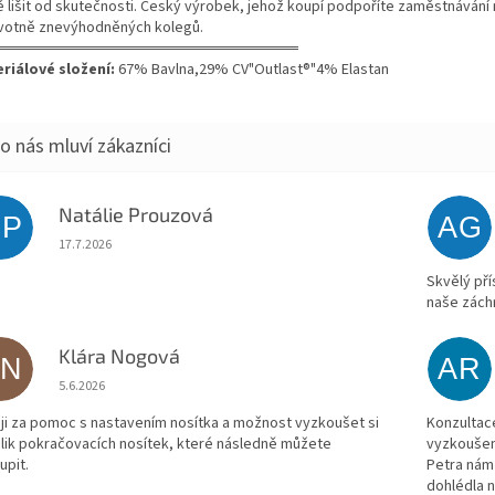
ě lišit od skutečnosti. Český výrobek, jehož koupí podpoříte zaměstnávání 
votně znevýhodněných kolegů.
═══════════════════════════
riálové složení:
67% Bavlna,29% CV"Outlast®"4% Elastan
Natálie Prouzová
NP
AG
Hodnocení obchodu je 5 z 5 hvězdiček.
17.7.2026
Skvělý pří
naše záchr
Klára Nogová
KN
AR
Hodnocení obchodu je 5 z 5 hvězdiček.
5.6.2026
ji za pomoc s nastavením nosítka a možnost vyzkoušet si
Konzultac
lik pokračovacích nosítek, které následně můžete
vyzkoušen
upit.
Petra nám 
dohlédla n