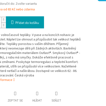
oručit do:
Zvolte variantu
va od 65 Kč nebo zdarma
Přidat do košíku
volnočasové tepláky. V pase a na koncích nohavic je
plet. Náplet lze ohrnout a přizpůsobit tak velikost tepláků
ěte. Tepláky porostou s vaším dítětem. Příjemný
 který neomezuje děti při žádných aktivitách. Bavlněný
ermoregulačním materiálem Outlast®. Smykový Outlast® -
adký, z rubu má smyčky. Dokáže efektivně pracovat s
i změnami. Poskytuje termoregulaci a teplotní komfort.
teriál, střih se přizpůsobí více velikostem. Nažehlené
které netlačí a naškrábou. Dostupné ve velikosti 62 - 86.
zpracování. Česká výroba
informace
ZEPTAT SE
HLÍDAT
SDÍLET