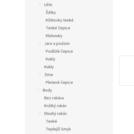
n
Léto
e
Šátky
l
Kšiltovky tenké
Tenké čepice
Klobouky
Jaro a podzim
Podšité čepice
Kukly
Kukly
Zima
Pletené čepice
Body
Bez rukávu
Krátký rukáv
Dlouhý rukáv
Tenké
Teplejší Smyk