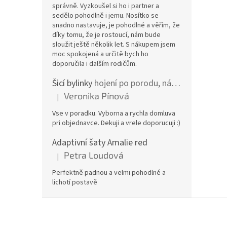
správně. Vyzkoušel si ho i partner a
sedělo pohodlně i jemu. Nosítko se
snadno nastavuje, je pohodlné a věřím, že
díky tomu, že je rostoucí, nám bude
sloužit ještě několik let. S nákupem jsem
moc spokojená a určitě bych ho
doporučila i dalším rodičům.
Šicí bylinky
hojení po porodu, nástřih a jizvy
Veronika Pínová
|
Hodnocení produktu je 5 z 5 hvězdiček.
Vse v poradku. Vyborna a rychla domluva
pri objednavce. Dekuji a vrele doporucuji :)
Adaptivní šaty Amalie red
Petra Loudová
|
Hodnocení produktu je 5 z 5 hvězdiček.
Perfektně padnou a velmi pohodlné a
lichotí postavě
Z
á
p