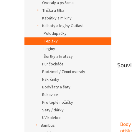
Overaly a pyžama
Trička a tílka
Kabátky a mikiny
Kalhoty a legíny Outlast
Polodupačky
Tepláky
Legíny
Šortky a kraťasy
Punčocháče
Souvi
Podzimní / Zimní overaly
Nákrčníky
Bodyšaty a šaty
Rukavice
Pro teplé nožičky
Sety / dárky
UV kolekce
Body 
Bambus
oříšk