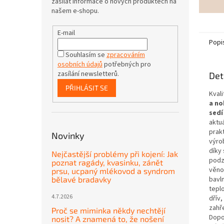
zasílat informace o nových produktech na
našem e-shopu.
E-mail
Popi
Souhlasím se
zpracováním
osobních údajů
potřebných pro
zasílání newsletterů.
Det
PŘIHLÁSIT SE
Kvali
a no
sedí
aktu
prakt
Novinky
výro
díky 
Nejčastější problémy při kojení: Jak
podz
poznat ragády, kvasinku, zánět
věno
prsu, ucpaný mlékovod a syndrom
bavl
bělavé bradavky
tepl
4.7.2026
dřív,
zahře
Proč se miminka někdy nechtějí
Dopo
nosit? A znamená to, že nošení