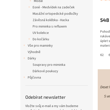
Modal
Eoné - Medvídek na zadeček
Masážní ortopedické podložky
548
Závěsná kolébka - Hacka
Pro miminka s refluxem
Pohod
UV kolekce
rukáve
Do kočárku
úplet 
Vše pro maminky
materi
materi
Výhodně
udržuj
62
Dárky
Regula
Soupravy pro miminka
Dárkové poukazy
Půjčovna
Odebírat newsletter
Vložte svůj e-mail a my vám budeme