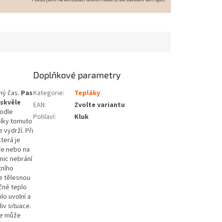
Doplňkové parametry
ný čas.
Pas
Kategorie
:
Tepláky
 skvěle
EAN
:
Zvolte variantu
podle
Pohlaví
:
Kluk
Díky tomuto
 vydrží. Při
terá je
aře nebo na
nic nebrání
tního
e tělesnou
čné teplo
lo uvolní a
iv situace.
se může