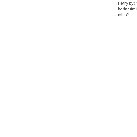
Petry bych
hodnotím 
místě!