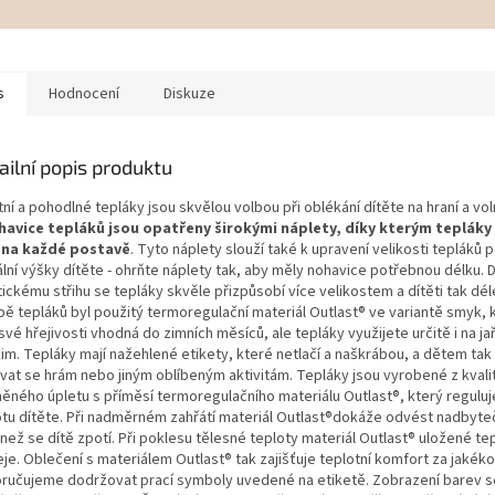
s
Hodnocení
Diskuze
ailní popis produktu
tní a pohodlné tepláky jsou skvělou volbou při oblékání dítěte na hraní a vol
havice tepláků jsou opatřeny širokými náplety, díky kterým tepláky
 na každé postavě
. Tyto náplety slouží také k upravení velikosti tepláků 
ální výšky dítěte - ohrňte náplety tak, aby měly nohavice potřebnou délku. 
ickému střihu se tepláky skvěle přizpůsobí více velikostem a dítěti tak déle
bě tepláků byl použitý termoregulační materiál Outlast® ve variantě smyk, k
své hřejivosti vhodná do zimních měsíců, ale tepláky využijete určitě i na j
im. Tepláky mají nažehlené etikety, které netlačí a naškrábou, a dětem tak 
vat se hrám nebo jiným oblíbeným aktivitám. Tepláky jsou vyrobené z kvali
něného úpletu s příměsí termoregulačního materiálu Outlast®, který reguluj
otu dítěte. Při nadměrném zahřátí materiál Outlast®dokáže odvést nadbyte
 než se dítě zpotí. Při poklesu tělesné teploty materiál Outlast® uložené tep
je. Oblečení s materiálem Outlast® tak zajišťuje teplotní komfort za jakékol
ručujeme dodržovat prací symboly uvedené na etiketě. Zobrazení barev 