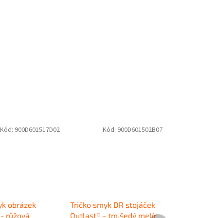
Kód:
900D601517D02
Kód:
900D601502B07
k obrázek
Tričko smyk DR stojáček
 - růžová
Outlast® - tm.šedý melír