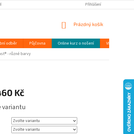
ÍNKY
PODMÍNKY OCHRANY OSOBNÍCH ÚDAJŮ (GDPR)
Přihlášení
MOJE OBJEDN
NÁKUPNÍ
Prázdný košík
KOŠÍK
bní odběr
Půjčovna
Online kurz o nošení
VIDEONÁVODY
st® - různé barvy
460 Kč
e variantu