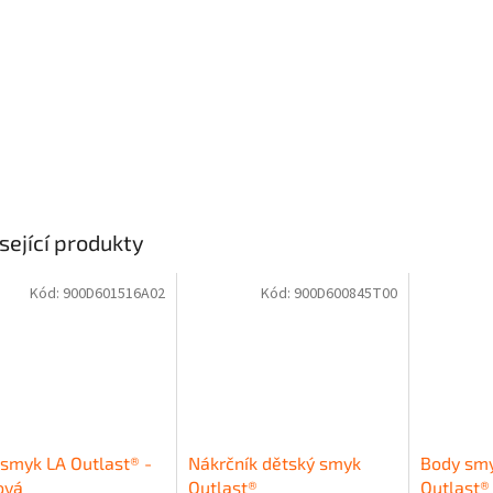
sející produkty
Kód:
900D601516A02
Kód:
900D600845T00
smyk LA Outlast® -
Nákrčník dětský smyk
Body smy
ová
Outlast®
Outlast®