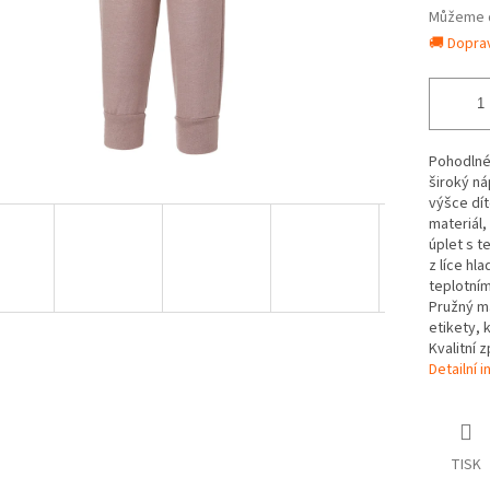
Můžeme d
🚚 Dopra
Pohodlné 
široký ná
výšce dít
materiál,
úplet s t
z líce hl
teplotním
Pružný ma
etikety, 
Kvalitní 
Detailní 
TISK