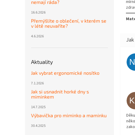
mírn
nemají ráda?
zdra
16.6.2026
═══
Mate
Přemýšlíte o oblečení, v kterém se
v létě neuvaříte?
4.6.2026
Aktuality
Jak vybrat ergonomické nosítko
7.1.2026
Jak si usnadnit horké dny s
miminkem
14.7.2025
Děku
Výbavička pro miminko a maminku
něko
30.4.2025
zako