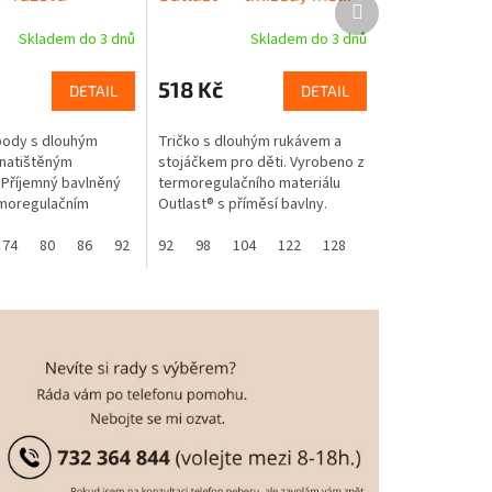
Další
produkt
Skladem do 3 dnů
Skladem do 3 dnů
518 Kč
DETAIL
DETAIL
body s dlouhým
Tričko s dlouhým rukávem a
natištěným
stojáčkem pro děti. Vyrobeno z
Příjemný bavlněný
termoregulačního materiálu
rmoregulačním
Outlast® s příměsí bavlny.
 Outlast®. Příměs
Smykový Outlast®, vhodný do
utlast®, který
74
80
86
92
chladnějšího počasí. Vhodný i
92
98
104
122
128
lotní komfort....
pro...