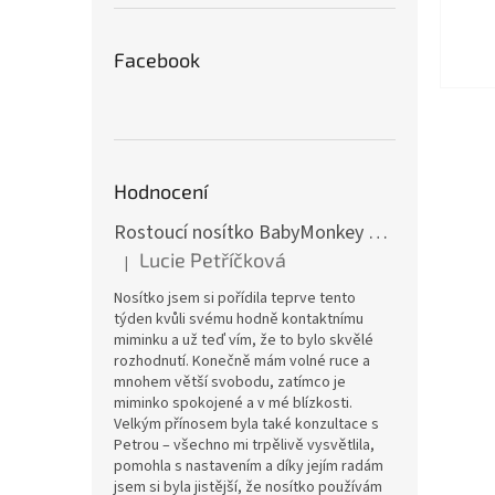
Facebook
Hodnocení
Rostoucí nosítko BabyMonkey Original Essential - khaki zelené
Lucie Petříčková
|
Hodnocení produktu je 5 z 5 hvězdiček.
Nosítko jsem si pořídila teprve tento
týden kvůli svému hodně kontaktnímu
miminku a už teď vím, že to bylo skvělé
rozhodnutí. Konečně mám volné ruce a
mnohem větší svobodu, zatímco je
miminko spokojené a v mé blízkosti.
Velkým přínosem byla také konzultace s
Petrou – všechno mi trpělivě vysvětlila,
pomohla s nastavením a díky jejím radám
jsem si byla jistější, že nosítko používám