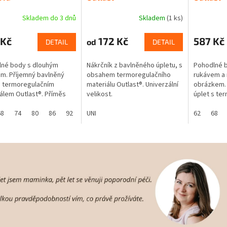
Skladem do 3 dnů
Skladem
(1 ks)
 Kč
172 Kč
587 Kč
od
DETAIL
DETAIL
lné body s dlouhým
Nákrčník z bavlněného úpletu, s
Pohodlné 
m. Příjemný bavlněný
obsahem termoregulačního
rukávem a 
s termoregulačním
materiálu Outlast®. Univerzální
obrázkem. 
álem Outlast®. Příměs
velikost.
úplet s te
álu Outlast®, který
materiálem
e teplotní komfort.
68
74
80
86
92
UNI
materiálu O
62
68
ce tělesné...
udržuje tep