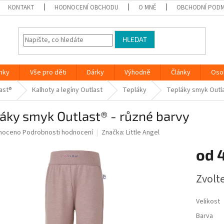
KONTAKT
HODNOCENÍ OBCHODU
O MNĚ
OBCHODNÍ PODM
HLEDAT
nky
Vše pro děti
Dárky
Výhodně
Články
Oso
ast®
Kalhoty a legíny Outlast
Tepláky
Tepláky smyk Outla
áky smyk Outlast® - různé barvy
né
noceno
Podrobnosti hodnocení
Značka:
Little Angel
ní
od
u
Měrná
Zvolt
cena:
ek.
Velikost
Barva