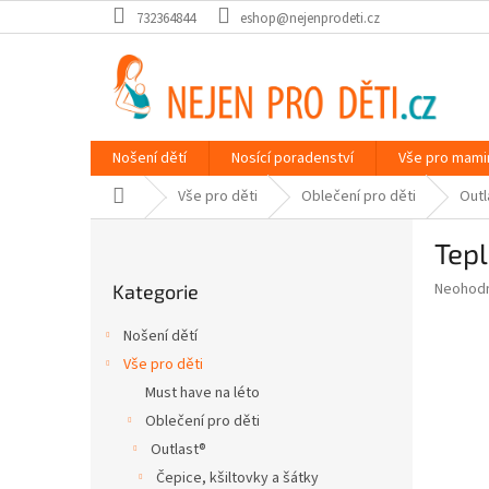
Přejít
732364844
eshop@nejenprodeti.cz
na
obsah
Nošení dětí
Nosící poradenství
Vše pro mami
Domů
Vše pro děti
Oblečení pro děti
Outl
P
Tepl
o
Přeskočit
s
Průměr
Neohod
Kategorie
kategorie
t
hodnoce
r
produkt
Nošení dětí
a
je
Vše pro děti
0,0
n
z
Must have na léto
n
5
í
Oblečení pro děti
hvězdič
p
Outlast®
a
Čepice, kšiltovky a šátky