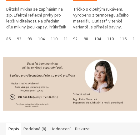
Dětská mikina se zapínáním na
Tričko s dlouhým rukávem.
zip. Efektní reflexní prvky pro
Vyrobeno z termoregulačního
lepší viditelnost. Na předním
materiálu Outlast® v tenké
díle mikiny jsou kapsy. Průkrčník
variantě, s příměsí bavlny.
mikiny je zakončený módním
Vhodný i pro citlivou pokožku,
stojáčkem. Reflexní...
86
92
98
104
110
116
omezuje pocení. Skvěle sedí,
92
122
98
128
104
110
116
122
nevytahá...
Popis
Podobné (8)
Hodnocení
Diskuze