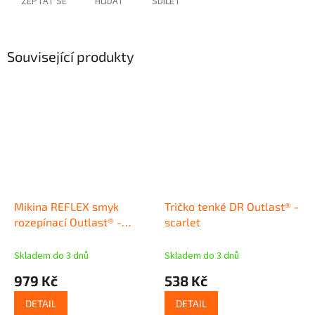
ZEPTAT SE
HLÍDAT
SDÍLET
Související produkty
Mikina REFLEX smyk
Tričko tenké DR Outlast® -
rozepínací Outlast® -
scarlet
scarlet
Skladem do 3 dnů
Skladem do 3 dnů
979 Kč
538 Kč
DETAIL
DETAIL