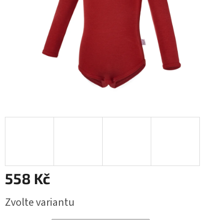
558 Kč
Měrná
Zvolte variantu
cena: