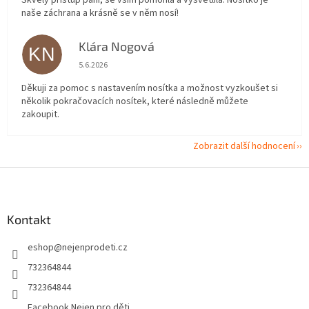
naše záchrana a krásně se v něm nosí!
Klára Nogová
KN
Hodnocení obchodu je 5 z 5 hvězdiček.
5.6.2026
Děkuji za pomoc s nastavením nosítka a možnost vyzkoušet si
několik pokračovacích nosítek, které následně můžete
zakoupit.
Zobrazit další hodnocení
Z
á
p
a
Kontakt
t
eshop
@
nejenprodeti.cz
í
732364844
732364844
Facebook Nejen pro děti