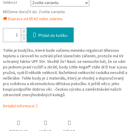
Velikost
Můžeme doručit do:
Zvolte variantu
🚚 Doprava od 65 Kč nebo zdarma
Přidat do košíku
Tohle je bodýčko, které bude vašemu miminku regulovat tělesnou
teplotu a zároveň ho ochrání před slunečním zářením, protože má UV
ochranný faktor UPF 50+. Skvělé že? Navíc se nemusíte bát, že se vám
po jednom praní rozšíří a zkrátí, body Little Angel® stále drží tvar a jsou
pružná, vydrží několik velikostí. Nažehlená velikostní cedulka nesvědí a
neškrábe. Tohle body je z materiálu, který je vhodný a doporučovaný
pro svědivou a ekzematickou dětskou pokožku. A ještě něco: jeho
koupí podpoříte dobrou věc - českou výrobu a zaměstnávání našich
zdravotně znevýhodněných kolegů.
Detailní informace