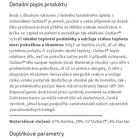
Detailní popis produktu
Body s dlouhým rukávem z tenkého bavlněného úpletu s
materiálem Outlast® je jemné, pružné a velmi příjemné na dotek.
Díky pružnosti krásně přiléhá na tělíčko a nikde neodstává. U
krčku se zapíná na patent a usnadňuje tak oblékání. Outlast®
vytváří
ideální teplotní podmínky a udržuje stálou teplotu
mezi pokožkou a tkaninou
. Když se teplota zvýší, ať už díky
rychlému pohybu či zvýšením okolní teploty, Outlast® teplo
odebere dřív, než se pokožka začne potit. V případě ochlazení,
Outlast® tělu naopak teplotu dodá. Materiál je vhodný i pro děti s
problematickou pokožkou, ať už se jedná o alergiky, či děti s
atopickým ekzémem. Nevyvolává alergické reakce a snižuje
riziko vzniku potniček. Bodýčko je vhodné jak do horkého, tak i
do proměnlivého počasí. Navíc má UV ochranný faktor UPF 50+.
Doporučujeme dodržovat prací symboly uvedené na etiketě.
Zobrazení barev se může mírně lišit od skutečnosti. Český
výrobek, jehož koupí podpoříte zaměstnávání našich zdravotně
znevýhodněných kolegů.
══════════════════════════════
Materiálové složení:
67% Bavlna, 29% CV"Outlast®",4% Elastan
Doplňkové parametry