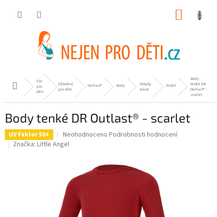
Přejít
NÁKUP
na
obsah
KOŠÍK
Body
Vše
Oblečení
Dlouhý
tenké DR
Domů
Outlast®
Body
Tenké
pro
pro děti
rukáv
Outlast® -
děti
scarlet
Body tenké DR Outlast® - scarlet
Průměrné
Neohodnoceno
Podrobnosti hodnocení
UV Faktor 50+
hodnocení
Značka:
Little Angel
produktu
je
0,0
z
5
hvězdiček.