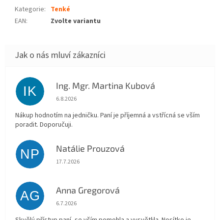
Kategorie
:
Tenké
EAN
:
Zvolte variantu
Ing. Mgr. Martina Kubová
IK
Hodnocení obchodu je 5 z 5 hvězdiček.
6.8.2026
Nákup hodnotím na jedničku. Paní je příjemná a vstřícná se vším
poradit. Doporučuji.
Natálie Prouzová
NP
Hodnocení obchodu je 5 z 5 hvězdiček.
17.7.2026
Anna Gregorová
AG
Hodnocení obchodu je 5 z 5 hvězdiček.
6.7.2026
Skvělý přístup paní, se vším pomohla a vysvětlila. Nosítko je