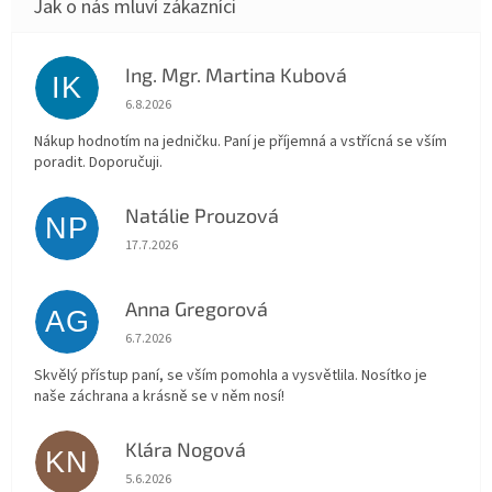
Ing. Mgr. Martina Kubová
IK
Hodnocení obchodu je 5 z 5 hvězdiček.
6.8.2026
Nákup hodnotím na jedničku. Paní je příjemná a vstřícná se vším
poradit. Doporučuji.
Natálie Prouzová
NP
Hodnocení obchodu je 5 z 5 hvězdiček.
17.7.2026
Anna Gregorová
AG
Hodnocení obchodu je 5 z 5 hvězdiček.
6.7.2026
Skvělý přístup paní, se vším pomohla a vysvětlila. Nosítko je
naše záchrana a krásně se v něm nosí!
Klára Nogová
KN
Hodnocení obchodu je 5 z 5 hvězdiček.
5.6.2026