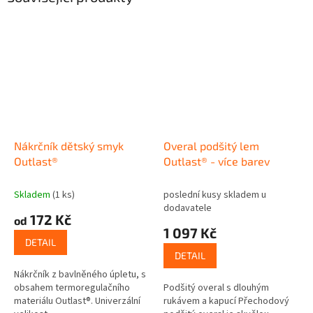
Nákrčník dětský smyk
Overal podšitý lem
Outlast®
Outlast® - více barev
Skladem
(1 ks)
poslední kusy skladem u
dodavatele
172 Kč
od
1 097 Kč
DETAIL
DETAIL
Nákrčník z bavlněného úpletu, s
obsahem termoregulačního
Podšitý overal s dlouhým
materiálu Outlast®. Univerzální
rukávem a kapucí Přechodový