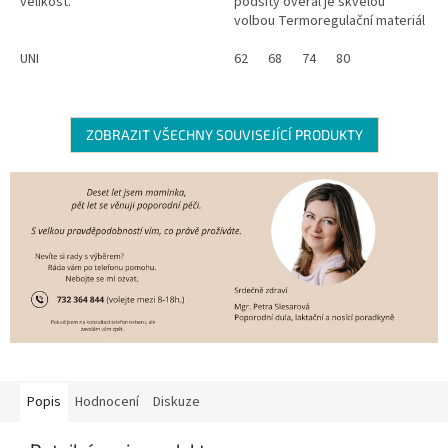
velikost.
podšitý overal je skvělou
volbou Termoregulační materiál
Outlast® s bavlnou Vhodný i pro
UNI
citlivou pokožku Omezuje
62
68
74
80
pocení...
ZOBRAZIT VŠECHNY SOUVISEJÍCÍ PRODUKTY
Popis
Hodnocení
Diskuze