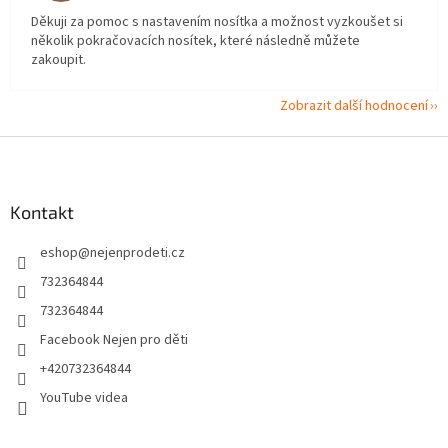
Děkuji za pomoc s nastavením nosítka a možnost vyzkoušet si
několik pokračovacích nosítek, které následně můžete
zakoupit.
Zobrazit další hodnocení
Z
á
p
a
Kontakt
t
eshop
@
nejenprodeti.cz
í
732364844
732364844
Facebook Nejen pro děti
+420732364844
YouTube videa