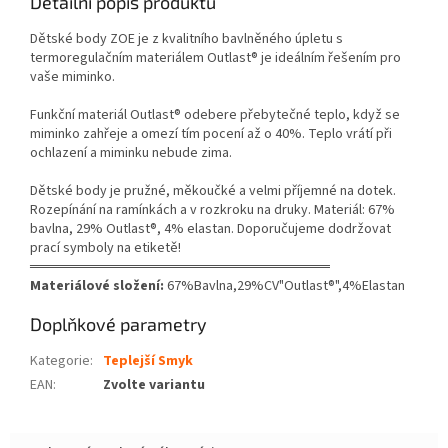
Detailní popis produktu
Dětské body ZOE je z kvalitního bavlněného úpletu s
termoregulačním materiálem Outlast® je ideálním řešením pro
vaše miminko.
Funkční materiál Outlast® odebere přebytečné teplo, když se
miminko zahřeje a omezí tím pocení až o 40%. Teplo vrátí při
ochlazení a miminku nebude zima.
Dětské body je pružné, měkoučké a velmi příjemné na dotek.
Rozepínání na ramínkách a v rozkroku na druky. Materiál: 67%
bavlna, 29% Outlast®, 4% elastan. Doporučujeme dodržovat
prací symboly na etiketě!
══════════════════════════════
Materiálové složení:
67%Bavlna,29%CV"Outlast®",4%Elastan
Doplňkové parametry
Kategorie
:
Teplejší Smyk
EAN
:
Zvolte variantu