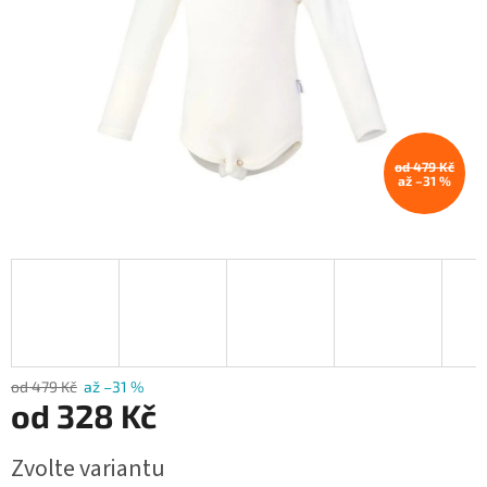
od 479 Kč
až –31 %
od 479 Kč
až –31 %
od
328 Kč
Měrná
Zvolte variantu
cena: