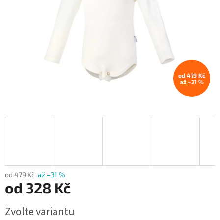
od 479 Kč
až –31 %
od 479 Kč
až –31 %
od
328 Kč
Měrná
Zvolte variantu
cena: