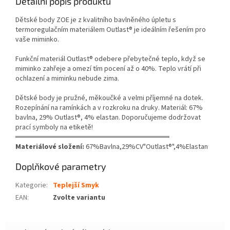
Detailní popis produktu
Dětské body ZOE je z kvalitního bavlněného úpletu s
termoregulačním materiálem Outlast® je ideálním řešením pro
vaše miminko.
Funkční materiál Outlast® odebere přebytečné teplo, když se
miminko zahřeje a omezí tím pocení až o 40%. Teplo vrátí při
ochlazení a miminku nebude zima.
Dětské body je pružné, měkoučké a velmi příjemné na dotek.
Rozepínání na ramínkách a v rozkroku na druky. Materiál: 67%
bavlna, 29% Outlast®, 4% elastan. Doporučujeme dodržovat
prací symboly na etiketě!
══════════════════════════════
Materiálové složení:
67%Bavlna,29%CV"Outlast®",4%Elastan
Doplňkové parametry
Kategorie
:
Teplejší Smyk
EAN
:
Zvolte variantu