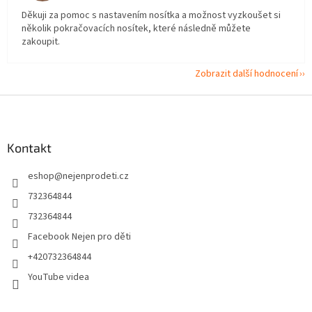
Děkuji za pomoc s nastavením nosítka a možnost vyzkoušet si
několik pokračovacích nosítek, které následně můžete
zakoupit.
Zobrazit další hodnocení
Z
á
p
a
Kontakt
t
eshop
@
nejenprodeti.cz
í
732364844
732364844
Facebook Nejen pro děti
+420732364844
YouTube videa