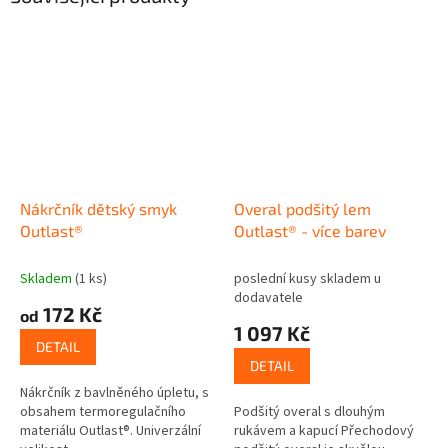
Nákrčník dětský smyk
Overal podšitý lem
Outlast®
Outlast® - více barev
Skladem
(1 ks)
poslední kusy skladem u
dodavatele
172 Kč
od
1 097 Kč
DETAIL
DETAIL
Nákrčník z bavlněného úpletu, s
obsahem termoregulačního
Podšitý overal s dlouhým
materiálu Outlast®. Univerzální
rukávem a kapucí Přechodový