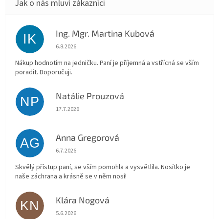
Ing. Mgr. Martina Kubová
IK
Hodnocení obchodu je 5 z 5 hvězdiček.
6.8.2026
Nákup hodnotím na jedničku. Paní je příjemná a vstřícná se vším
poradit. Doporučuji.
Natálie Prouzová
NP
Hodnocení obchodu je 5 z 5 hvězdiček.
17.7.2026
Anna Gregorová
AG
Hodnocení obchodu je 5 z 5 hvězdiček.
6.7.2026
Skvělý přístup paní, se vším pomohla a vysvětlila. Nosítko je
naše záchrana a krásně se v něm nosí!
Klára Nogová
KN
Hodnocení obchodu je 5 z 5 hvězdiček.
5.6.2026