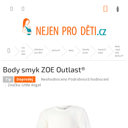
Přejít
NÁKUP
na
obsah
KOŠÍK
Body
Vše
Oblečení
Dlouhý
Teplejší
smyk
Domů
Outlast®
Body
pro
pro děti
rukáv
Smyk
ZOE
děti
Outlast®
Body smyk ZOE Outlast®
Průměrné
Neohodnoceno
Podrobnosti hodnocení
Tip
Doprodej
hodnocení
Značka:
Little Angel
produktu
je
0,0
z
5
hvězdiček.