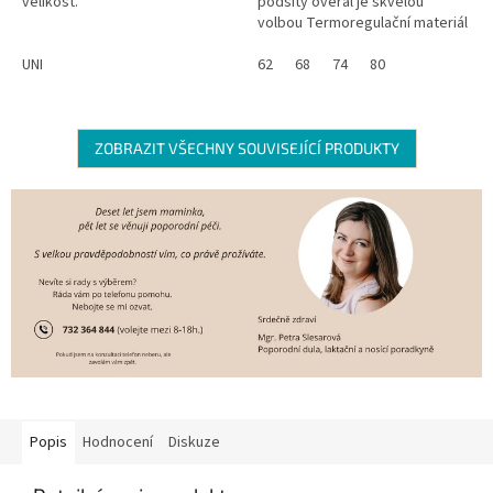
velikost.
podšitý overal je skvělou
volbou Termoregulační materiál
Outlast® s bavlnou Vhodný i pro
UNI
citlivou pokožku Omezuje
62
68
74
80
pocení...
ZOBRAZIT VŠECHNY SOUVISEJÍCÍ PRODUKTY
Popis
Hodnocení
Diskuze