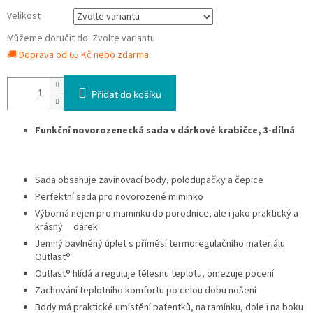
Velikost
Můžeme doručit do:
Zvolte variantu
🚚 Doprava od 65 Kč nebo zdarma
Přidat do košíku
Funkční novorozenecká sada v dárkové krabičce, 3-dílná
Sada obsahuje zavinovací body, polodupačky a čepice
Perfektní sada pro novorozené miminko
Výborná nejen pro maminku do porodnice, ale i jako praktický a
krásný dárek
Jemný bavlněný úplet s příměsí termoregulačního materiálu
Outlast®
Outlast® hlídá a reguluje tělesnu teplotu, omezuje pocení
Zachování teplotního komfortu po celou dobu nošení
Body má praktické umístění patentků, na ramínku, dole i na boku