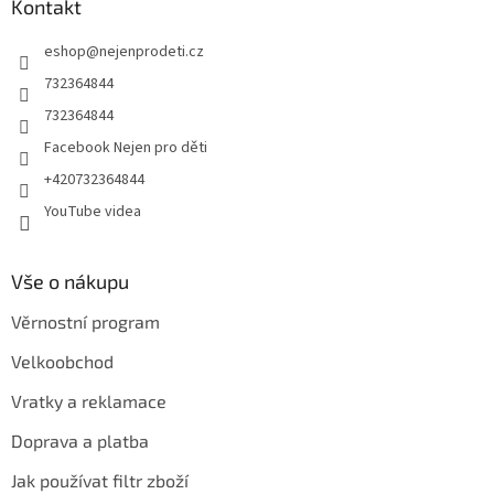
a
Kontakt
t
eshop
@
nejenprodeti.cz
í
732364844
732364844
Facebook Nejen pro děti
+420732364844
YouTube videa
Vše o nákupu
Věrnostní program
Velkoobchod
Vratky a reklamace
Doprava a platba
Jak používat filtr zboží