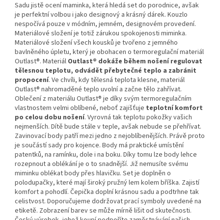
Sadu jistě ocení maminka, která hledá set do porodnice, avšak
je perfektní volbou i jako designový a krásný dárek. Kouzlo
nespočívá pouze v módním, jemném, designovém provedení.
Materiálové složení je totiž zárukou spokojenosti miminka.
Materiálové složení všech kousků je tvořeno z jemného
bavlněného úpletu, který je obohacen o termoregulační materiál
Outlast®. Materiál
Outlast® dokáže během nošení regulovat
tělesnou teplotu, odvádět přebytečné teplo a zabránit
propocení
. Ve chvíli, kdy tělesná teplota klesne, materiál
Outlast® nahromaděné teplo uvolní a začne tělo zahřívat.
Oblečení z materiálu Outlast® je díky svým termoregulačním
vlastnostem velmi oblíbené, neboť zajišťuje
teplotní komfort
po celou dobu nošení
. Vyrovná tak teplotu pokožky vašich
nejmenších. Dítě bude stále v teple, avšak nebude se přehřívat.
Zavinovací body patří mezi jedno z nejoblíbenějších. Právě proto
je součástí sady pro kojence. Body má praktické umístění
patentků, na ramínku, dole i na boku. Díky tomu lze body lehce
rozepnout a oblékání je o to snadnější. Již nemusíte svému
miminku oblékat body přes hlavičku. Set je doplněn o
polodupačky, které mají široký pružný lem kolem bříška. Zajistí
komfort a pohodlí. Čepička doplní krásnou sadu a podtrhne tak
celistvost. Doporučujeme dodržovat prací symboly uvedené na
etiketě. Zobrazení barev se může mírně lišit od skutečnosti.
Český výrobek, jehož koupí podpoříte zaměstnávání našich