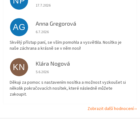
NP
Hodnocení obchodu je 5 z 5 hvězdiček.
17.7.2026
Anna Gregorová
AG
Hodnocení obchodu je 5 z 5 hvězdiček.
6.7.2026
Skvělý přístup paní, se vším pomohla a vysvětlila. Nosítko je
naše záchrana a krásně se v něm nosí!
Klára Nogová
KN
Hodnocení obchodu je 5 z 5 hvězdiček.
5.6.2026
Děkuji za pomoc s nastavením nosítka a možnost vyzkoušet si
několik pokračovacích nosítek, které následně můžete
zakoupit.
Zobrazit další hodnocení
Z
á
p