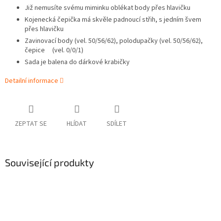
Již nemusíte svému miminku oblékat body přes hlavičku
Kojenecká čepička má skvěle padnoucí střih, s jedním švem
přes hlavičku
Zavinovací body (vel. 50/56/62), polodupačky (vel. 50/56/62),
čepice (vel. 0/0/1)
Sada je balena do dárkové krabičky
Detailní informace
ZEPTAT SE
HLÍDAT
SDÍLET
Související produkty