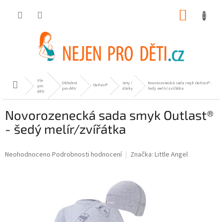
Přejít
NÁKUP
na
obsah
KOŠÍK
Vše
Oblečení
Sety /
Novorozenecká sada smyk Outlast® -
Domů
Outlast®
pro
pro děti
dárky
šedý melír/zvířátka
děti
Novorozenecká sada smyk Outlast®
- šedý melír/zvířátka
Průměrné
Neohodnoceno
Podrobnosti hodnocení
Značka:
Little Angel
hodnocení
produktu
je
0,0
z
5
hvězdiček.