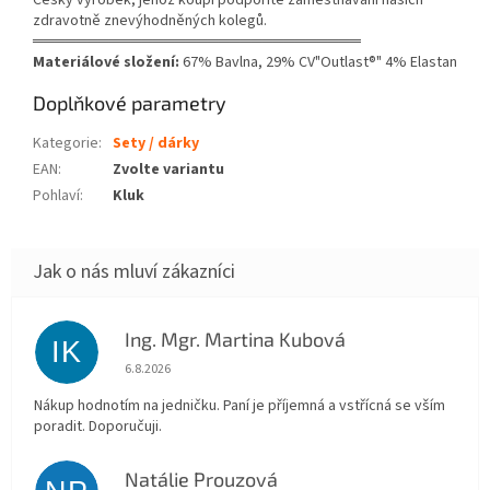
zdravotně znevýhodněných kolegů.
══════════════════════════════
Materiálové složení:
67% Bavlna, 29% CV"Outlast®" 4% Elastan
Doplňkové parametry
Kategorie
:
Sety / dárky
EAN
:
Zvolte variantu
Pohlaví
:
Kluk
Ing. Mgr. Martina Kubová
IK
Hodnocení obchodu je 5 z 5 hvězdiček.
6.8.2026
Nákup hodnotím na jedničku. Paní je příjemná a vstřícná se vším
poradit. Doporučuji.
Natálie Prouzová