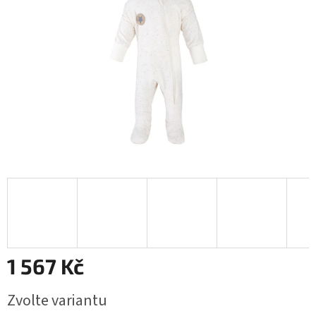
1 567 Kč
Měrná
Zvolte variantu
cena: