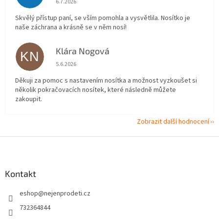
6.7.2026
Skvělý přístup paní, se vším pomohla a vysvětlila. Nosítko je
naše záchrana a krásně se v něm nosí!
Klára Nogová
KN
Hodnocení obchodu je 5 z 5 hvězdiček.
5.6.2026
Děkuji za pomoc s nastavením nosítka a možnost vyzkoušet si
několik pokračovacích nosítek, které následně můžete
zakoupit.
Zobrazit další hodnocení
Z
á
p
a
Kontakt
t
eshop
@
nejenprodeti.cz
í
732364844