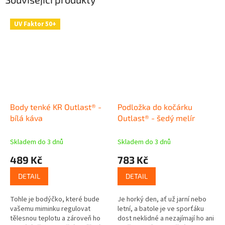
UV Faktor 50+
Body tenké KR Outlast® -
Podložka do kočárku
bílá káva
Outlast® - šedý melír
Skladem do 3 dnů
Skladem do 3 dnů
489 Kč
783 Kč
DETAIL
DETAIL
Tohle je bodýčko, které bude
Je horký den, ať už jarní nebo
vašemu miminku regulovat
letní, a batole je ve sporťáku
tělesnou teplotu a zároveň ho
dost neklidné a nezajímají ho ani