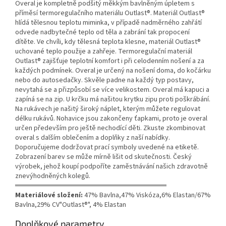
Overal je kompletně podšitý měkkým bavlněným úpletem s
příměsí termoregulačního materiálu Outlast®. Materiál Outlast®
hlídá tělesnou teplotu miminka, v případě nadměrného zahřátí
odvede nadbytečné teplo od těla a zabrání tak propocení
dítěte. Ve chvíli, kdy tělesná teplota klesne, materiál Outlast®
uchované teplo použije a zahřeje. Termoregulační materiál
Outlast® zajišťuje teplotní komfort i při celodenním nošení a za
každých podmínek. Overal je určený na nošení doma, do kočárku
nebo do autosedačky. Skvěle padne na každý typ postavy,
nevytahá se a přizpůsobí se více velikostem. Overal má kapuci a
zapíná se na zip. U krčku má našitou krytku zipu proti poškrábání.
Na rukávech je našitý široký náplet, kterým můžete regulovat
délku rukávů. Nohavice jsou zakončeny ťapkami, proto je overal
určen především pro ještě nechodící děti. Zkuste zkombinovat
overal s dalším oblečením a doplňky z naší nabídky.
Doporučujeme dodržovat prací symboly uvedené na etiketě.
Zobrazení barev se může mírně lišit od skutečnosti. Český
výrobek, jehož koupí podpoříte zaměstnávání našich zdravotně
znevýhodněných kolegů.
══════════════════════════════
Materiálové složení:
47% Bavlna,47% Viskóza,6% Elastan/67%
Bavlna,29% CV"Outlast®", 4% Elastan
Doplňkové parametry