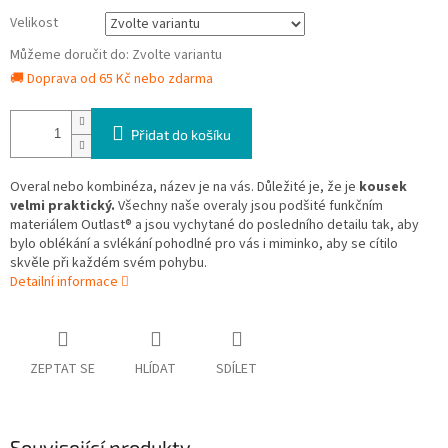
Velikost
Můžeme doručit do:
Zvolte variantu
🚚 Doprava od 65 Kč nebo zdarma
Přidat do košíku
Overal nebo kombinéza, název je na vás. Důležité je, že je
kousek
velmi praktický.
Všechny naše overaly jsou podšité funkčním
materiálem Outlast® a jsou vychytané do posledního detailu tak, aby
bylo oblékání a svlékání pohodlné pro vás i miminko, aby se cítilo
skvěle při každém svém pohybu.
Detailní informace
ZEPTAT SE
HLÍDAT
SDÍLET
Související produkty