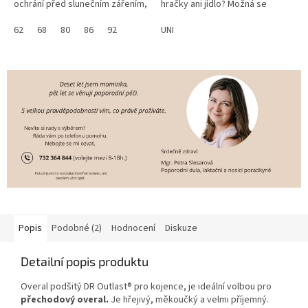
ochrání před slunečním zářením,
hračky ani jídlo? Možná se
protože má UV ochranný faktor
prostě jen necítí pohodlně. Je
UPF 50+. Skvělé že? Navíc se...
62
68
80
86
92
mu horko, potí se a...
UNI
Popis
Podobné (2)
Hodnocení
Diskuze
Detailní popis produktu
Overal podšitý DR Outlast® pro kojence, je ideální volbou pro
přechodový overal.
Je hřejivý, měkoučký a velmi příjemný.