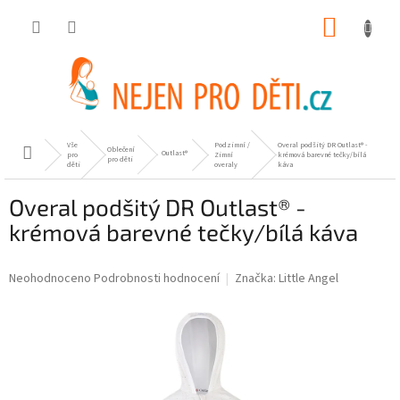
Přejít
NÁKUP
na
obsah
KOŠÍK
Vše
Podzimní /
Overal podšitý DR Outlast® -
Oblečení
Domů
Outlast®
pro
Zimní
krémová barevné tečky/bílá
pro děti
děti
overaly
káva
Overal podšitý DR Outlast® -
krémová barevné tečky/bílá káva
Průměrné
Neohodnoceno
Podrobnosti hodnocení
Značka:
Little Angel
hodnocení
produktu
je
0,0
z
5
hvězdiček.