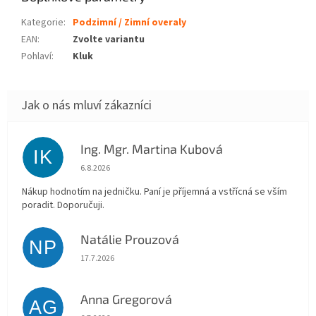
Kategorie
:
Podzimní / Zimní overaly
EAN
:
Zvolte variantu
Pohlaví
:
Kluk
Ing. Mgr. Martina Kubová
IK
Hodnocení obchodu je 5 z 5 hvězdiček.
6.8.2026
Nákup hodnotím na jedničku. Paní je příjemná a vstřícná se vším
poradit. Doporučuji.
Natálie Prouzová
NP
Hodnocení obchodu je 5 z 5 hvězdiček.
17.7.2026
Anna Gregorová
AG
Hodnocení obchodu je 5 z 5 hvězdiček.