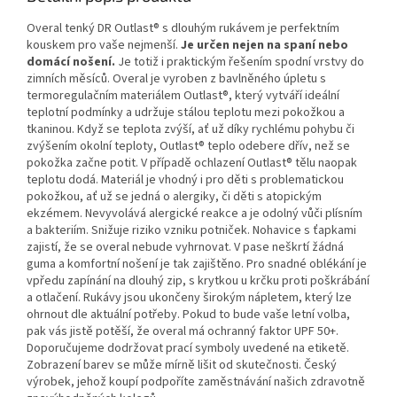
Overal tenký DR Outlast® s dlouhým rukávem je perfektním
kouskem pro vaše nejmenší.
Je určen nejen na spaní nebo
domácí nošení.
Je totiž i praktickým řešením spodní vrstvy do
zimních měsíců. Overal je vyroben z bavlněného úpletu s
termoregulačním materiálem Outlast®, který vytváří ideální
teplotní podmínky a udržuje stálou teplotu mezi pokožkou a
tkaninou. Když se teplota zvýší, ať už díky rychlému pohybu či
zvýšením okolní teploty, Outlast® teplo odebere dřív, než se
pokožka začne potit. V případě ochlazení Outlast® tělu naopak
teplotu dodá. Materiál je vhodný i pro děti s problematickou
pokožkou, ať už se jedná o alergiky, či děti s atopickým
ekzémem. Nevyvolává alergické reakce a je odolný vůči plísním
a bakteriím. Snižuje riziko vzniku potniček. Nohavice s ťapkami
zajistí, že se overal nebude vyhrnovat. V pase neškrtí žádná
guma a komfortní nošení je tak zajištěno. Pro snadné oblékání je
vpředu zapínání na dlouhý zip, s krytkou u krčku proti poškrábání
a otlačení. Rukávy jsou ukončeny širokým nápletem, který lze
ohrnout dle aktuální potřeby. Pokud to bude vaše letní volba,
pak vás jistě potěší, že overal má ochranný faktor UPF 50+.
Doporučujeme dodržovat prací symboly uvedené na etiketě.
Zobrazení barev se může mírně lišit od skutečnosti. Český
výrobek, jehož koupí podpoříte zaměstnávání našich zdravotně