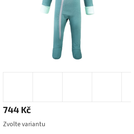
744 Kč
Měrná
Zvolte variantu
cena: