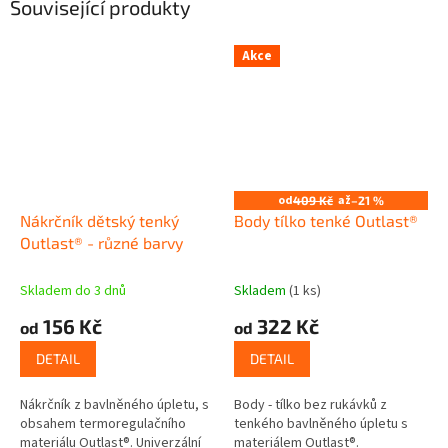
Související produkty
Akce
od
až
409 Kč
–21 %
Nákrčník dětský tenký
Body tílko tenké Outlast®
Outlast® - různé barvy
Skladem do 3 dnů
Skladem
(1 ks)
156 Kč
322 Kč
od
od
DETAIL
DETAIL
Nákrčník z bavlněného úpletu, s
Body - tílko bez rukávků z
obsahem termoregulačního
tenkého bavlněného úpletu s
materiálu Outlast®. Univerzální
materiálem Outlast®.