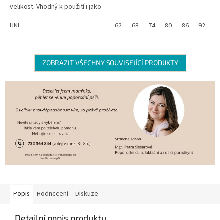
velikost. Vhodný k použití i jako
rouška, je prodyšný, pohodlný,
neškrtí
UNI
62
68
74
80
86
92
9
ZOBRAZIT VŠECHNY SOUVISEJÍCÍ PRODUKTY
Popis
Hodnocení
Diskuze
Detailní popis produktu