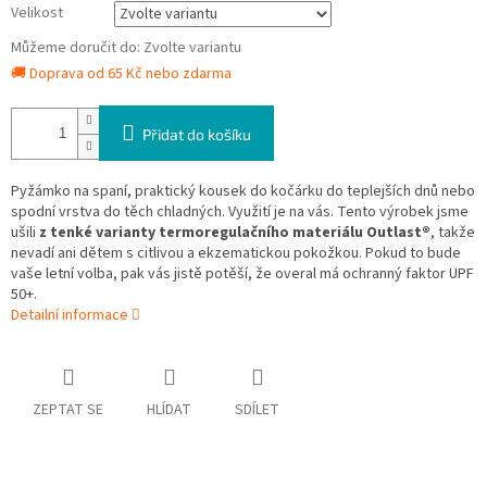
Velikost
Můžeme doručit do:
Zvolte variantu
🚚 Doprava od 65 Kč nebo zdarma
Přidat do košíku
Pyžámko na spaní, praktický kousek do kočárku do teplejších dnů nebo
spodní vrstva do těch chladných. Využití je na vás. Tento výrobek jsme
ušili
z tenké varianty termoregulačního materiálu Outlast®
, takže
nevadí ani dětem s citlivou a ekzematickou pokožkou. Pokud to bude
vaše letní volba, pak vás jistě potěší, že overal má ochranný faktor UPF
50+.
Detailní informace
ZEPTAT SE
HLÍDAT
SDÍLET