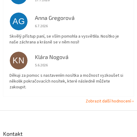
17.7.2026
Anna Gregorová
AG
Hodnocení obchodu je 5 z 5 hvězdiček.
6.7.2026
Skvělý přístup paní, se vším pomohla a vysvětlila. Nosítko je
naše záchrana a krásně se v něm nosí!
Klára Nogová
KN
Hodnocení obchodu je 5 z 5 hvězdiček.
5.6.2026
Děkuji za pomoc s nastavením nosítka a možnost vyzkoušet si
několik pokračovacích nosítek, které následně můžete
zakoupit.
Zobrazit další hodnocení
Z
á
p
a
Kontakt