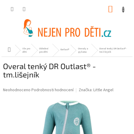
Přejít
NÁKUP
na
obsah
KOŠÍK
Vše pro
Oblečení
Overaly a
Overal tenký DR Outlast® -
Domů
Outlast®
děti
pro děti
pyžama
tm.lišejník
Overal tenký DR Outlast® -
tm.lišejník
Průměrné
Neohodnoceno
Podrobnosti hodnocení
Značka:
Little Angel
hodnocení
produktu
je
0,0
z
5
hvězdiček.