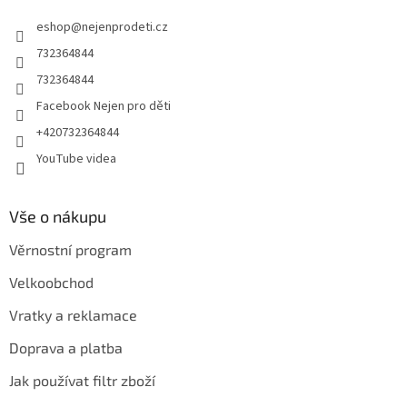
t
eshop
@
nejenprodeti.cz
í
732364844
732364844
Facebook Nejen pro děti
+420732364844
YouTube videa
Vše o nákupu
Věrnostní program
Velkoobchod
Vratky a reklamace
Doprava a platba
Jak používat filtr zboží