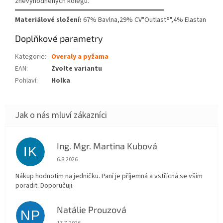
znevýhodněných kolegů.
══════════════════════════════
Materiálové složení:
67% Bavlna,29% CV"Outlast®",4% Elastan
Doplňkové parametry
Kategorie
:
Overaly a pyžama
EAN
:
Zvolte variantu
Pohlaví
:
Holka
Ing. Mgr. Martina Kubová
IK
Hodnocení obchodu je 5 z 5 hvězdiček.
6.8.2026
Nákup hodnotím na jedničku. Paní je příjemná a vstřícná se vším
poradit. Doporučuji.
Natálie Prouzová
NP
Hodnocení obchodu je 5 z 5 hvězdiček.