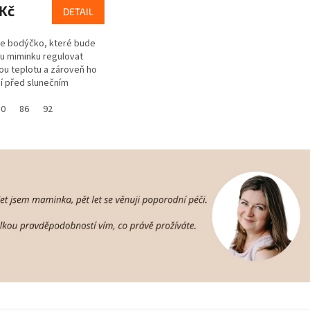
 Kč
DETAIL
je bodýčko, které bude
 miminku regulovat
ou teplotu a zároveň ho
í před slunečním
m, protože má UV
ný faktor UPF 50+.
80
86
92
 že? Navíc se...