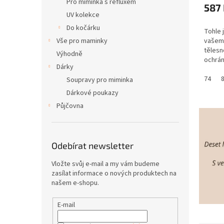
Pro miminka s refluxem
587
UV kolekce
Do kočárku
Tohle 
Vše pro maminky
vašemu
tělesn
Výhodně
ochrán
Dárky
záření
ochran
74
Soupravy pro miminka
Skvělé
Dárkové poukazy
Půjčovna
Odebírat newsletter
Vložte svůj e-mail a my vám budeme
zasílat informace o nových produktech na
našem e-shopu.
E-mail