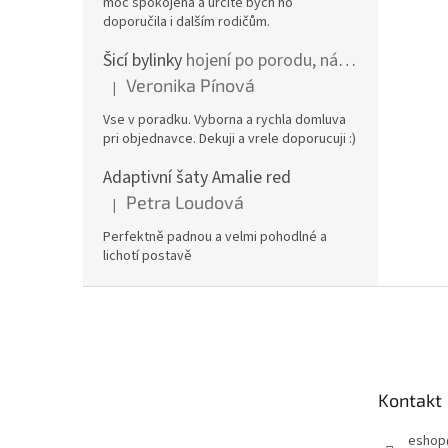
moc spokojená a určitě bych ho
doporučila i dalším rodičům.
Šicí bylinky
hojení po porodu, nástřih a jizvy
Veronika Pínová
|
Hodnocení produktu je 5 z 5 hvězdiček.
Vse v poradku. Vyborna a rychla domluva
pri objednavce. Dekuji a vrele doporucuji :)
Adaptivní šaty Amalie red
Petra Loudová
|
Hodnocení produktu je 5 z 5 hvězdiček.
Perfektně padnou a velmi pohodlné a
lichotí postavě
Z
á
p
a
t
Kontakt
í
eshop