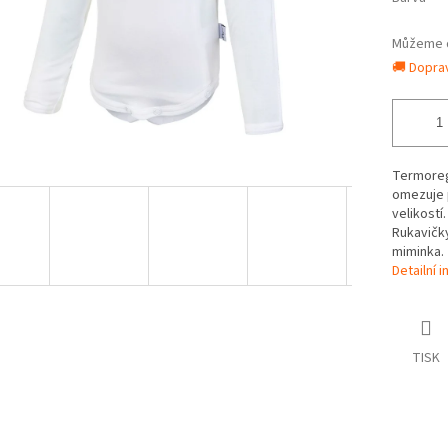
Můžeme d
🚚 Dopra
Termoregu
omezuje p
velikostí
Rukavičk
miminka.
Detailní 
TISK