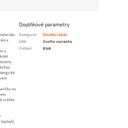
Doplňkové parametry
ateriálu.
Kategorie
:
Dlouhý rukáv
ání a
EAN
:
Zvolte variantu
Pohlaví
:
Kluk
ou a
kolní
lazení,
tickou
alergické
ýčkem
kavičky na
jem.
k vrátíte
ě.
teplejší,