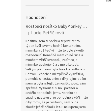
naše
Hodnocení
Rostoucí nosítko BabyMonkey Original Essential - khaki zelené
Lucie Petříčková
|
Hodnocení produktu je 5 z 5 hvězdiček.
Nosítko jsem si pořídila teprve tento
týden kvůli svému hodně kontaktnímu
miminku a už teď vím, že to bylo skvělé
rozhodnutí. Konečně mám volné ruce a
mnohem větší svobodu, zatímco je
miminko spokojené a v mé blízkosti.
Velkým přínosem byla také konzultace s
Petrou – všechno mi trpělivě vysvětlila,
pomohla s nastavením a díky jejím radám
jsem si byla jistější, že nosítko používám
správně. Vyzkoušel si ho i partner a
sedělo pohodlně i jemu. Nosítko se
snadno nastavuje, je pohodlné a věřím, že
díky tomu, že je rostoucí, nám bude
sloužit ještě několik let. S nákupem jsem