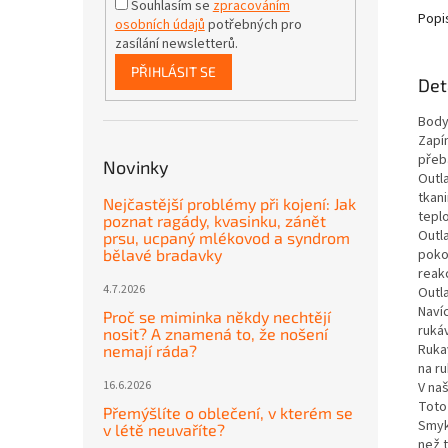
Souhlasím se
zpracováním
Popi
osobních údajů
potřebných pro
zasílání newsletterů.
PŘIHLÁSIT SE
Det
Body
Zapín
přeb
Novinky
Outl
tkan
Nejčastější problémy při kojení: Jak
tepl
poznat ragády, kvasinku, zánět
Outl
prsu, ucpaný mlékovod a syndrom
poko
bělavé bradavky
reakc
4.7.2026
Outl
Navíc
Proč se miminka někdy nechtějí
ruká
nosit? A znamená to, že nošení
Ruka
nemají ráda?
na r
16.6.2026
V na
Toto 
Přemýšlíte o oblečení, v kterém se
Smyk
v létě neuvaříte?
než t