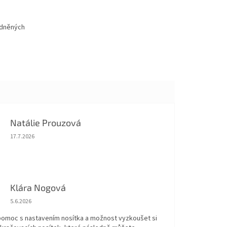
odněných
Natálie Prouzová
Hodnocení obchodu je 5 z 5 hvězdiček.
17.7.2026
Klára Nogová
Hodnocení obchodu je 5 z 5 hvězdiček.
5.6.2026
 pomoc s nastavením nosítka a možnost vyzkoušet si