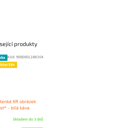
sející produkty
Kód:
900D601248O04
nka
aktor 50+
tenké KR obrázek
st® - bílá káva
Skladem do 3 dnů