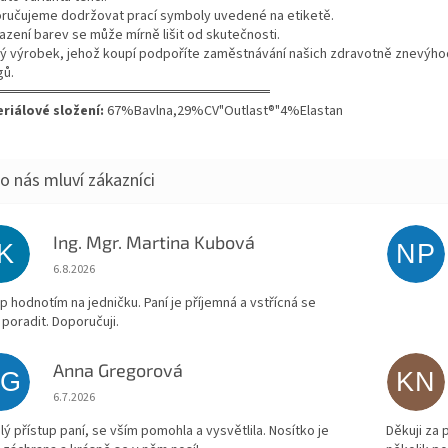
ručujeme dodržovat prací symboly uvedené na etiketě.
azení barev se může mírně lišit od skutečnosti.
ý výrobek, jehož koupí podpoříte zaměstnávání našich zdravotně znevýh
gů.
═══════════════════════════
riálové složení:
67%Bavlna,29%CV"Outlast®"4%Elastan
Ing. Mgr. Martina Kubová
IK
NP
Hodnocení obchodu je 5 z 5 hvězdiček.
6.8.2026
p hodnotím na jedničku. Paní je příjemná a vstřícná se
 poradit. Doporučuji.
Anna Gregorová
AG
KN
Hodnocení obchodu je 5 z 5 hvězdiček.
6.7.2026
lý přístup paní, se vším pomohla a vysvětlila. Nosítko je
Děkuji za