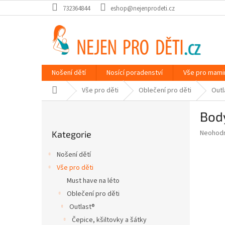
Přejít
732364844
eshop@nejenprodeti.cz
na
obsah
Nošení dětí
Nosící poradenství
Vše pro mami
Domů
Vše pro děti
Oblečení pro děti
Outl
P
Body
o
Přeskočit
s
Průměr
Neohod
Kategorie
kategorie
t
hodnoce
r
produkt
Nošení dětí
a
je
Vše pro děti
0,0
n
z
Must have na léto
n
5
í
Oblečení pro děti
hvězdič
p
Outlast®
a
Čepice, kšiltovky a šátky