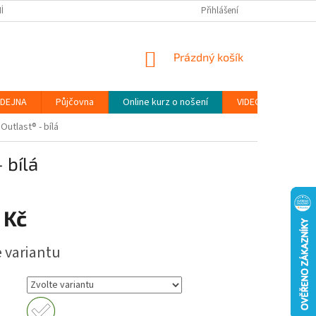
ÍNKY
PODMÍNKY OCHRANY OSOBNÍCH ÚDAJŮ (GDPR)
Přihlášení
MOJE OBJEDN
NÁKUPNÍ
Prázdný košík
KOŠÍK
DEJNA
Půjčovna
Online kurz o nošení
VIDEONÁVODY
utlast® - bílá
 bílá
 Kč
e variantu