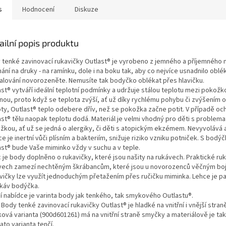
s
Hodnocení
Diskuze
ailní popis produktu
 tenké zavinovací rukavičky Outlast® je vyrobeno z jemného a příjemného m
ání na druky - na ramínku, dole i na boku tak, aby co nejvíce usnadnilo oblék
alování novorozeněte. Nemusíte tak bodyčko oblékat přes hlavičku.
ast® vytváří ideální teplotní podmínky a udržuje stálou teplotu mezi pokožk
inou, proto když se teplota zvýší, ať už díky rychlému pohybu či zvýšením o
oty, Outlast® teplo odebere dřív, než se pokožka začne potit. V případě och
ast® tělu naopak teplotu dodá. Materiál je velmi vhodný pro děti s problema
žkou, ať už se jedná o alergiky, či děti s atopickým ekzémem. Nevyvolává 
e je inertní vůči plísním a bakteriím, snižuje riziko vzniku potniček. S bod
ast® bude Vaše miminko vždy v suchu a v teple.
 je body doplněno o rukavičky, které jsou našity na rukávech. Praktické ru
vech zamezí nechtěným škrábancům, které jsou u novorozenců věčným bo
vičky lze využít jednoduchým přetažením přes ručičku miminka. Lehce je pa
ukáv bodýčka.
ší nabídce je varinta body jak tenkého, tak smykového Outlastu®.
Body tenké zavinovací rukavičky Outlast® je hladké na vnitřní i vnější stran
ová varianta (900d601261) má na vnitřní straně smyčky a materiálově je tak 
ato varianta tenčí.