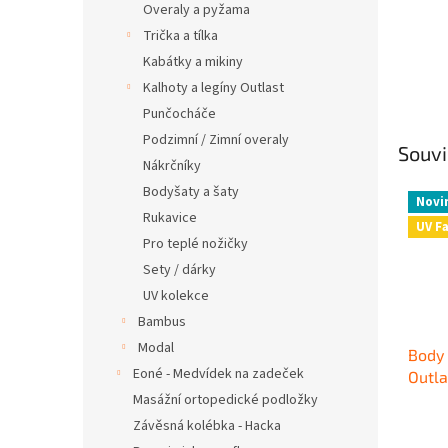
Overaly a pyžama
Trička a tílka
Kabátky a mikiny
Kalhoty a legíny Outlast
Punčocháče
Podzimní / Zimní overaly
Souvi
Nákrčníky
Bodyšaty a šaty
Novi
Rukavice
UV F
Pro teplé nožičky
Sety / dárky
UV kolekce
Bambus
Modal
Body 
Eoné - Medvídek na zadeček
Outla
Masážní ortopedické podložky
Závěsná kolébka - Hacka