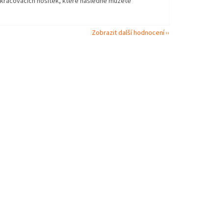
okračovacích nosítek, které následně můžete
Zobrazit další hodnocení