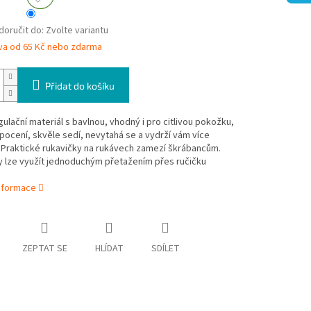
oručit do:
Zvolte variantu
va od 65 Kč nebo zdarma
Přidat do košíku
lační materiál s bavlnou, vhodný i pro citlivou pokožku,
ocení, skvěle sedí, nevytahá se a vydrží vám více
. Praktické rukavičky na rukávech zamezí škrábancům.
y lze využít jednoduchým přetažením přes ručičku
informace
ZEPTAT SE
HLÍDAT
SDÍLET