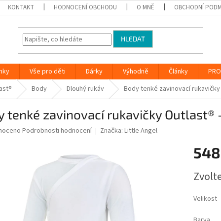
KONTAKT
HODNOCENÍ OBCHODU
O MNĚ
OBCHODNÍ PODM
HLEDAT
nky
Vše pro děti
Dárky
Výhodně
Články
PRO
ast®
Body
Dlouhý rukáv
Body tenké zavinovací rukavičky O
 tenké zavinovací rukavičky Outlast® -
né
noceno
Podrobnosti hodnocení
Značka:
Little Angel
ní
548
u
Měrná
Zvolt
cena:
ek.
Velikost
Barva