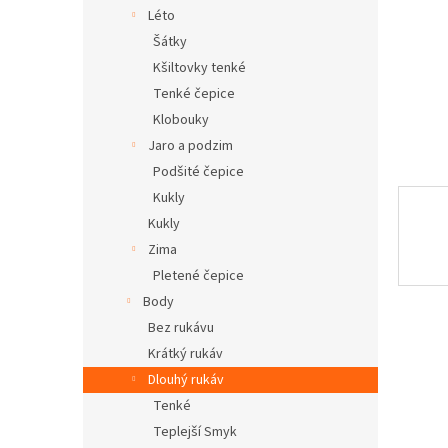
n
Léto
e
Šátky
l
Kšiltovky tenké
Tenké čepice
Klobouky
Jaro a podzim
Podšité čepice
Kukly
Kukly
Zima
Pletené čepice
Body
Bez rukávu
Krátký rukáv
Dlouhý rukáv
Tenké
Teplejší Smyk