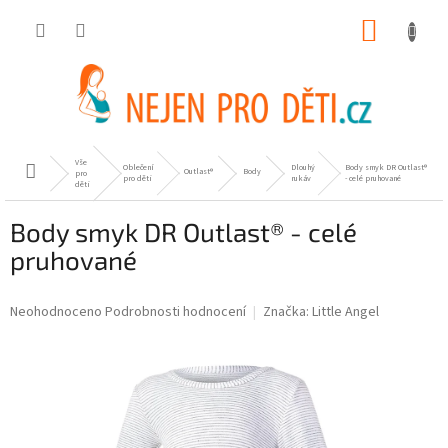
Přejít
NÁKUP
na
obsah
KOŠÍK
Vše
Oblečení
Dlouhý
Body smyk DR Outlast®
Domů
Outlast®
Body
pro
pro děti
rukáv
- celé pruhované
děti
Body smyk DR Outlast® - celé
pruhované
Průměrné
Neohodnoceno
Podrobnosti hodnocení
Značka:
Little Angel
hodnocení
produktu
je
0,0
z
5
hvězdiček.