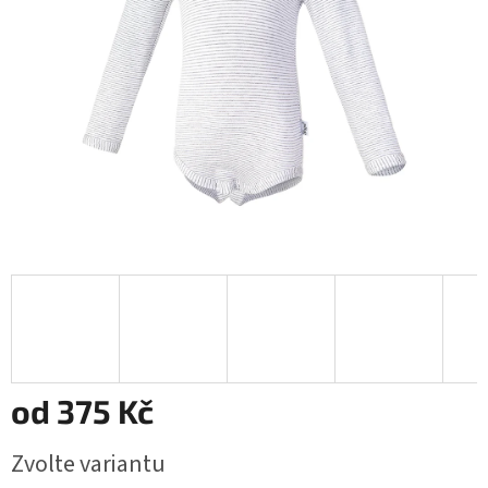
od
375 Kč
Měrná
Zvolte variantu
cena: