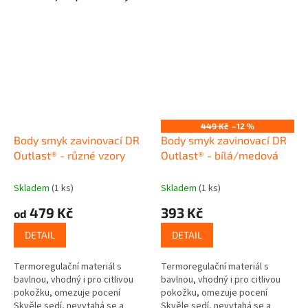
449 Kč
–12 %
Body smyk zavinovací DR
Body smyk zavinovací DR
Outlast® - různé vzory
Outlast® - bílá/medová
Skladem
(1 ks)
Skladem
(1 ks)
479 Kč
393 Kč
od
DETAIL
DETAIL
Termoregulační materiál s
Termoregulační materiál s
bavlnou, vhodný i pro citlivou
bavlnou, vhodný i pro citlivou
pokožku, omezuje pocení
pokožku, omezuje pocení
Skvěle sedí, nevytahá se a
Skvěle sedí, nevytahá se a