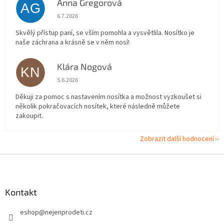
Anna Gregorová
AG
Hodnocení obchodu je 5 z 5 hvězdiček.
6.7.2026
Skvělý přístup paní, se vším pomohla a vysvětlila. Nosítko je
naše záchrana a krásně se v něm nosí!
Klára Nogová
KN
Hodnocení obchodu je 5 z 5 hvězdiček.
5.6.2026
Děkuji za pomoc s nastavením nosítka a možnost vyzkoušet si
několik pokračovacích nosítek, které následně můžete
zakoupit.
Zobrazit další hodnocení
Z
á
p
a
Kontakt
t
eshop
@
nejenprodeti.cz
í