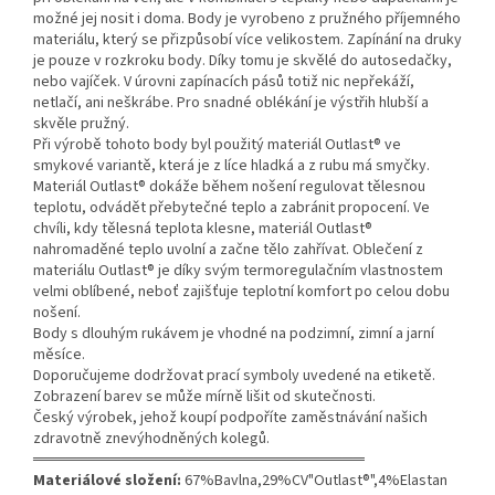
možné jej nosit i doma. Body je vyrobeno z pružného příjemného
materiálu, který se přizpůsobí více velikostem. Zapínání na druky
je pouze v rozkroku body. Díky tomu je skvělé do autosedačky,
nebo vajíček. V úrovni zapínacích pásů totiž nic nepřekáží,
netlačí, ani neškrábe. Pro snadné oblékání je výstřih hlubší a
skvěle pružný.
Při výrobě tohoto body byl použitý materiál Outlast® ve
smykové variantě, která je z líce hladká a z rubu má smyčky.
Materiál Outlast® dokáže během nošení regulovat tělesnou
teplotu, odvádět přebytečné teplo a zabránit propocení. Ve
chvíli, kdy tělesná teplota klesne, materiál Outlast®
nahromaděné teplo uvolní a začne tělo zahřívat. Oblečení z
materiálu Outlast® je díky svým termoregulačním vlastnostem
velmi oblíbené, neboť zajišťuje teplotní komfort po celou dobu
nošení.
Body s dlouhým rukávem je vhodné na podzimní, zimní a jarní
měsíce.
Doporučujeme dodržovat prací symboly uvedené na etiketě.
Zobrazení barev se může mírně lišit od skutečnosti.
Český výrobek, jehož koupí podpoříte zaměstnávání našich
zdravotně znevýhodněných kolegů.
══════════════════════════════
Materiálové složení:
67%Bavlna,29%CV"Outlast®",4%Elastan