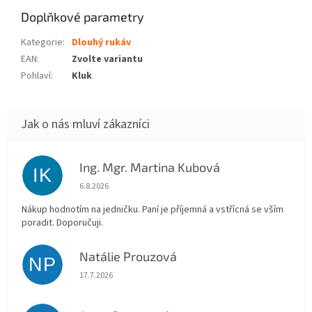
Doplňkové parametry
Kategorie
:
Dlouhý rukáv
EAN
:
Zvolte variantu
Pohlaví
:
Kluk
Ing. Mgr. Martina Kubová
IK
Hodnocení obchodu je 5 z 5 hvězdiček.
6.8.2026
Nákup hodnotím na jedničku. Paní je příjemná a vstřícná se vším
poradit. Doporučuji.
Natálie Prouzová
NP
Hodnocení obchodu je 5 z 5 hvězdiček.
17.7.2026