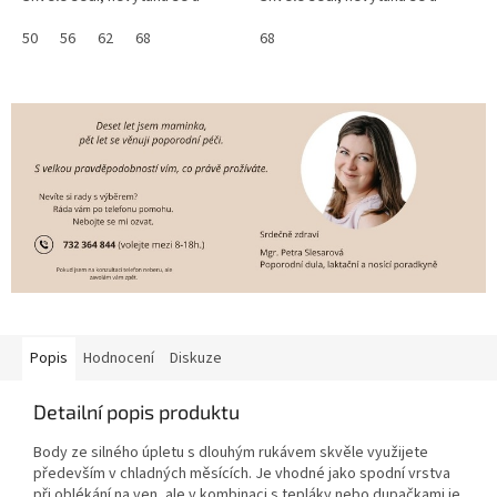
vydrží vám více velikostí
vydrží vám více velikostí
Moderní zapínání na patentky na
50
56
62
68
Moderní zapínání na patentky na
68
přední...
přední...
Popis
Hodnocení
Diskuze
Detailní popis produktu
Body ze silného úpletu s dlouhým rukávem skvěle využijete
především v chladných měsících. Je vhodné jako spodní vrstva
při oblékání na ven, ale v kombinaci s tepláky nebo dupačkami je