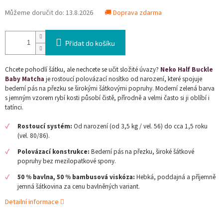
Můžeme doručit do:
13.8.2026
🚚 Doprava zdarma
Přidat do košíku
Chcete pohodlí šátku, ale nechcete se učit složité úvazy?
Neko Half Buckle
Baby Matcha
je rostoucí polovázací nosítko od narození, které spojuje
bederní pás na přezku se širokými šátkovými popruhy. Moderní zelená barva
s jemným vzorem rybí kosti působí čistě, přírodně a velmi často si ji oblíbí i
tatínci.
Rostoucí systém:
Od narození (od 3,5 kg / vel. 56) do cca 1,5 roku
(vel. 80/86).
Polovázací konstrukce:
Bederní pás na přezku, široké šátkové
popruhy bez mezilopatkové spony.
50 % bavlna, 50 % bambusová viskóza:
Hebká, poddajná a příjemně
jemná šátkovina za cenu bavlněných variant.
Detailní informace