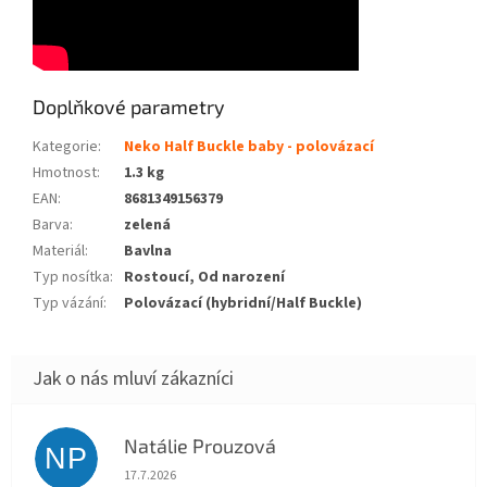
Doplňkové parametry
Kategorie
:
Neko Half Buckle baby - polovázací
Hmotnost
:
1.3 kg
EAN
:
8681349156379
Barva
:
zelená
Materiál
:
Bavlna
Typ nosítka
:
Rostoucí, Od narození
Typ vázání
:
Polovázací (hybridní/Half Buckle)
Natálie Prouzová
NP
Hodnocení obchodu je 5 z 5 hvězdiček.
17.7.2026