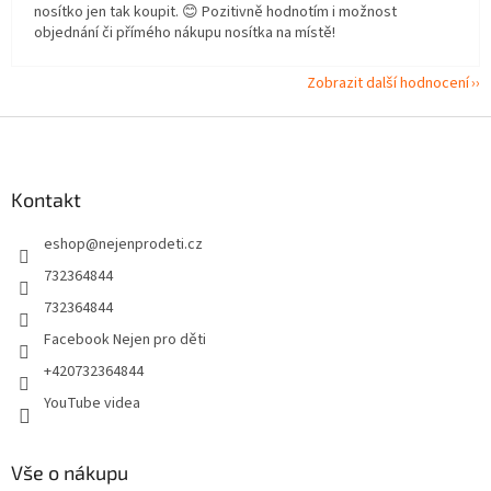
nosítko jen tak koupit. 😊 Pozitivně hodnotím i možnost
objednání či přímého nákupu nosítka na místě!
Zobrazit další hodnocení
Z
á
p
a
Kontakt
t
eshop
@
nejenprodeti.cz
í
732364844
732364844
Facebook Nejen pro děti
+420732364844
YouTube videa
Vše o nákupu