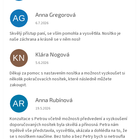
Anna Gregorová
AG
Hodnocení obchodu je 5 z 5 hvězdiček.
6.7.2026
Skvělý přístup paní, se vším pomohla a vysvětlila. Nosítko je
naše záchrana a krásně se v něm nosí!
Klára Nogová
KN
Hodnocení obchodu je 5 z 5 hvězdiček.
5.6.2026
Děkuji za pomoc s nastavením nosítka a možnost vyzkoušet si
několik pokračovacích nosítek, které následně můžete
zakoupit.
Anna Rubínová
AR
Hodnocení obchodu je 5 z 5 hvězdiček.
19.5.2026
Konzultace s Petrou včetně možnosti předvedení a vyzkoušení
doporučovaných nosítek byla skvělá a přínosná. Petra nám
trpělivě vše představila, vysvětlila, ukázala a dohlédla na to, že
se s nosítkem naučíme. Bez toho a bez Petry bych si netroufla