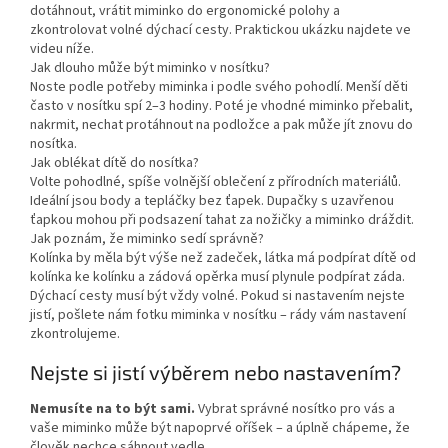
dotáhnout, vrátit miminko do ergonomické polohy a
zkontrolovat volné dýchací cesty. Praktickou ukázku najdete ve
videu níže.
Jak dlouho může být miminko v nosítku?
Noste podle potřeby miminka i podle svého pohodlí. Menší děti
často v nosítku spí 2–3 hodiny. Poté je vhodné miminko přebalit,
nakrmit, nechat protáhnout na podložce a pak může jít znovu do
nosítka.
Jak oblékat dítě do nosítka?
Volte pohodlné, spíše volnější oblečení z přírodních materiálů.
Ideální jsou body a tepláčky bez ťapek. Dupačky s uzavřenou
ťapkou mohou při podsazení tahat za nožičky a miminko dráždit.
Jak poznám, že miminko sedí správně?
Kolínka by měla být výše než zadeček, látka má podpírat dítě od
kolínka ke kolínku a zádová opěrka musí plynule podpírat záda.
Dýchací cesty musí být vždy volné. Pokud si nastavením nejste
jistí, pošlete nám fotku miminka v nosítku – rády vám nastavení
zkontrolujeme.
Nejste si jistí výběrem nebo nastavením?
Nemusíte na to být sami.
Vybrat správné nosítko pro vás a
vaše miminko může být napoprvé oříšek – a úplně chápeme, že
člověk nechce sáhnout vedle.