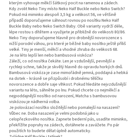
kterým vyhovuje měkčí šátkový pocit na ramenou a zádech.
Kdy zvolit Neko Tiny místo Neko Half Buckle nebo Neko Switch?
Pokud má miminko alespoň 3,5 kg a velikost 56, ve většině
případů doporučujeme sáhnout rovnou po nosítku Neko Half
Buckle Baby nebo Neko Switch Baby. Obě varianty vydrží déle,
lépe rostou s dítětem a využijete je přibližně do velikosti 80/86.
Neko Tiny doporučujeme hlavně pro drobnější novorozence s
nižší porodní váhou, pro které je běžné baby nosítko ještě příliš
velké. Tiny je menší, měkčí a vhodné zhruba do velikosti 68.
Je na léto lepší len nebo bambusová viskóza?
Záleží, co od nosítka čekáte. Len je vzdušnější, pevnější a
rychleji schne, takže je skvělý hlavně do opravdu horkých dnů.
Bambusová viskóza je zase mimořádně jemná, poddajná a hebká
na dotek – krásně se přizpůsobí i drobnému tělíčku
novorozence a dobře saje vlhkost. Pokud hledáte nejvzdušnější
variantu na léto, sáhněte po lnu. Pokud chcete co nejměkčí a
nejpoddajnější nosítko od narození, Matcha s bambusovou
viskózou je nádherná volba.
Je polovázací nosítko složitější nebo pomalejší na nasazení?
Vůbec ne. Doba nasazení je velmi podobná jako u
celopřezkového nosítka. Zapnete bederní pás, usadíte miminko,
překřížíte popruhy na zádech, dotáhnete a zavážete. Po pár
použitích to budete dělat úplně automaticky.
Zvládne Half Buckle i tatínek?