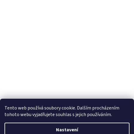
Tento web používá soubory cookie. Dalším procházením
tohoto webu vyjadřujete souhlas s jejich používáním.
Nastavení
Vytvořil Shoptet