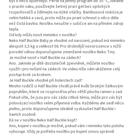
být o něco opatrnější. Perte na jemný program do 30 °C, ideálně
v pracím vaku, používejte šetrný prací gel bez optických
rozjasňovačů a ždímejte na nízké otáčky. Bambusová viskóza je
velmi hebká a savá, proto může po praní schnout o něco déle
než čistá bavlna. Nosítko nesušte v sušičce ani na přímém zdroji
tepla.
Od kdy můžu nosit miminko v nosítku?
Neko Half Buckle Baby je vhodné od narození, pokud má miminko
alespoň 3,5 kg a velikost 56. Pro drobnější novorozence s nižší
porodní váhou doporučujeme zmenšené nosítko Neko Tiny.
Je možné nosit v Half Buckle na zádech?
Ano. Jakmile je dítě dostatečně zpevněné, můžete nosítko
využít i pro nošení na zádech. Ve videu níže vám ukážeme celý
postup krok za krokem.
Je Half Buckle vhodné při bolestech zad?
Mnoho rodičů si Half Buckle chválí právě kvůli širokým šátkovým
popruhům, které se rozprostřou přes větší plochu ramen a zad.
Pokud víte, že jsou pro vás záda citlivé téma, může pro vás být
polovázací nosítko velmi příjemná volba. Každému ale sedí něco
jiného, proto doporučujeme ideálně vyzkoušet Half Buckle i
Switch osobně.
Dá se v nosítku Neko Half Buckle kojit?
Ano, kojení v nosítku je možné, pokud vám i miminku tato poloha
vyhovuje. Vždy je potřeba nosítko po kojení znovu správně