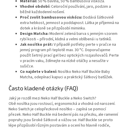
Materiál:
50 % bavlna, 50 % bambusová viskóza.
Vhodné období:
Celoroční používání, jaro, podzim a
běžné každodenní nošení.
Proč zvolit bambusovou viskózu:
Dodává šátkovině
extra hebkost, jemnost a poddajnost. Látka je příjemná na
dotek a krásně se přizpůsobí miminku.
Design Matcha:
Moderní zelená barva s jemným vzorem
rybí kosti – přírodní, klidná a velmi oblíbená i u tatínků.
Jak nosítko prát:
V případě potřeby perte v pračce na
jemný program při teplotě max. 30 °C. Doporučujeme
použít šetrný prací gel bez optických rozjasňovačů. Perte
v pracím vaku, ždímejte na nízké otáčky a nesušte v
sušičce.
Co najdete v balení:
Nosítko Neko Half Buckle Baby
Matcha, odepínací kapuci a praktický šátkový batůžek.
Často kladené otázky (FAQ)
Jaký je rozdíl mezi Neko Half Buckle a Neko Switch?
Obě nosítka jsou rostoucí, ergonomická a vhodná od narození.
Neko Switch je celopřezkové nosítko – zapíná se pomocí
přezek. Neko Half Buckle má bederní pás na přezku, ale ramenní
popruhy jsou široké šátkové a vážou se. Half Buckle se proto
lépe přizpůsobí různým postavám a ocení ho hlavně rodiče,