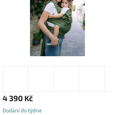
4 390 Kč
Měrná
Dodání do týdne
cena: