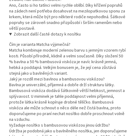
Ano, často si ho tatínci velmi rychle oblíbí. Díky křížení popruhů
na zádech není potřeba dosahovat na mezilopatkovou sponu za
krkem, která může být pro některé rodiče nepohodlná. Šátkové
popruhy se zároveň snadno přizpůsobí i širším ramenům nebo
větší postavě.
Zobrazit další časté dotazy k nosítku
Čím je varianta Matcha výjimečná?
Matcha kombinuje moderní zelenou barvu s jemným vzorem rybí
kosti. Působí přírodně, klidně a velmi současně. Díky složení 50
% bavlna a 50 % bambusová viskóza je navíc krásně jemná,
hebká a poddajná. Velkým bonusem je, že její cena zůstává
stejná jako u bavlněných variant.
Jaký je rozdíl mezi bavlnou a bambusovou viskózou?
Bavlna je univerzální, příjemná a dobře drží strukturu látky.
Bambusová viskóza dodává šátkovině větší hebkost, jemnost a
splývavost. U miminek je tahle poddajnost velmi příjemná,
protože látka krásně kopíruje drobné tělíčko. Bambusová
viskóza ale může schnout o něco déle než čistá bavlna, proto
doporučujeme po praní nechat nosítko dobře proschnout volně
na vzduchu.
Vyžaduje nosítko s bambusovou viskózou jinou údržbu?
Údržba je podobná jako u bavlněného nosítka, jen doporučujeme