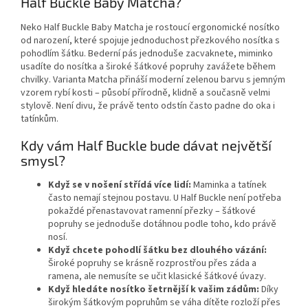
Half Buckle Baby Matcha?
Neko Half Buckle Baby Matcha je rostoucí ergonomické nosítko
od narození, které spojuje jednoduchost přezkového nosítka s
pohodlím šátku. Bederní pás jednoduše zacvaknete, miminko
usadíte do nosítka a široké šátkové popruhy zavážete během
chvilky. Varianta Matcha přináší moderní zelenou barvu s jemným
vzorem rybí kosti – působí přírodně, klidně a současně velmi
stylově. Není divu, že právě tento odstín často padne do oka i
tatínkům.
Kdy vám Half Buckle bude dávat největší
smysl?
Když se v nošení střídá více lidí:
Maminka a tatínek
často nemají stejnou postavu. U Half Buckle není potřeba
pokaždé přenastavovat ramenní přezky – šátkové
popruhy se jednoduše dotáhnou podle toho, kdo právě
nosí.
Když chcete pohodlí šátku bez dlouhého vázání:
Široké popruhy se krásně rozprostřou přes záda a
ramena, ale nemusíte se učit klasické šátkové úvazy.
Když hledáte nosítko šetrnější k vašim zádům:
Díky
širokým šátkovým popruhům se váha dítěte rozloží přes