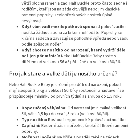
větší plochu ramen a zad. Half Buckle proto často sedne i
rodičům, kteří jsou na záda citlivější nebo jim klasické
ramenní popruhy u celopřezkových nosítek úplně
nevyhovují.
Když vám vadí mezilopatková spona:
U polovázacího
nosítka žádnou sponu za krkem nehledáte. Popruhy se
kříží na zádech a zavazují se pohodlně vpředu nebo vzadu
podle způsobu nošení.
Když chcete nosítko od narození, které vydrží déle
než jen pár měsíců:
Neko Half Buckle Baby roste s
dítětem od velikosti 56 až přibližně do velikosti 80/86.
Pro jak staré a velké děti je nosítko určené?
Neko Half Buckle Baby je určené pro děti od narození, pokud
mají alespoň 3,5 kg a velikost 56. Díky rostoucímu nastavení se
přizpůsobuje miminku od prvních týdnů až zhruba do 1,5 roku.
Doporučený věk/váha:
Od narození (minimálně velikost
56, váha 3,5 kg) do cca 1,5 roku (velikost 80/86).
Typ nosítka:
Rostoucí ergonomické polovázací nosítko.
Zapínání:
Bederní pás na přezku, široké šátkové ramenní
popruhy.
Možnosti nošení:
Na břiše a později také na zádech.