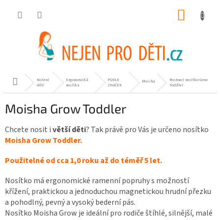
Přejít
NÁKUP
na
obsah
KOŠÍK
Nošení
Ergonomická
PODLE
Rostoucí nosítko Grow
Domů
Moisha
dětí
nosítka
ZNAČEK
Toddler
Moisha Grow Toddler
Chcete nosit i
větší děti
? Tak právě pro Vás je určeno nosítko
Moisha Grow Toddler.
Použitelné od cca 1,0 roku až do téměř 5 let.
Nosítko má ergonomické ramenní popruhy s možností
křížení, praktickou a jednoduchou magnetickou hrudní přezku
a pohodlný, pevný a vysoký bederní pás.
Nosítko Moisha Grow je ideální pro rodiče štíhlé, silnější, malé