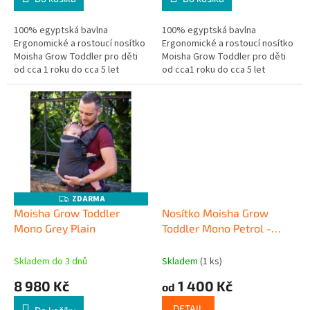
100% egyptská bavlna
100% egyptská bavlna
Ergonomické a rostoucí nosítko
Ergonomické a rostoucí nosítko
Moisha Grow Toddler pro děti
Moisha Grow Toddler pro děti
od cca 1 roku do cca 5 let
od cca1 roku do cca 5 let
ZDARMA
Z
D
Moisha Grow Toddler
Nosítko Moisha Grow
A
Mono Grey Plain
Toddler Mono Petrol -
R
M
půjčovna
A
Skladem do 3 dnů
Skladem
(1 ks)
8 980 Kč
1 400 Kč
od
DETAIL