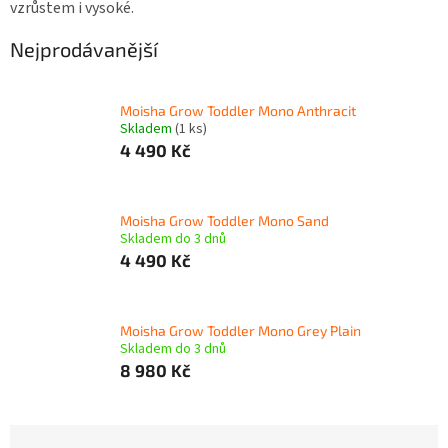
vzrůstem i vysoké.
Nejprodávanější
Moisha Grow Toddler Mono Anthracit
Skladem
(1 ks)
4 490 Kč
Moisha Grow Toddler Mono Sand
Skladem do 3 dnů
4 490 Kč
Moisha Grow Toddler Mono Grey Plain
Skladem do 3 dnů
8 980 Kč
Ř