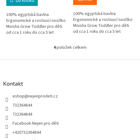
Do košíku
100% egyptská bavlna
100% egyptská bavlna
Ergonomické a rostoucí nosítko
Ergonomické a rostoucí nosítko
Moisha Grow Toddler pro děti
Moisha Grow Toddler pro děti
od cca 1 roku do cca 5 let
od cca 1 roku do cca 5 let
4
položek celkem
O
v
l
Z
á
á
d
p
a
a
Kontakt
c
t
í
eshop
@
nejenprodeti.cz
í
p
r
732364844
v
732364844
k
y
Facebook Nejen pro děti
v
+420732364844
ý
p