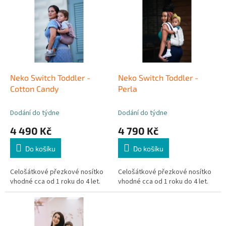
ý
o
p
d
i
u
s
k
p
t
r
ů
o
d
Neko Switch Toddler -
Neko Switch Toddler -
u
Cotton Candy
Perla
k
t
Dodání do týdne
Dodání do týdne
ů
4 490 Kč
4 790 Kč
Do košíku
Do košíku
Celošátkové přezkové nosítko
Celošátkové přezkové nosítko
vhodné cca od 1 roku do 4 let.
vhodné cca od 1 roku do 4 let.