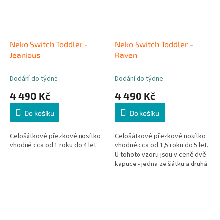
Neko Switch Toddler -
Neko Switch Toddler -
Jeanious
Raven
Dodání do týdne
Dodání do týdne
4 490 Kč
4 490 Kč
Do košíku
Do košíku
Celošátkové přezkové nosítko
Celošátkové přezkové nosítko
vhodné cca od 1 roku do 4 let.
vhodné cca od 1,5 roku do 5 let.
U tohoto vzoru jsou v ceně dvě
kapuce - jedna ze šátku a druhá
ze vzorované látky. Můžete je
tak střídat dle nálady.