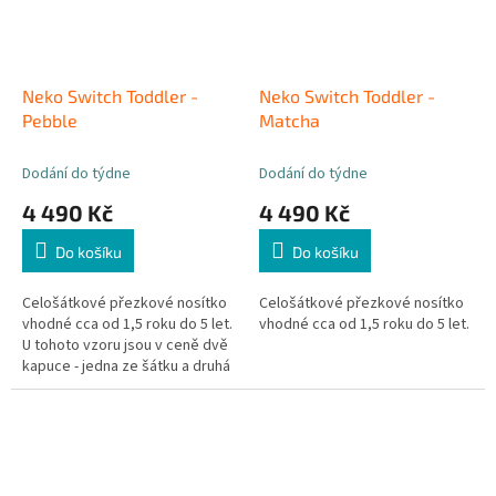
Neko Switch Toddler -
Neko Switch Toddler -
Pebble
Matcha
Dodání do týdne
Dodání do týdne
4 490 Kč
4 490 Kč
Do košíku
Do košíku
Celošátkové přezkové nosítko
Celošátkové přezkové nosítko
vhodné cca od 1,5 roku do 5 let.
vhodné cca od 1,5 roku do 5 let.
U tohoto vzoru jsou v ceně dvě
kapuce - jedna ze šátku a druhá
ze vzorované látky. Můžete je
tak...