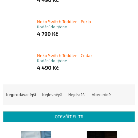
Neko Switch Toddler - Perla
Dodání do týdne
4 790 Kč
Neko Switch Toddler - Cedar
Dodání do týdne
4 490 Kč
Ř
a
Nejprodávanější
Nejlevnější
Nejdražší
Abecedně
z
e
n
OTEVŘÍT FILTR
í
p
V
r