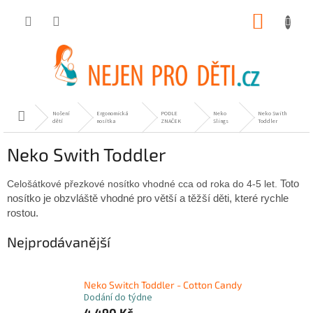
Přejít
NÁKUP
na
obsah
KOŠÍK
Nošení
Ergonomická
PODLE
Neko
Neko Swith
Domů
dětí
nosítka
ZNAČEK
Slings
Toddler
Neko Swith Toddler
Celošátkové přezkové nosítko vhodné cca od
roka
do 4-5
let.
Toto
nosítko je obzvláště vhodné pro větší a těžší děti, které rychle
rostou.
Nejprodávanější
Neko Switch Toddler - Cotton Candy
Dodání do týdne
4 490 Kč