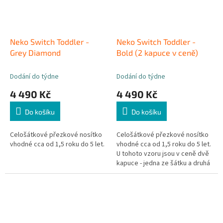
Neko Switch Toddler -
Neko Switch Toddler -
Grey Diamond
Bold (2 kapuce v ceně)
Dodání do týdne
Dodání do týdne
4 490 Kč
4 490 Kč
Do košíku
Do košíku
Celošátkové přezkové nosítko
Celošátkové přezkové nosítko
vhodné cca od 1,5 roku do 5 let.
vhodné cca od 1,5 roku do 5 let.
U tohoto vzoru jsou v ceně dvě
kapuce - jedna ze šátku a druhá
ze vzorované látky. Můžete je
tak střídat dle nálady.