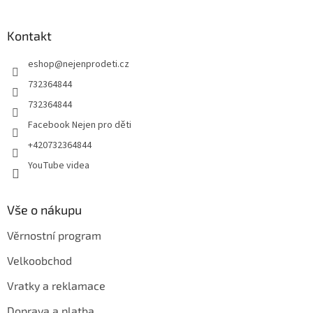
á
á
d
p
a
a
Kontakt
c
t
í
eshop
@
nejenprodeti.cz
í
p
r
732364844
v
732364844
k
y
Facebook Nejen pro děti
v
+420732364844
ý
p
YouTube videa
i
s
u
Vše o nákupu
Věrnostní program
Velkoobchod
Vratky a reklamace
Doprava a platba