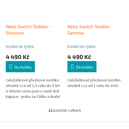
Neko Switch Toddler -
Neko Switch Toddler -
Shimmer
Gemma
Dodání do týdne
Dodání do týdne
4 490 Kč
4 490 Kč
Do košíku
Do košíku
Celošátkové přezkové nosítko
Celošátkové přezkové nosítko
vhodné cca od 1,5 roku do 5 let.
vhodné cca od 1 roku do 4 let.
U tohoto vzoru jsou v ceně dvě
kapuce - jedna ze šátku a druhá
ze vzorované látky. Můžete je
tak střídat dle nálady.
12
položek celkem
O
v
l
Z