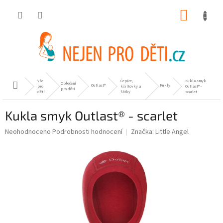
Přejít
NÁKUP
na
obsah
KOŠÍK
Vše
Čepice,
Kukla smyk
Oblečení
Domů
Outlast®
Kukly
pro
kšiltovky a
Outlast® -
pro děti
děti
šátky
scarlet
Kukla smyk Outlast® - scarlet
Průměrné
Neohodnoceno
Podrobnosti hodnocení
Značka:
Little Angel
hodnocení
produktu
je
0,0
z
5
hvězdiček.