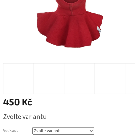
450 Kč
Měrná
Zvolte variantu
cena:
Velikost