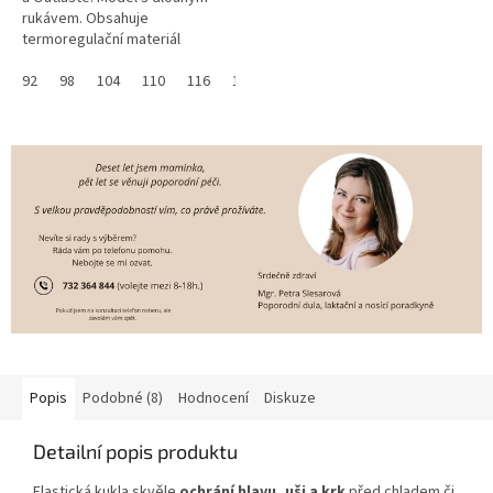
rukávem. Obsahuje
termoregulační materiál
Outlast® Smykový Outlast® -
vhodný do chladného počasí.
92
98
104
110
116
122
128
Tričko je z líce...
Popis
Podobné (8)
Hodnocení
Diskuze
Detailní popis produktu
Elastická kukla skvěle
ochrání hlavu, uši a krk
před chladem či