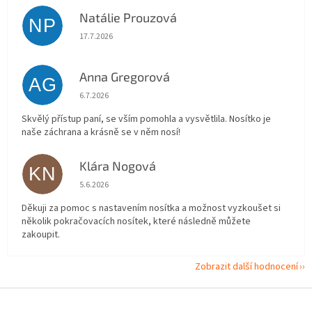
Natálie Prouzová
NP
Hodnocení obchodu je 5 z 5 hvězdiček.
17.7.2026
Anna Gregorová
AG
Hodnocení obchodu je 5 z 5 hvězdiček.
6.7.2026
Skvělý přístup paní, se vším pomohla a vysvětlila. Nosítko je
naše záchrana a krásně se v něm nosí!
Klára Nogová
KN
Hodnocení obchodu je 5 z 5 hvězdiček.
5.6.2026
Děkuji za pomoc s nastavením nosítka a možnost vyzkoušet si
několik pokračovacích nosítek, které následně můžete
zakoupit.
Zobrazit další hodnocení
Z
á