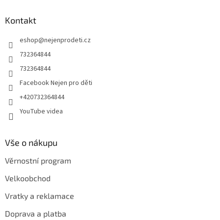
p
a
Kontakt
t
eshop
@
nejenprodeti.cz
í
732364844
732364844
Facebook Nejen pro děti
+420732364844
YouTube videa
Vše o nákupu
Věrnostní program
Velkoobchod
Vratky a reklamace
Doprava a platba