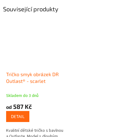
Související produkty
Tričko smyk obrázek DR
Outlast® - scarlet
Skladem do 3 dnů
587 Kč
od
DETAIL
Kvalitní dětské tričko s bavlnou
a Outlaste. Model s dlouhým