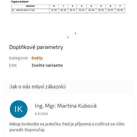
Doplňkové parametry
Kategorie
:
Kukly
EAN
:
Zvolte variantu
Ing. Mgr. Martina Kubová
IK
Hodnocení obchodu je 5 z 5 hvězdiček.
6.8.2026
Nákup hodnotím na jedničku. Paní je příjemná a vstřícná se vším
poradit. Doporučuji.