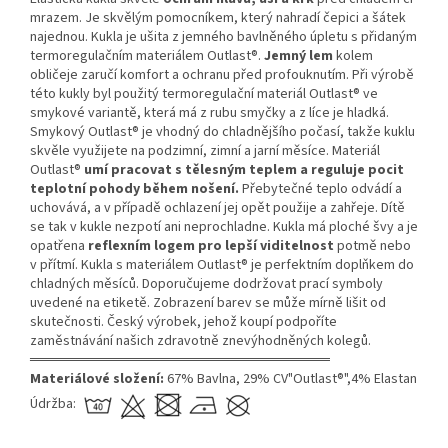
mrazem. Je skvělým pomocníkem, který nahradí čepici a šátek
najednou. Kukla je ušita z jemného bavlněného úpletu s přidaným
termoregulačním materiálem Outlast®.
Jemný lem
kolem
obličeje zaručí komfort a ochranu před profouknutím. Při výrobě
této kukly byl použitý termoregulační materiál Outlast® ve
smykové variantě, která má z rubu smyčky a z líce je hladká.
Smykový Outlast® je vhodný do chladnějšího počasí, takže kuklu
skvěle využijete na podzimní, zimní a jarní měsíce. Materiál
Outlast®
umí pracovat s tělesným teplem a reguluje pocit
teplotní pohody během nošení.
Přebytečné teplo odvádí a
uchovává, a v případě ochlazení jej opět použije a zahřeje. Dítě
se tak v kukle nezpotí ani neprochladne. Kukla má ploché švy a je
opatřena
reflexním logem pro lepší viditelnost
potmě nebo
v přítmí. Kukla s materiálem Outlast® je perfektním doplňkem do
chladných měsíců. Doporučujeme dodržovat prací symboly
uvedené na etiketě. Zobrazení barev se může mírně lišit od
skutečnosti. Český výrobek, jehož koupí podpoříte
zaměstnávání našich zdravotně znevýhodněných kolegů.
══════════════════════════════
Materiálové složení:
67% Bavlna, 29% CV"Outlast®",4% Elastan
Údržba: