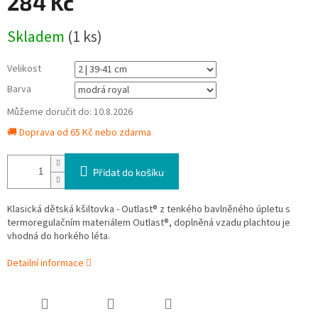
284 Kč
Měrná
Skladem
(1 ks)
cena:
Velikost
Barva
Můžeme doručit do:
10.8.2026
🚚 Doprava od 65 Kč nebo zdarma
Přidat do košíku
Klasická dětská kšiltovka - Outlast® z tenkého bavlněného úpletu s
termoregulačním materiálem Outlast®, doplněná vzadu plachtou je
vhodná do horkého léta.
Detailní informace