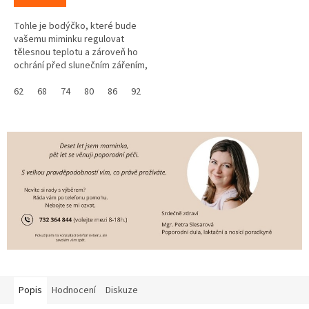
Tohle je bodýčko, které bude
vašemu miminku regulovat
tělesnou teplotu a zároveň ho
ochrání před slunečním zářením,
protože má UV ochranný faktor
UPF 50+. Skvělé že? Navíc se...
62
68
74
80
86
92
Popis
Hodnocení
Diskuze