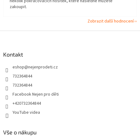
několik pokračovacích nosítek, které následně můžete
zakoupit.
Zobrazit další hodnocení
Z
á
p
a
Kontakt
t
eshop
@
nejenprodeti.cz
í
732364844
732364844
Facebook Nejen pro děti
+420732364844
YouTube videa
Vše o nákupu