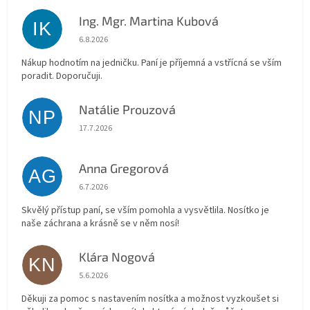
Ing. Mgr. Martina Kubová
IK
Hodnocení obchodu je 5 z 5 hvězdiček.
6.8.2026
Nákup hodnotím na jedničku. Paní je příjemná a vstřícná se vším
poradit. Doporučuji.
Natálie Prouzová
NP
Hodnocení obchodu je 5 z 5 hvězdiček.
17.7.2026
Anna Gregorová
AG
Hodnocení obchodu je 5 z 5 hvězdiček.
6.7.2026
Skvělý přístup paní, se vším pomohla a vysvětlila. Nosítko je
naše záchrana a krásně se v něm nosí!
Klára Nogová
KN
Hodnocení obchodu je 5 z 5 hvězdiček.
5.6.2026
Děkuji za pomoc s nastavením nosítka a možnost vyzkoušet si