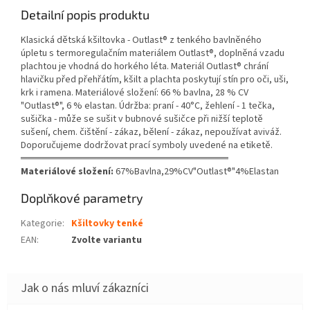
Detailní popis produktu
Klasická dětská kšiltovka - Outlast® z tenkého bavlněného
úpletu s termoregulačním materiálem Outlast®, doplněná vzadu
plachtou je vhodná do horkého léta. Materiál Outlast® chrání
hlavičku před přehřátím, kšilt a plachta poskytují stín pro oči, uši,
krk i ramena. Materiálové složení: 66 % bavlna, 28 % CV
"Outlast®", 6 % elastan. Údržba: praní - 40°C, žehlení - 1 tečka,
sušička - může se sušit v bubnové sušičce při nižší teplotě
sušení, chem. čištění - zákaz, bělení - zákaz, nepoužívat aviváž.
Doporučujeme dodržovat prací symboly uvedené na etiketě.
══════════════════════════════
Materiálové složení:
67%Bavlna,29%CV"Outlast®"4%Elastan
Doplňkové parametry
Kategorie
:
Kšiltovky tenké
EAN
:
Zvolte variantu