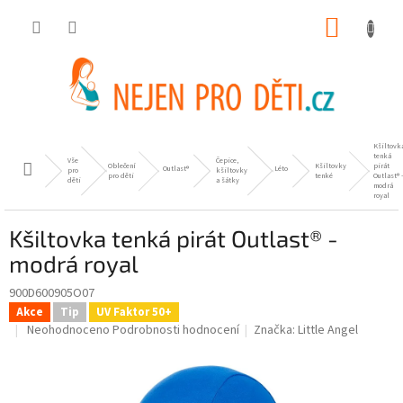
Přejít
NÁKUP
na
obsah
KOŠÍK
Kšiltovk
tenká
Vše
Čepice,
Oblečení
Kšiltovky
pirát
Domů
Outlast®
Léto
pro
kšiltovky
pro děti
tenké
Outlast® -
děti
a šátky
modrá
royal
Kšiltovka tenká pirát Outlast® -
modrá royal
900D600905O07
Akce
Tip
UV Faktor 50+
Průměrné
Neohodnoceno
Podrobnosti hodnocení
Značka:
Little Angel
hodnocení
produktu
je
0,0