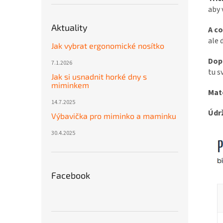
aby 
Aktuality
A co
ale 
Jak vybrat ergonomické nosítko
Dop
7.1.2026
tu s
Jak si usnadnit horké dny s
miminkem
Mat
14.7.2025
Údr
Výbavička pro miminko a maminku
30.4.2025
Facebook