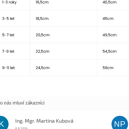
Ing. Mgr. Martina Kubová
IK
NP
Hodnocení obchodu je 5 z 5 hvězdiček.
6.8.2026