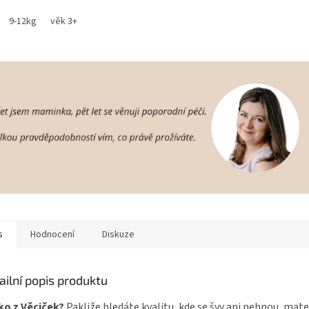
9-12kg
věk 3+
s
Hodnocení
Diskuze
ailní popis produktu
ko z Věciček?
Pakliže hledáte kvalitu, kde se švy ani nehnou, mate