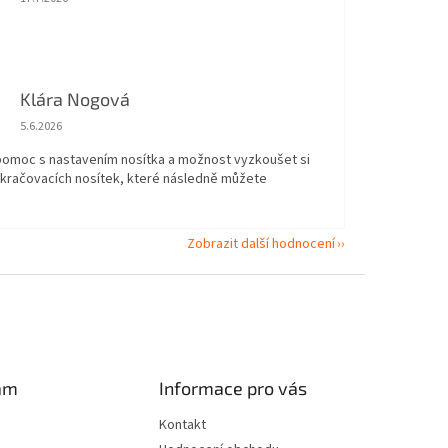
Klára Nogová
Hodnocení obchodu je 5 z 5 hvězdiček.
5.6.2026
 pomoc s nastavením nosítka a možnost vyzkoušet si
okračovacích nosítek, které následně můžete
Zobrazit další hodnocení
am
Informace pro vás
Kontakt