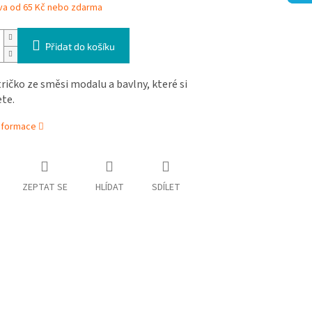
va od 65 Kč nebo zdarma
Přidat do košíku
ričko ze směsi modalu a bavlny, které si
te.
informace
ZEPTAT SE
HLÍDAT
SDÍLET