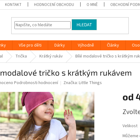
KONTAKT
HODNOCENÍ OBCHODU
O MNĚ
OBCHODNÍ PODM
HLEDAT
nky
Vše pro děti
Dárky
Výhodně
Články
Oso
al
Trička
Krátký rukáv
Bílé modalové tričko s krátkým r
 modalové tričko s krátkým rukávem
né
noceno
Podrobnosti hodnocení
Značka:
Little Things
ní
od
u
Měrná
Zvolt
cena:
ek.
Velikost
Můžeme d