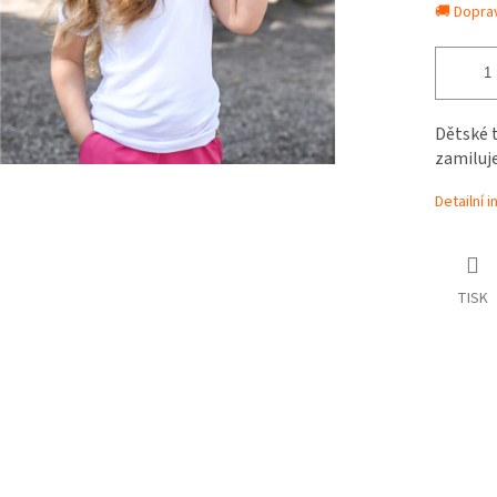
🚚 Dopra
Dětské t
zamiluje
Detailní 
TISK