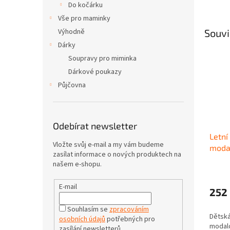
Do kočárku
Vše pro maminky
Výhodně
Souvi
Dárky
Soupravy pro miminka
Dárkové poukazy
Půjčovna
Odebírat newsletter
Letní
Vložte svůj e-mail a my vám budeme
moda
zasílat informace o nových produktech na
našem e-shopu.
E-mail
252
Souhlasím se
zpracováním
Dětská
osobních údajů
potřebných pro
modalo
zasílání newsletterů.