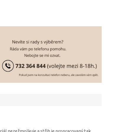
riál nezežmolkuje a střih je propracovaný tak,