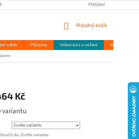
ÍNKY
PODMÍNKY OCHRANY OSOBNÍCH ÚDAJŮ (GDPR)
Přihlášení
MOJE OBJEDN
NÁKUPNÍ
Prázdný košík
KOŠÍK
bní odběr
Půjčovna
Online kurz o nošení
VIDEONÁVODY
ukávem
464 Kč
e variantu
oručit do:
Zvolte variantu