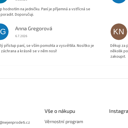
p hodnotím na jedničku. Paní je příjemná a vstřícná se
 poradit. Doporučuji.
Anna Gregorová
AG
KN
Hodnocení obchodu je 5 z 5 hvězdiček.
6.7.2026
lý přístup paní, se vším pomohla a vysvětlila. Nosítko je
Děkuji za
 záchrana a krásně se v něm nosí!
několik p
zakoupit.
Vše o nákupu
Instagr
Věrnostní program
@
nejenprodeti.cz