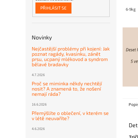
PŘIHLÁSIT SE
6-9kg
Novinky
Nejčastější problémy při kojení: Jak
poznat ragády, kvasinku, zánět
prsu, ucpaný mlékovod a syndrom
bělavé bradavky
4.7.2026
Proč se miminka někdy nechtějí
nosit? A znamená to, že nošení
nemají ráda?
Popi
16.6.2026
Přemýšlíte o oblečení, v kterém se
v létě neuvaříte?
Det
4.6.2026
Trič