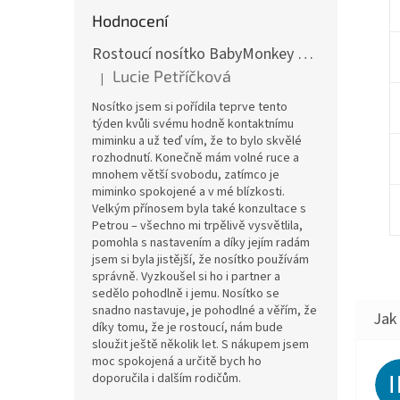
Hodnocení
Rostoucí nosítko BabyMonkey Original Essential - khaki zelené
Lucie Petříčková
|
Hodnocení produktu je 5 z 5 hvězdiček.
Nosítko jsem si pořídila teprve tento
týden kvůli svému hodně kontaktnímu
miminku a už teď vím, že to bylo skvělé
rozhodnutí. Konečně mám volné ruce a
mnohem větší svobodu, zatímco je
miminko spokojené a v mé blízkosti.
Velkým přínosem byla také konzultace s
Petrou – všechno mi trpělivě vysvětlila,
pomohla s nastavením a díky jejím radám
jsem si byla jistější, že nosítko používám
správně. Vyzkoušel si ho i partner a
sedělo pohodlně i jemu. Nosítko se
snadno nastavuje, je pohodlné a věřím, že
díky tomu, že je rostoucí, nám bude
sloužit ještě několik let. S nákupem jsem
moc spokojená a určitě bych ho
doporučila i dalším rodičům.