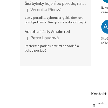
Šicí bylinky
hojení po porodu, nástřih a jizvy
Náku
Veronika Pínová
|
Hodnocení produktu je 5 z 5 hvězdiček.
vším
Vse v poradku. Vyborna a rychla domluva
pri objednavce. Dekuji a vrele doporucuji :)
Adaptivní šaty Amalie red
Petra Loudová
|
Skvě
Hodnocení produktu je 5 z 5 hvězdiček.
naše
Perfektně padnou a velmi pohodlné a
lichotí postavě
Z
á
p
a
t
Kontakt
í
eshop