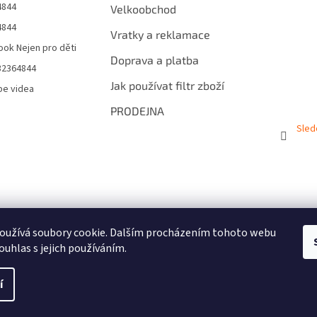
4844
Velkoobchod
4844
Vratky a reklamace
ok Nejen pro děti
Doprava a platba
32364844
Jak používat filtr zboží
be videa
PRODEJNA
Sled
oužívá soubory cookie. Dalším procházením tohoto webu
ouhlas s jejich používáním.
í
.