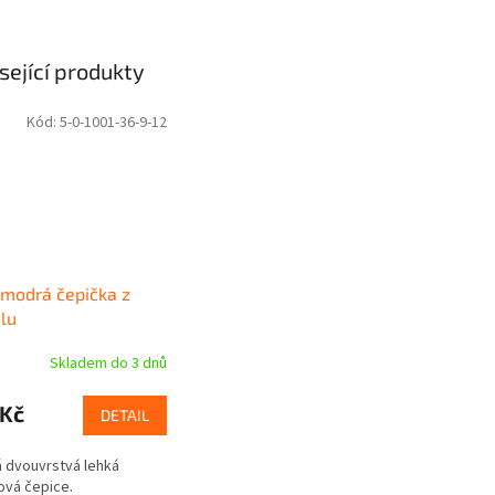
sející produkty
Kód:
5-0-1001-36-9-12
 modrá čepička z
lu
Skladem do 3 dnů
 Kč
DETAIL
 dvouvrstvá lehká
vá čepice.