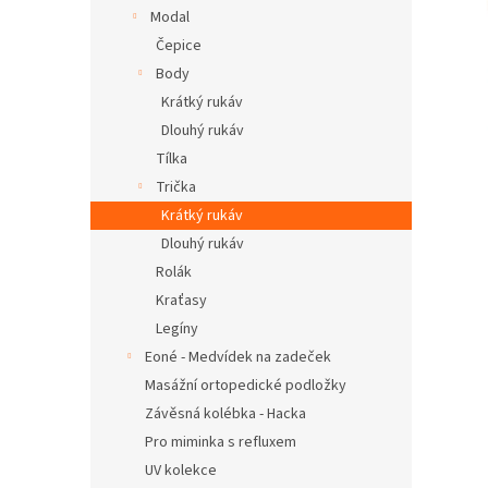
n
Modal
e
Čepice
l
Body
Krátký rukáv
Dlouhý rukáv
Tílka
Trička
Krátký rukáv
Dlouhý rukáv
Rolák
Kraťasy
Legíny
Eoné - Medvídek na zadeček
Masážní ortopedické podložky
Závěsná kolébka - Hacka
Pro miminka s refluxem
UV kolekce