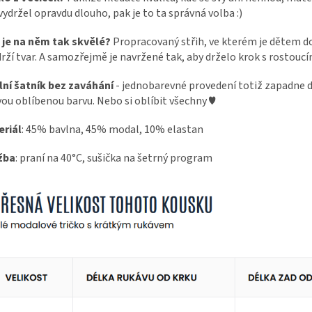
vydržel opravdu dlouho, pak je to ta správná volba :)
 je na něm tak skvělé?
Propracovaný střih, ve kterém je dětem dob
drží tvar. A samozřejmě je navržené tak, aby drželo krok s rostouc
lní šatník bez zaváhání
- jednobarevné provedení totiž zapadne do
vou oblíbenou barvu. Nebo si oblíbit všechny ♥
eriál
: 45% bavlna, 45% modal, 10% elastan
žba
: praní na 40°C, sušička na šetrný program