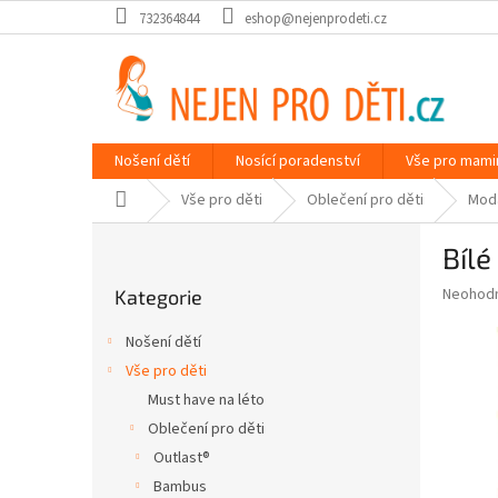
Přejít
732364844
eshop@nejenprodeti.cz
na
obsah
Nošení dětí
Nosící poradenství
Vše pro mami
Domů
Vše pro děti
Oblečení pro děti
Mod
P
Bílé
o
Přeskočit
s
Průměr
Neohod
Kategorie
kategorie
t
hodnoce
r
produkt
Nošení dětí
a
je
Vše pro děti
0,0
n
z
Must have na léto
n
5
í
Oblečení pro děti
hvězdič
p
Outlast®
a
Bambus