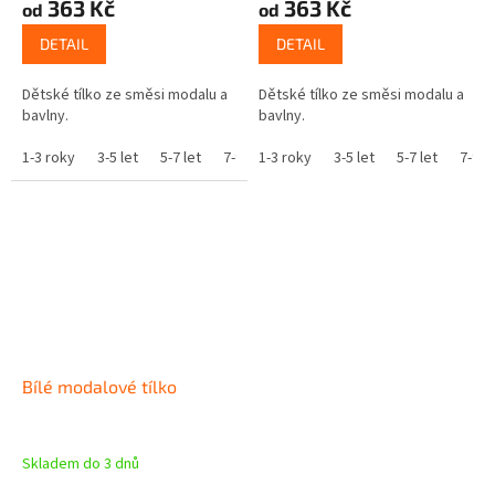
363 Kč
363 Kč
od
od
DETAIL
DETAIL
Dětské tílko ze směsi modalu a
Dětské tílko ze směsi modalu a
bavlny.
bavlny.
1-3 roky
3-5 let
5-7 let
7-9 let
1-3 roky
9-11 let
3-5 let
5-7 let
7-9 le
Bílé modalové tílko
Skladem do 3 dnů