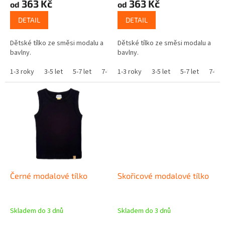
363 Kč
363 Kč
od
od
DETAIL
DETAIL
Dětské tílko ze směsi modalu a
Dětské tílko ze směsi modalu a
bavlny.
bavlny.
1-3 roky
3-5 let
5-7 let
7-9 let
1-3 roky
9-11 let
3-5 let
5-7 let
7-9 le
Černé modalové tílko
Skořicové modalové tílko
Skladem do 3 dnů
Skladem do 3 dnů