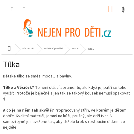
Přejít
NÁKUP
na
obsah
KOŠÍK
Domů
Vše pro děti
Oblečení pro děti
Modal
Tílka
Tílka
Dětské tílko ze směsi modalu a bavlny.
Tílko z Věciček?
To není stálicí sortimentu, ale když je, patří se toho
využít. Protože je báječné a jen tak se takový kousek nemusí opakovat
:)
A co je na něm tak skvělé?
Propracovaný střih, ve kterém je dětem
dobře. Kvalitní materiál, jemný na kůži, pružný, ale drží tvar. A
samozřejmě je navržené tak, aby drželo krok s rostoucím dítkem co
nejdéle.