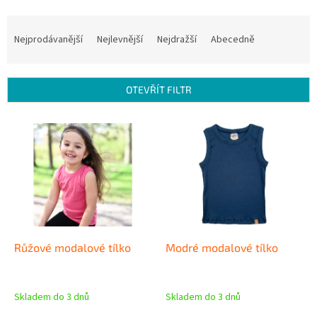
Ř
a
Nejprodávanější
Nejlevnější
Nejdražší
Abecedně
z
e
n
OTEVŘÍT FILTR
í
p
V
r
ý
o
p
d
i
u
s
k
p
t
r
ů
o
d
Růžové modalové tílko
Modré modalové tílko
u
k
t
Skladem do 3 dnů
Skladem do 3 dnů
ů