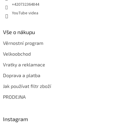
+420732364844
ý
p
YouTube videa
i
s
u
Vše o nákupu
Věrnostní program
Velkoobchod
Vratky a reklamace
Doprava a platba
Jak používat filtr zboží
PRODEJNA
Instagram