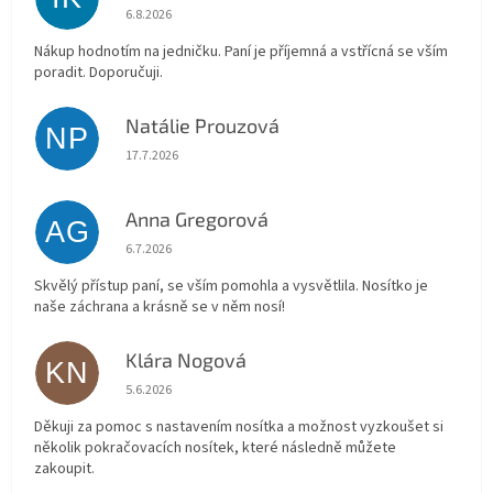
Hodnocení obchodu je 5 z 5 hvězdiček.
6.8.2026
Nákup hodnotím na jedničku. Paní je příjemná a vstřícná se vším
poradit. Doporučuji.
Natálie Prouzová
NP
Hodnocení obchodu je 5 z 5 hvězdiček.
17.7.2026
Anna Gregorová
AG
Hodnocení obchodu je 5 z 5 hvězdiček.
6.7.2026
Skvělý přístup paní, se vším pomohla a vysvětlila. Nosítko je
naše záchrana a krásně se v něm nosí!
Klára Nogová
KN
Hodnocení obchodu je 5 z 5 hvězdiček.
5.6.2026
Děkuji za pomoc s nastavením nosítka a možnost vyzkoušet si
několik pokračovacích nosítek, které následně můžete
zakoupit.