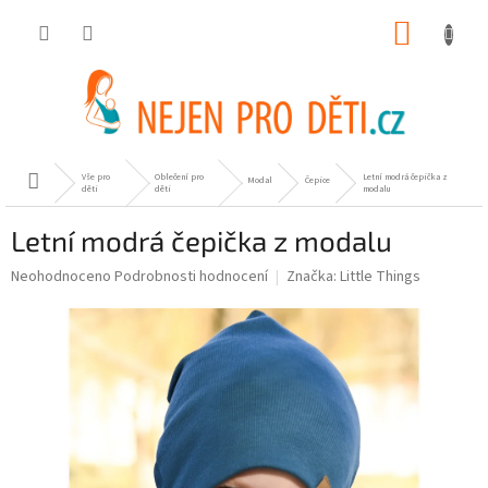
Přejít
NÁKUP
na
obsah
KOŠÍK
Vše pro
Oblečení pro
Letní modrá čepička z
Domů
Modal
Čepice
děti
děti
modalu
Letní modrá čepička z modalu
Průměrné
Neohodnoceno
Podrobnosti hodnocení
Značka:
Little Things
hodnocení
produktu
je
0,0
z
5
hvězdiček.