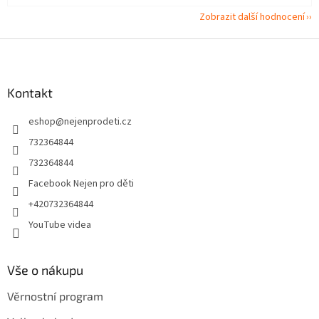
Zobrazit další hodnocení
Z
á
p
a
Kontakt
t
eshop
@
nejenprodeti.cz
í
732364844
732364844
Facebook Nejen pro děti
+420732364844
YouTube videa
Vše o nákupu
Věrnostní program