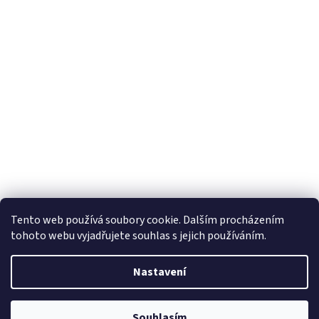
Tento web používá soubory cookie. Dalším procházením
tohoto webu vyjadřujete souhlas s jejich používáním.
Nastavení
Vytvořil Shoptet
Souhlasím
Copyright 2026
Nejen pro děti
. Všechna práva vyhrazena.