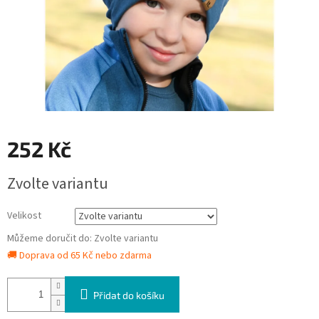
252 Kč
Měrná
Zvolte variantu
cena:
Velikost
Můžeme doručit do:
Zvolte variantu
🚚 Doprava od 65 Kč nebo zdarma
Přidat do košíku