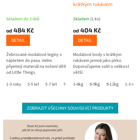
krátkým rukávem
Skladem do 3 dnů
Skladem
(1 ks)
484 Kč
404 Kč
od
od
DETAIL
DETAIL
Žebrované modalové legíny s
Modalové body s krátkým
nápletem do pasu. Velmi
rukávem jemné jako pírko.
přijemný materiál na nošení dětí
Doporučujeme volit o velikost
od Little Things.
větší.
1-3 roky
3-5 let
5-7 let
7-9 let
3-6kg
9-11 let
6-9kg
9-12kg
1-3 roky
ZOBRAZIT VŠECHNY SOUVISEJÍCÍ PRODUKTY