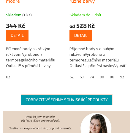
modré
různé barvy
Skladem
(1 ks)
Skladem do 3 dnů
344 Kč
528 Kč
od
DETAIL
DETAIL
Příjemné body s krátkým
Příjemné body s dlouhým
rukávem Vyrobeno z
rukávemVyrobeno z
termoregulačního materiálu
termoregulačního materiálu
Outlast® s příměsí bavlny
Outlast® s příměsí bavlnyVytváří
Vytváří ideální teplotní
ideální teplotní
podmínky Udržuje stálou
62
podmínky Udržuje stálou
62
68
74
80
86
92
9
teplotu mezi pokožkou a...
teplotu mezi pokožkou a...
ZOBRAZIT VŠECHNY SOUVISEJÍCÍ PRODUKTY