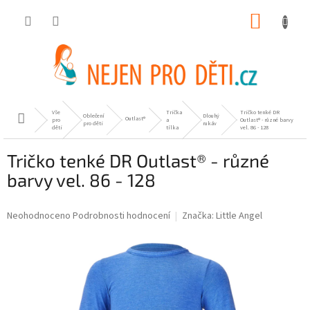
Přejít
NÁKUP
na
obsah
KOŠÍK
Vše
Trička
Tričko tenké DR
Oblečení
Dlouhý
Domů
Outlast®
pro
a
Outlast® - různé barvy
pro děti
rukáv
děti
tílka
vel. 86 - 128
Tričko tenké DR Outlast® - různé
barvy vel. 86 - 128
Průměrné
Neohodnoceno
Podrobnosti hodnocení
Značka:
Little Angel
hodnocení
produktu
je
0,0
z
5
hvězdiček.