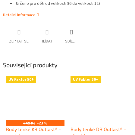
Určeno pro děti od velikosti 86 do vel
ikosti 128
Detailní informace
ZEPTAT SE
HLÍDAT
SDÍLET
Související produkty
UV Faktor 50+
UV Faktor 50+
449 Kč
–23 %
Body tenké KR Outlast® -
Body tenké DR Outlast® -