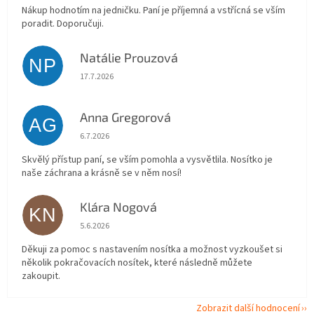
Nákup hodnotím na jedničku. Paní je příjemná a vstřícná se vším
poradit. Doporučuji.
Natálie Prouzová
NP
Hodnocení obchodu je 5 z 5 hvězdiček.
17.7.2026
Anna Gregorová
AG
Hodnocení obchodu je 5 z 5 hvězdiček.
6.7.2026
Skvělý přístup paní, se vším pomohla a vysvětlila. Nosítko je
naše záchrana a krásně se v něm nosí!
Klára Nogová
KN
Hodnocení obchodu je 5 z 5 hvězdiček.
5.6.2026
Děkuji za pomoc s nastavením nosítka a možnost vyzkoušet si
několik pokračovacích nosítek, které následně můžete
zakoupit.
Zobrazit další hodnocení