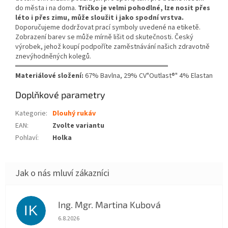
do města i na doma.
Tričko je velmi pohodlné, lze nosit přes
léto i přes zimu, může sloužit i jako spodní vrstva.
Doporučujeme dodržovat prací symboly uvedené na etiketě.
Zobrazení barev se může mírně lišit od skutečnosti. Český
výrobek, jehož koupí podpoříte zaměstnávání našich zdravotně
znevýhodněných kolegů.
══════════════════════════════
Materiálové složení:
67% Bavlna, 29% CV"Outlast®" 4% Elastan
Doplňkové parametry
Kategorie
:
Dlouhý rukáv
EAN
:
Zvolte variantu
Pohlaví
:
Holka
Ing. Mgr. Martina Kubová
IK
Hodnocení obchodu je 5 z 5 hvězdiček.
6.8.2026