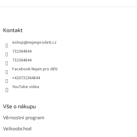
Z
á
p
a
Kontakt
t
eshop
@
nejenprodeti.cz
í
732364844
732364844
Facebook Nejen pro děti
+420732364844
YouTube videa
Vše o nákupu
Věrnostní program
Velkoobchod