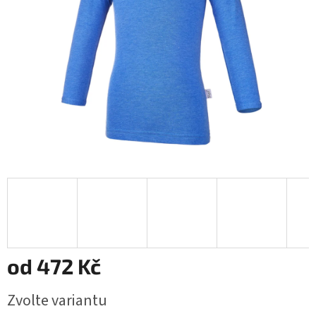
od
472 Kč
Měrná
Zvolte variantu
cena: