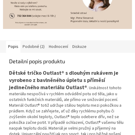
Popis
Podobné (2)
Hodnocení
Diskuze
Detailní popis produktu
Dětské tričko Outlast® s dlouhým rukávem je
vyrobeno z bavlněného úpletu s příměsí
jedinečného materiálu Outlast®
. Unikátnost tohoto
materiálu nespočívá v rychlém odvádění potu od těla, jako u
ostatních funkčních materiálů, ale přímo ve snižování pocení.
Materiál Outlast® totiž udržuje stálou teplotu mezi pokožkou a
prádlem. Když se zahřejete, ať už díky rychlému pohybu či
zvýšením okolní teploty, Outlast® teplo odebere dřív, než se
pokožka začne potit. V případě ochlazení, Outlast® vašemu tělu
naopak teplotu dodá. Materiál je velmi pružný a příjemný na
dotek. Univerzální použití jak pro sport, tak i pro běžné nošení