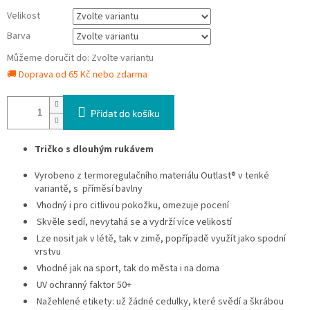
Velikost
Barva
Můžeme doručit do:
Zvolte variantu
🚚 Doprava od 65 Kč nebo zdarma
Přidat do košíku
Tričko s dlouhým rukávem
Vyrobeno z termoregulačního materiálu Outlast® v tenké
variantě, s příměsí bavlny
Vhodný i pro citlivou pokožku, omezuje pocení
Skvěle sedí, nevytahá se a vydrží více velikostí
Lze nosit jak v létě, tak v zimě, popřípadě využít jako spodní
vrstvu
Vhodné jak na sport, tak do města i na doma
UV ochranný faktor 50+
Nažehlené etikety: už žádné cedulky, které svědí a škrábou