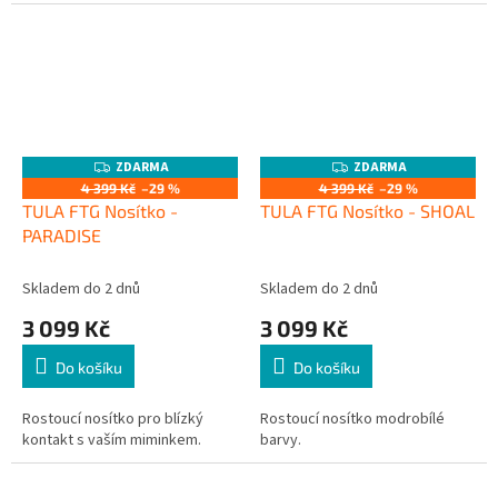
ZDARMA
ZDARMA
Z
Z
D
D
4 399 Kč
–29 %
4 399 Kč
–29 %
A
A
TULA FTG Nosítko -
TULA FTG Nosítko - SHOAL
R
R
M
M
PARADISE
A
A
Skladem do 2 dnů
Skladem do 2 dnů
3 099 Kč
3 099 Kč
Do košíku
Do košíku
Rostoucí nosítko pro blízký
Rostoucí nosítko modrobílé
kontakt s vaším miminkem.
barvy.