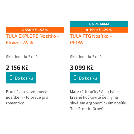
ZDARMA
Z
D
4 550 Kč
–52 %
4 399 Kč
–29 %
A
TULA EXPLORE Nosítko -
TULA FTG Nosítko -
R
M
Flower Walk
PROWL
A
Skladem do 2 dnů
Skladem do 2 dnů
2 156 Kč
3 099 Kč
Do košíku
Do košíku
Procházka s květinovým
Máte rádi kočky? A co tyhle
nosítkem - to pravé pro
krásné kočkovité šelmy na
romantiky.
skvělém ergonomickém nosítku
Tula Free to Grow?