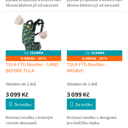
těsnou blízkost již od narození.
těsnou blízkost již od narození.
Naše první rostoucí nosítka
Naše první rostoucí nosítka
oslavují vzácné momenty...
oslavují vzácné momenty...
ZDARMA
ZDARMA
Z
Z
D
D
4 399 Kč
–29 %
4 399 Kč
–29 %
A
A
TULA FTG Nosítko - LAND
TULA FTG Nosítko -
R
R
M
M
BEFORE TULA
MOJAVE
A
A
Skladem do 2 dnů
Skladem do 2 dnů
3 099 Kč
3 099 Kč
Do košíku
Do košíku
Rostoucí nosítko s krásným
Rostoucí nosítko s designem
vzorem dinosaurů.
pro holčičku i kluka.