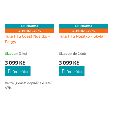
ZDARMA
ZDARMA
Z
Z
D
D
4 399 Kč
–29 %
4 399 Kč
–29 %
A
A
Tula FTG Coast Nosítko -
Tula FTG Nosítko - Skylar
R
R
M
M
Peggy
A
A
Skladem
(1 ks)
Skladem do 2 dnů
3 099 Kč
3 099 Kč
Do košíku
Do košíku
Verze „Coast“ doplněná o letní
síťku