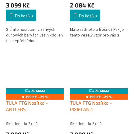
3 099 Kč
2 084 Kč
Do košíku
Do košíku
S tímto nosítkem v zářivých
Máte rádi léto a třešně? Pak je
duhových barvách Vás nikdo jen
tento veselý vzor pro vás :)
tak nepřehlédne.
ZDARMA
ZDARMA
Z
Z
D
D
4 399 Kč
–29 %
4 399 Kč
–29 %
A
A
TULA FTG Nosítko -
TULA FTG Nosítko -
R
R
M
M
ANTLERS
PIXIELAND
A
A
Skladem do 2 dnů
Skladem do 2 dnů