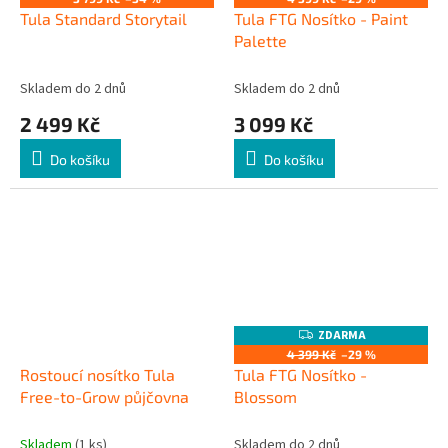
A
A
Tula Standard Storytail
Tula FTG Nosítko - Paint
R
R
M
M
Palette
A
A
Skladem do 2 dnů
Skladem do 2 dnů
2 499 Kč
3 099 Kč
Do košíku
Do košíku
ZDARMA
Z
D
4 399 Kč
–29 %
A
Rostoucí nosítko Tula
Tula FTG Nosítko -
R
M
Free-to-Grow půjčovna
Blossom
A
Skladem
(1 ks)
Skladem do 2 dnů