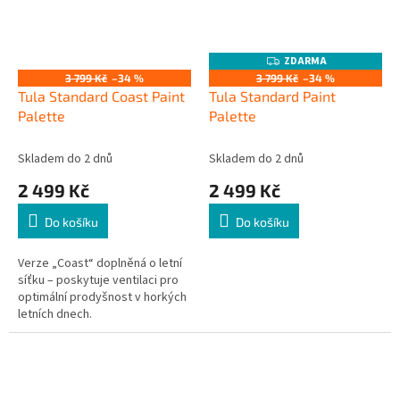
ZDARMA
Z
D
3 799 Kč
–34 %
3 799 Kč
–34 %
A
Tula Standard Coast Paint
Tula Standard Paint
R
M
Palette
Palette
A
Skladem do 2 dnů
Skladem do 2 dnů
2 499 Kč
2 499 Kč
Do košíku
Do košíku
Verze „Coast“ doplněná o letní
síťku – poskytuje ventilaci pro
optimální prodyšnost v horkých
letních dnech.