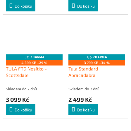
Do košíku
Do košíku
ZDARMA
ZDARMA
Z
Z
D
D
4 399 Kč
–29 %
3 799 Kč
–34 %
A
A
TULA FTG Nosítko -
Tula Standard
R
R
M
M
Scottsdale
Abracadabra
A
A
Skladem do 2 dnů
Skladem do 2 dnů
3 099 Kč
2 499 Kč
Do košíku
Do košíku