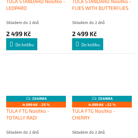
TULA STANDARD Nosítko -
TULA STANDARD Nosítko -
LEOPARD
FLIES WITH BUTTERFLIES
Skladem do 2 dnů
Skladem do 2 dnů
2 499 Kč
2 499 Kč
Do košíku
Do košíku
ZDARMA
ZDARMA
Z
Z
D
D
4 399 Kč
–29 %
4 399 Kč
–52 %
A
A
TULA FTG Nosítko -
TULA FTG Nosítko -
R
R
M
M
TOTALLY RAD!
CHERRY
A
A
Skladem do 2 dnů
Skladem do 2 dnů