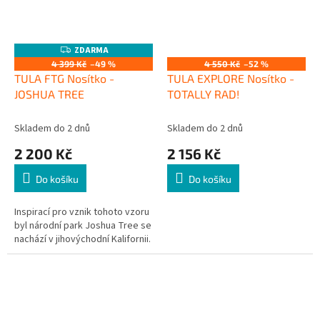
ZDARMA
Z
D
4 399 Kč
–49 %
4 550 Kč
–52 %
A
TULA FTG Nosítko -
TULA EXPLORE Nosítko -
R
M
JOSHUA TREE
TOTALLY RAD!
A
Skladem do 2 dnů
Skladem do 2 dnů
2 200 Kč
2 156 Kč
Do košíku
Do košíku
Inspirací pro vznik tohoto vzoru
byl národní park Joshua Tree se
nachází v jihovýchodní Kalifornii.