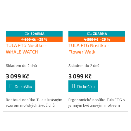
ZDARMA
ZDARMA
Z
Z
D
D
4 399 Kč
–29 %
4 399 Kč
–29 %
A
A
TULA FTG Nosítko -
TULA FTG Nosítko -
R
R
M
M
WHALE WATCH
Flower Walk
A
A
Skladem do 2 dnů
Skladem do 2 dnů
3 099 Kč
3 099 Kč
Do košíku
Do košíku
Rostoucí nosítko Tula s krásným
Ergonomické nosítko Tula FTG s
vzorem mořských živočichů.
jemným květinovým motivem