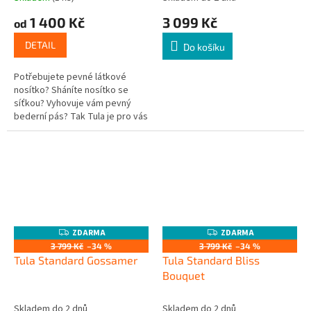
1 400 Kč
3 099 Kč
od
DETAIL
Do košíku
Potřebujete pevné látkové
nosítko? Sháníte nosítko se
síťkou? Vyhovuje vám pevný
bederní pás? Tak Tula je pro vás
tou pravou volbou.
ZDARMA
ZDARMA
Z
Z
D
D
3 799 Kč
–34 %
3 799 Kč
–34 %
A
A
Tula Standard Gossamer
Tula Standard Bliss
R
R
M
M
Bouquet
A
A
Skladem do 2 dnů
Skladem do 2 dnů