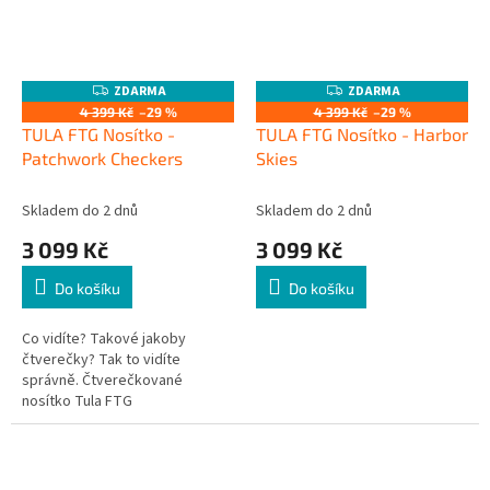
ZDARMA
ZDARMA
Z
Z
D
D
4 399 Kč
–29 %
4 399 Kč
–29 %
A
A
TULA FTG Nosítko -
TULA FTG Nosítko - Harbor
R
R
M
M
Patchwork Checkers
Skies
A
A
Skladem do 2 dnů
Skladem do 2 dnů
3 099 Kč
3 099 Kč
Do košíku
Do košíku
Co vidíte? Takové jakoby
čtverečky? Tak to vidíte
správně. Čtverečkované
nosítko Tula FTG