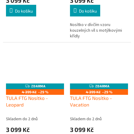
3 099 Kč
3 099 Kč
Do košíku
Do košíku
Nosítko v dívčím vzoru
kouzelných víl s motýlkovými
křídly
ZDARMA
ZDARMA
Z
Z
D
D
4 399 Kč
–29 %
4 399 Kč
–29 %
A
A
TULA FTG Nosítko -
TULA FTG Nosítko -
R
R
M
M
Leopard
Vacation
A
A
Skladem do 2 dnů
Skladem do 2 dnů
3 099 Kč
3 099 Kč