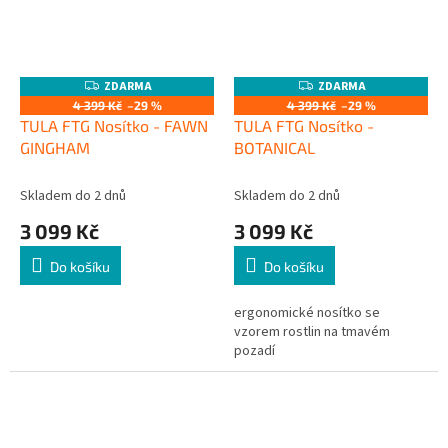
ZDARMA
ZDARMA
Z
Z
D
D
4 399 Kč
–29 %
4 399 Kč
–29 %
A
A
TULA FTG Nosítko - FAWN
TULA FTG Nosítko -
R
R
M
M
GINGHAM
BOTANICAL
A
A
Skladem do 2 dnů
Skladem do 2 dnů
3 099 Kč
3 099 Kč
Do košíku
Do košíku
ergonomické nosítko se
vzorem rostlin na tmavém
pozadí