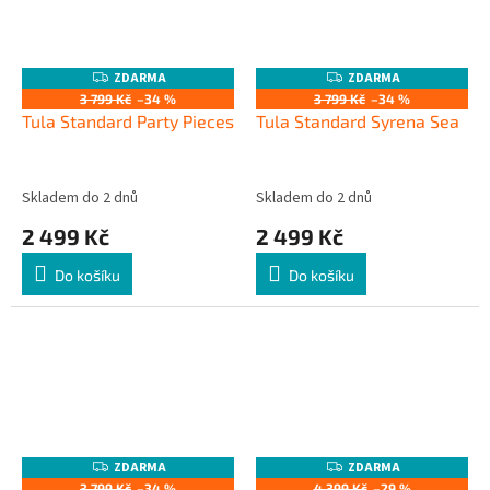
ZDARMA
ZDARMA
Z
Z
D
D
3 799 Kč
–34 %
3 799 Kč
–34 %
A
A
Tula Standard Party Pieces
Tula Standard Syrena Sea
R
R
M
M
A
A
Skladem do 2 dnů
Skladem do 2 dnů
2 499 Kč
2 499 Kč
Do košíku
Do košíku
ZDARMA
ZDARMA
Z
Z
D
D
3 799 Kč
–34 %
4 399 Kč
–29 %