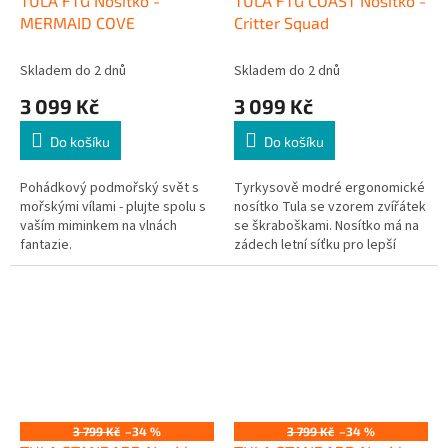
TULA FTG Nosítko -
TULA FTG COAST Nosítko -
R
R
M
M
MERMAID COVE
Critter Squad
A
A
Skladem do 2 dnů
Skladem do 2 dnů
3 099 Kč
3 099 Kč
Do košíku
Do košíku
Pohádkový podmořský svět s
Tyrkysově modré ergonomické
mořskými vílami - plujte spolu s
nosítko Tula se vzorem zvířátek
vaším miminkem na vlnách
se škraboškami. Nosítko má na
fantazie.
zádech letní síťku pro lepší
cirkulaci vzduchu.
3 799 Kč
–34 %
3 799 Kč
–34 %