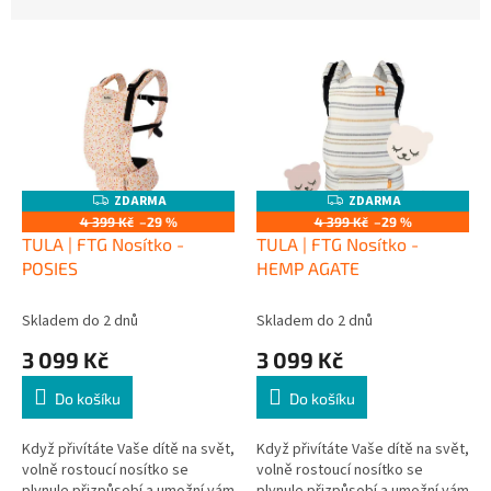
z
e
V
n
ý
í
p
p
i
r
s
o
p
d
r
u
ZDARMA
ZDARMA
Z
Z
o
D
D
k
4 399 Kč
–29 %
4 399 Kč
–29 %
A
A
d
t
TULA | FTG Nosítko -
TULA | FTG Nosítko -
R
R
M
M
u
ů
POSIES
HEMP AGATE
A
A
k
t
Skladem do 2 dnů
Skladem do 2 dnů
ů
3 099 Kč
3 099 Kč
Do košíku
Do košíku
Když přivítáte Vaše dítě na svět,
Když přivítáte Vaše dítě na svět,
volně rostoucí nosítko se
volně rostoucí nosítko se
plynule přizpůsobí a umožní vám
plynule přizpůsobí a umožní vám