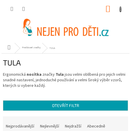
Přejít
NÁKUP
na
obsah
KOŠÍK
Domů
Prodávané značky
TULA
TULA
Ergonomická
nosítka
značky
Tula
jsou velmi oblíbená pro jejich velmi
snadné nastavení, jednoduché používání a velmi široký výběr vzorů,
kterých si vybere každý.
OTEVŘÍT FILTR
Ř
a
Nejprodávanější
Nejlevnější
Nejdražší
Abecedně