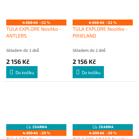
4 550 Kč
–52 %
4 550 Kč
–52 %
TULA EXPLORE Nosítko -
TULA EXPLORE Nosítko -
ANTLERS
PIXIELAND
Skladem do 2 dnů
Skladem do 2 dnů
2 156 Kč
2 156 Kč
Do košíku
Do košíku
ZDARMA
ZDARMA
Z
Z
D
D
4 399 Kč
–29 %
4 399 Kč
–29 %
A
A