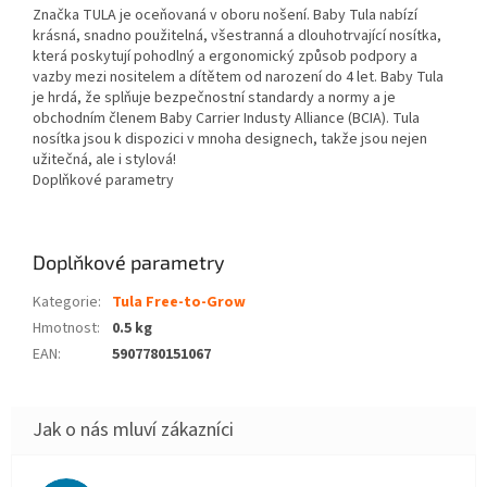
Značka TULA je oceňovaná v oboru nošení. Baby Tula nabízí
krásná, snadno použitelná, všestranná a dlouhotrvající nosítka,
která poskytují pohodlný a ergonomický způsob podpory a
vazby mezi nositelem a dítětem od narození do 4 let. Baby Tula
je hrdá, že splňuje bezpečnostní standardy a normy a je
obchodním členem Baby Carrier Industy Alliance (BCIA). Tula
nosítka jsou k dispozici v mnoha designech, takže jsou nejen
užitečná, ale i stylová!
Doplňkové parametry
Doplňkové parametry
Kategorie
:
Tula Free-to-Grow
Hmotnost
:
0.5 kg
EAN
:
5907780151067