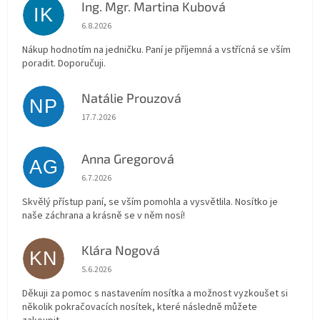
Ing. Mgr. Martina Kubová
IK
Hodnocení obchodu je 5 z 5 hvězdiček.
6.8.2026
Nákup hodnotím na jedničku. Paní je příjemná a vstřícná se vším
poradit. Doporučuji.
Natálie Prouzová
NP
Hodnocení obchodu je 5 z 5 hvězdiček.
17.7.2026
Anna Gregorová
AG
Hodnocení obchodu je 5 z 5 hvězdiček.
6.7.2026
Skvělý přístup paní, se vším pomohla a vysvětlila. Nosítko je
naše záchrana a krásně se v něm nosí!
Klára Nogová
KN
Hodnocení obchodu je 5 z 5 hvězdiček.
5.6.2026
Děkuji za pomoc s nastavením nosítka a možnost vyzkoušet si
několik pokračovacích nosítek, které následně můžete