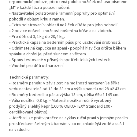
ergonomické poloze, přirozená poloha nožiček má tvar písmene
„M“ v každé fázi a poloze nošení.
• Nastavitelné polstrované ramenní popruhy pro optimální
pohodlí v oblasti krku a ramen.
• Extra polstrovaní v oblasti nožiček dítěte pro jeho pohodlí.
• 2 pozice nošení - možnost nošení na břiše a na zádech.
• Pro děti od 3,2 kg do 20,4 kg.
• Praktická kapsa na bederním pásu pro uschování drobností.
• Odnímatelná kapucka na spaní - podpírá hlavičku dítěte během
spánku a chrání jej před sluncem a větrem.
• Spony testované v přísných spotřebitelských testech.
• Vhodné pro děti od narození.
Technické parametry:
• Rozměry panelu: v závislosti na možnosti nastavení je šířka
sedu nastavitelná od 13 do 38 cm a výška panelu od 28 až 43 cm.
• Rozměry bederního pásu: výška 13 cm, délka 69 až 145 cm.
• Váha nosítka: 0,8 kg. • Materiál nosítka: ručně vyrobený
prodyšný a lehký kepr (100 % OEKO-TEX® Standard 100 -
certifikované plátno).
• Údržba: Lze prát v pračce na cyklus ruční praní s jemným pracím
prostředkem šetrným k barvám v co nejchladnější vodě a sušit
na vzduchu.