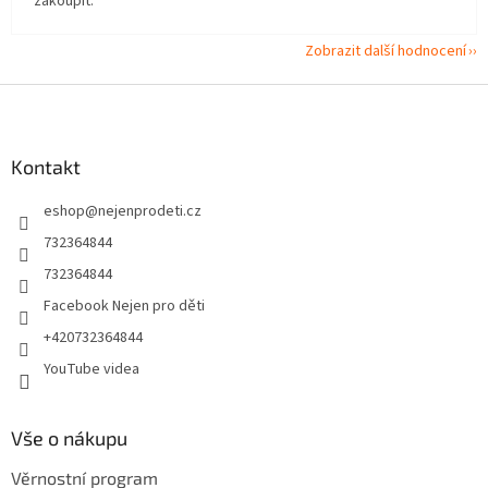
zakoupit.
Zobrazit další hodnocení
Z
á
p
a
Kontakt
t
eshop
@
nejenprodeti.cz
í
732364844
732364844
Facebook Nejen pro děti
+420732364844
YouTube videa
Vše o nákupu
Věrnostní program