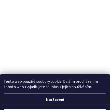
Tento web používá soubory cookie. Dalším procházením
tohoto webu vyjadřujete souhlas s jejich používáním.
Nastavení
Vytvořil Shoptet