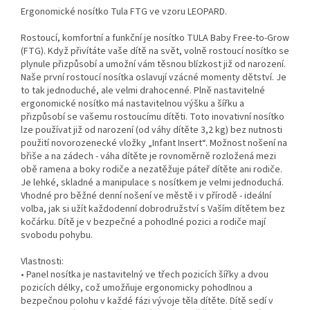
Ergonomické nosítko Tula FTG ve vzoru LEOPARD.
Rostoucí, komfortní a funkční je nosítko TULA Baby Free-to-Grow
(FTG). Když přivítáte vaše dítě na svět, volně rostoucí nosítko se
plynule přizpůsobí a umožní vám těsnou blízkost již od narození.
Naše první rostoucí nosítka oslavují vzácné momenty dětství. Je
to tak jednoduché, ale velmi drahocenné. Plně nastavitelné
ergonomické nosítko má nastavitelnou výšku a šířku a
přizpůsobí se vašemu rostoucímu dítěti. Toto inovativní nosítko
lze používat již od narození (od váhy dítěte 3,2 kg) bez nutnosti
použití novorozenecké vložky „Infant Insert“. Možnost nošení na
břiše a na zádech - váha dítěte je rovnoměrně rozložená mezi
obě ramena a boky rodiče a nezatěžuje páteř dítěte ani rodiče.
Je lehké, skladné a manipulace s nosítkem je velmi jednoduchá.
Vhodné pro běžné denní nošení ve městě i v přírodě - ideální
volba, jak si užít každodenní dobrodružství s Vaším dítětem bez
kočárku. Dítě je v bezpečné a pohodlné pozici a rodiče mají
svobodu pohybu.
Vlastnosti:
• Panel nosítka je nastavitelný ve třech pozicích šířky a dvou
pozicích délky, což umožňuje ergonomicky pohodlnou a
bezpečnou polohu v každé fázi vývoje těla dítěte. Dítě sedí v