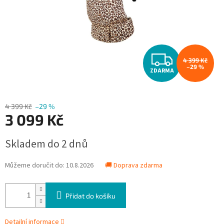
Z
4 399 Kč
–29 %
ZDARMA
D
A
4 399 Kč
–29 %
3 099 Kč
R
Měrná
M
Skladem do 2 dnů
cena:
A
Můžeme doručit do:
10.8.2026
🚚 Doprava zdarma
Přidat do košíku
Detailní informace