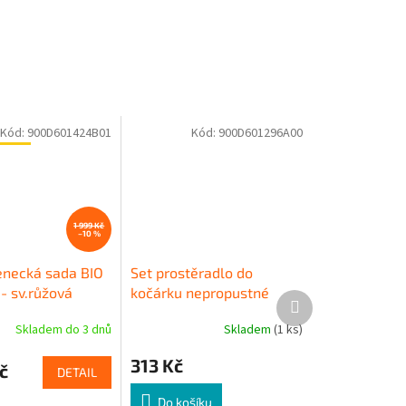
Kód:
900D601424B01
Kód:
900D601296A00
 50+
1 999 Kč
–10 %
necká sada BIO
Set prostěradlo do
- sv.růžová
kočárku nepropustné
Další
y/růžová baby
prodyšné - bílá
produkt
Skladem do 3 dnů
Skladem
(1 ks)
313 Kč
č
DETAIL
Do košíku