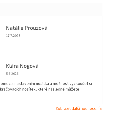
Natálie Prouzová
Hodnocení obchodu je 5 z 5 hvězdiček.
17.7.2026
Klára Nogová
Hodnocení obchodu je 5 z 5 hvězdiček.
5.6.2026
 pomoc s nastavením nosítka a možnost vyzkoušet si
okračovacích nosítek, které následně můžete
Zobrazit další hodnocení