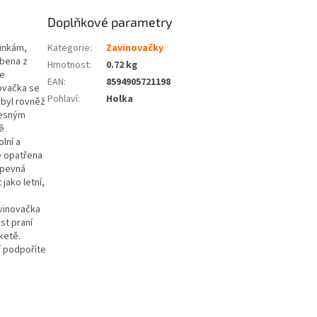
Doplňkové parametry
inkám,
Kategorie
:
Zavinovačky
obena z
Hmotnost
:
0.72 kg
je
EAN
:
8594905721198
novačka se
Pohlaví
:
Holka
 byl rovněž
lesným
dě
lní a
je opatřena
 pevná
jako letní,
vinovačka
st praní
ketě.
í podpoříte