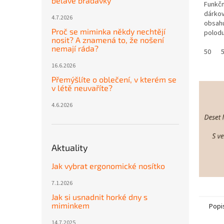
bělavé bradavky
Funkčn
dárkov
4.7.2026
obsahu
Proč se miminka někdy nechtějí
polodu
nosit? A znamená to, že nošení
sada 
nemají ráda?
Výborn
50
do...
16.6.2026
Přemýšlíte o oblečení, v kterém se
v létě neuvaříte?
4.6.2026
Aktuality
Jak vybrat ergonomické nosítko
7.1.2026
Jak si usnadnit horké dny s
miminkem
Popi
14.7.2025