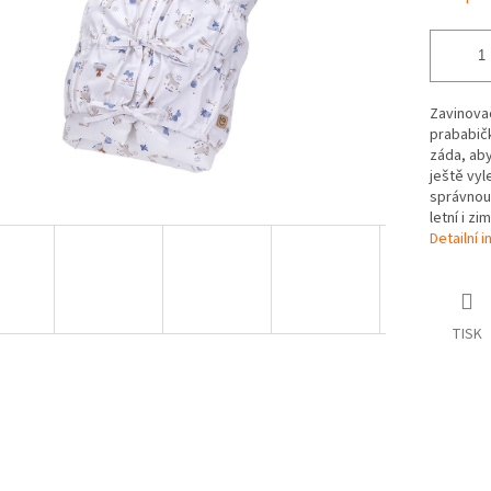
Zavinovač
prababičk
záda, aby
ještě vyl
správnou 
letní i zi
Detailní 
TISK