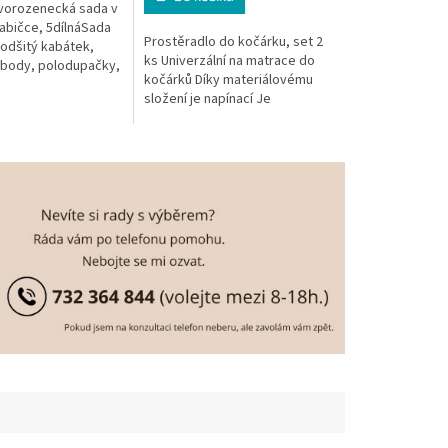
vorozenecká sada v
abičce, 5dílnáSada
Prostěradlo do kočárku, set 2
odšitý kabátek,
ks Univerzální na matrace do
 body, polodupačky,
kočárků Díky materiálovému
a čepiciPerfektní
složení je napínací Je
ovorozené...
nepropustné, obsahuje
polyuretanovou membránu
Zabrání tak...