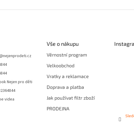
Vše o nákupu
Instagr
Věrnostní program
@
nejenprodeti.cz
4844
Velkoobchod
4844
Vratky a reklamace
ok Nejen pro děti
Doprava a platba
32364844
Jak používat filtr zboží
be videa
PRODEJNA
Sled