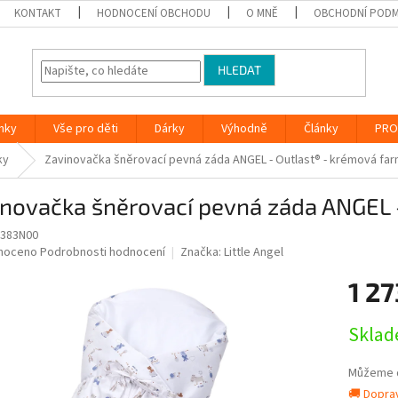
KONTAKT
HODNOCENÍ OBCHODU
O MNĚ
OBCHODNÍ PODM
HLEDAT
nky
Vše pro děti
Dárky
Výhodně
Články
PRO
ky
Zavinovačka šněrovací pevná záda ANGEL - Outlast® - krémová fa
inovačka šněrovací pevná záda ANGEL 
1383N00
né
noceno
Podrobnosti hodnocení
Značka:
Little Angel
ní
1 27
u
Měrná
Sklad
cena:
ek.
Můžeme d
🚚 Dopra