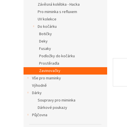
n
Závěsná kolébka - Hacka
e
Pro miminka s refluxem
l
UV kolekce
Do kočárku
Botičky
Deky
Fusaky
Podložky do kočárku
Prostěradla
Zavinovačky
Vše pro maminky
Výhodně
Dárky
Soupravy pro miminka
Dárkové poukazy
Půjčovna