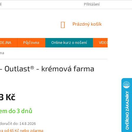
ÍNKY
PODMÍNKY OCHRANY OSOBNÍCH ÚDAJŮ (GDPR)
Přihlášení
MOJE OBJEDN
NÁKUPNÍ
Prázdný košík
KOŠÍK
DEJNA
Půjčovna
Online kurz o nošení
VIDEONÁVODY
rma
- Outlast® - krémová farma
3 Kč
em do 3 dnů
oručit do:
14.8.2026
va od 65 Kč nebo zdarma