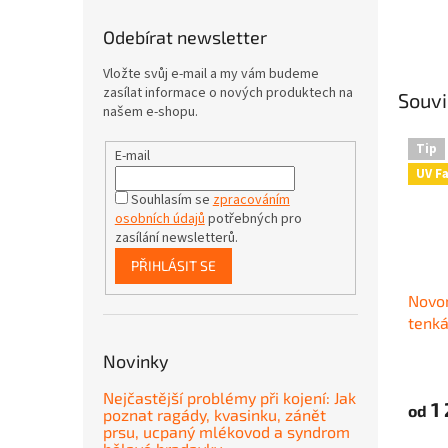
Odebírat newsletter
Vložte svůj e-mail a my vám budeme
zasílat informace o nových produktech na
Souvi
našem e-shopu.
Tip
E-mail
UV F
Souhlasím se
zpracováním
osobních údajů
potřebných pro
zasílání newsletterů.
PŘIHLÁSIT SE
Novo
tenká
Novinky
Nejčastější problémy při kojení: Jak
1 
od
poznat ragády, kvasinku, zánět
prsu, ucpaný mlékovod a syndrom