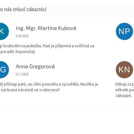
Ing. Mgr. Martina Kubová
IK
NP
Hodnocení obchodu je 5 z 5 hvězdiček.
6.8.2026
p hodnotím na jedničku. Paní je příjemná a vstřícná se
 poradit. Doporučuji.
Anna Gregorová
AG
KN
Hodnocení obchodu je 5 z 5 hvězdiček.
6.7.2026
lý přístup paní, se vším pomohla a vysvětlila. Nosítko je
Děkuji za
 záchrana a krásně se v něm nosí!
několik p
zakoupit.