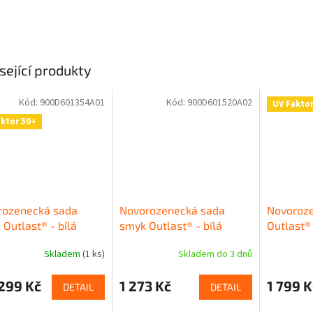
sející produkty
Kód:
900D601354A01
Kód:
900D601520A02
UV Faktor
aktor 50+
rozenecká sada
Novorozenecká sada
Novoroze
 Outlast® - bílá
smyk Outlast® - bílá
Outlast® 
hvězdičk
Skladem
(1 ks)
Skladem do 3 dnů
299 Kč
1 273 Kč
1 799 K
DETAIL
DETAIL