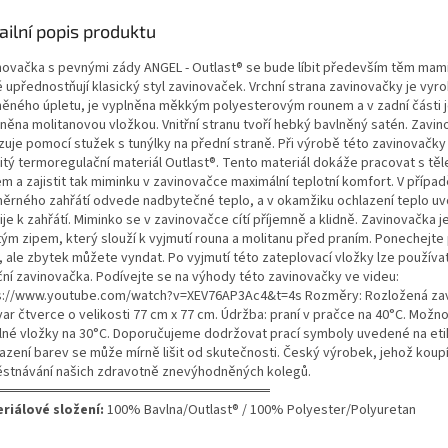
ailní popis produktu
novačka s pevnými zády ANGEL - Outlast® se bude líbit především těm mam
é upřednostňují klasický styl zavinovaček. Vrchní strana zavinovačky je vyr
něného úpletu, je vyplněna měkkým polyesterovým rounem a v zadní části 
něna molitanovou vložkou. Vnitřní stranu tvoří hebký bavlněný satén. Zavi
zuje pomocí stužek s tunýlky na přední straně. Při výrobě této zavinovačky
itý termoregulační materiál Outlast®. Tento materiál dokáže pracovat s tě
m a zajistit tak miminku v zavinovačce maximální teplotní komfort. V přípa
ěrného zahřátí odvede nadbytečné teplo, a v okamžiku ochlazení teplo uvo
je k zahřátí. Miminko se v zavinovačce cítí příjemně a klidně. Zavinovačka 
tým zipem, který slouží k vyjmutí rouna a molitanu před praním. Ponechejte
 ale zbytek můžete vyndat. Po vyjmutí této zateplovací vložky lze používat 
ční zavinovačka. Podívejte se na výhody této zavinovačky ve videu:
s://www.youtube.com/watch?v=XEV76AP3Ac4&t=4s Rozměry: Rozložená za
ar čtverce o velikosti 77 cm x 77 cm. Údržba: praní v pračce na 40°C. Možno
lné vložky na 30°C. Doporučujeme dodržovat prací symboly uvedené na eti
azení barev se může mírně lišit od skutečnosti. Český výrobek, jehož koup
stnávání našich zdravotně znevýhodněných kolegů.
═══════════════════════════
riálové složení:
100% Bavlna/Outlast® / 100% Polyester/Polyuretan