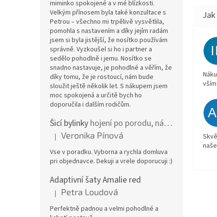
miminko spokojené a v mé blízkosti.
Velkým přínosem byla také konzultace s
Petrou – všechno mi trpělivě vysvětlila,
pomohla s nastavením a díky jejím radám
jsem si byla jistější, že nosítko používám
správně. Vyzkoušel si ho i partner a
sedělo pohodlně i jemu. Nosítko se
snadno nastavuje, je pohodlné a věřím, že
Náku
díky tomu, že je rostoucí, nám bude
vším
sloužit ještě několik let. S nákupem jsem
moc spokojená a určitě bych ho
doporučila i dalším rodičům.
Šicí bylinky
hojení po porodu, nástřih a jizvy
Veronika Pínová
|
Skvě
Hodnocení produktu je 5 z 5 hvězdiček.
naše
Vse v poradku. Vyborna a rychla domluva
pri objednavce. Dekuji a vrele doporucuji :)
Adaptivní šaty Amalie red
Petra Loudová
|
Hodnocení produktu je 5 z 5 hvězdiček.
Perfektně padnou a velmi pohodlné a