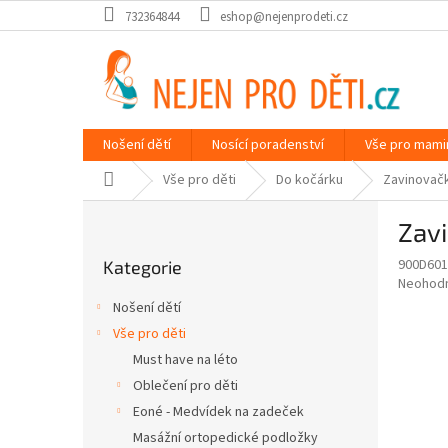
Přejít
732364844
eshop@nejenprodeti.cz
na
obsah
Nošení dětí
Nosící poradenství
Vše pro mami
Domů
Vše pro děti
Do kočárku
Zavinovač
P
Zav
o
Přeskočit
s
900D60
Kategorie
kategorie
t
Průměr
Neohod
r
hodnoce
Nošení dětí
a
produkt
Vše pro děti
je
n
0,0
Must have na léto
n
z
í
Oblečení pro děti
5
p
Eoné - Medvídek na zadeček
hvězdič
a
Masážní ortopedické podložky