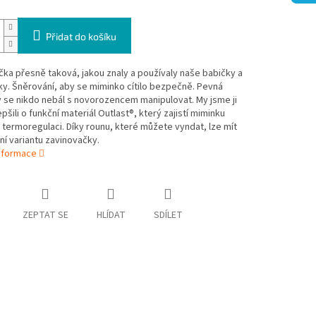
Přidat do košíku
ka přesně taková, jakou znaly a používaly naše babičky a
y. Šněrování, aby se miminko cítilo bezpečně. Pevná
 se nikdo nebál s novorozencem manipulovat. My jsme ji
epšili o funkční materiál Outlast®, který zajistí miminku
termoregulaci. Díky rounu, které můžete vyndat, lze mít
mní variantu zavinovačky.
informace
ZEPTAT SE
HLÍDAT
SDÍLET