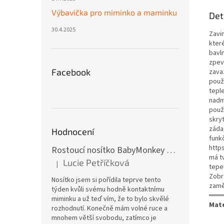
Výbavička pro miminko a maminku
Det
30.4.2025
Zavi
kter
bavl
zpev
Facebook
zava
použ
teple
nadm
použi
skry
záda,
Hodnocení
funk
http
Rostoucí nosítko BabyMonkey Original Essential - khaki zelené
má tv
Lucie Petříčková
|
tepe
Hodnocení produktu je 5 z 5 hvězdiček.
Zobr
Nosítko jsem si pořídila teprve tento
zamě
týden kvůli svému hodně kontaktnímu
═══
miminku a už teď vím, že to bylo skvělé
Mate
rozhodnutí. Konečně mám volné ruce a
mnohem větší svobodu, zatímco je