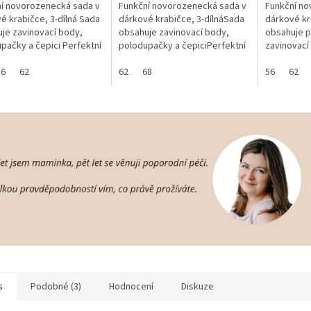
í novorozenecká sada v
Funkční novorozenecká sada v
Funkční no
é krabičce, 3-dílná Sada
dárkové krabičce, 3-dílnáSada
dárkové kr
je zavinovací body,
obsahuje zavinovací body,
obsahuje p
pačky a čepici Perfektní
polodupačky a čepiciPerfektní
zavinovací
pro novorozené miminko
sada pro novorozené
rukavičky 
á nejen pro maminku
56
62
miminkoVýborná nejen pro
62
68
sada pro n
56
62
maminku do...
s
Podobné (3)
Hodnocení
Diskuze