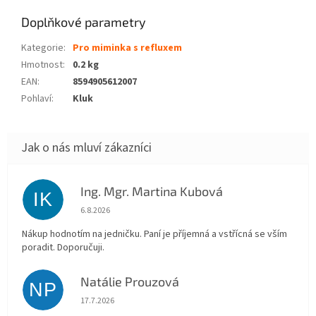
Doplňkové parametry
Kategorie
:
Pro miminka s refluxem
Hmotnost
:
0.2 kg
EAN
:
8594905612007
Pohlaví
:
Kluk
Ing. Mgr. Martina Kubová
IK
Hodnocení obchodu je 5 z 5 hvězdiček.
6.8.2026
Nákup hodnotím na jedničku. Paní je příjemná a vstřícná se vším
poradit. Doporučuji.
Natálie Prouzová
NP
Hodnocení obchodu je 5 z 5 hvězdiček.
17.7.2026