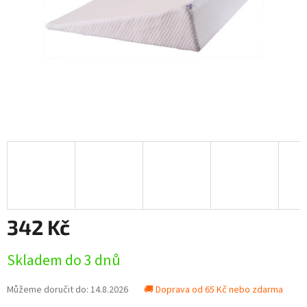
342 Kč
Měrná
Skladem do 3 dnů
cena:
Můžeme doručit do:
14.8.2026
🚚 Doprava od 65 Kč nebo zdarma