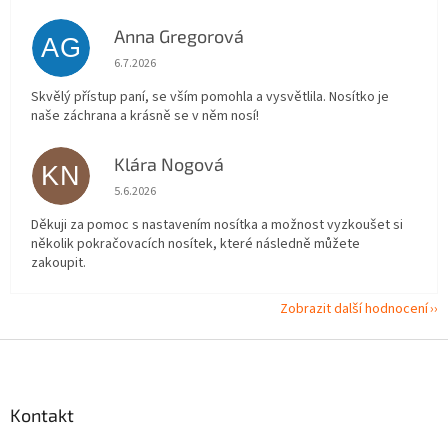
Anna Gregorová
AG
Hodnocení obchodu je 5 z 5 hvězdiček.
6.7.2026
Skvělý přístup paní, se vším pomohla a vysvětlila. Nosítko je
naše záchrana a krásně se v něm nosí!
Klára Nogová
KN
Hodnocení obchodu je 5 z 5 hvězdiček.
5.6.2026
Děkuji za pomoc s nastavením nosítka a možnost vyzkoušet si
několik pokračovacích nosítek, které následně můžete
zakoupit.
Zobrazit další hodnocení
Z
á
p
a
Kontakt
t