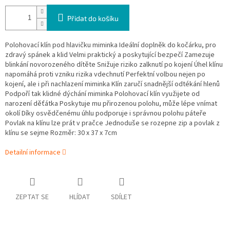
Přidat do košíku
Polohovací klín pod hlavičku miminka Ideální doplněk do kočárku, pro
zdravý spánek a klid Velmi praktický a poskytující bezpečí Zamezuje
blinkání novorozeného dítěte Snižuje riziko zalknutí po kojení Úhel klínu
napomáhá proti vzniku rizika vdechnutí Perfektní volbou nejen po
kojení, ale i při nachlazení miminka Klín zaručí snadnější odtékání hlenů
Podpoří tak klidné dýchání miminka Polohovací klín využijete od
narození děťátka Poskytuje mu přirozenou polohu, může lépe vnímat
okolí Díky osvědčenému úhlu podporuje i správnou polohu páteře
Povlak na klínu lze prát v pračce Jednoduše se rozepne zip a povlak z
klínu se sejme Rozměr: 30 x 37 x 7cm
Detailní informace
ZEPTAT SE
HLÍDAT
SDÍLET