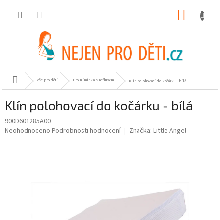
Přejít
NÁKUP
na
obsah
KOŠÍK
Domů
Vše pro děti
Pro miminka s refluxem
Klín polohovací do kočárku - bílá
Klín polohovací do kočárku - bílá
900D601285A00
Průměrné
Neohodnoceno
Podrobnosti hodnocení
Značka:
Little Angel
hodnocení
produktu
je
0,0
z
5
hvězdiček.