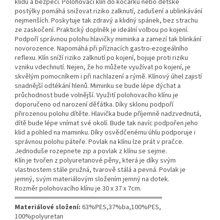
klidu a bezpečí. Polohovací klín do kočárku nebo dětské
postýlky pomáhá snižovat riziko zalknutí, zadušení a ublinkávání
nejmenších. Poskytuje tak zdravý a klidný spánek, bez strachu
ze zaskočení. Praktický doplněk je ideální volbou po kojení.
Podpoří správnou polohu hlavičky miminka a zamezí tak blinkání
novorozence. Napomáhá při příznacích gastro-ezogeálního
reflexu. Klín sníží riziko zalknutí po kojení, bojuje proti riziku
vzniku vdechnutí. Nejen, že ho můžete využívat po kojení, je
skvělým pomocníkem i při nachlazení a rýmě. Klínový úhel zajistí
snadnější odtékání hlenů. Miminku se bude lépe dýchat a
průchodnost bude volnější. Využití polohovacího klínu je
doporučeno od narození děťátka. Díky sklonu podpoří
přirozenou polohu dítěte. Hlavička bude příjemně nadzvednutá,
dítě bude lépe vnímat své okolí. Bude tak navíc podpořen jeho
klid a pohled na maminku. Díky osvědčenému úhlu podporuje i
správnou polohu páteře. Povlak na klínu lze prát v pračce.
Jednoduše rozepnete zip a povlak z klínu se sejme.
Klín je tvořen z polyuretanové pěny, která je díky svým
vlastnostem stále pružná, tvarově stálá a pevná. Povlak je
jemný, svým materiálovým složením jemný na dotek.
Rozměr polohovacího klínu je 30 x 37 x 7cm.
══════════════════════════════
Materiálové složení:
63%PES,37%ba,100%PES,
100%polyuretan