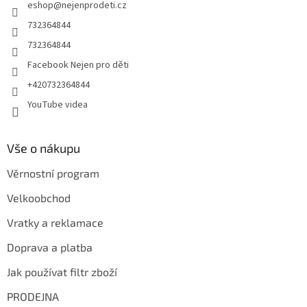
eshop
@
nejenprodeti.cz
í
732364844
732364844
Facebook Nejen pro děti
+420732364844
YouTube videa
Vše o nákupu
Věrnostní program
Velkoobchod
Vratky a reklamace
Doprava a platba
Jak používat filtr zboží
PRODEJNA