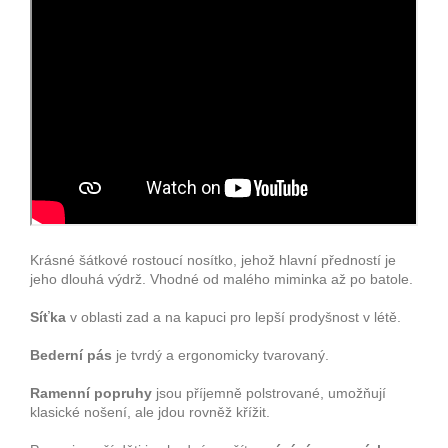
Krásné šátkové rostoucí nosítko, jehož hlavní předností je
jeho dlouhá výdrž. Vhodné od malého miminka až po batole.
Síťka
v oblasti zad a na kapuci pro lepší prodyšnost v létě.
Bederní pás
je tvrdý a ergonomicky tvarovaný.
Ramenní popruhy
jsou příjemně polstrované, umožňují
klasické nošení, ale jdou rovněž křížit.