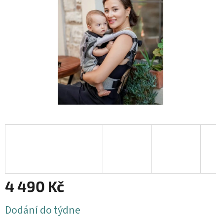
4 490 Kč
Měrná
Dodání do týdne
cena: