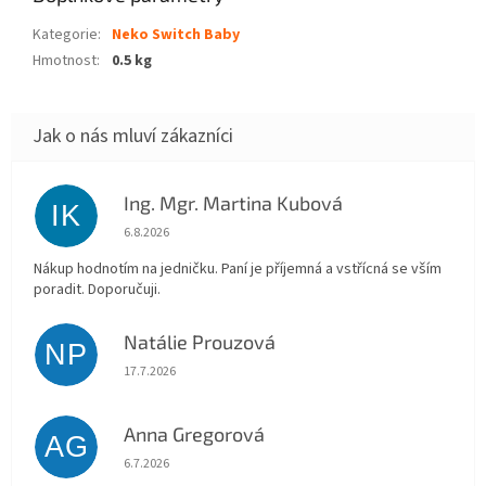
Kategorie
:
Neko Switch Baby
Hmotnost
:
0.5 kg
Ing. Mgr. Martina Kubová
IK
Hodnocení obchodu je 5 z 5 hvězdiček.
6.8.2026
Nákup hodnotím na jedničku. Paní je příjemná a vstřícná se vším
poradit. Doporučuji.
Natálie Prouzová
NP
Hodnocení obchodu je 5 z 5 hvězdiček.
17.7.2026
Anna Gregorová
AG
Hodnocení obchodu je 5 z 5 hvězdiček.
6.7.2026