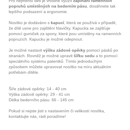
Pro nejmenší děti je vhodné využít
zapínání ramenních
popruhů umístěných na bederním pásu
, dosáhnete tak
lepšího podsazení a ergonomie.
Nosítko je dodáváno s
kapucí
, která se používá v případě,
že dítě usne pro zajištění hlavičky. Kapucka se zajišťuje
pomocí gumiček za spony, které jsou umístěny na ramenních
popruzích. Kapucku je možné odepnout.
Je možné nastavit
výšku zádové opěrky
pomocí pásků po
stranách. Rovněž je možné upravit
šířku sedu
a to pomocí
speciálního systému patentků. Tímto jednoduchým
způsobem můžete upravovat nosítko na míru aktuálním
potřebám dítěte.
Šíře zádové opěrky: 14 - 40 cm
Výška zádově opěrky: 29 - 41 cm
Délka bederního pásu: 66 - 145 cm
Pokud si nejste jisti s nastavením či velikostí nosítka,
kontaktujte nás, rádi poradíme!