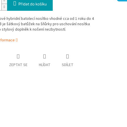
Přidat do košíku
vé hybridní batolecí nosítko vhodné cca od 1 roku do 4
ně je šátkový batůžek na šňůrky pro uschování nosítka
 stylový doplněk k nošení nezbytností.
informace
ZEPTAT SE
HLÍDAT
SDÍLET