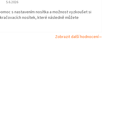
Hodnocení obchodu je 5 z 5 hvězdiček.
5.6.2026
 pomoc s nastavením nosítka a možnost vyzkoušet si
okračovacích nosítek, které následně můžete
Zobrazit další hodnocení