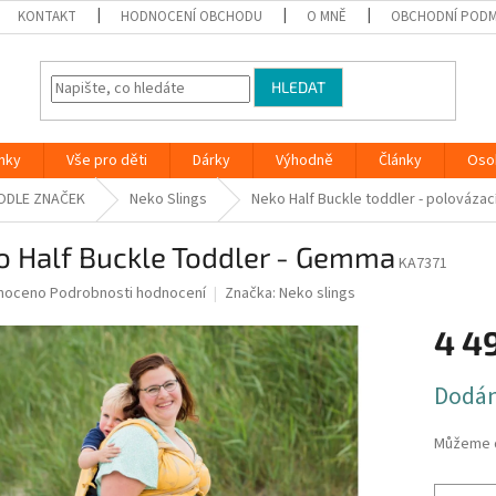
KONTAKT
HODNOCENÍ OBCHODU
O MNĚ
OBCHODNÍ PODM
HLEDAT
nky
Vše pro děti
Dárky
Výhodně
Články
Oso
ODLE ZNAČEK
Neko Slings
Neko Half Buckle toddler - polovázac
o Half Buckle Toddler - Gemma
KA7371
né
noceno
Podrobnosti hodnocení
Značka:
Neko slings
ní
4 4
u
Měrná
Dodán
cena:
ek.
Můžeme d