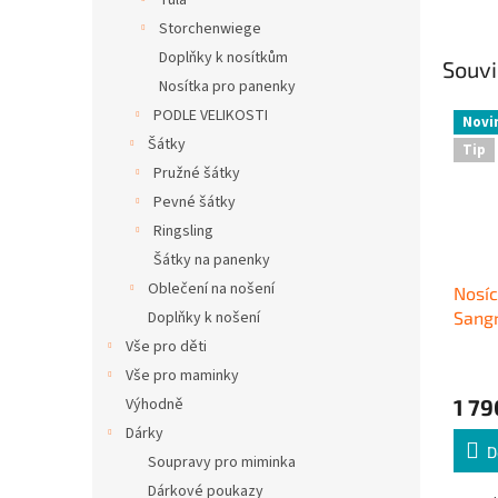
Tula
Storchenwiege
Doplňky k nosítkům
Souvi
Nosítka pro panenky
PODLE VELIKOSTI
Novi
Šátky
Tip
Pružné šátky
Pevné šátky
Ringsling
Šátky na panenky
Oblečení na nošení
Nosíc
Sangr
Doplňky k nošení
Vše pro děti
Vše pro maminky
1 79
Výhodně
Dárky
D
Soupravy pro miminka
Dárkové poukazy