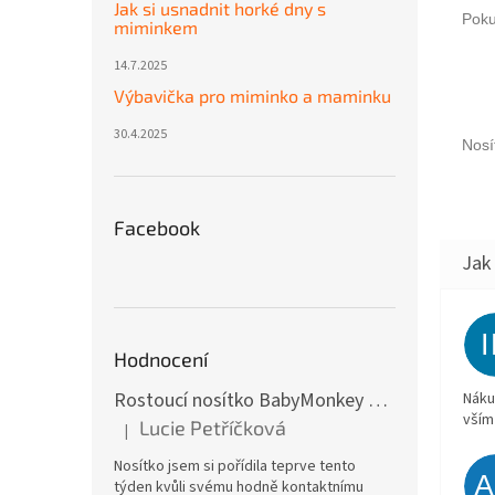
Jak si usnadnit horké dny s
Poku
miminkem
14.7.2025
Výbavička pro miminko a maminku
30.4.2025
Nosí
Facebook
Hodnocení
Rostoucí nosítko BabyMonkey Original Essential - khaki zelené
Náku
vším
Lucie Petříčková
|
Hodnocení produktu je 5 z 5 hvězdiček.
Nosítko jsem si pořídila teprve tento
týden kvůli svému hodně kontaktnímu