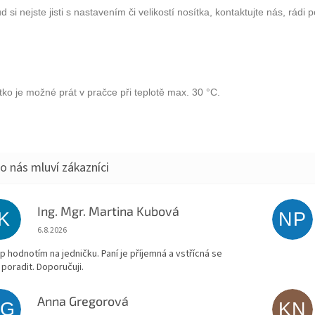
d si nejste jisti s nastavením či velikostí nosítka, kontaktujte nás, rádi
tko je možné prát v pračce při teplotě max. 30 °C.
Ing. Mgr. Martina Kubová
IK
NP
Hodnocení obchodu je 5 z 5 hvězdiček.
6.8.2026
p hodnotím na jedničku. Paní je příjemná a vstřícná se
 poradit. Doporučuji.
Anna Gregorová
AG
KN