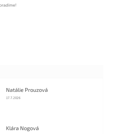
 poradíme!
Natálie Prouzová
Hodnocení obchodu je 5 z 5 hvězdiček.
17.7.2026
Klára Nogová