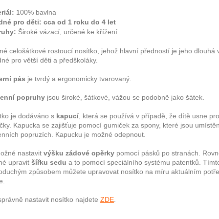
riál:
100% bavlna
né pro děti: cca od 1 roku do 4 let
ruhy:
Široké vázací, určené ke křížení
né celošátkové rostoucí nosítko, jehož hlavní předností je jeho dlouhá 
né pro větší děti a předškoláky.
rní pás
je tvrdý a ergonomicky tvarovaný.
enní popruhy
jsou široké, šátkové, vážou se podobně jako šátek.
tko je dodáváno s
kapucí
, která se používá v případě, že dítě usne pro
ičky. Kapucka se zajišťuje pomocí gumiček za spony, které jsou umístě
nních popruzích. Kapucku je možné odepnout.
ožné nastavit
výšku zádové opěrky
pomocí pásků po stranách. Rovn
é upravit
šířku sedu
a to pomocí speciálního systému patentků. Tímt
oduchým způsobem můžete upravovat nosítko na míru aktuálním pot
e.
správně nastavit nosítko najdete
ZDE
.