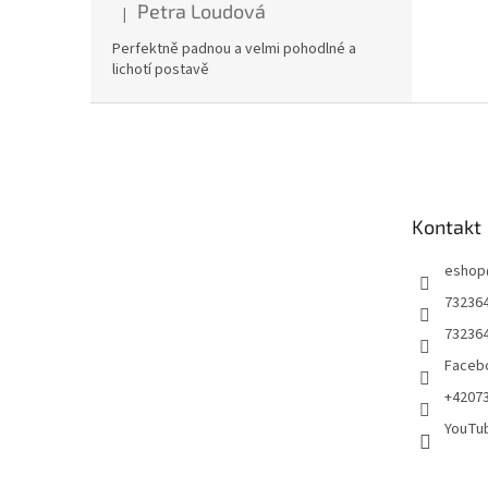
Petra Loudová
|
Hodnocení produktu je 5 z 5 hvězdiček.
Perfektně padnou a velmi pohodlné a
lichotí postavě
Z
á
p
a
t
Kontakt
í
eshop
73236
73236
Facebo
+4207
YouTu