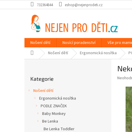
Přejít
732364844
eshop@nejenprodeti.cz
na
obsah
Nošení dětí
Nosící poradenství
Vše pro mami
Domů
Nošení dětí
Ergonomická nosítka
P
P
Nek
o
Přeskočit
s
Průměr
Neohod
Kategorie
kategorie
t
hodnoce
r
produkt
Nošení dětí
a
je
Ergonomická nosítka
0,0
n
z
PODLE ZNAČEK
n
5
í
Baby Monkey
hvězdič
p
Be Lenka
a
Be Lenka Toddler