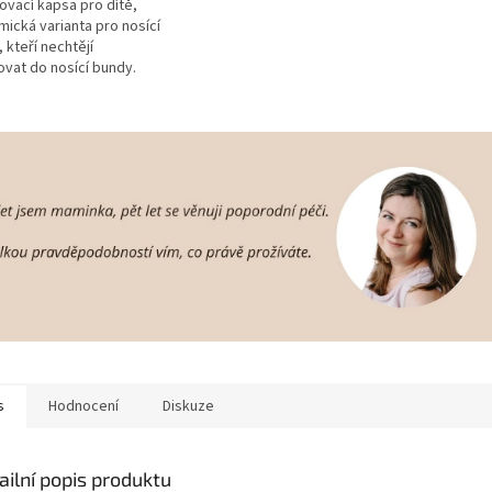
ovací kapsa pro dítě,
ická varianta pro nosící
 kteří nechtějí
ovat do nosící bundy.
nou výhodou je, že s
kapsou může nosit
v z...
s
Hodnocení
Diskuze
ailní popis produktu