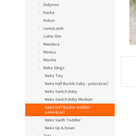
n
Didymos
e
Kavka
l
Kokon
LennyLamb
Loktu She
Manduca
MoniLu
Moisha
Neko Slings
Neko Tiny
Neko Half Buckle baby - polovázací
Neko Switch Baby
Neko Switch Baby Medium
Neko Half Buckle toddler -
polovázací
Neko Swith Toddler
Neko Up & Down