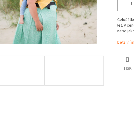
Celošátko
let. V ce
nebo jako
Detailní 
TISK