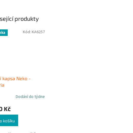
sející produkty
Kód:
KA6257
nka
í kapsa Neko -
ia
Dodání do týdne
0 Kč
o košíku