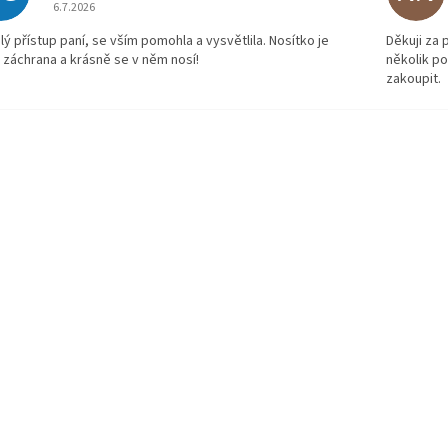
Hodnocení obchodu je 5 z 5 hvězdiček.
6.7.2026
lý přístup paní, se vším pomohla a vysvětlila. Nosítko je
Děkuji za
 záchrana a krásně se v něm nosí!
několik p
zakoupit.