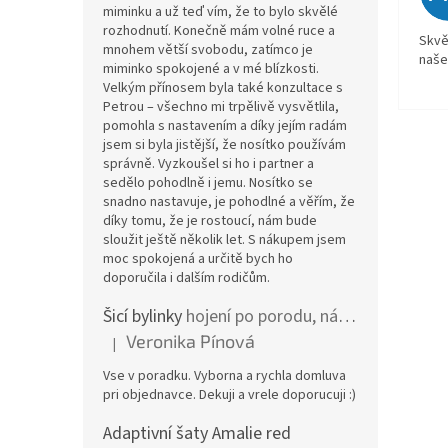
miminku a už teď vím, že to bylo skvělé
rozhodnutí. Konečně mám volné ruce a
Skvě
mnohem větší svobodu, zatímco je
naše
miminko spokojené a v mé blízkosti.
Velkým přínosem byla také konzultace s
Petrou – všechno mi trpělivě vysvětlila,
pomohla s nastavením a díky jejím radám
jsem si byla jistější, že nosítko používám
správně. Vyzkoušel si ho i partner a
sedělo pohodlně i jemu. Nosítko se
snadno nastavuje, je pohodlné a věřím, že
díky tomu, že je rostoucí, nám bude
sloužit ještě několik let. S nákupem jsem
moc spokojená a určitě bych ho
doporučila i dalším rodičům.
Šicí bylinky
hojení po porodu, nástřih a jizvy
Veronika Pínová
|
Hodnocení produktu je 5 z 5 hvězdiček.
Vse v poradku. Vyborna a rychla domluva
pri objednavce. Dekuji a vrele doporucuji :)
Adaptivní šaty Amalie red