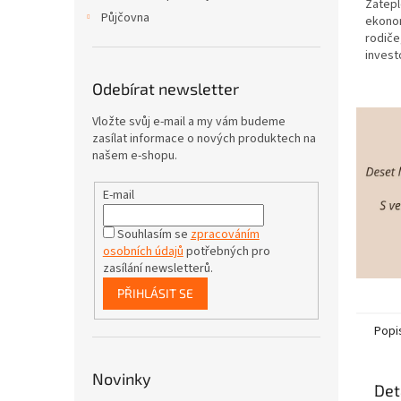
Zatepl
Půjčovna
ekonom
rodiče,
invest
Nespor
Odebírat newsletter
touto 
kdokoli
Vložte svůj e-mail a my vám budeme
zasílat informace o nových produktech na
našem e-shopu.
E-mail
Souhlasím se
zpracováním
osobních údajů
potřebných pro
zasílání newsletterů.
PŘIHLÁSIT SE
Popi
Novinky
Det