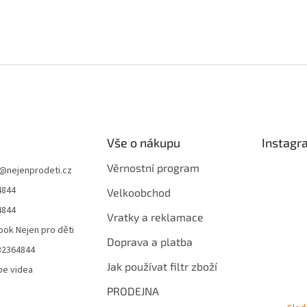
Vše o nákupu
Instagr
Věrnostní program
@
nejenprodeti.cz
4844
Velkoobchod
4844
Vratky a reklamace
ok Nejen pro děti
Doprava a platba
32364844
Jak používat filtr zboží
be videa
PRODEJNA