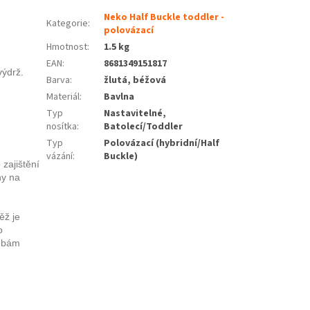
Neko Half Buckle toddler -
Kategorie
:
polovázací
Hmotnost
:
1.5 kg
EAN
:
8681349151817
výdrž.
Barva
:
žlutá, béžová
Materiál
:
Bavlna
Typ
Nastavitelné,
nosítka
:
Batolecí/Toddler
Typ
Polovázací (hybridní/Half
vázání
:
Buckle)
 zajištění
ny na
ěž je
o
řebám