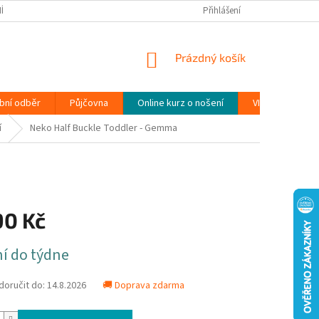
ÍNKY
PODMÍNKY OCHRANY OSOBNÍCH ÚDAJŮ (GDPR)
Přihlášení
MOJE OBJEDN
NÁKUPNÍ
Prázdný košík
KOŠÍK
bní odběr
Půjčovna
Online kurz o nošení
VIDEONÁVODY
í
Neko Half Buckle Toddler - Gemma
90 Kč
í do týdne
oručit do:
14.8.2026
🚚 Doprava zdarma