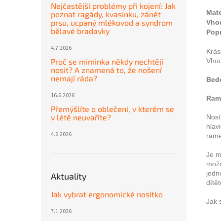
Nejčastější problémy při kojení: Jak
Mate
poznat ragády, kvasinku, zánět
prsu, ucpaný mlékovod a syndrom
Vhod
bělavé bradavky
Pop
4.7.2026
Krás
Vhod
Proč se miminka někdy nechtějí
nosit? A znamená to, že nošení
nemají ráda?
Bede
16.6.2026
Ram
Přemýšlíte o oblečení, v kterém se
v létě neuvaříte?
Nosí
hlav
4.6.2026
rame
Je m
možn
jedn
Aktuality
dítět
Jak vybrat ergonomické nosítko
Jak 
7.1.2026