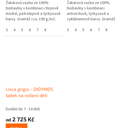
Žakárová vazba ze 100%
Žakárová vazba ze 100%
biobavlny v kombinaci chrpově
biobavlny v kombinaci
modré, petrolejové a tyrkysové
antracitové, tyrkysové a
barvy. Gramáž cca. 190 g/m2.
cyklámenové barvy. Gramáž
cca. 190 g/m2.
3
4
5
6
7
8
3
4
5
6
7
8
Lisca grigio - DIDYMOS
šátek na nošení dětí
Dodání do 7 - 14 dnů
2 725 Kč
od