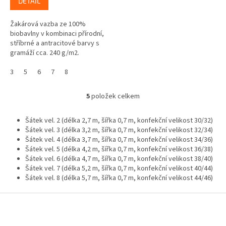
DETAIL
Žakárová vazba ze 100%
biobavlny v kombinaci přírodní,
stříbrné a antracitové barvy s
gramáží cca. 240 g/m2.
3
5
6
7
8
5
položek celkem
O
v
l
Šátek vel. 2 (délka 2,7 m, šířka 0,7 m, konfekční velikost 30/32)
á
Šátek vel. 3 (délka 3,2 m, šířka 0,7 m, konfekční velikost 32/34)
d
Šátek vel. 4 (délka 3,7 m, šířka 0,7 m, konfekční velikost 34/36)
a
Šátek vel. 5 (délka 4,2 m, šířka 0,7 m, konfekční velikost 36/38)
c
Šátek vel. 6 (délka 4,7 m, šířka 0,7 m, konfekční velikost 38/40)
í
Šátek vel. 7 (délka 5,2 m, šířka 0,7 m, konfekční velikost 40/44)
p
Šátek vel. 8 (délka 5,7 m, šířka 0,7 m, konfekční velikost 44/46)
r
v
Z
k
á
y
p
v