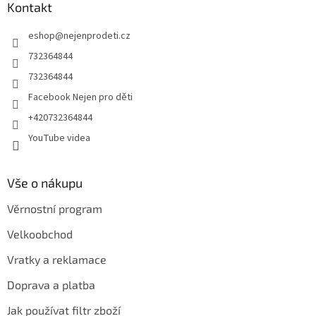
a
Kontakt
ý
t
p
eshop
@
nejenprodeti.cz
í
i
s
732364844
u
732364844
Facebook Nejen pro děti
+420732364844
YouTube videa
Vše o nákupu
Věrnostní program
Velkoobchod
Vratky a reklamace
Doprava a platba
Jak používat filtr zboží