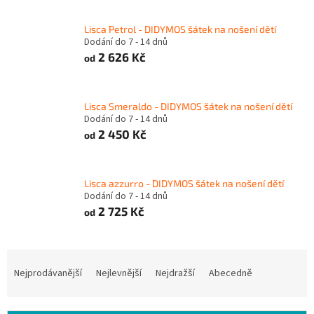
Lisca Petrol - DIDYMOS šátek na nošení dětí
Dodání do 7 - 14 dnů
2 626 Kč
od
Lisca Smeraldo - DIDYMOS šátek na nošení dětí
Dodání do 7 - 14 dnů
2 450 Kč
od
Lisca azzurro - DIDYMOS šátek na nošení dětí
Dodání do 7 - 14 dnů
2 725 Kč
od
Ř
a
Nejprodávanější
Nejlevnější
Nejdražší
Abecedně
z
e