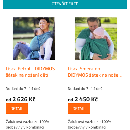
n
OTEVŘÍT FILTR
í
p
V
r
ý
o
p
d
i
u
s
k
p
t
r
ů
o
d
Lisca Petrol - DIDYMOS
Lisca Smeraldo -
u
šátek na nošení dětí
DIDYMOS šátek na nošení
k
dětí
t
Dodání do 7 - 14 dnů
Dodání do 7 - 14 dnů
ů
2 626 Kč
2 450 Kč
od
od
DETAIL
DETAIL
Žakárová vazba ze 100%
Žakárová vazba ze 100%
biobavlny v kombinaci
biobavlny v kombinaci