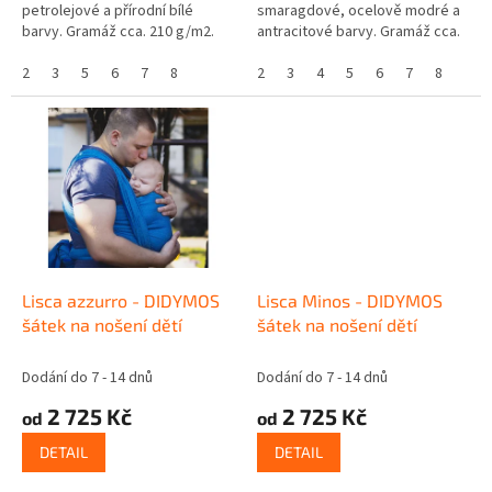
petrolejové a přírodní bílé
smaragdové, ocelově modré a
barvy. Gramáž cca. 210 g/m2.
antracitové barvy. Gramáž cca.
190 g/m2.
2
3
5
6
7
8
2
3
4
5
6
7
8
Lisca azzurro - DIDYMOS
Lisca Minos - DIDYMOS
šátek na nošení dětí
šátek na nošení dětí
Dodání do 7 - 14 dnů
Dodání do 7 - 14 dnů
2 725 Kč
2 725 Kč
od
od
DETAIL
DETAIL