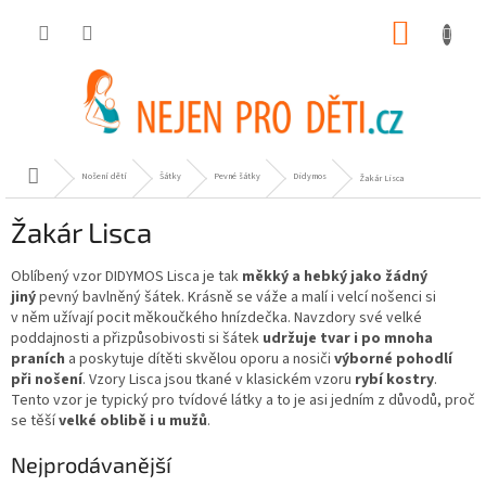
Přejít
NÁKUP
na
obsah
KOŠÍK
Domů
Nošení dětí
Šátky
Pevné šátky
Didymos
Žakár Lisca
Žakár Lisca
Oblíbený vzor DIDYMOS Lisca je tak
měkký a hebký jako žádný
jiný
pevný bavlněný šátek. Krásně se váže a malí i velcí nošenci si
v něm užívají pocit měkoučkého hnízdečka. Navzdory své velké
poddajnosti a přizpůsobivosti si šátek
udržuje tvar i po mnoha
praních
a poskytuje dítěti skvělou oporu a nosiči
výborné pohodlí
při nošení
. Vzory Lisca jsou tkané v klasickém vzoru
rybí kostry
.
Tento vzor je typický pro tvídové látky a to je asi jedním z důvodů, proč
se těší
velké oblibě i u mužů
.
Nejprodávanější