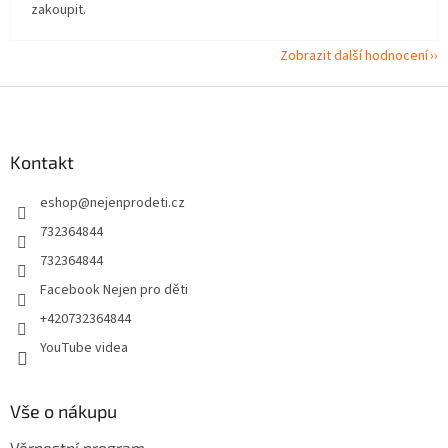
zakoupit.
Zobrazit další hodnocení
Z
á
p
a
Kontakt
t
eshop
@
nejenprodeti.cz
í
732364844
732364844
Facebook Nejen pro děti
+420732364844
YouTube videa
Vše o nákupu
Věrnostní program