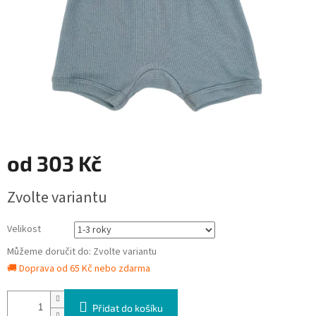
od
303 Kč
Měrná
Zvolte variantu
cena:
Velikost
Můžeme doručit do:
Zvolte variantu
🚚 Doprava od 65 Kč nebo zdarma
Přidat do košíku