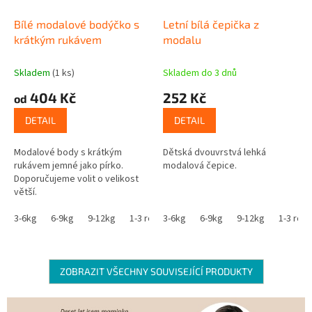
Bílé modalové bodýčko s
Letní bílá čepička z
krátkým rukávem
modalu
Skladem
(1 ks)
Skladem do 3 dnů
404 Kč
252 Kč
od
DETAIL
DETAIL
Modalové body s krátkým
Dětská dvouvrstvá lehká
rukávem jemné jako pírko.
modalová čepice.
Doporučujeme volit o velikost
větší.
3-6kg
6-9kg
9-12kg
1-3 roky
3-6kg
6-9kg
9-12kg
1-3 roky
ZOBRAZIT VŠECHNY SOUVISEJÍCÍ PRODUKTY