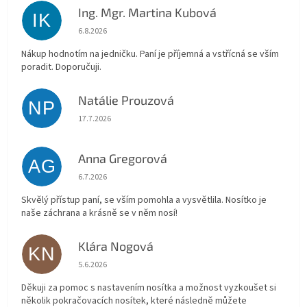
Ing. Mgr. Martina Kubová
IK
Hodnocení obchodu je 5 z 5 hvězdiček.
6.8.2026
Nákup hodnotím na jedničku. Paní je příjemná a vstřícná se vším
poradit. Doporučuji.
Natálie Prouzová
NP
Hodnocení obchodu je 5 z 5 hvězdiček.
17.7.2026
Anna Gregorová
AG
Hodnocení obchodu je 5 z 5 hvězdiček.
6.7.2026
Skvělý přístup paní, se vším pomohla a vysvětlila. Nosítko je
naše záchrana a krásně se v něm nosí!
Klára Nogová
KN
Hodnocení obchodu je 5 z 5 hvězdiček.
5.6.2026
Děkuji za pomoc s nastavením nosítka a možnost vyzkoušet si
několik pokračovacích nosítek, které následně můžete