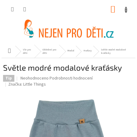
Přejít
NÁKUP
na
obsah
KOŠÍK
Vše pro
Oblečení pro
Světle modré modalové
Domů
Modal
Kraťasy
děti
děti
kraťásky
Světle modré modalové kraťásky
Průměrné
Neohodnoceno
Podrobnosti hodnocení
Tip
hodnocení
Značka:
Little Things
produktu
je
0,0
z
5
hvězdiček.